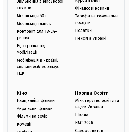
Курси валют
Звільнення з військової
служби
Фінансові новини
Мобілізація 50+
Тарифи на комунальні
послуги
Мобілізація жінок
Податки
Контракт для 18-24-
річних
Пенсія в Україні
Відстрочка від
мобілізації
Мобілізація в Україні:
скільки осіб мобілізує
ТЦК
Кіно
Новини Освіти
Найцікавіші фільми
Міністерство освіти та
науки України
Українські фільми
Школа
Фільми на вечір
НМТ 2026
Комедії
Саморозвиток