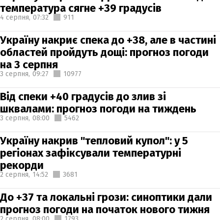
температура сягне +39 градусів
4 серпня,
07:32
911
Україну накриє спека до +38, але в частині
областей пройдуть дощі: прогноз погоди
на 3 серпня
3 серпня,
09:27
10977
Від спеки +40 градусів до злив зі
шквалами: прогноз погоди на тиждень
3 серпня,
08:00
5462
Україну накрив "тепловий купол": у 5
регіонах зафіксували температурні
рекорди
2 серпня,
14:52
3681
До +37 та локальні грози: синоптики дали
прогноз погоди на початок нового тижня
2 серпня,
08:00
1793