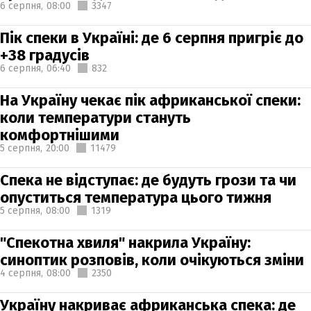
6 серпня,
08:00
3347
Пік спеки в Україні: де 6 серпня пригріє до
+38 градусів
6 серпня,
06:40
832
На Україну чекає пік африканської спеки:
коли температури стануть
комфортнішими
5 серпня,
20:00
11479
Спека не відступає: де будуть грози та чи
опуститься температура цього тижня
5 серпня,
08:00
1319
"Спекотна хвиля" накрила Україну:
синоптик розповів, коли очікуються зміни
4 серпня,
08:00
2350
Україну накриває африканська спека: де