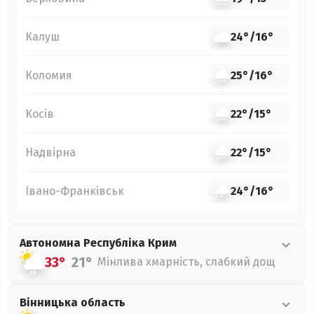
Калуш
24°
/
16°
Коломия
25°
/
16°
Косів
22°
/
15°
Надвірна
22°
/
15°
Івано-Франківськ
24°
/
16°
Автономна Республіка Крим
33°
21°
Мінлива хмарність, слабкий дощ
Вінницька
область