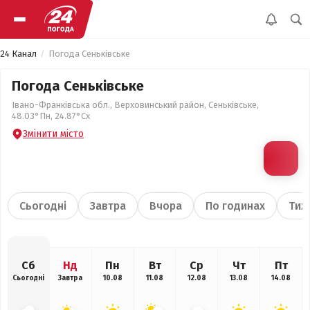
24 Канал
Погода Сеньківське
Погода Сеньківське
Івано-Франківська обл., Верховинський район, Сеньківське,
48.03°Пн, 24.87°Сх
Змінити місто
Сьогодні
Завтра
Вчора
По годинах
Тиж
Сб
Нд
Пн
Вт
Ср
Чт
Пт
Сьогодні
Завтра
10.08
11.08
12.08
13.08
14.08