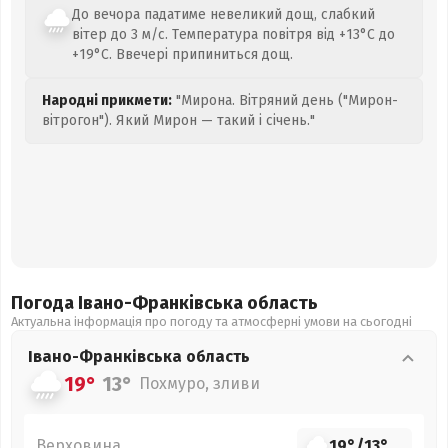
До вечора падатиме невеликий дощ, слабкий
вітер до 3 м/с. Температура повітря від +13°C до
+19°C. Ввечері припиниться дощ.
Народні прикмети:
"Мирона. Вітряний день ("Мирон-
вітрогон"). Який Мирон — такий і січень."
Погода Івано-Франківська
область
Актуальна інформація про погоду та атмосферні умови на сьогодні
Івано-Франківська
область
19°
13°
Похмуро, зливи
Верховина
19°
/
13°