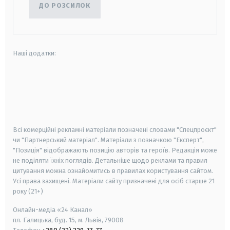
ДО РОЗСИЛОК
Наші додатки:
android
apple
smart tv
samsung smart tv
Всі комерційні рекламні матеріали позначені словами "Спецпроєкт"
чи "Партнерський матеріал". Матеріали з позначкою "Експерт",
"Позиція" відображають позицію авторів та героїв. Редакція може
не поділяти їхніх поглядів. Детальніше щодо реклами та правил
цитування можна ознайомитись в правилах користування сайтом.
Усі права захищені.
Матеріали сайту призначені для осіб старше
21
року (21+)
Онлайн-медіа «24 Канал»
пл. Галицька, буд. 15, м. Львів, 79008