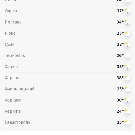
Одеса
37°
Полтава
34°
Рівне
25°
Суми
32°
Тернопіль
26°
Харків
35°
Херсон
38°
Хмельницький
25°
Черкаси
30°
Чернігів
24°
Севастополь
35°