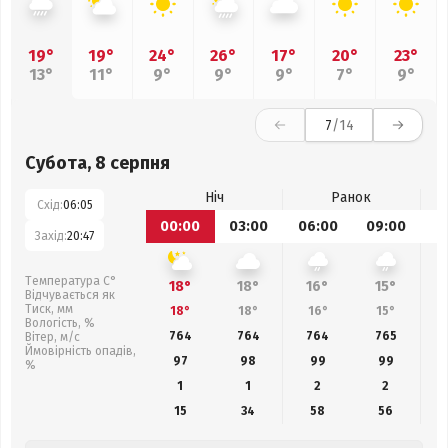
19°
19°
24°
26°
17°
20°
23°
13°
11°
9°
9°
9°
7°
9°
7
/14
Субота, 8 серпня
Ніч
Ранок
Схід:
06:05
00:00
03:00
06:00
09:00
1
Захід:
20:47
Температура С°
18°
18°
16°
15°
Відчувається як
Тиск, мм
18°
18°
16°
15°
Вологість, %
764
764
764
765
Вітер, м/с
Ймовірність опадів,
97
98
99
99
%
1
1
2
2
15
34
58
56