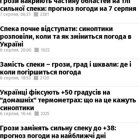
Грози накриють частину областей на тлі
сильної спеки: прогноз погоди на 7 серпня
7 серпня,
06:21
2381
Спека почне відступати: синоптики
розповіли, коли та як зміниться погода в
Україні
6 серпня,
20:00
1022
Замість спеки – грози, град і шквали: де і
коли погіршиться погода
6 серпня,
18:53
2120
Українці фіксують +50 градусів на
"домашніх" термометрах: що на це кажуть
синоптики
6 серпня,
16:46
2325
Грози замінять сильну спеку до +38:
прогноз погоди на найближчі дні