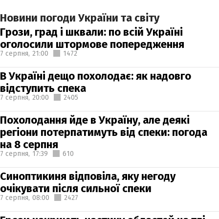
Новини погоди України та світу
Грози, град і шквали: по всій Україні
оголосили штормове попередження
7 серпня,
21:00
1472
В Україні дещо похолодає: як надовго
відступить спека
7 серпня,
20:00
2405
Похолодання йде в Україну, але деякі
регіони потерпатимуть від спеки: погода
на 8 серпня
7 серпня,
17:39
610
Синоптикиня відповіла, яку негоду
очікувати після сильної спеки
7 серпня,
08:00
2427