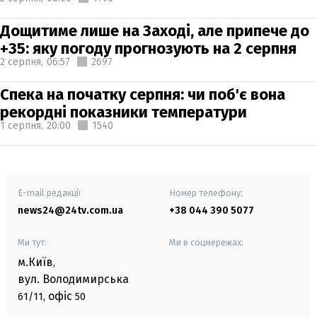
Дощитиме лише на Заході, але припече до
+35: яку погоду прогнозують на 2 серпня
2 серпня,
06:57
2697
Спека на початку серпня: чи поб'є вона
рекордні показники температури
1 серпня,
20:00
1540
E-mail редакції
Номер телефону:
news24@24tv.com.ua
+38 044 390 5077
Ми тут:
Ми в соцмережах:
м.Київ
,
вул. Володимирська
офіс
61/11,
50