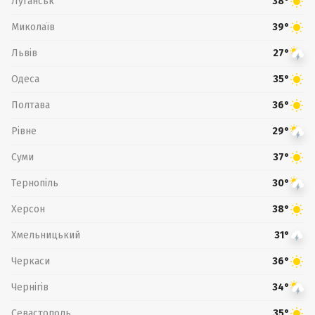
Луганськ
38°
Миколаїв
39°
Львів
27°
Одеса
35°
Полтава
36°
Рівне
29°
Суми
37°
Тернопіль
30°
Херсон
38°
Хмельницький
31°
Черкаси
36°
Чернігів
34°
Севастополь
35°