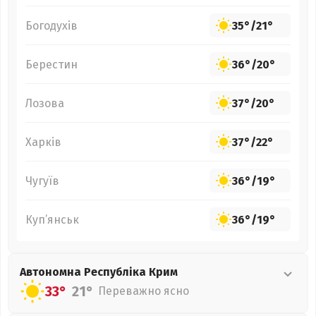
Богодухів
35°
/
21°
Берестин
36°
/
20°
Лозова
37°
/
20°
Харків
37°
/
22°
Чугуїв
36°
/
19°
Куп’янськ
36°
/
19°
Автономна Республіка Крим
33°
21°
Переважно ясно