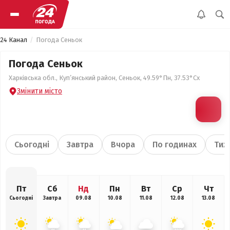
24 Канал
Погода Сеньок
Погода Сеньок
Харківська обл., Куп’янський район, Сеньок, 49.59°Пн, 37.53°Сх
Змінити місто
Сьогодні
Завтра
Вчора
По годинах
Тиж
Пт
Сб
Нд
Пн
Вт
Ср
Чт
Сьогодні
Завтра
09.08
10.08
11.08
12.08
13.08