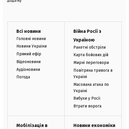
додатку
Всі новини
Війна Росії з
Головні новини
Україною
Новини України
Ракетні обстріли
Прямий ефір
Карта бойових дій
Відеоновини
Мирні переговори
Аудіоновини
Повітряна тривога в
Україні
Погода
Масована атака по
Україні
Вибухи у Росії
Втрати ворога
Мобілізація в
Новини економіки