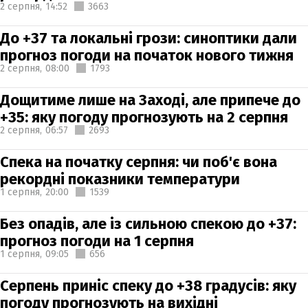
2 серпня,
14:52
3663
До +37 та локальні грози: синоптики дали
прогноз погоди на початок нового тижня
2 серпня,
08:00
1793
Дощитиме лише на Заході, але припече до
+35: яку погоду прогнозують на 2 серпня
2 серпня,
06:57
2693
Спека на початку серпня: чи поб'є вона
рекордні показники температури
1 серпня,
20:00
1539
Без опадів, але із сильною спекою до +37:
прогноз погоди на 1 серпня
1 серпня,
09:05
656
Серпень приніс спеку до +38 градусів: яку
погоду прогнозують на вихідні