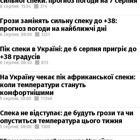
сильної спеки: прогноз погоди на 7 серпня
6 серпня,
15:54
374
Грози замінять сильну спеку до +38:
прогноз погоди на найближчі дні
6 серпня,
08:00
3221
Пік спеки в Україні: де 6 серпня пригріє до
+38 градусів
6 серпня,
06:40
813
На Україну чекає пік африканської спеки:
коли температури стануть
комфортнішими
5 серпня,
20:00
11348
Спека не відступає: де будуть грози та чи
опуститься температура цього тижня
5 серпня,
08:00
1300