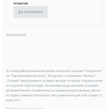
інтересам.
ДО РОЗСИЛОК
Наші додатки:
android
apple
smart tv
samsung smart tv
Всі комерційні рекламні матеріали позначені словами "Спецпроєкт"
чи "Партнерський матеріал". Матеріали з позначкою "Експерт",
"Позиція" відображають позицію авторів та героїв. Редакція може
не поділяти їхніх поглядів. Детальніше щодо реклами та правил
цитування можна ознайомитись в правилах користування сайтом.
Усі права захищені.
Матеріали сайту призначені для осіб старше
21
року (21+)
Онлайн-медіа «24 Канал»