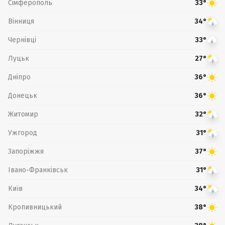
Сімферополь
33°
Вінниця
34°
Чернівці
33°
Луцьк
27°
Дніпро
36°
Донецьк
36°
Житомир
32°
Ужгород
31°
Запоріжжя
37°
Івано-Франківськ
31°
Київ
34°
Кропивницький
38°