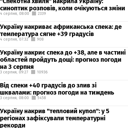
"Спекотна хвиля" накрила Україну:
синоптик розповів, коли очікуються зміни
4 серпня,
08:00
2339
Україну накриває африканська спека: де
температура сягне +39 градусів
4 серпня,
07:32
908
Україну накриє спека до +38, але в частині
областей пройдуть дощі: прогноз погоди
на 3 серпня
3 серпня,
09:27
10936
Від спеки +40 градусів до злив зі
шквалами: прогноз погоди на тиждень
3 серпня,
08:00
5458
Україну накрив "тепловий купол": у 5
регіонах зафіксували температурні
рекорди