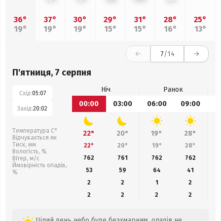
36°
37°
30°
29°
31°
28°
25°
19°
19°
19°
15°
15°
16°
13°
7
/14
П'ятниця, 7 серпня
Ніч
Ранок
Схід:
05:07
00:00
03:00
06:00
09:00
1
Захід:
20:02
Температура С°
22°
20°
19°
28°
Відчувається як
Тиск, мм
22°
20°
19°
28°
Вологість, %
762
761
762
762
Вітер, м/с
Ймовірність опадів,
53
59
64
41
%
2
2
1
2
2
2
2
2
Цілий день небо буде безхмарним, опадів не