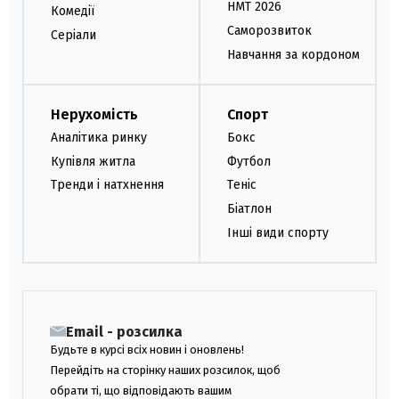
НМТ 2026
Комедії
Саморозвиток
Серіали
Навчання за кордоном
Нерухомість
Спорт
Аналітика ринку
Бокс
Купівля житла
Футбол
Тренди і натхнення
Теніс
Біатлон
Інші види спорту
Email - розсилка
Будьте в курсі всіх новин і оновлень!
Перейдіть на сторінку наших розсилок, щоб
обрати ті, що відповідають вашим