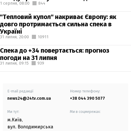
1 серпня,
08:00
844
"Тепловий купол" накриває Європу: як
довго протримається сильна спека в
Україні
31 липня,
20:00
10911
Спека до +34 повертається: прогноз
погоди на 31 липня
31 липня,
09:15
939
E-mail редакції
Номер телефону:
news24@24tv.com.ua
+38 044 390 5077
Ми тут:
Ми в соцмережах:
м.Київ
,
вул. Володимирська