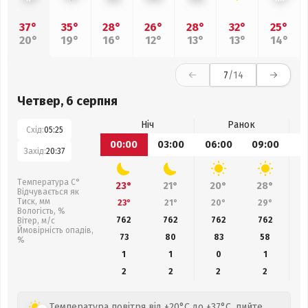
37°
35°
28°
26°
28°
32°
25°
20°
19°
16°
12°
13°
13°
14°
7
/14
Четвер, 6 серпня
Ніч
Ранок
Схід:
05:25
00:00
03:00
06:00
09:00
1
Захід:
20:37
Температура С°
23°
21°
20°
28°
Відчувається як
Тиск, мм
23°
21°
20°
29°
Вологість, %
762
762
762
762
Вітер, м/с
Ймовірність опадів,
73
80
83
58
%
1
1
0
1
2
2
2
2
Температура повітря від +20°C до +37°C, пийте