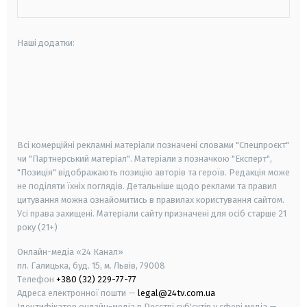
Наші додатки:
android
apple
smart tv
samsung smart tv
Всі комерційні рекламні матеріали позначені словами "Спецпроєкт"
чи "Партнерський матеріал". Матеріали з позначкою "Експерт",
"Позиція" відображають позицію авторів та героїв. Редакція може
не поділяти їхніх поглядів. Детальніше щодо реклами та правил
цитування можна ознайомитись в правилах користування сайтом.
Усі права захищені.
Матеріали сайту призначені для осіб старше
21
року (21+)
Онлайн-медіа «24 Канал»
пл. Галицька, буд. 15, м. Львів, 79008
Телефон
+380 (32) 229-77-77
Адреса електронної пошти —
legal@24tv.com.ua
Ідентифікатор онлайн-медіа в Реєстрі суб'єктів у сфері медіа —