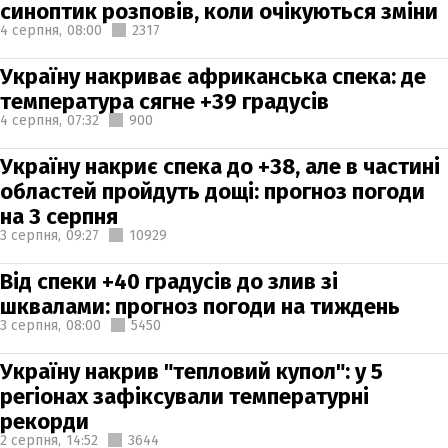
синоптик розповів, коли очікуються зміни
4 серпня,
08:00
2317
Україну накриває африканська спека: де
температура сягне +39 градусів
4 серпня,
07:32
900
Україну накриє спека до +38, але в частині
областей пройдуть дощі: прогноз погоди
на 3 серпня
3 серпня,
09:27
10929
Від спеки +40 градусів до злив зі
шквалами: прогноз погоди на тиждень
3 серпня,
08:00
5450
Україну накрив "тепловий купол": у 5
регіонах зафіксували температурні
рекорди
2 серпня,
14:52
3644