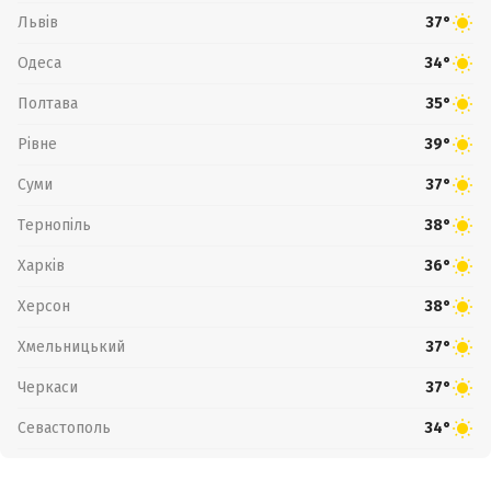
Львів
37°
Одеса
34°
Полтава
35°
Рівне
39°
Суми
37°
Тернопіль
38°
Харків
36°
Херсон
38°
Хмельницький
37°
Черкаси
37°
Севастополь
34°