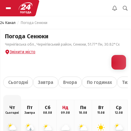
24 Канал
Погода Сенюки
Погода Сенюки
Чернігівська обл., Чернігівський район, Сенюки, 51.77°Пн, 30.82°Сх
Змінити місто
Сьогодні
Завтра
Вчора
По годинах
Тиж
Чт
Пт
Сб
Нд
Пн
Вт
Ср
Сьогодні
Завтра
08.08
09.08
10.08
11.08
12.08