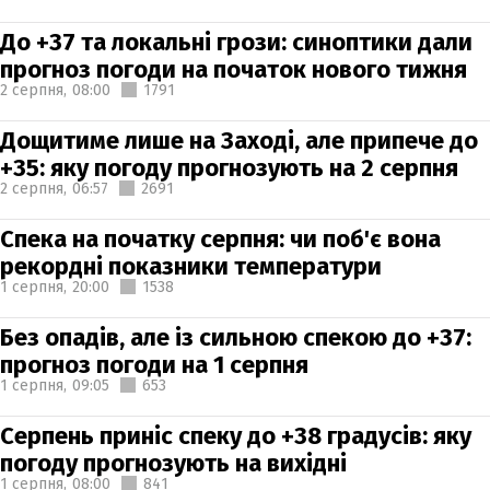
До +37 та локальні грози: синоптики дали
прогноз погоди на початок нового тижня
2 серпня,
08:00
1791
Дощитиме лише на Заході, але припече до
+35: яку погоду прогнозують на 2 серпня
2 серпня,
06:57
2691
Спека на початку серпня: чи поб'є вона
рекордні показники температури
1 серпня,
20:00
1538
Без опадів, але із сильною спекою до +37:
прогноз погоди на 1 серпня
1 серпня,
09:05
653
Серпень приніс спеку до +38 градусів: яку
погоду прогнозують на вихідні
1 серпня,
08:00
841