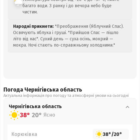
багато води. З ранку і до вечора небо буде
чистим.
Народні прикмети:
"Преображення (Яблучний Спас).
Освячують яблука і груші. "Прийшов Спас — пішло
літо від нас". Сухий день — суха осінь, мокрий —
мокра. Ночі стають по-справжньому холодними."
Погода Чернігівська
область
Актуальна інформація про погоду та атмосферні умови на сьогодні
Чернігівська
область
38°
20°
Ясно
Корюківка
38°
/
20°