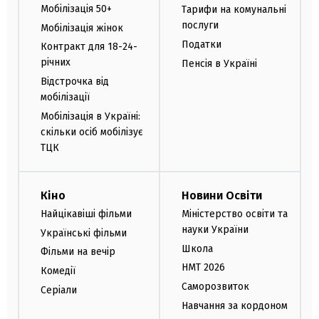
Мобілізація 50+
Тарифи на комунальні
послуги
Мобілізація жінок
Податки
Контракт для 18-24-
річних
Пенсія в Україні
Відстрочка від
мобілізації
Мобілізація в Україні:
скільки осіб мобілізує
ТЦК
Кіно
Новини Освіти
Найцікавіші фільми
Міністерство освіти та
науки України
Українські фільми
Школа
Фільми на вечір
НМТ 2026
Комедії
Саморозвиток
Серіали
Навчання за кордоном