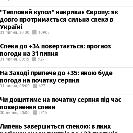
"Тепловий купол" накриває Європу: як
довго протримається сильна спека в
Україні
31 липня,
20:00
10902
Спека до +34 повертається: прогноз
погоди на 31 липня
31 липня,
09:15
927
На Заході припече до +35: якою буде
погода на початку серпня
31 липня,
08:00
427
Чи дощитиме на початку серпня під час
повернення спеки
30 липня,
20:00
2315
Липень завершиться спекою: в яких