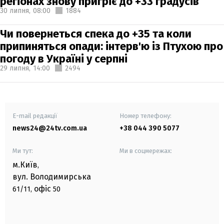
регіонах знову пригріє до +33 градусів
30 липня,
08:00
1884
Чи повернеться спека до +35 та коли
припиняться опади: інтерв'ю із Птухою про
погоду в Україні у серпні
29 липня,
14:00
2494
E-mail редакції
Номер телефону:
news24@24tv.com.ua
+38 044 390 5077
Ми тут:
Ми в соцмережах:
м.Київ
,
вул. Володимирська
офіс
61/11,
50