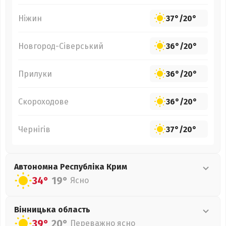
Ніжин
37°
/
20°
Новгород-Сіверський
36°
/
20°
Прилуки
36°
/
20°
Скороходове
36°
/
20°
Чернігів
37°
/
20°
Автономна Республіка Крим
34°
19°
Ясно
Вінницька
область
39°
20°
Переважно ясно