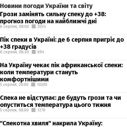
Новини погоди України та світу
Грози замінять сильну спеку до +38:
прогноз погоди на найближчі дні
6 серпня,
08:00
2024
Пік спеки в Україні: де 6 серпня пригріє до
+38 градусів
6 серпня,
06:40
694
На Україну чекає пік африканської спеки:
коли температури стануть
комфортнішими
5 серпня,
20:00
10205
Спека не відступає: де будуть грози та чи
опуститься температура цього тижня
5 серпня,
08:00
1276
"Спекотна хвиля" накрила Україну: