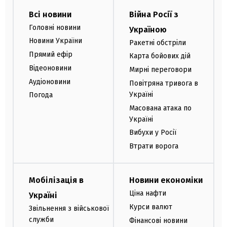
Всі новини
Війна Росії з
Головні новини
Україною
Новини України
Ракетні обстріли
Прямий ефір
Карта бойових дій
Відеоновини
Мирні переговори
Аудіоновини
Повітряна тривога в
Україні
Погода
Масована атака по
Україні
Вибухи у Росії
Втрати ворога
Мобілізація в
Новини економіки
Ціна нафти
Україні
Курси валют
Звільнення з військової
служби
Фінансові новини