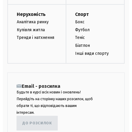
Нерухомість
Спорт
Аналітика ринку
Бокс
Купівля житла
Футбол
Тренди і натхнення
Теніс
Біатлон
Інші види спорту
Email - розсилка
Будьте в курсі всіх новин і оновлень!
Перейдіть на сторінку наших розсилок, щоб
обрати ті, що відповідають вашим
інтересам.
ДО РОЗСИЛОК