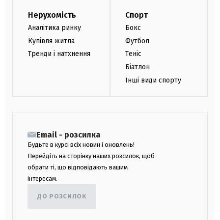
Нерухомість
Спорт
Аналітика ринку
Бокс
Купівля житла
Футбол
Тренди і натхнення
Теніс
Біатлон
Інші види спорту
Email - розсилка
Будьте в курсі всіх новин і оновлень!
Перейдіть на сторінку наших розсилок, щоб
обрати ті, що відповідають вашим
інтересам.
ДО РОЗСИЛОК