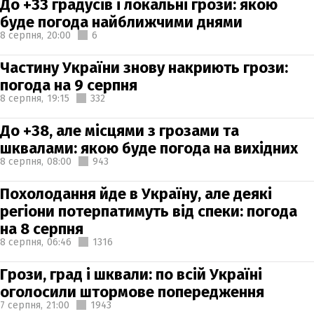
До +33 градусів і локальні грози: якою
буде погода найближчими днями
8 серпня,
20:00
6
Частину України знову накриють грози:
погода на 9 серпня
8 серпня,
19:15
332
До +38, але місцями з грозами та
шквалами: якою буде погода на вихідних
8 серпня,
08:00
943
Похолодання йде в Україну, але деякі
регіони потерпатимуть від спеки: погода
на 8 серпня
8 серпня,
06:46
1316
Грози, град і шквали: по всій Україні
оголосили штормове попередження
7 серпня,
21:00
1943