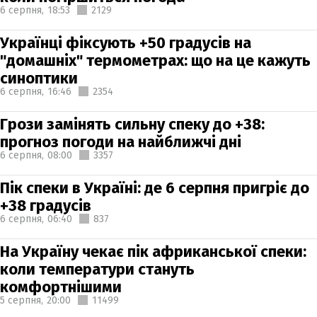
6 серпня,
18:53
2129
Українці фіксують +50 градусів на
"домашніх" термометрах: що на це кажуть
синоптики
6 серпня,
16:46
2354
Грози замінять сильну спеку до +38:
прогноз погоди на найближчі дні
6 серпня,
08:00
3357
Пік спеки в Україні: де 6 серпня пригріє до
+38 градусів
6 серпня,
06:40
837
На Україну чекає пік африканської спеки:
коли температури стануть
комфортнішими
5 серпня,
20:00
11499