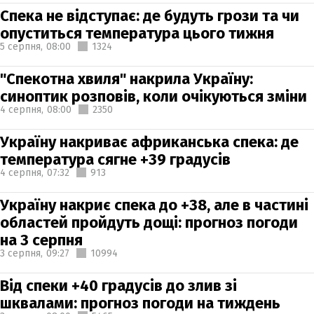
Спека не відступає: де будуть грози та чи
опуститься температура цього тижня
5 серпня,
08:00
1324
"Спекотна хвиля" накрила Україну:
синоптик розповів, коли очікуються зміни
4 серпня,
08:00
2350
Україну накриває африканська спека: де
температура сягне +39 градусів
4 серпня,
07:32
913
Україну накриє спека до +38, але в частині
областей пройдуть дощі: прогноз погоди
на 3 серпня
3 серпня,
09:27
10994
Від спеки +40 градусів до злив зі
шквалами: прогноз погоди на тиждень