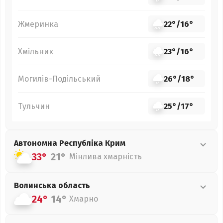
Жмеринка
22°
/
16°
Хмільник
23°
/
16°
Могилів-Подільський
26°
/
18°
Тульчин
25°
/
17°
Автономна Республіка Крим
33°
21°
Мінлива хмарність
Волинська
область
24°
14°
Хмарно