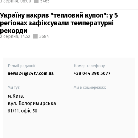
3 серпня,
08:00
5465
Україну накрив "тепловий купол": у 5
регіонах зафіксували температурні
рекорди
2 серпня,
14:52
3684
E-mail редакції
Номер телефону:
news24@24tv.com.ua
+38 044 390 5077
Ми тут:
Ми в соцмережах:
м.Київ
,
вул. Володимирська
офіс
61/11,
50