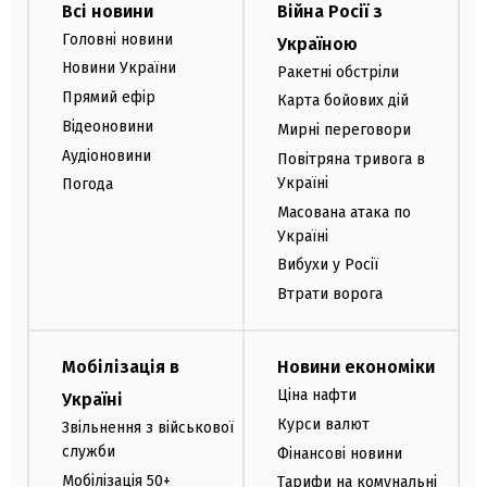
Всі новини
Війна Росії з
Головні новини
Україною
Новини України
Ракетні обстріли
Прямий ефір
Карта бойових дій
Відеоновини
Мирні переговори
Аудіоновини
Повітряна тривога в
Україні
Погода
Масована атака по
Україні
Вибухи у Росії
Втрати ворога
Мобілізація в
Новини економіки
Ціна нафти
Україні
Курси валют
Звільнення з військової
служби
Фінансові новини
Мобілізація 50+
Тарифи на комунальні