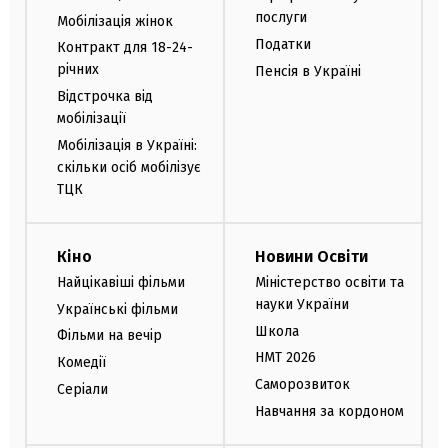
послуги
Мобілізація жінок
Податки
Контракт для 18-24-
річних
Пенсія в Україні
Відстрочка від
мобілізації
Мобілізація в Україні:
скільки осіб мобілізує
ТЦК
Кіно
Новини Освіти
Найцікавіші фільми
Міністерство освіти та
науки України
Українські фільми
Школа
Фільми на вечір
НМТ 2026
Комедії
Саморозвиток
Серіали
Навчання за кордоном