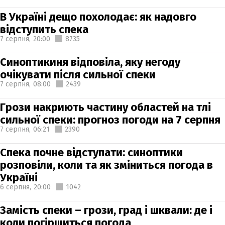
В Україні дещо похолодає: як надовго
відступить спека
7 серпня,
20:00
8735
Синоптикиня відповіла, яку негоду
очікувати після сильної спеки
7 серпня,
08:00
2439
Грози накриють частину областей на тлі
сильної спеки: прогноз погоди на 7 серпня
7 серпня,
06:21
2390
Спека почне відступати: синоптики
розповіли, коли та як зміниться погода в
Україні
6 серпня,
20:00
1042
Замість спеки – грози, град і шквали: де і
коли погіршиться погода