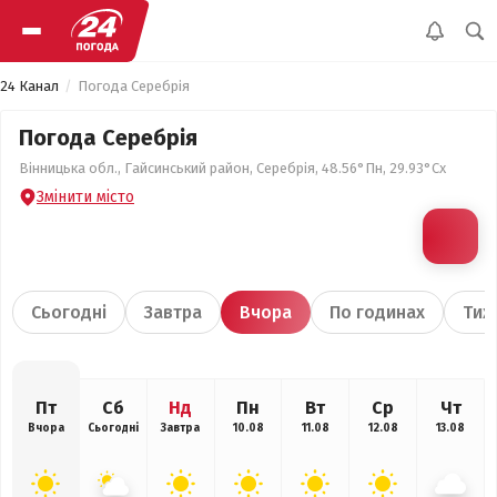
24 Канал
Погода Серебрія
Погода Серебрія
Вінницька обл., Гайсинський район, Серебрія, 48.56°Пн, 29.93°Сх
Змінити місто
Сьогодні
Завтра
Вчора
По годинах
Тиж
Пт
Сб
Нд
Пн
Вт
Ср
Чт
Вчора
Сьогодні
Завтра
10.08
11.08
12.08
13.08