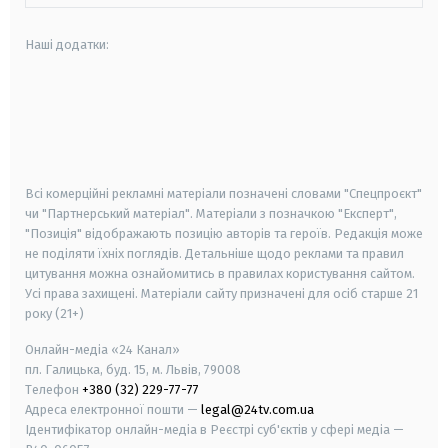
Наші додатки:
android
apple
smart tv
samsung smart tv
Всі комерційні рекламні матеріали позначені словами "Спецпроєкт"
чи "Партнерський матеріал". Матеріали з позначкою "Експерт",
"Позиція" відображають позицію авторів та героїв. Редакція може
не поділяти їхніх поглядів. Детальніше щодо реклами та правил
цитування можна ознайомитись в правилах користування сайтом.
Усі права захищені.
Матеріали сайту призначені для осіб старше
21
року (21+)
Онлайн-медіа «24 Канал»
пл. Галицька, буд. 15, м. Львів, 79008
Телефон
+380 (32) 229-77-77
Адреса електронної пошти —
legal@24tv.com.ua
Ідентифікатор онлайн-медіа в Реєстрі суб'єктів у сфері медіа —