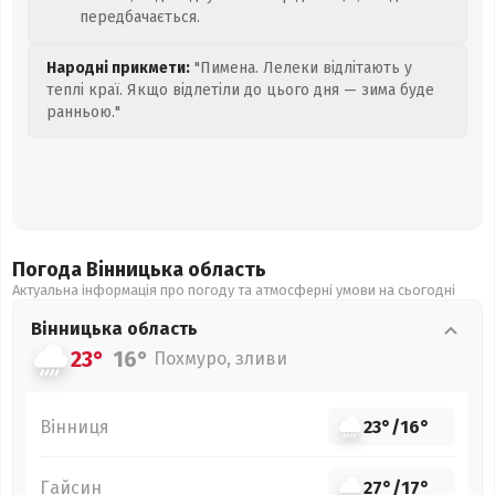
передбачається.
Народні прикмети:
"Пимена. Лелеки відлітають у
теплі краї. Якщо відлетіли до цього дня — зима буде
ранньою."
Погода Вінницька
область
Актуальна інформація про погоду та атмосферні умови на сьогодні
Вінницька
область
23°
16°
Похмуро, зливи
Вінниця
23°
/
16°
Гайсин
27°
/
17°