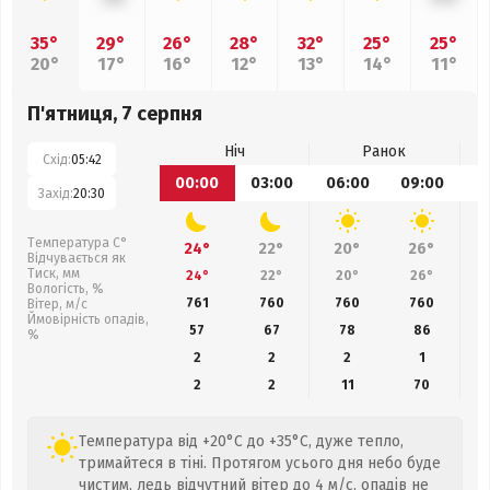
35°
29°
26°
28°
32°
25°
25°
20°
17°
16°
12°
13°
14°
11°
П'ятниця, 7 серпня
Ніч
Ранок
Схід:
05:42
00:00
03:00
06:00
09:00
1
Захід:
20:30
Температура С°
24°
22°
20°
26°
Відчувається як
Тиск, мм
24°
22°
20°
26°
Вологість, %
761
760
760
760
Вітер, м/с
Ймовірність опадів,
57
67
78
86
%
2
2
2
1
2
2
11
70
Температура від +20°C до +35°C, дуже тепло,
тримайтеся в тіні. Протягом усього дня небо буде
чистим, ледь відчутний вітер до 4 м/с, опадів не