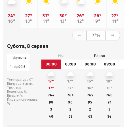
24°
27°
31°
30°
26°
26°
27°
16°
13°
11°
13°
12°
9°
11°
7
/14
Субота, 8 серпня
Ніч
Ранок
Схід:
06:04
00:00
03:00
06:00
09:00
1
Захід:
20:51
Температура С°
17°
17°
16°
18°
Відчувається як
Тиск, мм
17°
17°
16°
18°
Вологість, %
764
764
765
766
Вітер, м/с
Ймовірність опадів,
98
96
95
91
%
3
2
2
3
40
53
63
34