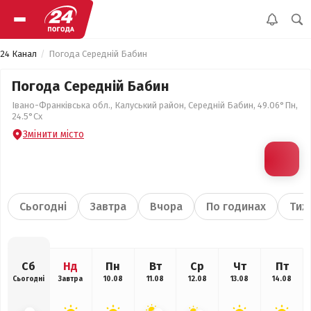
24 Канал
Погода Середній Бабин
Погода Середній Бабин
Івано-Франківська обл., Калуський район, Середній Бабин, 49.06°Пн,
24.5°Сх
Змінити місто
Сьогодні
Завтра
Вчора
По годинах
Тиж
Сб
Нд
Пн
Вт
Ср
Чт
Пт
Сьогодні
Завтра
10.08
11.08
12.08
13.08
14.08