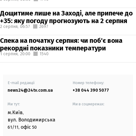
Дощитиме лише на Заході, але припече до
+35: яку погоду прогнозують на 2 серпня
2 серпня,
06:57
2697
Спека на початку серпня: чи поб'є вона
рекордні показники температури
1 серпня,
20:00
1540
E-mail редакції
Номер телефону:
news24@24tv.com.ua
+38 044 390 5077
Ми тут:
Ми в соцмережах:
м.Київ
,
вул. Володимирська
офіс
61/11,
50