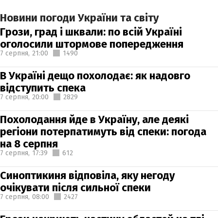
Новини погоди України та світу
Грози, град і шквали: по всій Україні
оголосили штормове попередження
7 серпня,
21:00
1490
В Україні дещо похолодає: як надовго
відступить спека
7 серпня,
20:00
2829
Похолодання йде в Україну, але деякі
регіони потерпатимуть від спеки: погода
на 8 серпня
7 серпня,
17:39
612
Синоптикиня відповіла, яку негоду
очікувати після сильної спеки
7 серпня,
08:00
2427