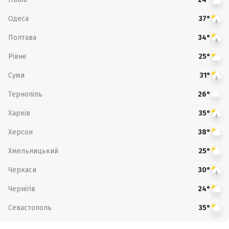
Одеса
37°
Полтава
34°
Рівне
25°
Суми
31°
Тернопіль
26°
Харків
35°
Херсон
38°
Хмельницький
25°
Черкаси
30°
Чернігів
24°
Севастополь
35°