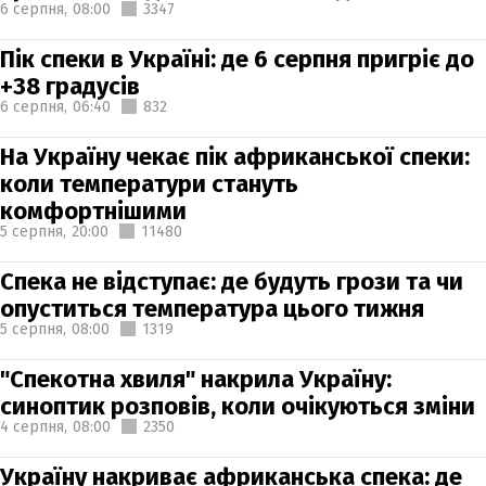
6 серпня,
08:00
3347
Пік спеки в Україні: де 6 серпня пригріє до
+38 градусів
6 серпня,
06:40
832
На Україну чекає пік африканської спеки:
коли температури стануть
комфортнішими
5 серпня,
20:00
11480
Спека не відступає: де будуть грози та чи
опуститься температура цього тижня
5 серпня,
08:00
1319
"Спекотна хвиля" накрила Україну:
синоптик розповів, коли очікуються зміни
4 серпня,
08:00
2350
Україну накриває африканська спека: де