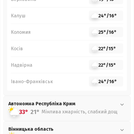
Калуш
24°
/
16°
Коломия
25°
/
16°
Косів
22°
/
15°
Надвірна
22°
/
15°
Івано-Франківськ
24°
/
16°
Автономна Республіка Крим
33°
21°
Мінлива хмарність, слабкий дощ
Вінницька
область