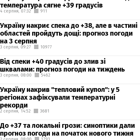
температура сягне +39 градусів
4 серпня,
07:32
911
Україну накриє спека до +38, але в частині
областей пройдуть дощі: прогноз погоди
на 3 серпня
3 серпня,
09:27
10977
Від спеки +40 градусів до злив зі
шквалами: прогноз погоди на тиждень
3 серпня,
08:00
5462
Україну накрив "тепловий купол": у 5
регіонах зафіксували температурні
рекорди
2 серпня,
14:52
3681
До +37 та локальні грози: синоптики дали
прогноз погоди на початок нового тижня
2 серпня,
08:00
1793