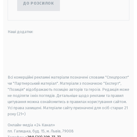
ДО РОЗСИЛОК
Наші додатки:
android
apple
smart tv
samsung smart tv
Всі комерційні рекламні матеріали позначені словами "Спецпроєкт"
чи "Партнерський матеріал". Матеріали з позначкою "Експерт",
"Позиція" відображають позицію авторів та героїв. Редакція може
не поділяти їхніх поглядів. Детальніше щодо реклами та правил
цитування можна ознайомитись в правилах користування сайтом.
Усі права захищені.
Матеріали сайту призначені для осіб старше
21
року (21+)
Онлайн-медіа «24 Канал»
пл. Галицька, буд. 15, м. Львів, 79008