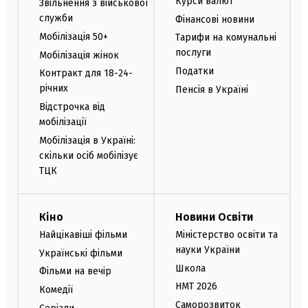
Курси валют
Звільнення з військової
служби
Фінансові новини
Мобілізація 50+
Тарифи на комунальні
послуги
Мобілізація жінок
Податки
Контракт для 18-24-
річних
Пенсія в Україні
Відстрочка від
мобілізації
Мобілізація в Україні:
скільки осіб мобілізує
ТЦК
Кіно
Новини Освіти
Найцікавіші фільми
Міністерство освіти та
науки України
Українські фільми
Школа
Фільми на вечір
НМТ 2026
Комедії
Саморозвиток