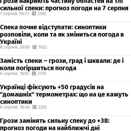
Грози накриють частину областей на тлі
сильної спеки: прогноз погоди на 7 серпня
7 серпня,
06:21
2382
Спека почне відступати: синоптики
розповіли, коли та як зміниться погода в
Україні
6 серпня,
20:00
1022
Замість спеки – грози, град і шквали: де і
коли погіршиться погода
6 серпня,
18:53
2120
Українці фіксують +50 градусів на
"домашніх" термометрах: що на це кажуть
синоптики
6 серпня,
16:46
2325
Грози замінять сильну спеку до +38:
прогноз погоди на найближчі дні