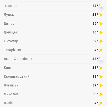
Чернівці
37°
Луцьк
38°
Дніпро
35°
Донецьк
36°
Житомир
39°
Запоріжжя
37°
Івано-Франківськ
38°
Київ
38°
Кропивницький
38°
Луганськ
37°
Миколаїв
38°
Львів
37°