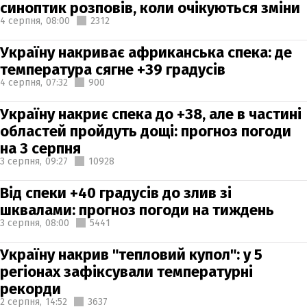
синоптик розповів, коли очікуються зміни
4 серпня,
08:00
2312
Україну накриває африканська спека: де
температура сягне +39 градусів
4 серпня,
07:32
900
Україну накриє спека до +38, але в частині
областей пройдуть дощі: прогноз погоди
на 3 серпня
3 серпня,
09:27
10928
Від спеки +40 градусів до злив зі
шквалами: прогноз погоди на тиждень
3 серпня,
08:00
5441
Україну накрив "тепловий купол": у 5
регіонах зафіксували температурні
рекорди
2 серпня,
14:52
3637