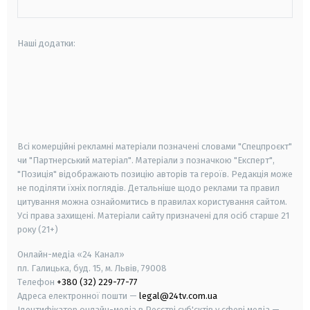
Наші додатки:
android
apple
smart tv
samsung smart tv
Всі комерційні рекламні матеріали позначені словами "Спецпроєкт"
чи "Партнерський матеріал". Матеріали з позначкою "Експерт",
"Позиція" відображають позицію авторів та героїв. Редакція може
не поділяти їхніх поглядів. Детальніше щодо реклами та правил
цитування можна ознайомитись в правилах користування сайтом.
Усі права захищені.
Матеріали сайту призначені для осіб старше
21
року (21+)
Онлайн-медіа «24 Канал»
пл. Галицька, буд. 15, м. Львів, 79008
Телефон
+380 (32) 229-77-77
Адреса електронної пошти —
legal@24tv.com.ua
Ідентифікатор онлайн-медіа в Реєстрі суб'єктів у сфері медіа —