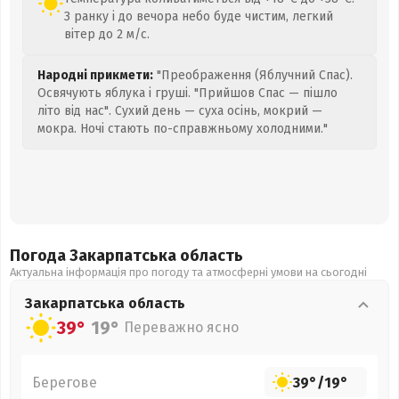
З ранку і до вечора небо буде чистим, легкий
вітер до 2 м/с.
Народні прикмети:
"Преображення (Яблучний Спас).
Освячують яблука і груші. "Прийшов Спас — пішло
літо від нас". Сухий день — суха осінь, мокрий —
мокра. Ночі стають по-справжньому холодними."
Погода Закарпатська
область
Актуальна інформація про погоду та атмосферні умови на сьогодні
Закарпатська
область
39°
19°
Переважно ясно
Берегове
39°
/
19°