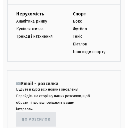
Нерухомість
Спорт
Аналітика ринку
Бокс
Купівля житла
Футбол
Тренди і натхнення
Теніс
Біатлон
Інші види спорту
Email - розсилка
Будьте в курсі всіх новин і оновлень!
Перейдіть на сторінку наших розсилок, щоб
обрати ті, що відповідають вашим
інтересам.
ДО РОЗСИЛОК