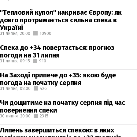
"Тепловий купол" накриває Європу: як
довго протримається сильна спека в
Україні
31 липня,
20:00
10900
Спека до +34 повертається: прогноз
погоди на 31 липня
31 липня,
09:15
910
На Заході припече до +35: якою буде
погода на початку серпня
31 липня,
08:00
426
Чи дощитиме на початку серпня під час
повернення спеки
30 липня,
20:00
2315
Липень завершиться спекою: в яких