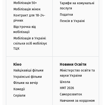
Мобілізація 50+
Тарифи на комунальні
послуги
Мобілізація жінок
Податки
Контракт для 18-24-
річних
Пенсія в Україні
Відстрочка від
мобілізації
Мобілізація в Україні:
скільки осіб мобілізує
ТЦК
Кіно
Новини Освіти
Найцікавіші фільми
Міністерство освіти та
науки України
Українські фільми
Школа
Фільми на вечір
НМТ 2026
Комедії
Саморозвиток
Серіали
Навчання за кордоном