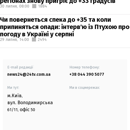
регіонах знову пригріє до +33 градусів
30 липня,
08:00
1884
Чи повернеться спека до +35 та коли
припиняться опади: інтерв'ю із Птухою про
погоду в Україні у серпні
29 липня,
14:00
2494
E-mail редакції
Номер телефону:
news24@24tv.com.ua
+38 044 390 5077
Ми тут:
Ми в соцмережах:
м.Київ
,
вул. Володимирська
офіс
61/11,
50