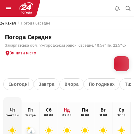
24 Канал
Погода Середнє
Погода Середнє
Закарпатська обл., Ужгородський район, Середнє, 48.54°Пн, 22.5°Сх
Змінити місто
Сьогодні
Завтра
Вчора
По годинах
Тиж
Чт
Пт
Сб
Нд
Пн
Вт
Ср
Сьогодні
Завтра
08.08
09.08
10.08
11.08
12.08