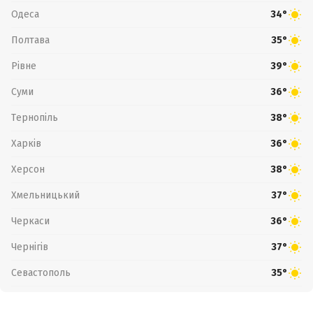
Одеса
34°
Полтава
35°
Рівне
39°
Суми
36°
Тернопіль
38°
Харків
36°
Херсон
38°
Хмельницький
37°
Черкаси
36°
Чернігів
37°
Севастополь
35°