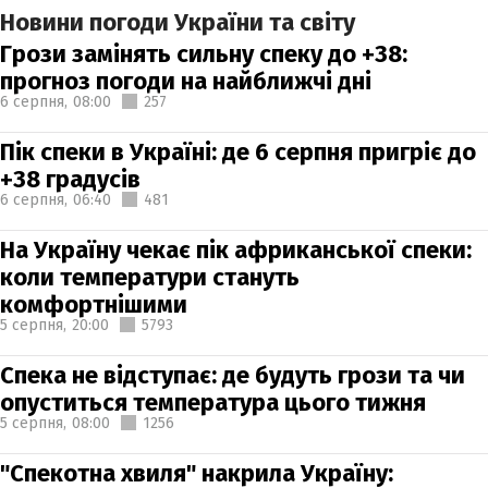
Новини погоди України та світу
Грози замінять сильну спеку до +38:
прогноз погоди на найближчі дні
6 серпня,
08:00
257
Пік спеки в Україні: де 6 серпня пригріє до
+38 градусів
6 серпня,
06:40
481
На Україну чекає пік африканської спеки:
коли температури стануть
комфортнішими
5 серпня,
20:00
5793
Спека не відступає: де будуть грози та чи
опуститься температура цього тижня
5 серпня,
08:00
1256
"Спекотна хвиля" накрила Україну: