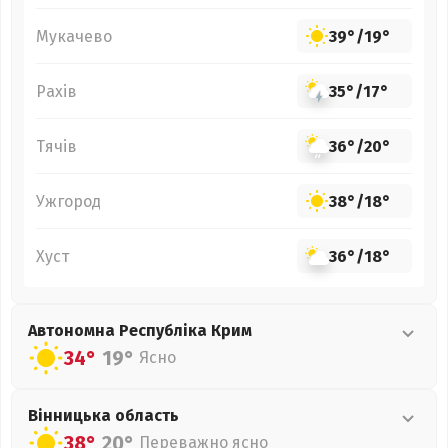
Мукачево
39°
/
19°
Рахів
35°
/
17°
Тячів
36°
/
20°
Ужгород
38°
/
18°
Хуст
36°
/
18°
Автономна Республіка Крим
34°
19°
Ясно
Вінницька
область
38°
20°
Переважно ясно