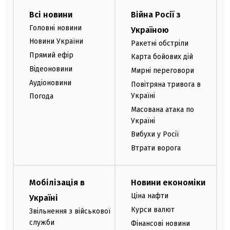
Всі новини
Війна Росії з
Головні новини
Україною
Новини України
Ракетні обстріли
Прямий ефір
Карта бойових дій
Відеоновини
Мирні переговори
Аудіоновини
Повітряна тривога в
Україні
Погода
Масована атака по
Україні
Вибухи у Росії
Втрати ворога
Мобілізація в
Новини економіки
Ціна нафти
Україні
Курси валют
Звільнення з військової
служби
Фінансові новини