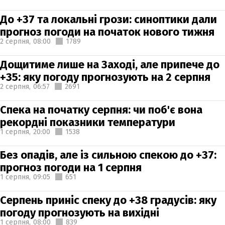
До +37 та локальні грози: синоптики дали
прогноз погоди на початок нового тижня
2 серпня,
08:00
1789
Дощитиме лише на Заході, але припече до
+35: яку погоду прогнозують на 2 серпня
2 серпня,
06:57
2691
Спека на початку серпня: чи поб'є вона
рекордні показники температури
1 серпня,
20:00
1538
Без опадів, але із сильною спекою до +37:
прогноз погоди на 1 серпня
1 серпня,
09:05
651
Серпень приніс спеку до +38 градусів: яку
погоду прогнозують на вихідні
1 серпня,
08:00
839