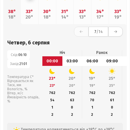
38°
33°
30°
31°
33°
34°
33°
18°
20°
18°
14°
13°
17°
19°
7
/14
Четвер, 6 серпня
Ніч
Ранок
Схід:
06:10
00:00
03:00
06:00
09:00
1
Захід:
21:01
Температура С°
23°
20°
19°
25°
Відчувається як
Тиск, мм
23°
20°
19°
25°
Вологість, %
762
762
762
762
Вітер, м/с
Ймовірність опадів,
54
63
70
61
%
1
0
1
0
2
2
2
2
Температура коливатиметься від +18°C до +38°C.