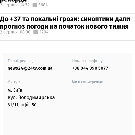
2 серпня,
14:52
3684
До +37 та локальні грози: синоптики дали
прогноз погоди на початок нового тижня
2 серпня,
08:00
1794
E-mail редакції
Номер телефону:
news24@24tv.com.ua
+38 044 390 5077
Ми тут:
Ми в соцмережах:
м.Київ
,
вул. Володимирська
офіс
61/11,
50