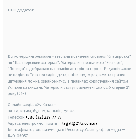
Наші додатки:
android
apple
smart tv
samsung smart tv
Всі комерційні рекламні матеріали позначені словами "Спецпроєкт"
чи "Партнерський матеріал". Матеріали з позначкою "Експерт",
"Позиція" відображають позицію авторів та героїв. Редакція може
не поділяти їхніх поглядів. Детальніше щодо реклами та правил
цитування можна ознайомитись в правилах користування сайтом.
Усі права захищені.
Матеріали сайту призначені для осіб старше
21
року (21+)
Онлайн-медіа «24 Канал»
пл. Галицька, буд. 15, м. Львів, 79008
Телефон
+380 (32) 229-77-77
Адреса електронної пошти —
legal@24tv.com.ua
Ідентифікатор онлайн-медіа в Реєстрі суб'єктів у сфері медіа —
R40-06057