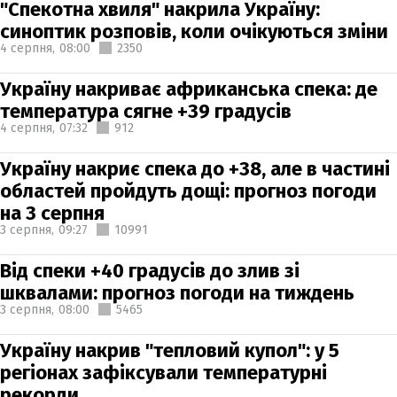
"Спекотна хвиля" накрила Україну:
синоптик розповів, коли очікуються зміни
4 серпня,
08:00
2350
Україну накриває африканська спека: де
температура сягне +39 градусів
4 серпня,
07:32
912
Україну накриє спека до +38, але в частині
областей пройдуть дощі: прогноз погоди
на 3 серпня
3 серпня,
09:27
10991
Від спеки +40 градусів до злив зі
шквалами: прогноз погоди на тиждень
3 серпня,
08:00
5465
Україну накрив "тепловий купол": у 5
регіонах зафіксували температурні
рекорди