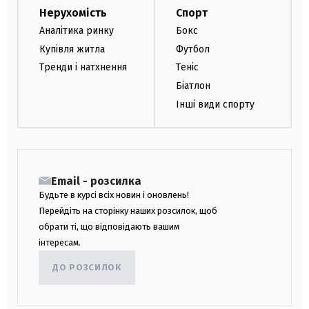
Нерухомість
Спорт
Аналітика ринку
Бокс
Купівля житла
Футбол
Тренди і натхнення
Теніс
Біатлон
Інші види спорту
Email - розсилка
Будьте в курсі всіх новин і оновлень!
Перейдіть на сторінку наших розсилок, щоб
обрати ті, що відповідають вашим
інтересам.
ДО РОЗСИЛОК