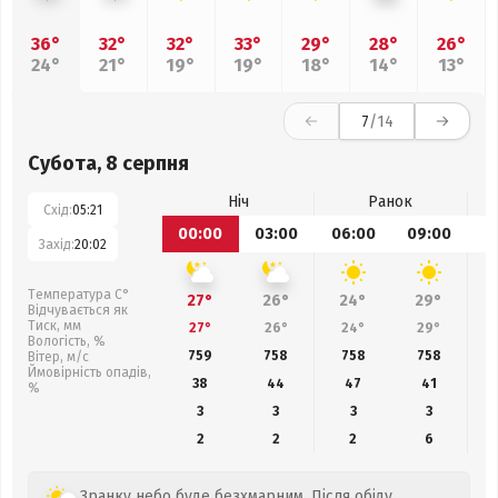
36°
32°
32°
33°
29°
28°
26°
24°
21°
19°
19°
18°
14°
13°
7
/14
Субота, 8 серпня
Ніч
Ранок
Схід:
05:21
00:00
03:00
06:00
09:00
1
Захід:
20:02
Температура С°
27°
26°
24°
29°
Відчувається як
Тиск, мм
27°
26°
24°
29°
Вологість, %
759
758
758
758
Вітер, м/с
Ймовірність опадів,
38
44
47
41
%
3
3
3
3
2
2
2
6
Зранку небо буде безхмарним. Після обіду