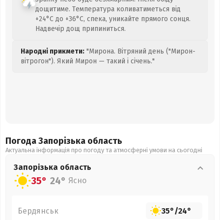
дощитиме. Температура коливатиметься від
+24°C до +36°C, спека, уникайте прямого сонця.
Надвечір дощ припиниться.
Народні прикмети:
"Мирона. Вітряний день ("Мирон-
вітрогон"). Який Мирон — такий і січень."
Погода Запорізька
область
Актуальна інформація про погоду та атмосферні умови на сьогодні
Запорізька
область
35°
24°
Ясно
Бердянськ
35°
/
24°