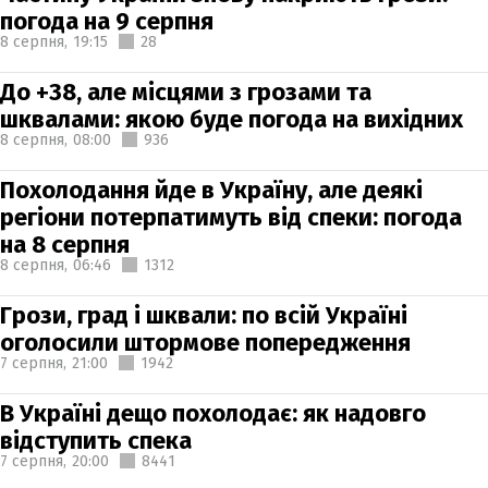
погода на 9 серпня
8 серпня,
19:15
28
До +38, але місцями з грозами та
шквалами: якою буде погода на вихідних
8 серпня,
08:00
936
Похолодання йде в Україну, але деякі
регіони потерпатимуть від спеки: погода
на 8 серпня
8 серпня,
06:46
1312
Грози, град і шквали: по всій Україні
оголосили штормове попередження
7 серпня,
21:00
1942
В Україні дещо похолодає: як надовго
відступить спека
7 серпня,
20:00
8441