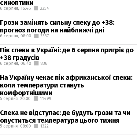
синоптики
6 серпня,
16:46
2354
Грози замінять сильну спеку до +38:
прогноз погоди на найближчі дні
6 серпня,
08:00
3357
Пік спеки в Україні: де 6 серпня пригріє до
+38 градусів
6 серпня,
06:40
836
На Україну чекає пік африканської спеки:
коли температури стануть
комфортнішими
5 серпня,
20:00
11499
Спека не відступає: де будуть грози та чи
опуститься температура цього тижня
5 серпня,
08:00
1322