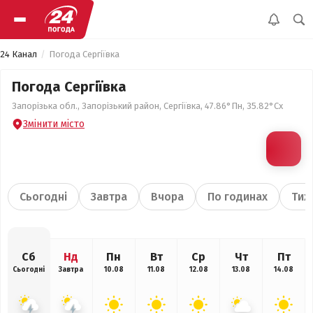
24 Канал
Погода Сергіївка
Погода Сергіївка
Запорізька обл., Запорізький район, Сергіївка, 47.86°Пн, 35.82°Сх
Змінити місто
Сьогодні
Завтра
Вчора
По годинах
Тиж
Сб
Нд
Пн
Вт
Ср
Чт
Пт
Сьогодні
Завтра
10.08
11.08
12.08
13.08
14.08