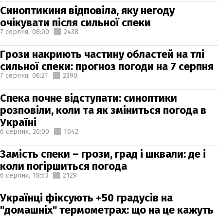
Синоптикиня відповіла, яку негоду
очікувати після сильної спеки
7 серпня,
08:00
2438
Грози накриють частину областей на тлі
сильної спеки: прогноз погоди на 7 серпня
7 серпня,
06:21
2390
Спека почне відступати: синоптики
розповіли, коли та як зміниться погода в
Україні
6 серпня,
20:00
1042
Замість спеки – грози, град і шквали: де і
коли погіршиться погода
6 серпня,
18:53
2129
Українці фіксують +50 градусів на
"домашніх" термометрах: що на це кажуть