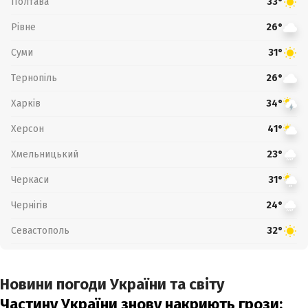
Полтава
33°
Рівне
26°
Суми
31°
Тернопіль
26°
Харків
34°
Херсон
41°
Хмельницький
23°
Черкаси
31°
Чернігів
24°
Севастополь
32°
Новини погоди України та світу
Частину України знову накриють грози: