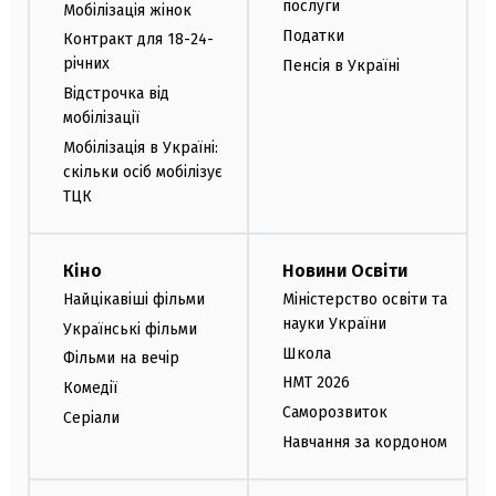
послуги
Мобілізація жінок
Податки
Контракт для 18-24-
річних
Пенсія в Україні
Відстрочка від
мобілізації
Мобілізація в Україні:
скільки осіб мобілізує
ТЦК
Кіно
Новини Освіти
Найцікавіші фільми
Міністерство освіти та
науки України
Українські фільми
Школа
Фільми на вечір
НМТ 2026
Комедії
Саморозвиток
Серіали
Навчання за кордоном