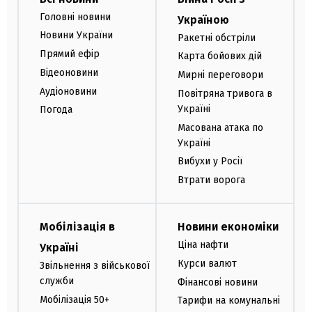
Головні новини
Україною
Новини України
Ракетні обстріли
Прямий ефір
Карта бойових дій
Відеоновини
Мирні переговори
Аудіоновини
Повітряна тривога в
Україні
Погода
Масована атака по
Україні
Вибухи у Росії
Втрати ворога
Мобілізація в
Новини економіки
Ціна нафти
Україні
Курси валют
Звільнення з військової
служби
Фінансові новини
Мобілізація 50+
Тарифи на комунальні