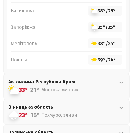
Василівка
38°
/
25°
Запоріжжя
35°
/
25°
Мелітополь
38°
/
25°
Пологи
39°
/
24°
Автономна Республіка Крим
33°
21°
Мінлива хмарність
Вінницька
область
23°
16°
Похмуро, зливи
Волинська
область