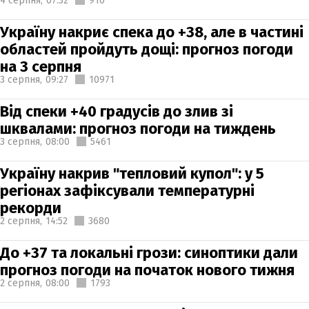
4 серпня,
07:32
910
Україну накриє спека до +38, але в частині
областей пройдуть дощі: прогноз погоди
на 3 серпня
3 серпня,
09:27
10971
Від спеки +40 градусів до злив зі
шквалами: прогноз погоди на тиждень
3 серпня,
08:00
5461
Україну накрив "тепловий купол": у 5
регіонах зафіксували температурні
рекорди
2 серпня,
14:52
3680
До +37 та локальні грози: синоптики дали
прогноз погоди на початок нового тижня
2 серпня,
08:00
1793