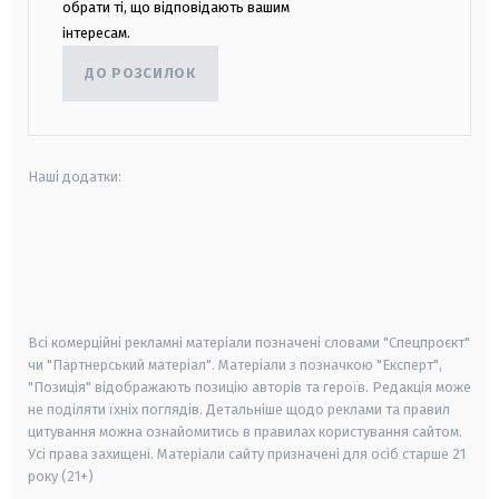
обрати ті, що відповідають вашим
інтересам.
ДО РОЗСИЛОК
Наші додатки:
android
apple
smart tv
samsung smart tv
Всі комерційні рекламні матеріали позначені словами "Спецпроєкт"
чи "Партнерський матеріал". Матеріали з позначкою "Експерт",
"Позиція" відображають позицію авторів та героїв. Редакція може
не поділяти їхніх поглядів. Детальніше щодо реклами та правил
цитування можна ознайомитись в правилах користування сайтом.
Усі права захищені.
Матеріали сайту призначені для осіб старше
21
року (21+)