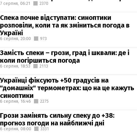
7 серпня,
06:21
2370
Спека почне відступати: синоптики
розповіли, коли та як зміниться погода в
Україні
6 серпня,
20:00
973
Замість спеки – грози, град і шквали: де і
коли погіршиться погода
6 серпня,
18:53
2113
Українці фіксують +50 градусів на
"домашніх" термометрах: що на це кажуть
синоптики
6 серпня,
16:46
2275
Грози замінять сильну спеку до +38:
прогноз погоди на найближчі дні
6 серпня,
08:00
3331