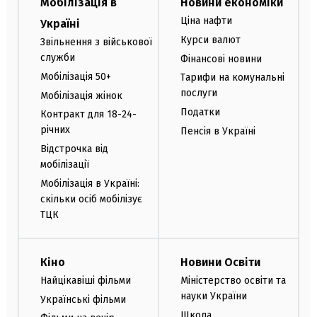
Мобілізація в
Новини економіки
Ціна нафти
Україні
Курси валют
Звільнення з військової
служби
Фінансові новини
Мобілізація 50+
Тарифи на комунальні
послуги
Мобілізація жінок
Податки
Контракт для 18-24-
річних
Пенсія в Україні
Відстрочка від
мобілізації
Мобілізація в Україні:
скільки осіб мобілізує
ТЦК
Кіно
Новини Освіти
Найцікавіші фільми
Міністерство освіти та
науки України
Українські фільми
Школа