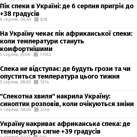
Пік спеки в Україні: де 6 серпня пригріє до
+38 градусів
6 серпня,
06:40
828
На Україну чекає пік африканської спеки:
коли температури стануть
комфортнішими
5 серпня,
20:00
11463
Спека не відступає: де будуть грози та чи
опуститься температура цього тижня
5 серпня,
08:00
1314
"Спекотна хвиля" накрила Україну:
синоптик розповів, коли очікуються зміни
4 серпня,
08:00
2346
Україну накриває африканська спека: де
температура сягне +39 градусів