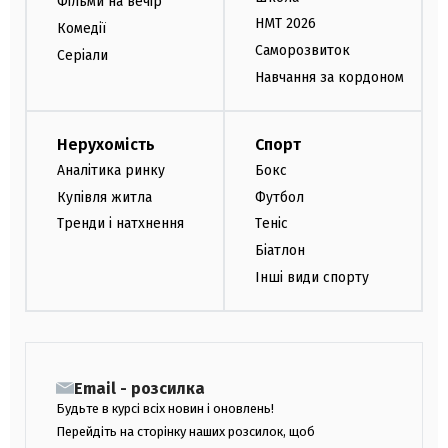
Фільми на вечір
НМТ 2026
Комедії
Саморозвиток
Серіали
Навчання за кордоном
Нерухомість
Спорт
Аналітика ринку
Бокс
Купівля житла
Футбол
Тренди і натхнення
Теніс
Біатлон
Інші види спорту
Email - розсилка
Будьте в курсі всіх новин і оновлень!
Перейдіть на сторінку наших розсилок, щоб