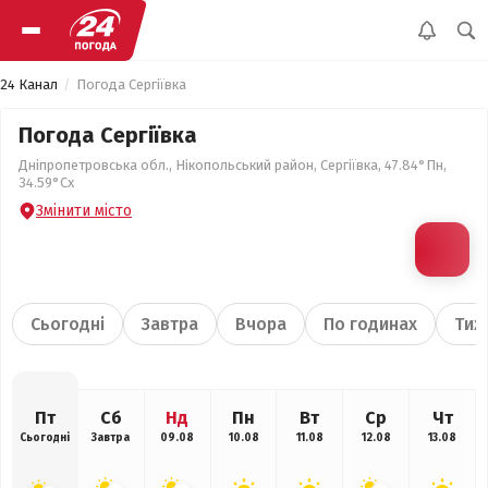
24 Канал
Погода Сергіївка
Погода Сергіївка
Дніпропетровська обл., Нікопольський район, Сергіївка, 47.84°Пн,
34.59°Сх
Змінити місто
Сьогодні
Завтра
Вчора
По годинах
Тиж
Пт
Сб
Нд
Пн
Вт
Ср
Чт
Сьогодні
Завтра
09.08
10.08
11.08
12.08
13.08