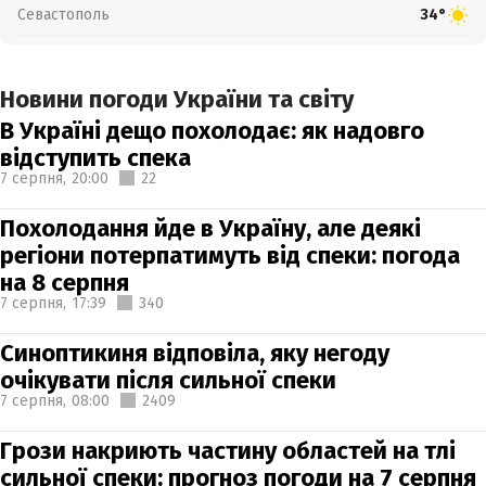
Севастополь
34°
Новини погоди України та світу
В Україні дещо похолодає: як надовго
відступить спека
7 серпня,
20:00
22
Похолодання йде в Україну, але деякі
регіони потерпатимуть від спеки: погода
на 8 серпня
7 серпня,
17:39
340
Синоптикиня відповіла, яку негоду
очікувати після сильної спеки
7 серпня,
08:00
2409
Грози накриють частину областей на тлі
сильної спеки: прогноз погоди на 7 серпня