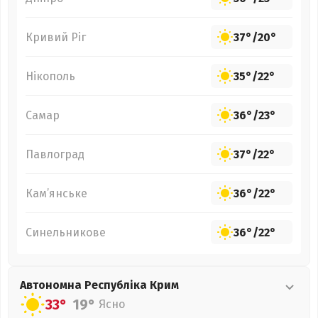
Кривий Ріг
37°
/
20°
Нікополь
35°
/
22°
Самар
36°
/
23°
Павлоград
37°
/
22°
Кам’янське
36°
/
22°
Синельникове
36°
/
22°
Автономна Республіка Крим
33°
19°
Ясно