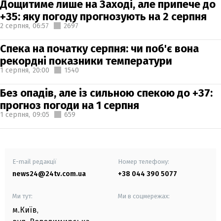
Дощитиме лише на Заході, але припече до
+35: яку погоду прогнозують на 2 серпня
2 серпня,
06:57
2697
Спека на початку серпня: чи поб'є вона
рекордні показники температури
1 серпня,
20:00
1540
Без опадів, але із сильною спекою до +37:
прогноз погоди на 1 серпня
1 серпня,
09:05
659
E-mail редакції
Номер телефону:
news24@24tv.com.ua
+38 044 390 5077
Ми тут:
Ми в соцмережах:
м.Київ
,