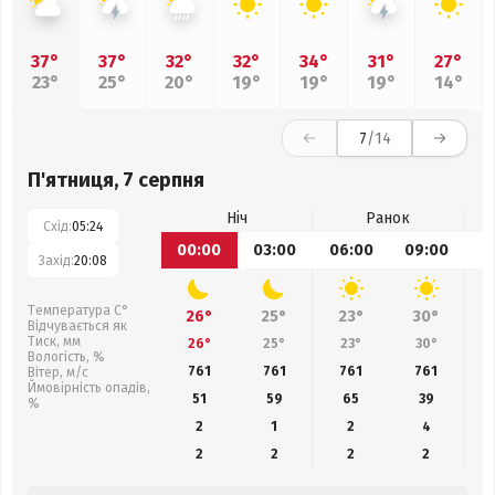
37°
37°
32°
32°
34°
31°
27°
23°
25°
20°
19°
19°
19°
14°
7
/14
П'ятниця, 7 серпня
Ніч
Ранок
Схід:
05:24
00:00
03:00
06:00
09:00
1
Захід:
20:08
Температура С°
26°
25°
23°
30°
Відчувається як
Тиск, мм
26°
25°
23°
30°
Вологість, %
761
761
761
761
Вітер, м/с
Ймовірність опадів,
51
59
65
39
%
2
1
2
4
2
2
2
2