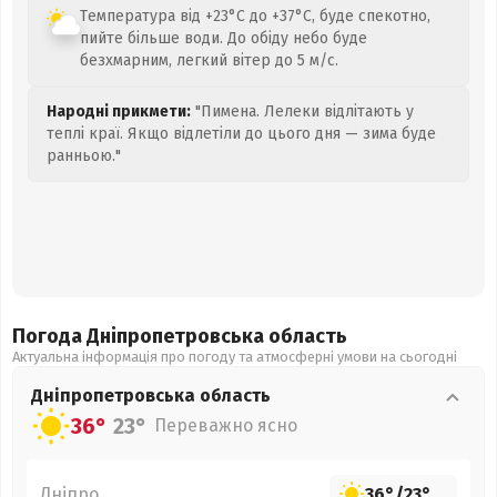
Температура від +23°C до +37°C, буде спекотно,
пийте більше води. До обіду небо буде
безхмарним, легкий вітер до 5 м/с.
Народні прикмети:
"Пимена. Лелеки відлітають у
теплі краї. Якщо відлетіли до цього дня — зима буде
ранньою."
Погода Дніпропетровська
область
Актуальна інформація про погоду та атмосферні умови на сьогодні
Дніпропетровська
область
36°
23°
Переважно ясно
Дніпро
36°
/
23°