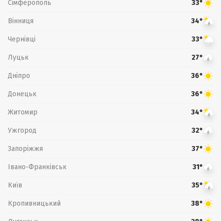
Сімферополь
33°
Вінниця
34°
Чернівці
33°
Луцьк
27°
Дніпро
36°
Донецьк
36°
Житомир
34°
Ужгород
32°
Запоріжжя
37°
Івано-Франківськ
31°
Київ
35°
Кропивницький
38°