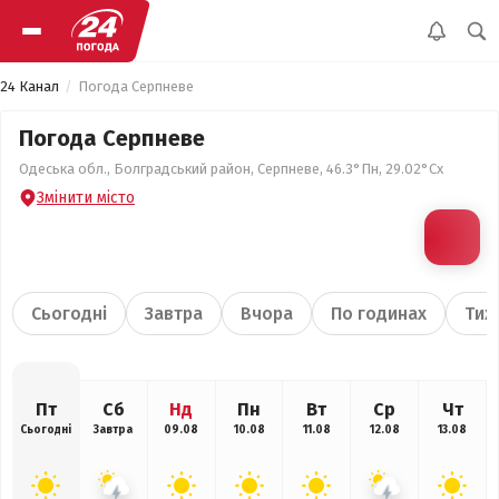
24 Канал
Погода Серпневе
Погода Серпневе
Одеська обл., Болградський район, Серпневе, 46.3°Пн, 29.02°Сх
Змінити місто
Сьогодні
Завтра
Вчора
По годинах
Тиж
Пт
Сб
Нд
Пн
Вт
Ср
Чт
Сьогодні
Завтра
09.08
10.08
11.08
12.08
13.08