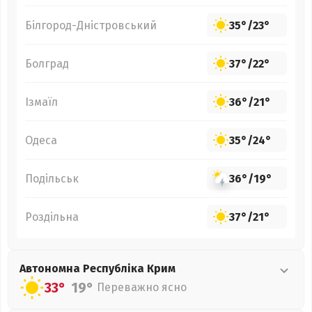
Білгород-Дністровський
35°
/
23°
Болград
37°
/
22°
Ізмаїл
36°
/
21°
Одеса
35°
/
24°
Подільськ
36°
/
19°
Роздільна
37°
/
21°
Автономна Республіка Крим
33°
19°
Переважно ясно