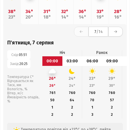
38°
34°
31°
32°
36°
33°
28°
23°
20°
18°
14°
14°
19°
16°
7
/14
П'ятниця, 7 серпня
Ніч
Ранок
Схід:
05:51
00:00
03:00
06:00
09:00
1
Захід:
20:25
Температура С°
26°
24°
23°
29°
Відчувається як
Тиск, мм
26°
24°
23°
30°
Вологість, %
761
760
760
760
Вітер, м/с
Ймовірність опадів,
50
64
70
57
%
1
2
1
2
2
2
3
2
Температура повітря від +23°C до +38°C, пийте