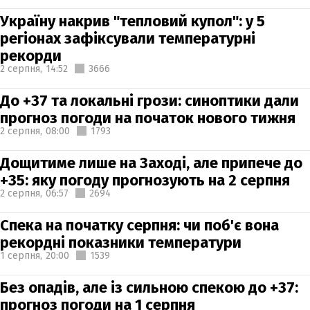
Україну накрив "тепловий купол": у 5
регіонах зафіксували температурні
рекорди
2 серпня,
14:52
3666
До +37 та локальні грози: синоптики дали
прогноз погоди на початок нового тижня
2 серпня,
08:00
1793
Дощитиме лише на Заході, але припече до
+35: яку погоду прогнозують на 2 серпня
2 серпня,
06:57
2694
Спека на початку серпня: чи поб'є вона
рекордні показники температури
1 серпня,
20:00
1539
Без опадів, але із сильною спекою до +37:
прогноз погоди на 1 серпня