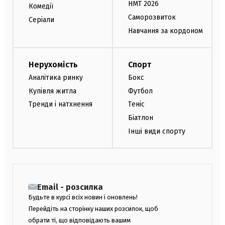
НМТ 2026
Комедії
Саморозвиток
Серіали
Навчання за кордоном
Нерухомість
Спорт
Аналітика ринку
Бокс
Купівля житла
Футбол
Тренди і натхнення
Теніс
Біатлон
Інші види спорту
Email - розсилка
Будьте в курсі всіх новин і оновлень!
Перейдіть на сторінку наших розсилок, щоб
обрати ті, що відповідають вашим