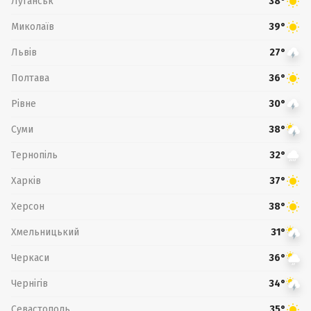
Луганськ
38°
Миколаїв
39°
Львів
27°
Полтава
36°
Рівне
30°
Суми
38°
Тернопіль
32°
Харків
37°
Херсон
38°
Хмельницький
31°
Черкаси
36°
Чернігів
34°
Севастополь
35°