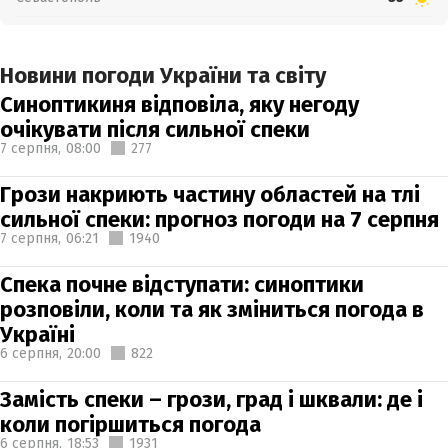
Новини погоди України та світу
Синоптикиня відповіла, яку негоду
очікувати після сильної спеки
7 серпня,
08:00
277
Грози накриють частину областей на тлі
сильної спеки: прогноз погоди на 7 серпня
7 серпня,
06:21
1940
Спека почне відступати: синоптики
розповіли, коли та як зміниться погода в
Україні
6 серпня,
20:00
822
Замість спеки – грози, град і шквали: де і
коли погіршиться погода
6 серпня,
18:53
1931