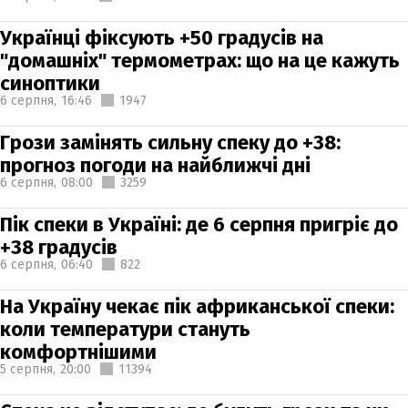
Українці фіксують +50 градусів на
"домашніх" термометрах: що на це кажуть
синоптики
6 серпня,
16:46
1947
Грози замінять сильну спеку до +38:
прогноз погоди на найближчі дні
6 серпня,
08:00
3259
Пік спеки в Україні: де 6 серпня пригріє до
+38 градусів
6 серпня,
06:40
822
На Україну чекає пік африканської спеки:
коли температури стануть
комфортнішими
5 серпня,
20:00
11394