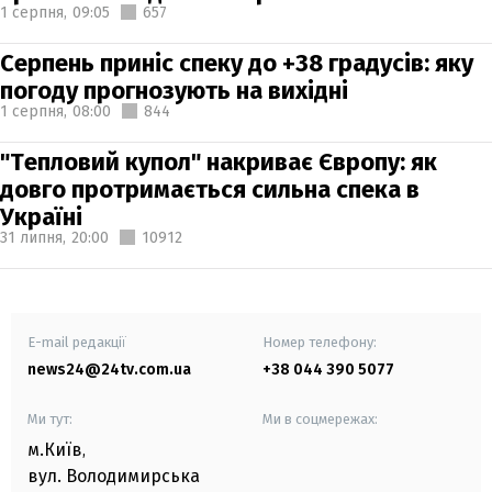
1 серпня,
09:05
657
Серпень приніс спеку до +38 градусів: яку
погоду прогнозують на вихідні
1 серпня,
08:00
844
"Тепловий купол" накриває Європу: як
довго протримається сильна спека в
Україні
31 липня,
20:00
10912
E-mail редакції
Номер телефону:
news24@24tv.com.ua
+38 044 390 5077
Ми тут:
Ми в соцмережах:
м.Київ
,
вул. Володимирська