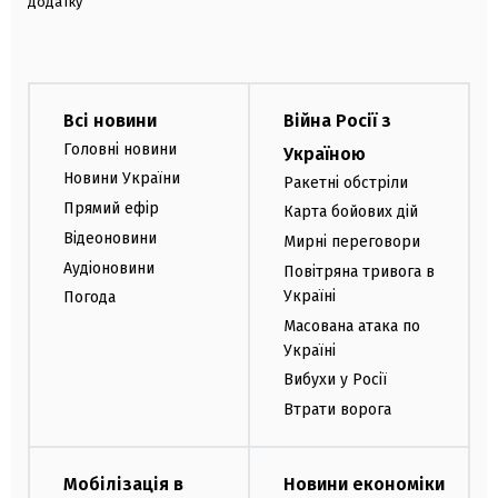
додатку
Всі новини
Війна Росії з
Головні новини
Україною
Новини України
Ракетні обстріли
Прямий ефір
Карта бойових дій
Відеоновини
Мирні переговори
Аудіоновини
Повітряна тривога в
Україні
Погода
Масована атака по
Україні
Вибухи у Росії
Втрати ворога
Мобілізація в
Новини економіки