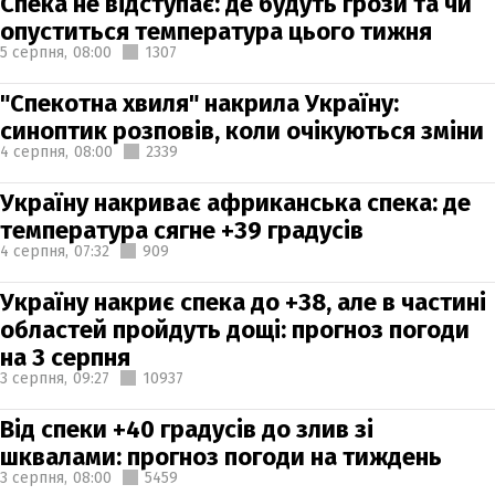
Спека не відступає: де будуть грози та чи
опуститься температура цього тижня
5 серпня,
08:00
1307
"Спекотна хвиля" накрила Україну:
синоптик розповів, коли очікуються зміни
4 серпня,
08:00
2339
Україну накриває африканська спека: де
температура сягне +39 градусів
4 серпня,
07:32
909
Україну накриє спека до +38, але в частині
областей пройдуть дощі: прогноз погоди
на 3 серпня
3 серпня,
09:27
10937
Від спеки +40 градусів до злив зі
шквалами: прогноз погоди на тиждень
3 серпня,
08:00
5459