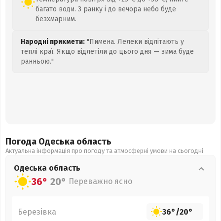
багато води. З ранку і до вечора небо буде
безхмарним.
Народні прикмети:
"Пимена. Лелеки відлітають у
теплі краї. Якщо відлетіли до цього дня — зима буде
ранньою."
Погода Одеська
область
Актуальна інформація про погоду та атмосферні умови на сьогодні
Одеська
область
36°
20°
Переважно ясно
Березівка
36°
/
20°