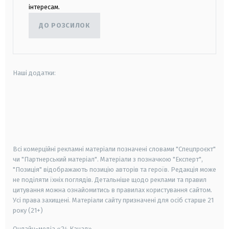
інтересам.
ДО РОЗСИЛОК
Наші додатки:
android
apple
smart tv
samsung smart tv
Всі комерційні рекламні матеріали позначені словами "Спецпроєкт"
чи "Партнерський матеріал". Матеріали з позначкою "Експерт",
"Позиція" відображають позицію авторів та героїв. Редакція може
не поділяти їхніх поглядів. Детальніше щодо реклами та правил
цитування можна ознайомитись в правилах користування сайтом.
Усі права захищені.
Матеріали сайту призначені для осіб старше
21
року (21+)
Онлайн-медіа «24 Канал»