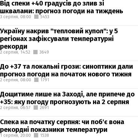
Від спеки +40 градусів до злив зі
шквалами: прогноз погоди на тиждень
3 серпня,
08:00
5453
Україну накрив "тепловий купол": у 5
регіонах зафіксували температурні
рекорди
2 серпня,
14:52
3649
До +37 та локальні грози: синоптики дали
прогноз погоди на початок нового тижня
2 серпня,
08:00
1791
Дощитиме лише на Заході, але припече до
+35: яку погоду прогнозують на 2 серпня
2 серпня,
06:57
2691
Спека на початку серпня: чи поб'є вона
рекордні показники температури
1 серпня,
20:00
1538