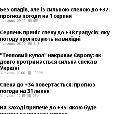
Без опадів, але із сильною спекою до +37:
прогноз погоди на 1 серпня
1 серпня,
09:05
653
Серпень приніс спеку до +38 градусів: яку
погоду прогнозують на вихідні
1 серпня,
08:00
842
"Тепловий купол" накриває Європу: як
довго протримається сильна спека в
Україні
31 липня,
20:00
10906
Спека до +34 повертається: прогноз
погоди на 31 липня
31 липня,
09:15
934
На Заході припече до +35: якою буде
погода на початку серпня