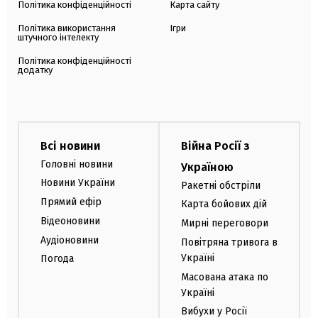
Політика конфіденційності
Карта сайту
Політика використання
Ігри
штучного інтелекту
Політика конфіденційності
додатку
Всі новини
Війна Росії з
Головні новини
Україною
Новини України
Ракетні обстріли
Прямий ефір
Карта бойових дій
Відеоновини
Мирні переговори
Аудіоновини
Повітряна тривога в
Україні
Погода
Масована атака по
Україні
Вибухи у Росії