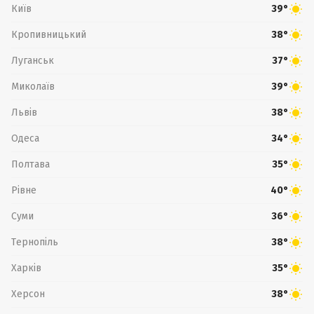
Київ
39°
Кропивницький
38°
Луганськ
37°
Миколаїв
39°
Львів
38°
Одеса
34°
Полтава
35°
Рівне
40°
Суми
36°
Тернопіль
38°
Харків
35°
Херсон
38°