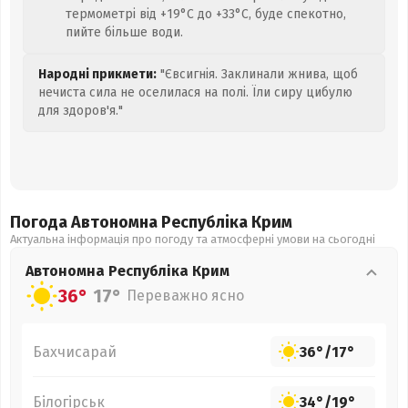
термометрі від +19°C до +33°C, буде спекотно,
пийте більше води.
Народні прикмети:
"Євсигнія. Заклинали жнива, щоб
нечиста сила не оселилася на полі. Їли сиру цибулю
для здоров'я."
Погода Автономна Республіка Крим
Актуальна інформація про погоду та атмосферні умови на сьогодні
Автономна Республіка Крим
36°
17°
Переважно ясно
Бахчисарай
36°
/
17°
Білогірськ
34°
/
19°