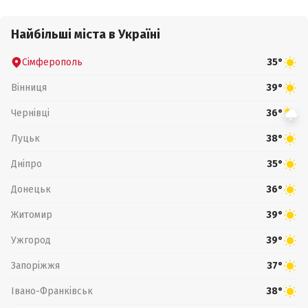
Найбільші міста в Україні
Сімферополь
35°
Вінниця
39°
Чернівці
36°
Луцьк
38°
Дніпро
35°
Донецьк
36°
Житомир
39°
Ужгород
39°
Запоріжжя
37°
Івано-Франківськ
38°