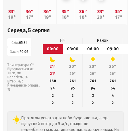
33°
36°
36°
35°
36°
33°
35°
19°
17°
19°
18°
18°
20°
17°
Середа, 5 серпня
Ніч
Ранок
Схід:
05:34
00:00
03:00
06:00
09:00
1
Захід:
20:06
Температура С°
21°
20°
20°
26°
Відчувається як
Тиск, мм
21°
20°
20°
26°
Вологість, %
760
761
761
761
Вітер, м/с
Ймовірність опадів,
94
95
94
64
%
2
2
3
4
2
2
2
2
Протягом усього дня небо буде чистим, ледь
відчутний вітер до 5 м/с, опадів не
передбачається, залишаємо парасольку вдома. На