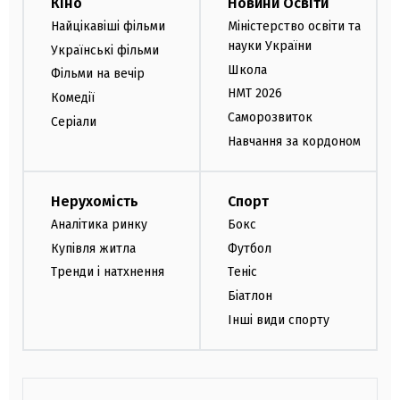
Кіно
Новини Освіти
Найцікавіші фільми
Міністерство освіти та
науки України
Українські фільми
Школа
Фільми на вечір
НМТ 2026
Комедії
Саморозвиток
Серіали
Навчання за кордоном
Нерухомість
Спорт
Аналітика ринку
Бокс
Купівля житла
Футбол
Тренди і натхнення
Теніс
Біатлон
Інші види спорту