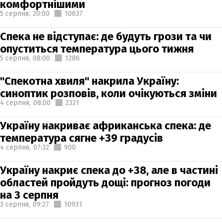
комфортнішими
5 серпня,
20:00
10637
Спека не відступає: де будуть грози та чи
опуститься температура цього тижня
5 серпня,
08:00
1286
"Спекотна хвиля" накрила Україну:
синоптик розповів, коли очікуються зміни
4 серпня,
08:00
2321
Україну накриває африканська спека: де
температура сягне +39 градусів
4 серпня,
07:32
900
Україну накриє спека до +38, але в частині
областей пройдуть дощі: прогноз погоди
на 3 серпня
3 серпня,
09:27
10931