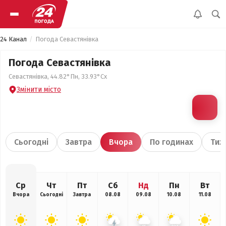
24 Канал
Погода Севастянівка
Погода Севастянівка
Севастянівка, 44.82°Пн, 33.93°Сх
Змінити місто
Сьогодні
Завтра
Вчора
По годинах
Тиж
Ср
Чт
Пт
Сб
Нд
Пн
Вт
Вчора
Сьогодні
Завтра
08.08
09.08
10.08
11.08