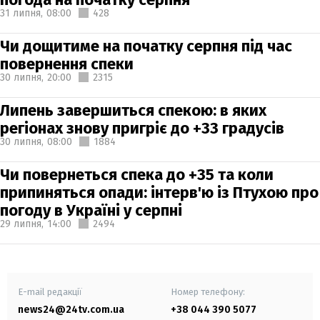
31 липня,
08:00
428
Чи дощитиме на початку серпня під час
повернення спеки
30 липня,
20:00
2315
Липень завершиться спекою: в яких
регіонах знову пригріє до +33 градусів
30 липня,
08:00
1884
Чи повернеться спека до +35 та коли
припиняться опади: інтерв'ю із Птухою про
погоду в Україні у серпні
29 липня,
14:00
2494
E-mail редакції
Номер телефону:
news24@24tv.com.ua
+38 044 390 5077