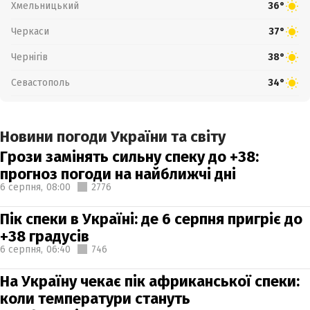
Хмельницький
36°
Черкаси
37°
Чернігів
38°
Севастополь
34°
Новини погоди України та світу
Грози замінять сильну спеку до +38:
прогноз погоди на найближчі дні
6 серпня,
08:00
2776
Пік спеки в Україні: де 6 серпня пригріє до
+38 градусів
6 серпня,
06:40
746
На Україну чекає пік африканської спеки:
коли температури стануть