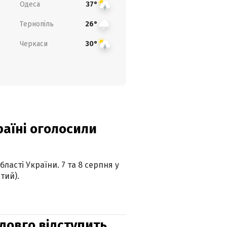
Одеса
37°
Тернопіль
26°
Черкаси
30°
країні оголосили
ласті України. 7 та 8 серпня у
тий).
адовго відступить