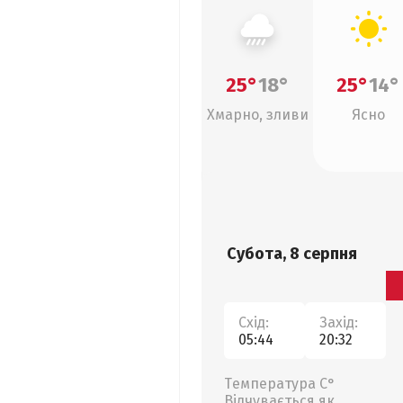
25°
18°
25°
14°
Хмарно, зливи
Ясно
Субота, 8 серпня
Схід:
Захід:
05:44
20:32
Температура С°
Відчувається як