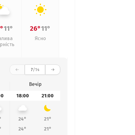
°
11°
26°
11°
нлива
Ясно
рність
7
/14
Вечір
00
18:00
21:00
°
24°
21°
°
24°
21°