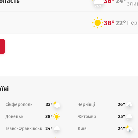
36°
24°
бласть
зли
38°
22°
Пер
їні
Сімферополь
Чернівці
33°
26°
Донецьк
Житомир
38°
25°
Івано-Франківськ
Київ
24°
24°