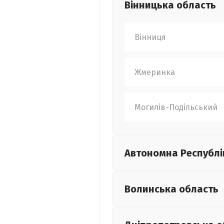
Вінницька
область
Вінниця
Жмеринка
Могилів-Подільський
Автономна Республі
Волинська
область