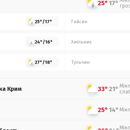
Мін
25°
17°
гро
25°
/
17°
Гайсин
24°
/
16°
Хмільник
27°
/
18°
Тульчин
Мін
33°
21°
ка Крим
сла
25°
14°
Мін
Мін