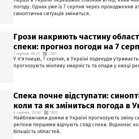
погоду. Однак уже із 7 серпня через проходження 
синоптична ситуація зміниться.
Грози накриють частину областе
спеки: прогноз погоди на 7 сер
7 серпня,
06:21
2381
У п'ятницю, 7 серпня, в Україні подекуди утримаєт
прогнозують мінливу хмарність та опади у низці рег
Спека почне відступати: синопт
коли та як зміниться погода в У
6 серпня,
20:00
1022
Найближчими днями в Україні прогнозують зміну син
регіони першими відчують спад спеки. Водночас к
більшість областей.