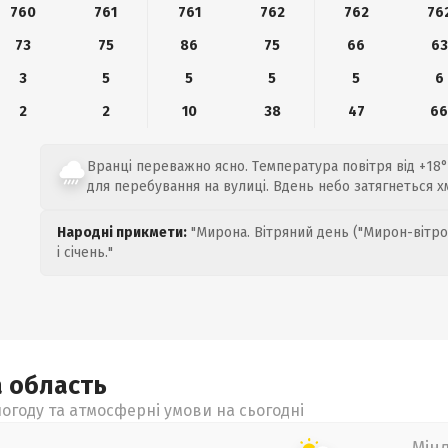
760
761
761
762
762
76
73
75
86
75
66
63
3
5
5
5
5
6
2
2
10
38
47
6
Вранці переважно ясно. Температура повітря від +18°
для перебування на вулиці. Вдень небо затягнеться х
Народні прикмети:
"Мирона. Вітряний день ("Мирон-вітро
і січень."
а
область
огоду та атмосферні умови на сьогодні