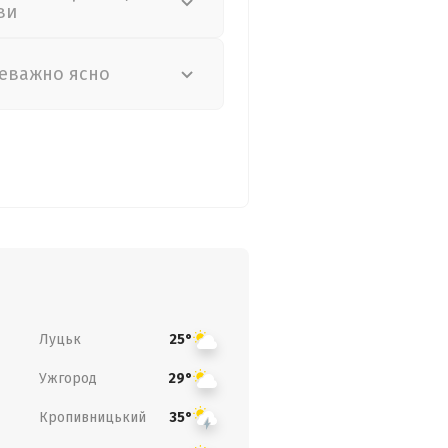
ви
еважно ясно
Луцьк
25°
Ужгород
29°
Кропивницький
35°