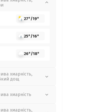
лива хмарність,
зи
27°
/
19°
25°
/
16°
26°
/
18°
лива хмарність,
бкий дощ
лива хмарність
лива хмарність,