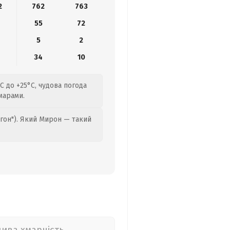
2
762
763
55
72
5
2
6
34
10
C до +25°C, чудова погода
марами.
гон"). Який Мирон — такий