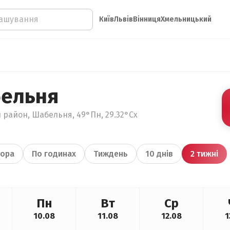
Київ
Львів
Вінниця
Хмельницький
бельня
 район, Шабельня, 49°Пн, 29.32°Сх
ора
По годинах
Тиждень
10 днів
2 тижні
Пн
Вт
Ср
10.08
11.08
12.08
1