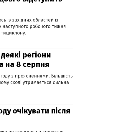
ь із західних областей із
 наступного робочого тижня
нтициклону.
 деякі регіони
а на 8 серпня
огоду з проясненнями. Більшість
ному сході утримається сильна
оду очікувати після
айже не впливає на спекотну