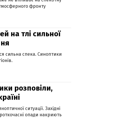
атмосферного фронту
й на тлі сильної
пня
ься сильна спека. Синоптики
іонів.
ики розповіли,
країні
оптичної ситуації. Західні
ороткочасні опади накриють