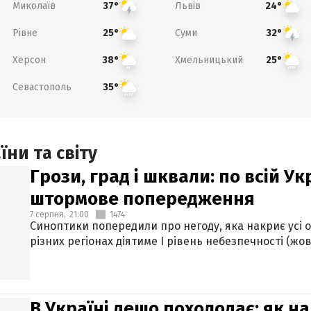
Миколаїв
Львів
37°
24°
Рівне
Суми
25°
32°
Херсон
Хмельницький
38°
25°
Севастополь
35°
ни та світу
Грози, град і шквали: по всій У
штормове попередження
7 серпня,
21:00
1474
Синоптики попередили про негоду, яка накриє усі об
різних регіонах діятиме І рівень небезпечності (жов
В Україні дещо похолодає: як н