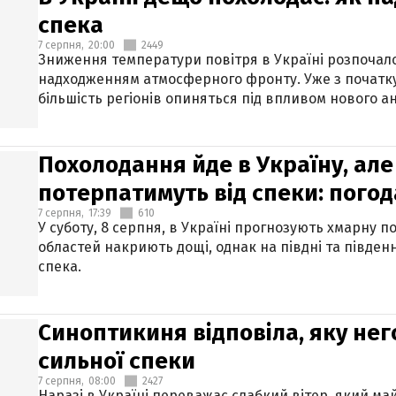
спека
7 серпня,
20:00
2449
Зниження температури повітря в Україні розпочалос
надходженням атмосферного фронту. Уже з початку
більшість регіонів опиняться під впливом нового а
Похолодання йде в Україну, але
потерпатимуть від спеки: погод
7 серпня,
17:39
610
У суботу, 8 серпня, в Україні прогнозують хмарну п
областей накриють дощі, однак на півдні та півден
спека.
Синоптикиня відповіла, яку нег
сильної спеки
7 серпня,
08:00
2427
Наразі в Україні переважає слабкий вітер, який м