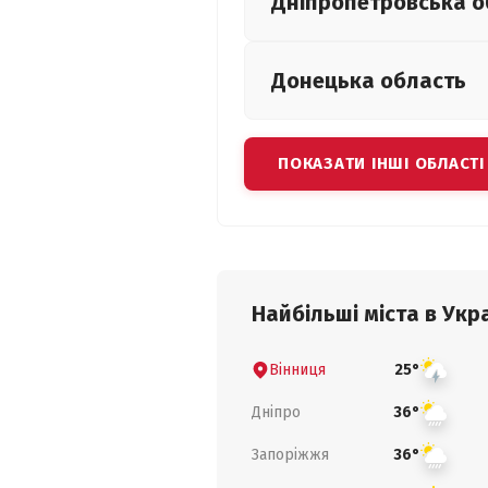
Дніпропетровська
о
Донецька
область
ПОКАЗАТИ ІНШІ ОБЛАСТІ
Найбільші міста в Укра
Вінниця
25°
Дніпро
36°
Запоріжжя
36°