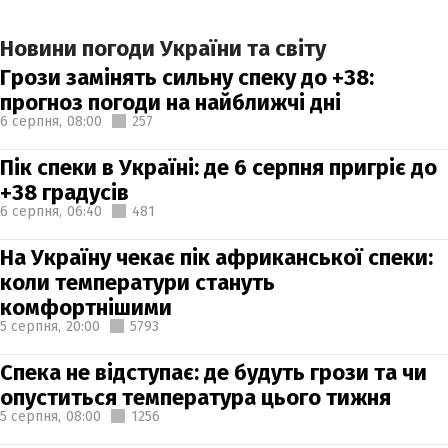
Новини погоди України та світу
Грози замінять сильну спеку до +38:
прогноз погоди на найближчі дні
6 серпня,
08:00
257
Пік спеки в Україні: де 6 серпня пригріє до
+38 градусів
6 серпня,
06:40
481
На Україну чекає пік африканської спеки:
коли температури стануть
комфортнішими
5 серпня,
20:00
5793
Спека не відступає: де будуть грози та чи
опуститься температура цього тижня
5 серпня,
08:00
1256