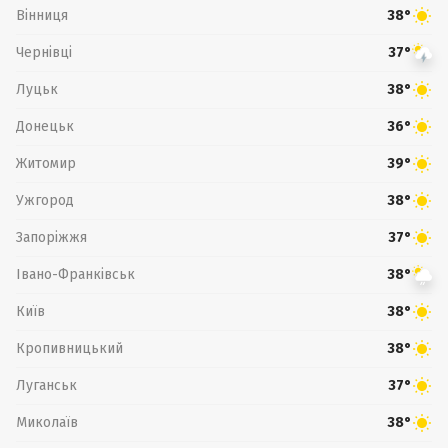
Вінниця
38°
Чернівці
37°
Луцьк
38°
Донецьк
36°
Житомир
39°
Ужгород
38°
Запоріжжя
37°
Івано-Франківськ
38°
Київ
38°
Кропивницький
38°
Луганськ
37°
Миколаїв
38°