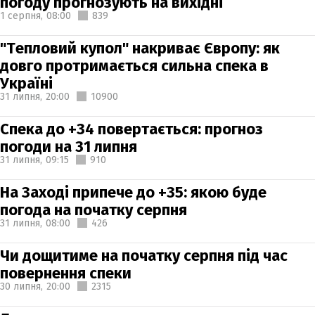
погоду прогнозують на вихідні
1 серпня,
08:00
839
"Тепловий купол" накриває Європу: як
довго протримається сильна спека в
Україні
31 липня,
20:00
10900
Спека до +34 повертається: прогноз
погоди на 31 липня
31 липня,
09:15
910
На Заході припече до +35: якою буде
погода на початку серпня
31 липня,
08:00
426
Чи дощитиме на початку серпня під час
повернення спеки
30 липня,
20:00
2315