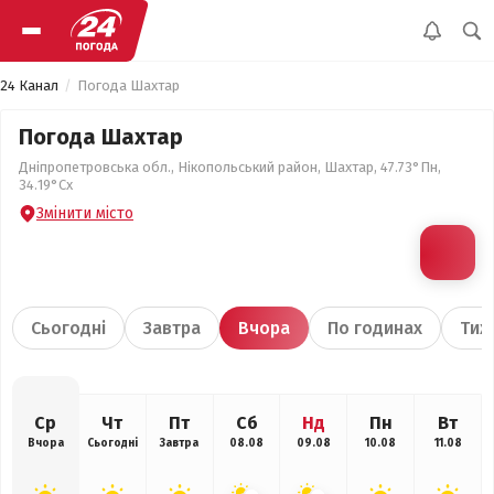
24 Канал
Погода Шахтар
Погода Шахтар
Дніпропетровська обл., Нікопольський район, Шахтар, 47.73°Пн,
34.19°Сх
Змінити місто
Сьогодні
Завтра
Вчора
По годинах
Тиж
Ср
Чт
Пт
Сб
Нд
Пн
Вт
Вчора
Сьогодні
Завтра
08.08
09.08
10.08
11.08