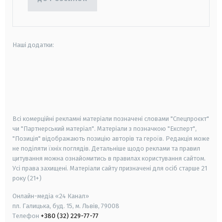
Наші додатки:
android
apple
smart tv
samsung smart tv
Всі комерційні рекламні матеріали позначені словами "Спецпроєкт"
чи "Партнерський матеріал". Матеріали з позначкою "Експерт",
"Позиція" відображають позицію авторів та героїв. Редакція може
не поділяти їхніх поглядів. Детальніше щодо реклами та правил
цитування можна ознайомитись в правилах користування сайтом.
Усі права захищені.
Матеріали сайту призначені для осіб старше
21
року (21+)
Онлайн-медіа «24 Канал»
пл. Галицька, буд. 15, м. Львів, 79008
Телефон
+380 (32) 229-77-77