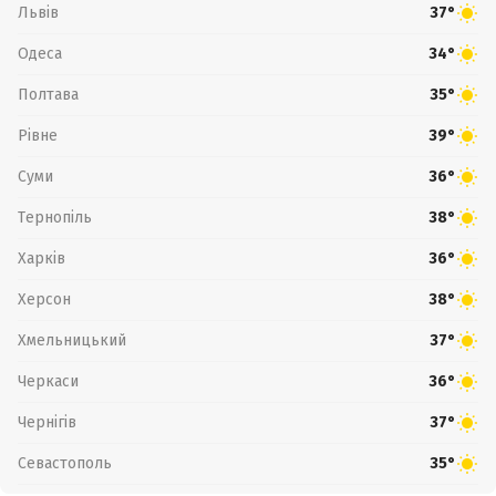
Львів
37°
Одеса
34°
Полтава
35°
Рівне
39°
Суми
36°
Тернопіль
38°
Харків
36°
Херсон
38°
Хмельницький
37°
Черкаси
36°
Чернігів
37°
Севастополь
35°