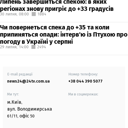
Липень завершиться спекою: в яких
регіонах знову пригріє до +33 градусів
30 липня,
08:00
1884
Чи повернеться спека до +35 та коли
припиняться опади: інтерв'ю із Птухою про
погоду в Україні у серпні
29 липня,
14:00
2494
E-mail редакції
Номер телефону:
news24@24tv.com.ua
+38 044 390 5077
Ми тут:
Ми в соцмережах:
м.Київ
,
вул. Володимирська
офіс
61/11,
50