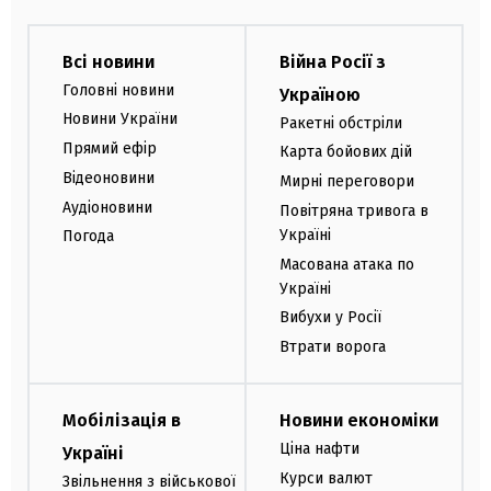
Всі новини
Війна Росії з
Головні новини
Україною
Новини України
Ракетні обстріли
Прямий ефір
Карта бойових дій
Відеоновини
Мирні переговори
Аудіоновини
Повітряна тривога в
Україні
Погода
Масована атака по
Україні
Вибухи у Росії
Втрати ворога
Мобілізація в
Новини економіки
Ціна нафти
Україні
Курси валют
Звільнення з військової