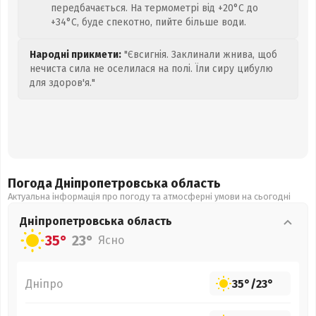
передбачається. На термометрі від +20°C до
+34°C, буде спекотно, пийте більше води.
Народні прикмети:
"Євсигнія. Заклинали жнива, щоб
нечиста сила не оселилася на полі. Їли сиру цибулю
для здоров'я."
Погода Дніпропетровська
область
Актуальна інформація про погоду та атмосферні умови на сьогодні
Дніпропетровська
область
35°
23°
Ясно
Дніпро
35°
/
23°