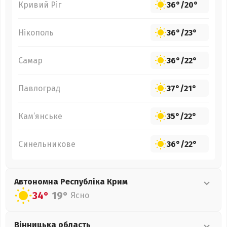
Кривий Ріг
36°
/
20°
Нікополь
36°
/
23°
Самар
36°
/
22°
Павлоград
37°
/
21°
Кам’янське
35°
/
22°
Синельникове
36°
/
22°
Автономна Республіка Крим
34°
19°
Ясно
Вінницька
область