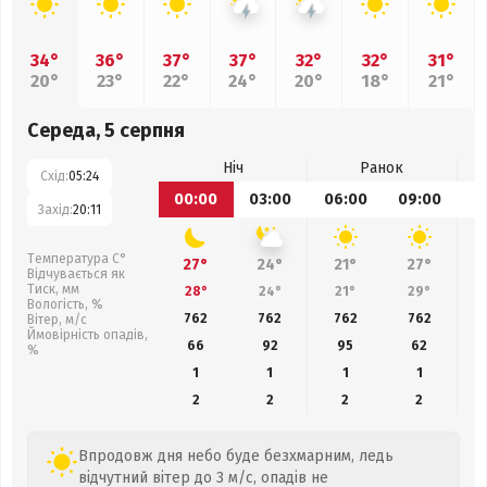
34°
36°
37°
37°
32°
32°
31°
20°
23°
22°
24°
20°
18°
21°
Середа, 5 серпня
Ніч
Ранок
Схід:
05:24
00:00
03:00
06:00
09:00
1
Захід:
20:11
Температура С°
27°
24°
21°
27°
Відчувається як
Тиск, мм
28°
24°
21°
29°
Вологість, %
762
762
762
762
Вітер, м/с
Ймовірність опадів,
66
92
95
62
%
1
1
1
1
2
2
2
2
Впродовж дня небо буде безхмарним, ледь
відчутний вітер до 3 м/с, опадів не