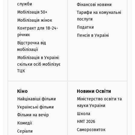
служби
Фінансові новини
Мобілізація 50+
Тарифи на комунальні
послуги
Мобілізація жінок
Податки
Контракт для 18-24-
річних
Пенсія в Україні
Відстрочка від
мобілізації
Мобілізація в Україні:
скільки осіб мобілізує
ТЦК
Кіно
Новини Освіти
Найцікавіші фільми
Міністерство освіти та
науки України
Українські фільми
Школа
Фільми на вечір
НМТ 2026
Комедії
Саморозвиток
Серіали