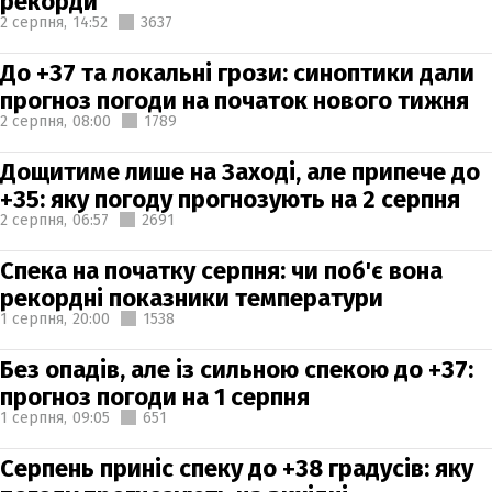
рекорди
2 серпня,
14:52
3637
До +37 та локальні грози: синоптики дали
прогноз погоди на початок нового тижня
2 серпня,
08:00
1789
Дощитиме лише на Заході, але припече до
+35: яку погоду прогнозують на 2 серпня
2 серпня,
06:57
2691
Спека на початку серпня: чи поб'є вона
рекордні показники температури
1 серпня,
20:00
1538
Без опадів, але із сильною спекою до +37:
прогноз погоди на 1 серпня
1 серпня,
09:05
651
Серпень приніс спеку до +38 градусів: яку