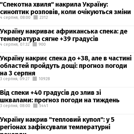
"Спекотна хвиля" накрила Україну:
синоптик розповів, коли очікуються зміни
4 серпня,
08:00
2312
Україну накриває африканська спека: де
температура сягне +39 градусів
4 серпня,
07:32
900
Україну накриє спека до +38, але в частині
областей пройдуть дощі: прогноз погоди
на 3 серпня
3 серпня,
09:27
10928
Від спеки +40 градусів до злив зі
шквалами: прогноз погоди на тиждень
3 серпня,
08:00
5441
Україну накрив "тепловий купол": у 5
регіонах зафіксували температурні