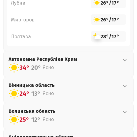
Лубни
26°
/
17°
Миргород
26°
/
17°
Полтава
28°
/
17°
Автономна Республіка Крим
34°
20°
Ясно
Вінницька
область
24°
13°
Ясно
Волинська
область
25°
12°
Ясно