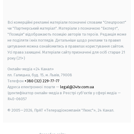
smart tv
samsung smart tv
Всі комерційні рекламні матеріали позначені словами "Спецпроєкт"
чи "Партнерський матеріал". Матеріали з позначкою "Експерт",
"Позиція" відображають позицію авторів та героїв. Редакція може
не поділяти їхніх поглядів. Детальніше щодо реклами та правил
цитування можна ознайомитись в правилах користування сайтом.
Усі права захищені.
Матеріали сайту призначені для осіб старше
21
року (21+)
Онлайн-медіа «24 Канал»
пл. Галицька, буд. 15, м. Львів, 79008
Телефон
+380 (32) 229-77-77
Адреса електронної пошти —
legal@24tv.com.ua
Ідентифікатор онлайн-медіа в Реєстрі суб'єктів у сфері медіа —
R40-06057
© 2005—2026,
ПрАТ «Телерадіокомпанія "Люкс"», 24 Канал.