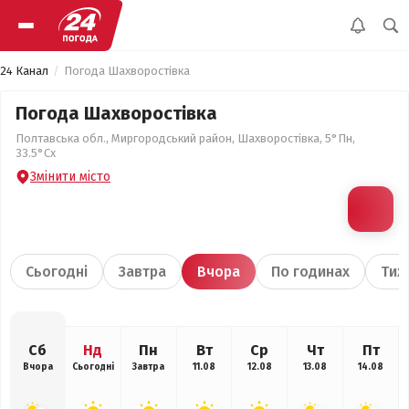
24 Канал
Погода Шахворостівка
Погода Шахворостівка
Полтавська обл., Миргородський район, Шахворостівка, 5°Пн,
33.5°Сх
Змінити місто
Сьогодні
Завтра
Вчора
По годинах
Тиж
Сб
Нд
Пн
Вт
Ср
Чт
Пт
Вчора
Сьогодні
Завтра
11.08
12.08
13.08
14.08