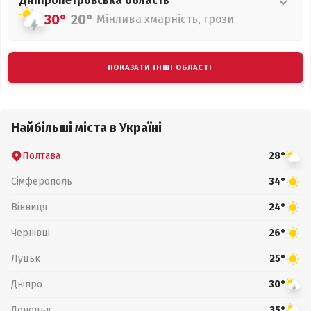
Дніпропетровська
область
30°
20°
Мінлива хмарність, грози
ПОКАЗАТИ ІНШІ ОБЛАСТІ
Найбільші міста в Україні
Полтава
28°
Сімферополь
34°
Вінниця
24°
Чернівці
26°
Луцьк
25°
Дніпро
30°
Донецьк
35°