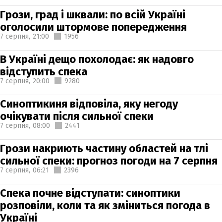
Грози, град і шквали: по всій Україні
оголосили штормове попередження
7 серпня,
21:00
1956
В Україні дещо похолодає: як надовго
відступить спека
7 серпня,
20:00
9280
Синоптикиня відповіла, яку негоду
очікувати після сильної спеки
7 серпня,
08:00
2441
Грози накриють частину областей на тлі
сильної спеки: прогноз погоди на 7 серпня
7 серпня,
06:21
2396
Спека почне відступати: синоптики
розповіли, коли та як зміниться погода в
Україні