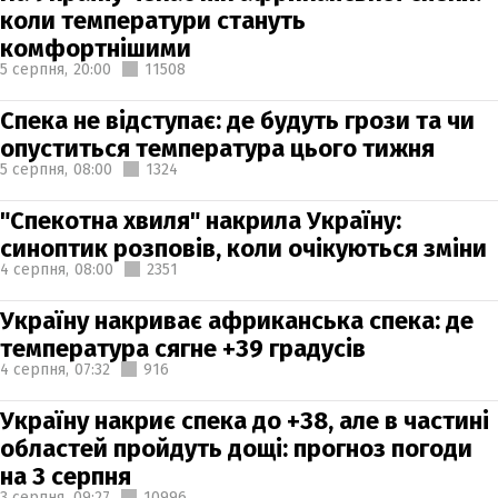
коли температури стануть
комфортнішими
5 серпня,
20:00
11508
Спека не відступає: де будуть грози та чи
опуститься температура цього тижня
5 серпня,
08:00
1324
"Спекотна хвиля" накрила Україну:
синоптик розповів, коли очікуються зміни
4 серпня,
08:00
2351
Україну накриває африканська спека: де
температура сягне +39 градусів
4 серпня,
07:32
916
Україну накриє спека до +38, але в частині
областей пройдуть дощі: прогноз погоди
на 3 серпня
3 серпня,
09:27
10996