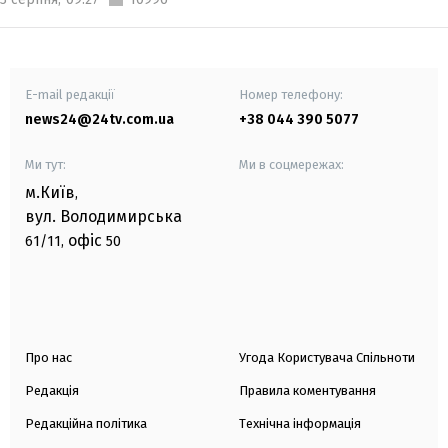
E-mail редакції
Номер телефону:
news24@24tv.com.ua
+38 044 390 5077
Ми тут:
Ми в соцмережах:
м.Київ
,
вул. Володимирська
офіс
61/11,
50
Про нас
Угода Користувача Спільноти
Редакція
Правила коментування
Редакційна політика
Технічна інформація