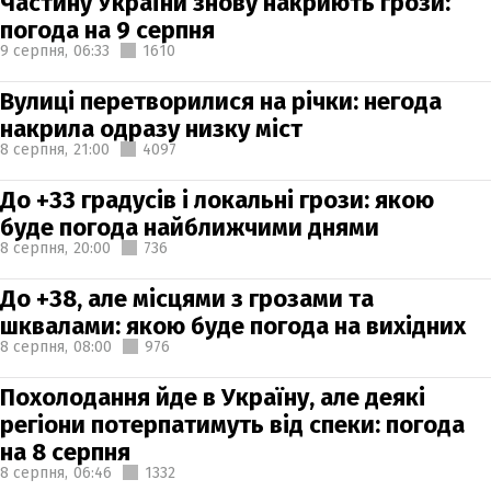
Частину України знову накриють грози:
погода на 9 серпня
9 серпня,
06:33
1610
Вулиці перетворилися на річки: негода
накрила одразу низку міст
8 серпня,
21:00
4097
До +33 градусів і локальні грози: якою
буде погода найближчими днями
8 серпня,
20:00
736
До +38, але місцями з грозами та
шквалами: якою буде погода на вихідних
8 серпня,
08:00
976
Похолодання йде в Україну, але деякі
регіони потерпатимуть від спеки: погода
на 8 серпня
8 серпня,
06:46
1332