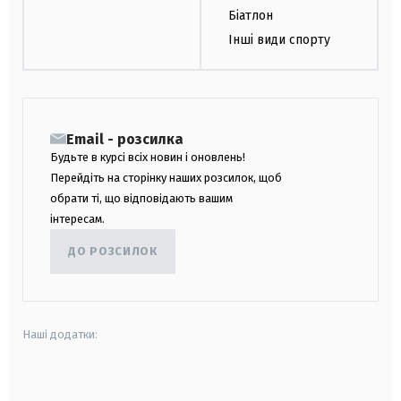
Біатлон
Інші види спорту
Email - розсилка
Будьте в курсі всіх новин і оновлень!
Перейдіть на сторінку наших розсилок, щоб
обрати ті, що відповідають вашим
інтересам.
ДО РОЗСИЛОК
Наші додатки:
android
apple