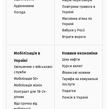
Мирні переговори
Аудіоновини
Повітряна тривога в
Україні
Погода
Масована атака по
Україні
Вибухи у Росії
Втрати ворога
Мобілізація в
Новини економіки
Ціна нафти
Україні
Курси валют
Звільнення з військової
служби
Фінансові новини
Мобілізація 50+
Тарифи на комунальні
послуги
Мобілізація жінок
Податки
Контракт для 18-24-
річних
Пенсія в Україні
Відстрочка від
мобілізації