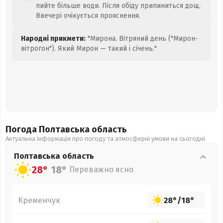
пийте більше води. Після обіду припиниться дощ.
Ввечері очікується прояснення.
Народні прикмети:
"Мирона. Вітряний день ("Мирон-
вітрогон"). Який Мирон — такий і січень."
Погода Полтавська
область
Актуальна інформація про погоду та атмосферні умови на сьогодні
Полтавська
область
28°
18°
Переважно ясно
Кременчук
28°
/
18°