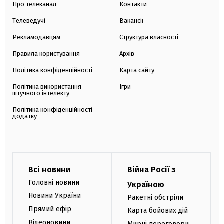
Про телеканал
Контакти
Телеведучі
Вакансії
Рекламодавцям
Структура власності
Правила користування
Архів
Політика конфіденційності
Карта сайту
Політика використання
Ігри
штучного інтелекту
Політика конфіденційності
додатку
Всі новини
Війна Росії з
Головні новини
Україною
Новини України
Ракетні обстріли
Прямий ефір
Карта бойових дій
Відеоновини