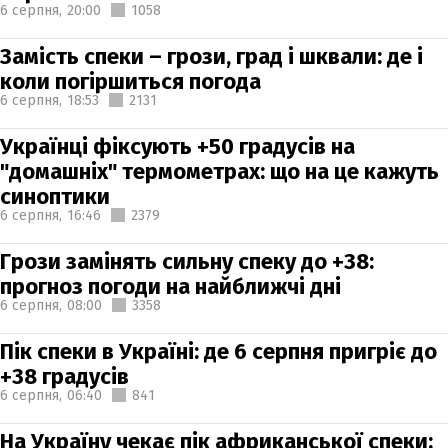
6 серпня,
20:00
1058
Замість спеки – грози, град і шквали: де і
коли погіршиться погода
6 серпня,
18:53
2131
Українці фіксують +50 градусів на
"домашніх" термометрах: що на це кажуть
синоптики
6 серпня,
16:46
2379
Грози замінять сильну спеку до +38:
прогноз погоди на найближчі дні
6 серпня,
08:00
3358
Пік спеки в Україні: де 6 серпня пригріє до
+38 градусів
6 серпня,
06:40
841
На Україну чекає пік африканської спеки: