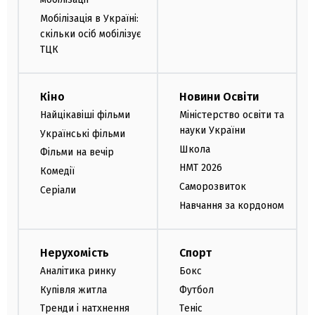
Мобілізація в Україні:
скільки осіб мобілізує
ТЦК
Кіно
Новини Освіти
Найцікавіші фільми
Міністерство освіти та
науки України
Українські фільми
Школа
Фільми на вечір
НМТ 2026
Комедії
Саморозвиток
Серіали
Навчання за кордоном
Нерухомість
Спорт
Аналітика ринку
Бокс
Купівля житла
Футбол
Тренди і натхнення
Теніс