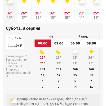
32°
26°
28°
32°
25°
23°
25°
19°
17°
15°
15°
15°
11°
11°
Субота, 8 серпня
Ніч
Ранок
Схід:
05:24
00:00
03:00
06:00
09:00
1
Захід:
20:17
Температура С°
25°
23°
21°
26°
Відчувається як
Тиск, мм
25°
23°
21°
26°
Вологість, %
759
759
760
760
Вітер, м/с
Ймовірність опадів,
52
57
85
68
%
1
2
6
2
2
2
31
14
Вранці йтиме невеликий дощ, вітер до 6 м/с.
Очікується від +19°C до +32°C, буде спекотно,