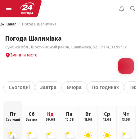
24 Канал
Погода Шалимівка
Погода Шалимівка
Сумська обл., Шосткинський район, Шалимівка, 52.13°Пн, 33.99°Сх
Змінити місто
Сьогодні
Завтра
Вчора
По годинах
Тиж
Пт
Сб
Нд
Пн
Вт
Ср
Чт
Сьогодні
Завтра
09.08
10.08
11.08
12.08
13.08