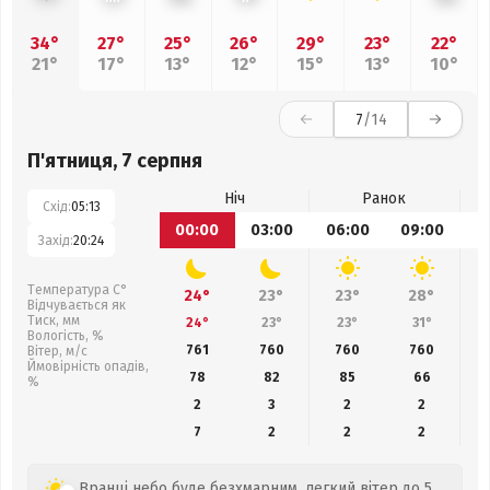
34°
27°
25°
26°
29°
23°
22°
21°
17°
13°
12°
15°
13°
10°
7
/14
П'ятниця, 7 серпня
Ніч
Ранок
Схід:
05:13
00:00
03:00
06:00
09:00
1
Захід:
20:24
Температура С°
24°
23°
23°
28°
Відчувається як
Тиск, мм
24°
23°
23°
31°
Вологість, %
761
760
760
760
Вітер, м/с
Ймовірність опадів,
78
82
85
66
%
2
3
2
2
7
2
2
2
Вранці небо буде безхмарним, легкий вітер до 5