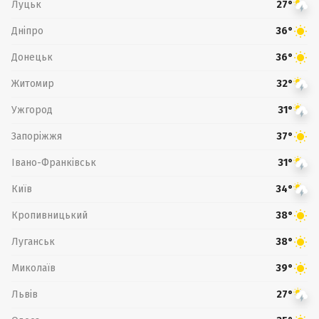
Луцьк
27°
Дніпро
36°
Донецьк
36°
Житомир
32°
Ужгород
31°
Запоріжжя
37°
Івано-Франківськ
31°
Київ
34°
Кропивницький
38°
Луганськ
38°
Миколаїв
39°
Львів
27°