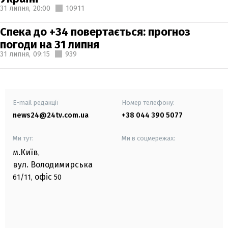
31 липня,
20:00
10911
Спека до +34 повертається: прогноз
погоди на 31 липня
31 липня,
09:15
939
E-mail редакції
Номер телефону:
news24@24tv.com.ua
+38 044 390 5077
Ми тут:
Ми в соцмережах:
м.Київ
,
вул. Володимирська
офіс
61/11,
50