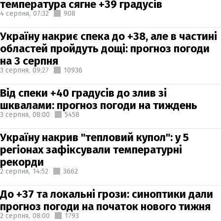
температура сягне +39 градусів
4 серпня,
07:32
908
Україну накриє спека до +38, але в частині
областей пройдуть дощі: прогноз погоди
на 3 серпня
3 серпня,
09:27
10936
Від спеки +40 градусів до злив зі
шквалами: прогноз погоди на тиждень
3 серпня,
08:00
5458
Україну накрив "тепловий купол": у 5
регіонах зафіксували температурні
рекорди
2 серпня,
14:52
3662
До +37 та локальні грози: синоптики дали
прогноз погоди на початок нового тижня
2 серпня,
08:00
1793