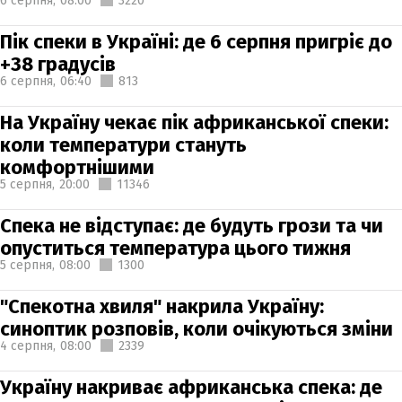
6 серпня,
08:00
3220
Пік спеки в Україні: де 6 серпня пригріє до
+38 градусів
6 серпня,
06:40
813
На Україну чекає пік африканської спеки:
коли температури стануть
комфортнішими
5 серпня,
20:00
11346
Спека не відступає: де будуть грози та чи
опуститься температура цього тижня
5 серпня,
08:00
1300
"Спекотна хвиля" накрила Україну:
синоптик розповів, коли очікуються зміни
4 серпня,
08:00
2339
Україну накриває африканська спека: де