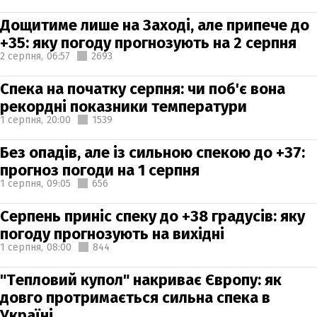
Дощитиме лише на Заході, але припече до
+35: яку погоду прогнозують на 2 серпня
2 серпня,
06:57
2693
Спека на початку серпня: чи поб'є вона
рекордні показники температури
1 серпня,
20:00
1539
Без опадів, але із сильною спекою до +37:
прогноз погоди на 1 серпня
1 серпня,
09:05
656
Серпень приніс спеку до +38 градусів: яку
погоду прогнозують на вихідні
1 серпня,
08:00
844
"Тепловий купол" накриває Європу: як
довго протримається сильна спека в
Україні