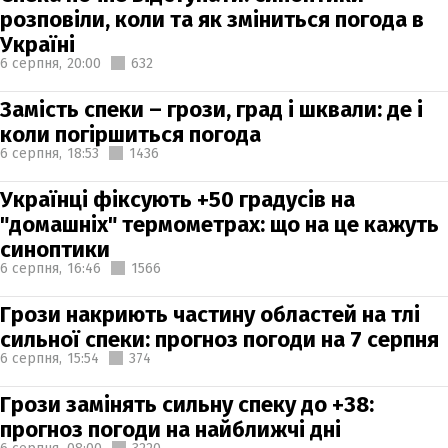
розповіли, коли та як зміниться погода в
Україні
6 серпня,
20:00
632
Замість спеки – грози, град і шквали: де і
коли погіршиться погода
6 серпня,
18:53
1436
Українці фіксують +50 градусів на
"домашніх" термометрах: що на це кажуть
синоптики
6 серпня,
16:46
1566
Грози накриють частину областей на тлі
сильної спеки: прогноз погоди на 7 серпня
6 серпня,
15:54
374
Грози замінять сильну спеку до +38:
прогноз погоди на найближчі дні