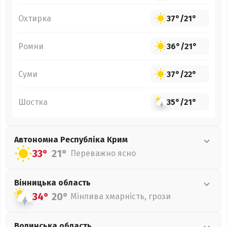
Охтирка
37°
/
21°
Ромни
36°
/
21°
Суми
37°
/
22°
Шостка
35°
/
21°
Автономна Республіка Крим
33°
21°
Переважно ясно
Вінницька
область
34°
20°
Мінлива хмарність, грози
Волинська
область