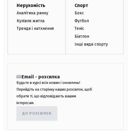
Нерухомість
Спорт
Аналітика ринку
Бокс
Купівля житла
Футбол
Тренди і натхнення
Теніс
Біатлон
Інші види спорту
Email - розсилка
Будьте в курсі всіх новин і оновлень!
Перейдіть на сторінку наших розсилок, щоб
обрати ті, що відповідають вашим
інтересам.
ДО РОЗСИЛОК