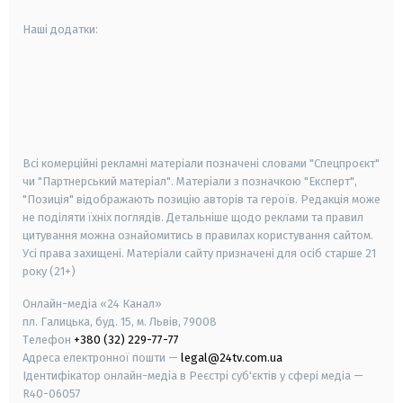
Наші додатки:
android
apple
smart tv
samsung smart tv
Всі комерційні рекламні матеріали позначені словами "Спецпроєкт"
чи "Партнерський матеріал". Матеріали з позначкою "Експерт",
"Позиція" відображають позицію авторів та героїв. Редакція може
не поділяти їхніх поглядів. Детальніше щодо реклами та правил
цитування можна ознайомитись в правилах користування сайтом.
Усі права захищені.
Матеріали сайту призначені для осіб старше
21
року (21+)
Онлайн-медіа «24 Канал»
пл. Галицька, буд. 15, м. Львів, 79008
Телефон
+380 (32) 229-77-77
Адреса електронної пошти —
legal@24tv.com.ua
Ідентифікатор онлайн-медіа в Реєстрі суб'єктів у сфері медіа —
R40-06057