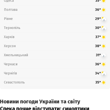
Одеса
35°
Полтава
36°
Рівне
29°
Тернопіль
30°
Харків
37°
Херсон
38°
Хмельницький
31°
Черкаси
36°
Чернігів
34°
Севастополь
35°
Новини погоди України та світу
Спека почне відступати: синоптики