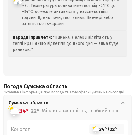
м/с. Температура коливатиметься від +21°C до
+34°C, обмежте активність у найспекотніші
години. Вдень почнуться зливи. Ввечері небо
затягнеться хмарами.
Народні прикмети:
"Пимена. Лелеки відлітають у
теплі краї. Якщо відлетіли до цього дня — зима буде
ранньою."
Погода Сумська
область
Актуальна інформація про погоду та атмосферні умови на сьогодні
Сумська
область
34°
22°
Мінлива хмарність, слабкий дощ
Конотоп
34°
/
22°