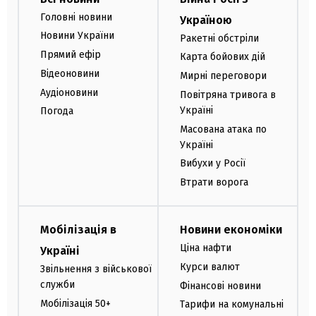
Головні новини
Україною
Новини України
Ракетні обстріли
Прямий ефір
Карта бойових дій
Відеоновини
Мирні переговори
Аудіоновини
Повітряна тривога в
Україні
Погода
Масована атака по
Україні
Вибухи у Росії
Втрати ворога
Мобілізація в
Новини економіки
Ціна нафти
Україні
Курси валют
Звільнення з військової
служби
Фінансові новини
Мобілізація 50+
Тарифи на комунальні