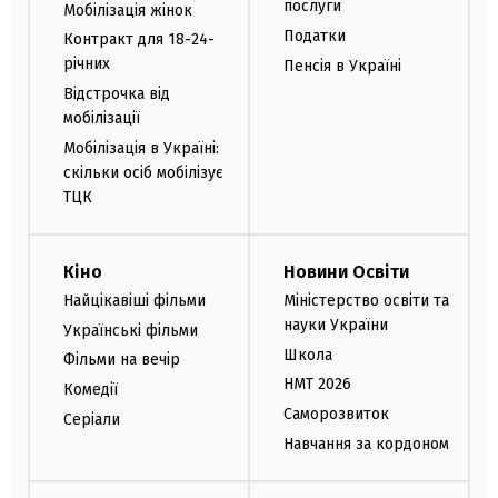
послуги
Мобілізація жінок
Податки
Контракт для 18-24-
річних
Пенсія в Україні
Відстрочка від
мобілізації
Мобілізація в Україні:
скільки осіб мобілізує
ТЦК
Кіно
Новини Освіти
Найцікавіші фільми
Міністерство освіти та
науки України
Українські фільми
Школа
Фільми на вечір
НМТ 2026
Комедії
Саморозвиток
Серіали
Навчання за кордоном