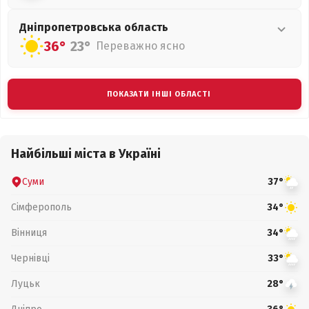
Дніпропетровська
область
36°
23°
Переважно ясно
ПОКАЗАТИ ІНШІ ОБЛАСТІ
Найбільші міста в Україні
Суми
37°
Сімферополь
34°
Вінниця
34°
Чернівці
33°
Луцьк
28°