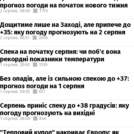
прогноз погоди на початок нового тижня
2 серпня,
08:00
1793
Дощитиме лише на Заході, але припече до
+35: яку погоду прогнозують на 2 серпня
2 серпня,
06:57
2696
Спека на початку серпня: чи поб'є вона
рекордні показники температури
1 серпня,
20:00
1539
Без опадів, але із сильною спекою до +37:
прогноз погоди на 1 серпня
1 серпня,
09:05
657
Серпень приніс спеку до +38 градусів: яку
погоду прогнозують на вихідні
1 серпня,
08:00
846
"Тепловий купол" накриває Європу: як