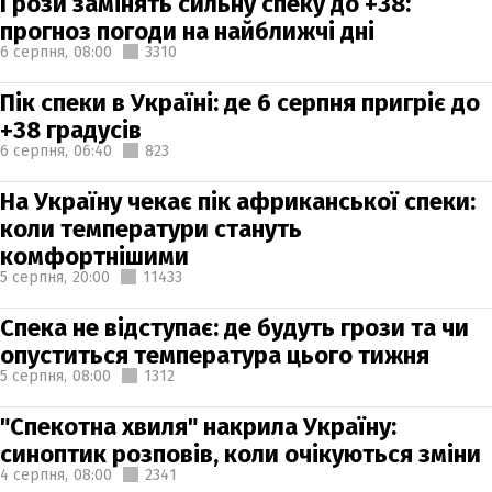
Грози замінять сильну спеку до +38:
прогноз погоди на найближчі дні
6 серпня,
08:00
3310
Пік спеки в Україні: де 6 серпня пригріє до
+38 градусів
6 серпня,
06:40
823
На Україну чекає пік африканської спеки:
коли температури стануть
комфортнішими
5 серпня,
20:00
11433
Спека не відступає: де будуть грози та чи
опуститься температура цього тижня
5 серпня,
08:00
1312
"Спекотна хвиля" накрила Україну:
синоптик розповів, коли очікуються зміни
4 серпня,
08:00
2341