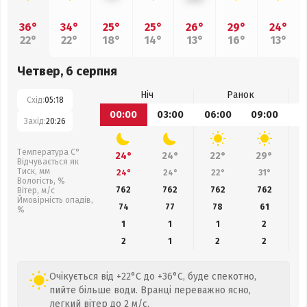
36°
34°
25°
25°
26°
29°
24°
22°
22°
18°
14°
13°
16°
13°
Четвер, 6 серпня
Ніч
Ранок
Схід:
05:18
00:00
03:00
06:00
09:00
1
Захід:
20:26
Температура С°
24°
24°
22°
29°
Відчувається як
Тиск, мм
24°
24°
22°
31°
Вологість, %
762
762
762
762
Вітер, м/с
Ймовірність опадів,
74
77
78
61
%
1
1
1
2
2
1
2
2
Очікується від +22°C до +36°C, буде спекотно,
пийте більше води. Вранці переважно ясно,
легкий вітер до 2 м/с.