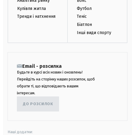
Аналітика ринку
Бокс
Купівля житла
Футбол
Тренди і натхнення
Теніс
Біатлон
Інші види спорту
Email - розсилка
Будьте в курсі всіх новин і оновлень!
Перейдіть на сторінку наших розсилок, щоб
обрати ті, що відповідають вашим
інтересам.
ДО РОЗСИЛОК
Наші додатки: