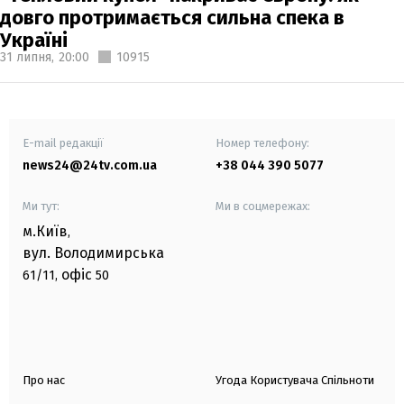
довго протримається сильна спека в
Україні
31 липня,
20:00
10915
E-mail редакції
Номер телефону:
news24@24tv.com.ua
+38 044 390 5077
Ми тут:
Ми в соцмережах:
м.Київ
,
вул. Володимирська
офіс
61/11,
50
Про нас
Угода Користувача Спільноти