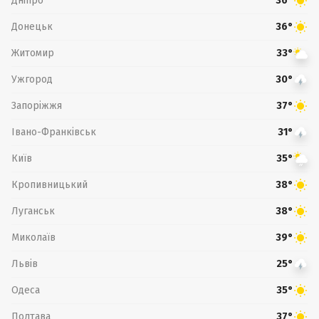
Дніпро
36°
Донецьк
36°
Житомир
33°
Ужгород
30°
Запоріжжя
37°
Івано-Франківськ
31°
Київ
35°
Кропивницький
38°
Луганськ
38°
Миколаїв
39°
Львів
25°
Одеса
35°
Полтава
37°