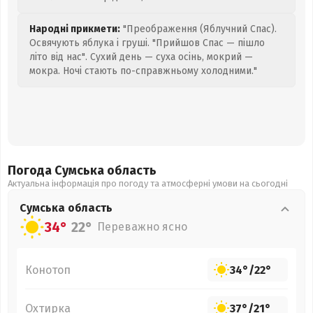
Народні прикмети:
"Преображення (Яблучний Спас).
Освячують яблука і груші. "Прийшов Спас — пішло
літо від нас". Сухий день — суха осінь, мокрий —
мокра. Ночі стають по-справжньому холодними."
Погода Сумська
область
Актуальна інформація про погоду та атмосферні умови на сьогодні
Сумська
область
34°
22°
Переважно ясно
Конотоп
34°
/
22°
Охтирка
37°
/
21°