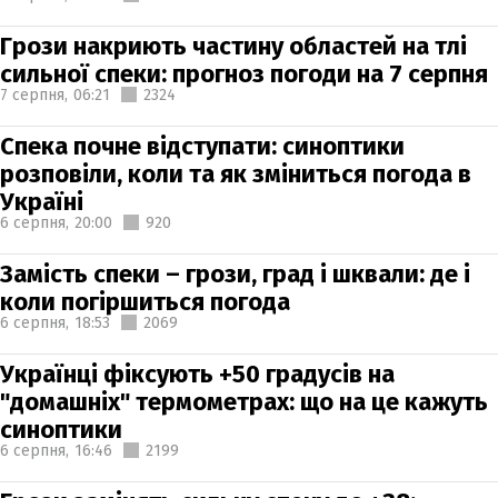
Грози накриють частину областей на тлі
сильної спеки: прогноз погоди на 7 серпня
7 серпня,
06:21
2324
Спека почне відступати: синоптики
розповіли, коли та як зміниться погода в
Україні
6 серпня,
20:00
920
Замість спеки – грози, град і шквали: де і
коли погіршиться погода
6 серпня,
18:53
2069
Українці фіксують +50 градусів на
"домашніх" термометрах: що на це кажуть
синоптики
6 серпня,
16:46
2199