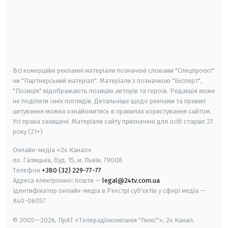
android
apple
smart tv
samsung smart tv
Всі комерційні рекламні матеріали позначені словами "Спецпроєкт"
чи "Партнерський матеріал". Матеріали з позначкою "Експерт",
"Позиція" відображають позицію авторів та героїв. Редакція може
не поділяти їхніх поглядів. Детальніше щодо реклами та правил
цитування можна ознайомитись в правилах користування сайтом.
Усі права захищені.
Матеріали сайту призначені для осіб старше
21
року (21+)
Онлайн-медіа «24 Канал»
пл. Галицька, буд. 15, м. Львів, 79008
Телефон
+380 (32) 229-77-77
Адреса електронної пошти —
legal@24tv.com.ua
Ідентифікатор онлайн-медіа в Реєстрі суб'єктів у сфері медіа —
R40-06057
© 2005—2026,
ПрАТ «Телерадіокомпанія "Люкс"», 24 Канал.