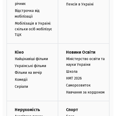
річних
Пенсія в Україні
Відстрочка від
мобілізації
Мобілізація в Україні:
скільки осіб мобілізує
ТЦК
Кіно
Новини Освіти
Найцікавіші фільми
Міністерство освіти та
науки України
Українські фільми
Школа
Фільми на вечір
НМТ 2026
Комедії
Саморозвиток
Серіали
Навчання за кордоном
Нерухомість
Спорт