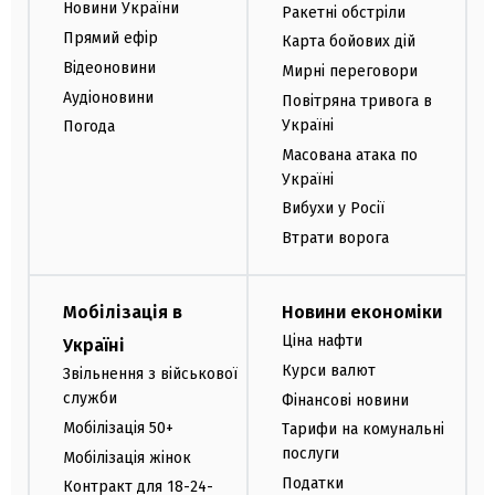
Новини України
Ракетні обстріли
Прямий ефір
Карта бойових дій
Відеоновини
Мирні переговори
Аудіоновини
Повітряна тривога в
Україні
Погода
Масована атака по
Україні
Вибухи у Росії
Втрати ворога
Мобілізація в
Новини економіки
Ціна нафти
Україні
Курси валют
Звільнення з військової
служби
Фінансові новини
Мобілізація 50+
Тарифи на комунальні
послуги
Мобілізація жінок
Податки
Контракт для 18-24-