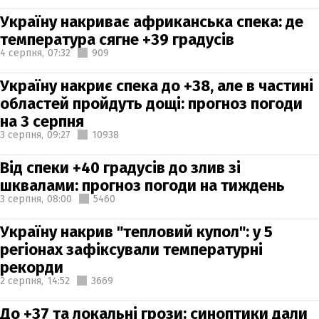
Україну накриває африканська спека: де
температура сягне +39 градусів
4 серпня,
07:32
909
Україну накриє спека до +38, але в частині
областей пройдуть дощі: прогноз погоди
на 3 серпня
3 серпня,
09:27
10938
Від спеки +40 градусів до злив зі
шквалами: прогноз погоди на тиждень
3 серпня,
08:00
5460
Україну накрив "тепловий купол": у 5
регіонах зафіксували температурні
рекорди
2 серпня,
14:52
3669
До +37 та локальні грози: синоптики дали