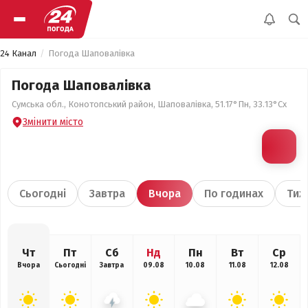
24 Канал
Погода Шаповалівка
Погода Шаповалівка
Сумська обл., Конотопський район, Шаповалівка, 51.17°Пн, 33.13°Сх
Змінити місто
Сьогодні
Завтра
Вчора
По годинах
Тиж
Чт
Пт
Сб
Нд
Пн
Вт
Ср
Вчора
Сьогодні
Завтра
09.08
10.08
11.08
12.08