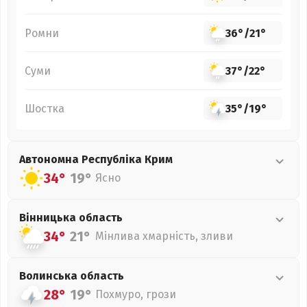
Ромни
36°
/
21°
Суми
37°
/
22°
Шостка
35°
/
19°
Автономна Республіка Крим
34°
19°
Ясно
Вінницька
область
34°
21°
Мінлива хмарність, зливи
Волинська
область
28°
19°
Похмуро, грози