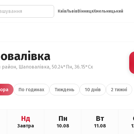
Київ
Львів
Вінниця
Хмельницький
овалівка
 район, Шаповалівка, 50.24°Пн, 36.15°Сх
ора
По годинах
Тиждень
10 днів
2 тижні
Нд
Пн
Вт
Завтра
10.08
11.08
1