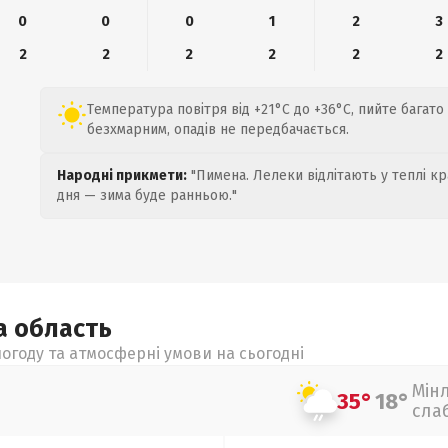
0
0
0
1
2
3
2
2
2
2
2
2
Температура повітря від +21°C до +36°C, пийте багато
безхмарним, опадів не передбачається.
Народні прикмети:
"Пимена. Лелеки відлітають у теплі кр
дня — зима буде ранньою."
ка
область
огоду та атмосферні умови на сьогодні
Мін
35°
18°
сла