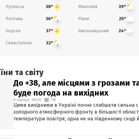
Луганськ
Миколаїв
38°
39°
Полтава
Рівне
36°
25°
Херсон
Хмельницький
37°
24°
Севастополь
32°
ни та світу
До +38, але місцями з грозами 
буде погода на вихідних
8 серпня,
08:00
718
Цими вихідними в Україні почне слабшати сильна 
холодного атмосферного фронту в більшості област
температури повітря, одна не на південному сході й