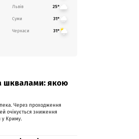
Львів
25°
Суми
31°
Черкаси
31°
та шквалами: якою
спека. Через проходження
ей очікується зниження
 у Криму.