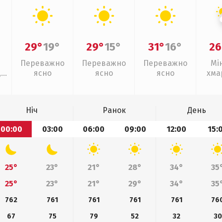
29°
19°
29°
15°
31°
16°
26
Переважно
Переважно
Переважно
Мі
,
ясно
ясно
ясно
хма
з
Ніч
Ранок
День
00:00
03:00
06:00
09:00
12:00
15:
25°
23°
21°
28°
34°
35
25°
23°
21°
29°
34°
35
762
761
761
761
761
76
67
75
79
52
32
30