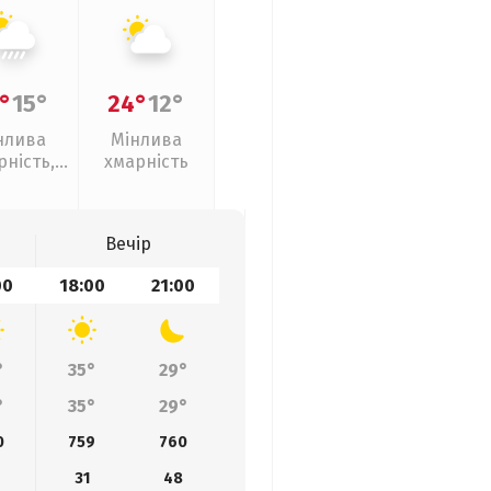
°
15°
24°
12°
нлива
Мінлива
рність,
хмарність
ливи
Вечір
00
18:00
21:00
°
35°
29°
°
35°
29°
0
759
760
31
48