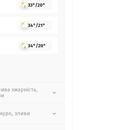
33°
/
20°
34°
/
21°
34°
/
20°
лива хмарність,
зи
муро, зливи