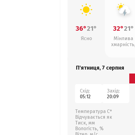
36°
21°
32°
21°
Ясно
Мінлива
хмарність
грози
П'ятниця, 7 серпня
Схід:
Захід:
05:12
20:09
Температура С°
Відчувається як
Тиск, мм
Вологість, %
Вітер, м/с