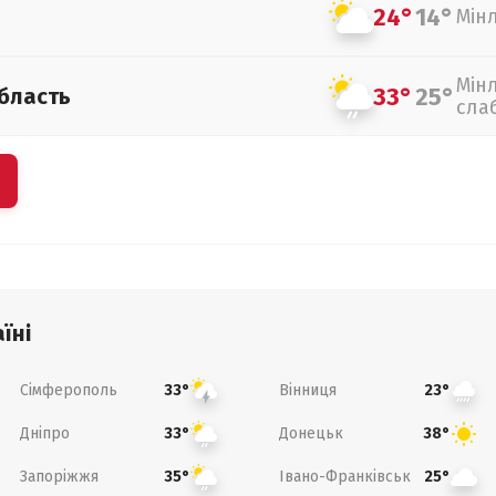
24°
14°
Мін
Мін
33°
25°
бласть
сла
їні
Сімферополь
Вінниця
33°
23°
Дніпро
Донецьк
33°
38°
Запоріжжя
Івано-Франківськ
35°
25°