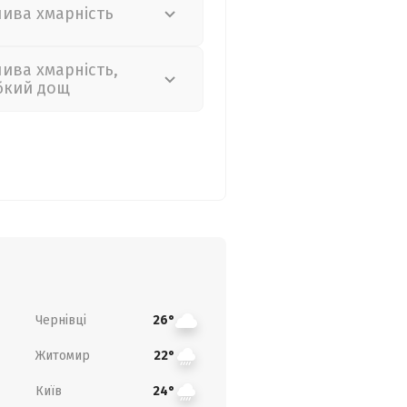
лива хмарність
лива хмарність,
бкий дощ
Чернівці
26°
Житомир
22°
Київ
24°