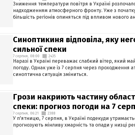
Зниження температури повітря в Україні розпочалос
надходженням атмосферного фронту. Уже з початку
більшість регіонів опиняться під впливом нового а
Синоптикиня відповіла, яку нег
сильної спеки
7 серпня,
08:00
2435
Наразі в Україні переважає слабкий вітер, який м
погоду. Однак уже із 7 серпня через проходження 
синоптична ситуація зміниться.
Грози накриють частину областе
спеки: прогноз погоди на 7 сер
7 серпня,
06:21
2388
У п'ятницю, 7 серпня, в Україні подекуди утримаєт
прогнозують мінливу хмарність та опади у низці рег