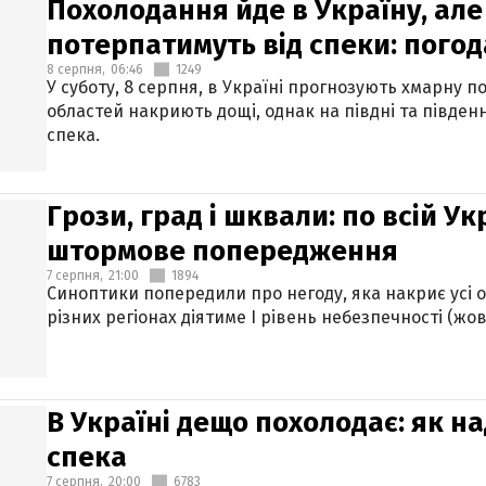
Похолодання йде в Україну, але
потерпатимуть від спеки: погод
8 серпня,
06:46
1249
У суботу, 8 серпня, в Україні прогнозують хмарну п
областей накриють дощі, однак на півдні та півден
спека.
Грози, град і шквали: по всій У
штормове попередження
7 серпня,
21:00
1894
Синоптики попередили про негоду, яка накриє усі об
різних регіонах діятиме І рівень небезпечності (жов
В Україні дещо похолодає: як н
спека
7 серпня,
20:00
6783