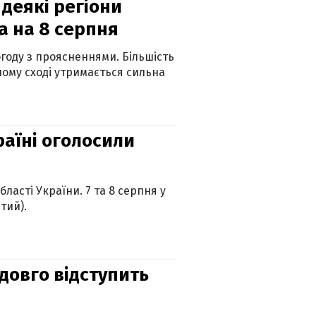
 деякі регіони
а на 8 серпня
огоду з проясненнями. Більшість
ному сході утримається сильна
країні оголосили
ласті України. 7 та 8 серпня у
тий).
адовго відступить