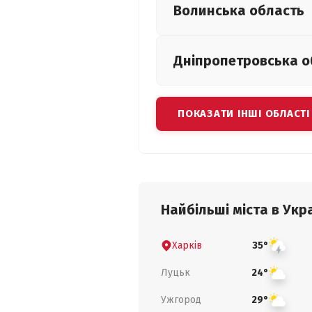
Волинська
область
Дніпропетровська
о
ПОКАЗАТИ ІНШІ ОБЛАСТІ
Найбільші міста в Укра
Харків
35°
Луцьк
24°
Ужгород
29°