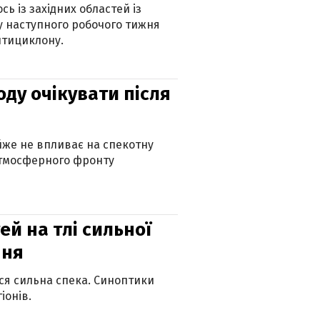
ь із західних областей із
 наступного робочого тижня
нтициклону.
оду очікувати після
айже не впливає на спекотну
атмосферного фронту
й на тлі сильної
пня
ься сильна спека. Синоптики
іонів.