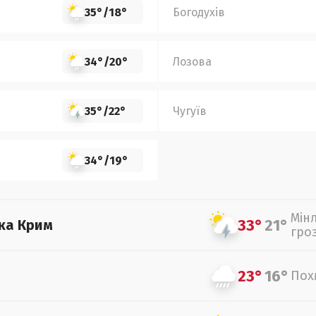
35°
/
18°
Богодухів
34°
/
20°
Лозова
35°
/
22°
Чугуїв
34°
/
19°
Мін
33°
21°
ка Крим
гро
23°
16°
Пох