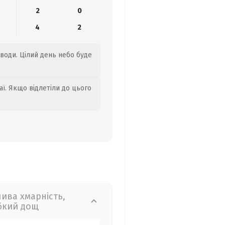
2
0
4
2
 води. Цілий день небо буде
аї. Якщо відлетіли до цього
лива хмарність,
бкий дощ