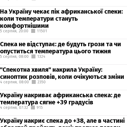
На Україну чекає пік африканської спеки:
коли температури стануть
комфортнішими
5 серпня,
20:00
11501
Спека не відступає: де будуть грози та чи
опуститься температура цього тижня
5 серпня,
08:00
1324
"Спекотна хвиля" накрила Україну:
синоптик розповів, коли очікуються зміни
4 серпня,
08:00
2350
Україну накриває африканська спека: де
температура сягне +39 градусів
4 серпня,
07:32
915
Україну накриє спека до +38, але в частині