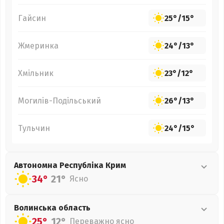
Гайсин
25°
/
15°
Жмеринка
24°
/
13°
Хмільник
23°
/
12°
Могилів-Подільський
26°
/
13°
Тульчин
24°
/
15°
Автономна Республіка Крим
34°
21°
Ясно
Волинська
область
25°
12°
Переважно ясно