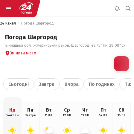
24 Канал
Погода Шаргород
Погода Шаргород
Вінницька обл., Жмеринський район, Шаргород, 48.75°Пн, 28.08°Сх
Змінити місто
Сьогодні
Завтра
Вчора
По годинах
Тиж
Нд
Пн
Вт
Ср
Чт
Пт
Сб
Сьогодні
Завтра
11.08
12.08
13.08
14.08
15.08