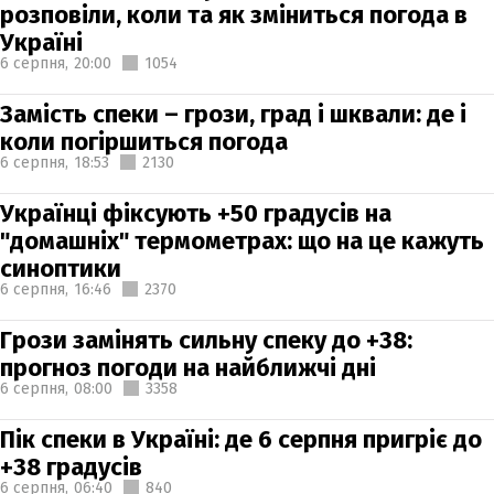
розповіли, коли та як зміниться погода в
Україні
6 серпня,
20:00
1054
Замість спеки – грози, град і шквали: де і
коли погіршиться погода
6 серпня,
18:53
2130
Українці фіксують +50 градусів на
"домашніх" термометрах: що на це кажуть
синоптики
6 серпня,
16:46
2370
Грози замінять сильну спеку до +38:
прогноз погоди на найближчі дні
6 серпня,
08:00
3358
Пік спеки в Україні: де 6 серпня пригріє до
+38 градусів
6 серпня,
06:40
840