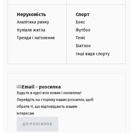
Нерухомість
Спорт
Аналітика ринку
Бокс
Купівля житла
Футбол
Тренди і натхнення
Теніс
Біатлон
Інші види спорту
Email - розсилка
Будьте в курсі всіх новин і оновлень!
Перейдіть на сторінку наших розсилок, щоб
обрати ті, що відповідають вашим
інтересам.
ДО РОЗСИЛОК