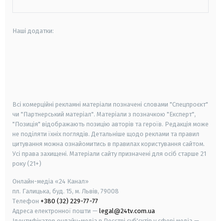
Наші додатки:
android
apple
smart tv
samsung smart tv
Всі комерційні рекламні матеріали позначені словами "Спецпроєкт"
чи "Партнерський матеріал". Матеріали з позначкою "Експерт",
"Позиція" відображають позицію авторів та героїв. Редакція може
не поділяти їхніх поглядів. Детальніше щодо реклами та правил
цитування можна ознайомитись в правилах користування сайтом.
Усі права захищені.
Матеріали сайту призначені для осіб старше
21
року (21+)
Онлайн-медіа «24 Канал»
пл. Галицька, буд. 15, м. Львів, 79008
Телефон
+380 (32) 229-77-77
Адреса електронної пошти —
legal@24tv.com.ua
Ідентифікатор онлайн-медіа в Реєстрі суб'єктів у сфері медіа —