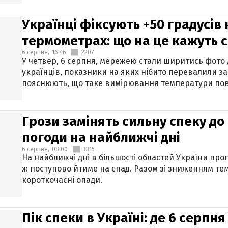
Українці фіксують +50 градусів
термометрах: що на це кажуть 
6 серпня,
16:46
2207
У четвер, 6 серпня, мережею стали ширитись фото
українців, показники на яких нібито перевалили за
пояснюють, що таке вимірювання температури пов
Грози замінять сильну спеку до 
погоди на найближчі дні
6 серпня,
08:00
3315
На найближчі дні в більшості областей України про
ж поступово йтиме на спад. Разом зі зниженням те
короткочасні опади.
Пік спеки в Україні: де 6 серпня