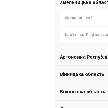
Хмельницька
облас
Хмельницький
Кам’янець-Подільськи
Автономна Республі
Вінницька
область
Волинська
область