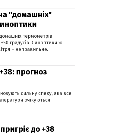
 на "домашніх"
синоптики
 домашніх термометрів
 +50 градусів. Синоптики ж
ітря – неправильне.
+38: прогноз
гнозують сильну спеку, яка все
мператури очікуються
 пригріє до +38