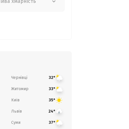
лива хмарність
Чернівці
32°
Житомир
33°
Київ
35°
Львів
24°
Суми
37°