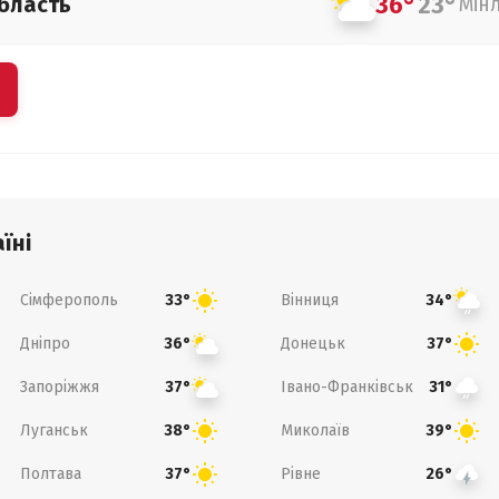
36°
23°
бласть
Мін
їні
Сімферополь
Вінниця
33°
34°
Дніпро
Донецьк
36°
37°
Запоріжжя
Івано-Франківськ
37°
31°
Луганськ
Миколаїв
38°
39°
Полтава
Рівне
37°
26°