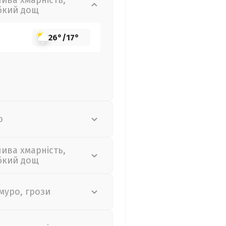
лива хмарність,
бкий дощ
26°
/
17°
о
лива хмарність,
бкий дощ
муро, грози