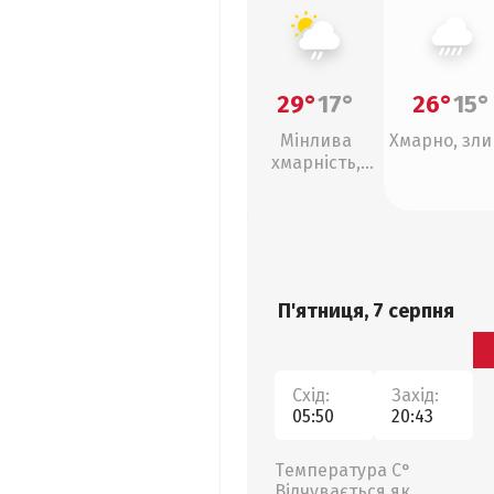
29°
17°
26°
15°
Мінлива
Хмарно, зл
хмарність,
слабкий дощ
П'ятниця, 7 серпня
Схід:
Захід:
05:50
20:43
Температура С°
Відчувається як