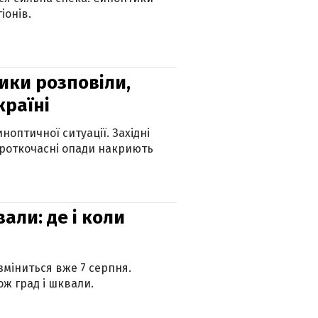
іонів.
ики розповіли,
країні
оптичної ситуації. Західні
ороткочасні опади накриють
вали: де і коли
 зміниться вже 7 серпня.
ж град і шквали.