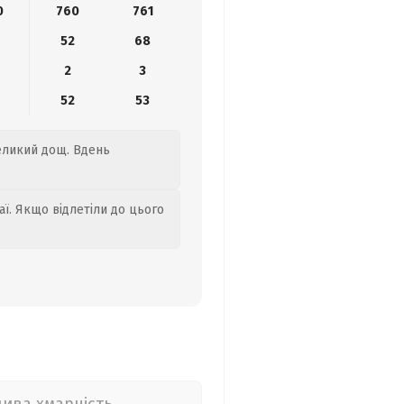
0
760
761
52
68
2
3
52
53
великий дощ. Вдень
аї. Якщо відлетіли до цього