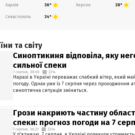
Харків
Херсон
36°
38°
Севастополь
34°
ни та світу
Синоптикиня відповіла, яку нег
сильної спеки
7 серпня,
08:00
2314
Наразі в Україні переважає слабкий вітер, який м
погоду. Однак уже із 7 серпня через проходження 
синоптична ситуація зміниться.
Грози накриють частину областе
спеки: прогноз погоди на 7 сер
7 серпня,
06:21
2334
У п'ятницю, 7 серпня, в Україні подекуди утримаєт