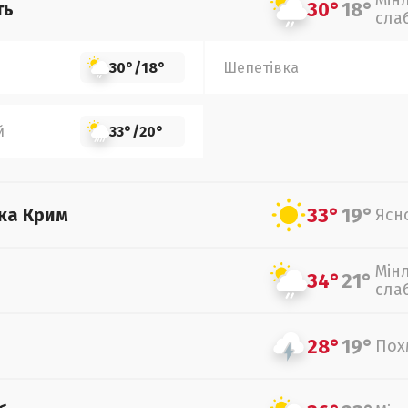
Мін
30°
18°
ть
сла
30°
/
18°
Шепетівка
й
33°
/
20°
33°
19°
ка Крим
Ясн
Мін
34°
21°
сла
28°
19°
Пох