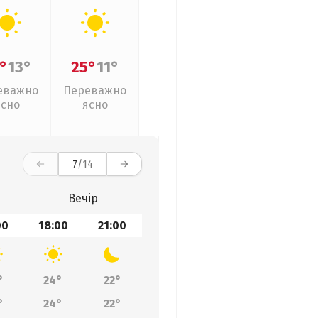
°
13°
25°
11°
еважно
Переважно
ясно
ясно
7
/14
Вечір
00
18:00
21:00
°
24°
22°
°
24°
22°