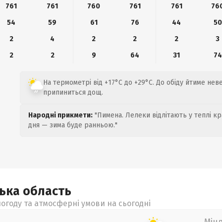
761
761
760
761
761
76
54
59
61
76
44
50
2
4
2
2
2
3
2
2
9
64
31
74
На термометрі від +17°C до +29°C. До обіду йтиме не
припиниться дощ.
Народні прикмети:
"Пимена. Лелеки відлітають у теплі кр
дня — зима буде ранньою."
цька
область
огоду та атмосферні умови на сьогодні