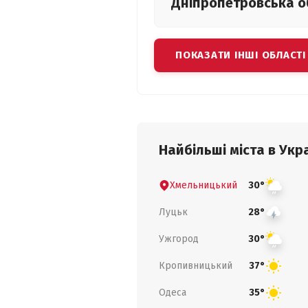
Дніпропетровська
о
ПОКАЗАТИ ІНШІ ОБЛАСТІ
Найбільші міста в Укра
Хмельницький
30°
Луцьк
28°
Ужгород
30°
Кропивницький
37°
Одеса
35°