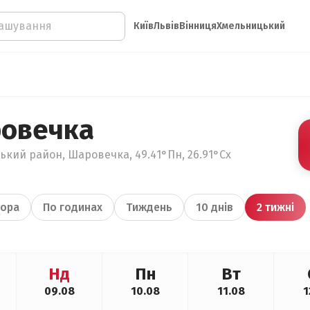
Київ
Львів
Вінниця
Хмельницький
ровечка
ький район, Шаровечка, 49.41°Пн, 26.91°Сх
ора
По годинах
Тиждень
10 днів
2 тижні
Нд
Пн
Вт
09.08
10.08
11.08
1