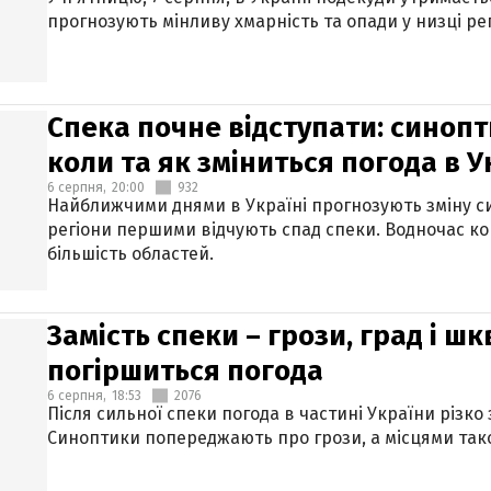
прогнозують мінливу хмарність та опади у низці рег
Спека почне відступати: синопт
коли та як зміниться погода в У
6 серпня,
20:00
932
Найближчими днями в Україні прогнозують зміну син
регіони першими відчують спад спеки. Водночас к
більшість областей.
Замість спеки – грози, град і шк
погіршиться погода
6 серпня,
18:53
2076
Після сильної спеки погода в частині України різко
Синоптики попереджають про грози, а місцями тако