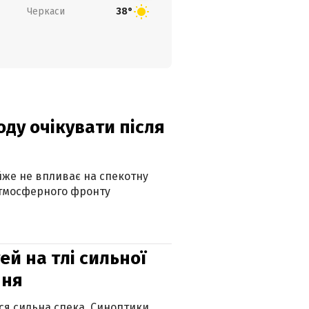
Черкаси
38°
оду очікувати після
айже не впливає на спекотну
атмосферного фронту
й на тлі сильної
пня
ься сильна спека. Синоптики