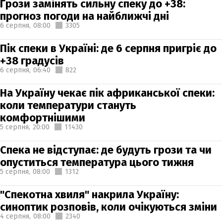
Грози замінять сильну спеку до +38:
прогноз погоди на найближчі дні
6 серпня,
08:00
3305
Пік спеки в Україні: де 6 серпня пригріє до
+38 градусів
6 серпня,
06:40
822
На Україну чекає пік африканської спеки:
коли температури стануть
комфортнішими
5 серпня,
20:00
11430
Спека не відступає: де будуть грози та чи
опуститься температура цього тижня
5 серпня,
08:00
1312
"Спекотна хвиля" накрила Україну:
синоптик розповів, коли очікуються зміни
4 серпня,
08:00
2340