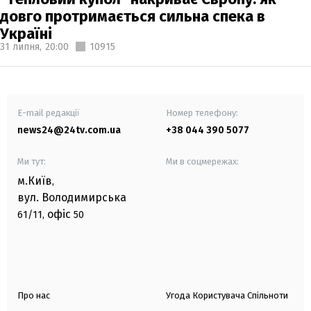
довго протримається сильна спека в
Україні
31 липня,
20:00
10915
E-mail редакції
Номер телефону:
news24@24tv.com.ua
+38 044 390 5077
Ми тут:
Ми в соцмережах:
м.Київ
,
вул. Володимирська
офіс
61/11,
50
Про нас
Угода Користувача Спільноти