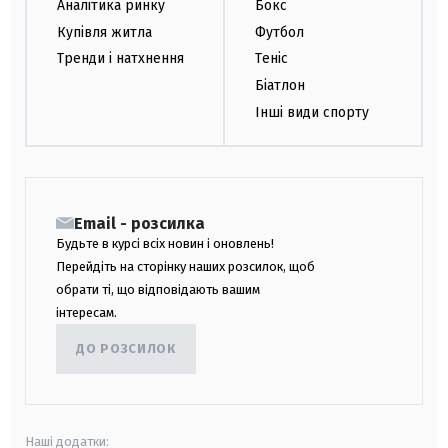
Аналітика ринку
Бокс
Купівля житла
Футбол
Тренди і натхнення
Теніс
Біатлон
Інші види спорту
Email - розсилка
Будьте в курсі всіх новин і оновлень!
Перейдіть на сторінку наших розсилок, щоб
обрати ті, що відповідають вашим
інтересам.
ДО РОЗСИЛОК
Наші додатки: