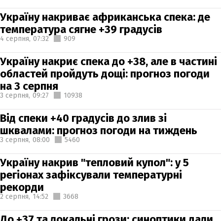
Україну накриває африканська спека: де
температура сягне +39 градусів
4 серпня,
07:32
909
Україну накриє спека до +38, але в частині
областей пройдуть дощі: прогноз погоди
на 3 серпня
3 серпня,
09:27
10938
Від спеки +40 градусів до злив зі
шквалами: прогноз погоди на тиждень
3 серпня,
08:00
5460
Україну накрив "тепловий купол": у 5
регіонах зафіксували температурні
рекорди
2 серпня,
14:52
3668
До +37 та локальні грози: синоптики дали