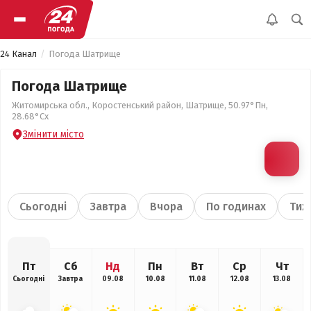
24 Канал
Погода Шатрище
Погода Шатрище
Житомирська обл., Коростенський район, Шатрище, 50.97°Пн,
28.68°Сх
Змінити місто
Сьогодні
Завтра
Вчора
По годинах
Тиж
Пт
Сб
Нд
Пн
Вт
Ср
Чт
Сьогодні
Завтра
09.08
10.08
11.08
12.08
13.08