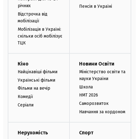
річних
Пенсія в Україні
Відстрочка від
мобілізації
Мобілізація в Україні:
скільки осіб мобілізує
ТЦК
Кіно
Новини Освіти
Найцікавіші фільми
Міністерство освіти та
науки України
Українські фільми
Школа
Фільми на вечір
НМТ 2026
Комедії
Саморозвиток
Серіали
Навчання за кордоном
Нерухомість
Спорт