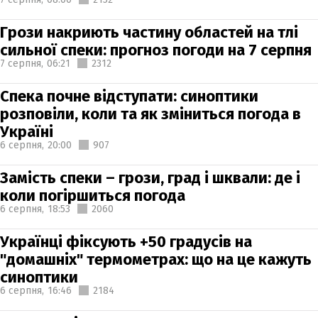
Грози накриють частину областей на тлі
сильної спеки: прогноз погоди на 7 серпня
7 серпня,
06:21
2312
Спека почне відступати: синоптики
розповіли, коли та як зміниться погода в
Україні
6 серпня,
20:00
907
Замість спеки – грози, град і шквали: де і
коли погіршиться погода
6 серпня,
18:53
2060
Українці фіксують +50 градусів на
"домашніх" термометрах: що на це кажуть
синоптики
6 серпня,
16:46
2184