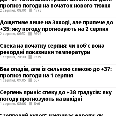
прогноз погоди на початок нового тижня
2 серпня,
08:00
1793
Дощитиме лише на Заході, але припече до
+35: яку погоду прогнозують на 2 серпня
2 серпня,
06:57
2696
Спека на початку серпня: чи поб'є вона
рекордні показники температури
1 серпня,
20:00
1539
Без опадів, але із сильною спекою до +37:
прогноз погоди на 1 серпня
1 серпня,
09:05
657
Серпень приніс спеку до +38 градусів: яку
погоду прогнозують на вихідні
1 серпня,
08:00
846
"Тепловий купол" накриває Європу: як