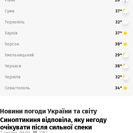
Рівне
26°
Суми
37°
Тернопіль
32°
Харків
37°
Херсон
38°
Хмельницький
29°
Черкаси
38°
Чернігів
32°
Севастополь
34°
Новини погоди України та світу
Синоптикиня відповіла, яку негоду
очікувати після сильної спеки
7 серпня,
08:00
2152