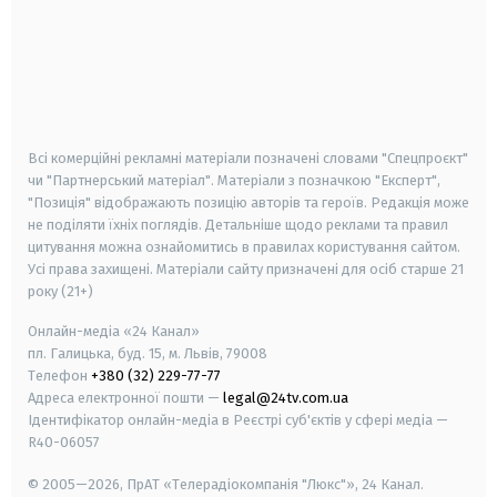
android
apple
smart tv
samsung smart tv
Всі комерційні рекламні матеріали позначені словами "Спецпроєкт"
чи "Партнерський матеріал". Матеріали з позначкою "Експерт",
"Позиція" відображають позицію авторів та героїв. Редакція може
не поділяти їхніх поглядів. Детальніше щодо реклами та правил
цитування можна ознайомитись в правилах користування сайтом.
Усі права захищені.
Матеріали сайту призначені для осіб старше
21
року (21+)
Онлайн-медіа «24 Канал»
пл. Галицька, буд. 15, м. Львів, 79008
Телефон
+380 (32) 229-77-77
Адреса електронної пошти —
legal@24tv.com.ua
Ідентифікатор онлайн-медіа в Реєстрі суб'єктів у сфері медіа —
R40-06057
© 2005—2026,
ПрАТ «Телерадіокомпанія "Люкс"», 24 Канал.