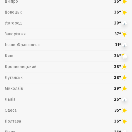
Дніпро
36°
Донецьк
36°
Ужгород
29°
Запоріжжя
37°
Івано-Франківськ
31°
Київ
34°
Кропивницький
38°
Луганськ
38°
Миколаїв
39°
Львів
26°
Одеса
35°
Полтава
36°