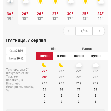
34°
26°
26°
27°
30°
25°
24°
19°
15°
12°
13°
17°
13°
11°
7
/14
П'ятниця, 7 серпня
Ніч
Ранок
Схід:
05:39
00:00
03:00
06:00
09:00
1
Захід:
20:42
Температура С°
27°
25°
22°
28°
Відчувається як
Тиск, мм
28°
25°
22°
28°
Вологість, %
760
760
759
759
Вітер, м/с
Ймовірність опадів,
55
63
71
53
%
2
2
2
2
2
2
2
6