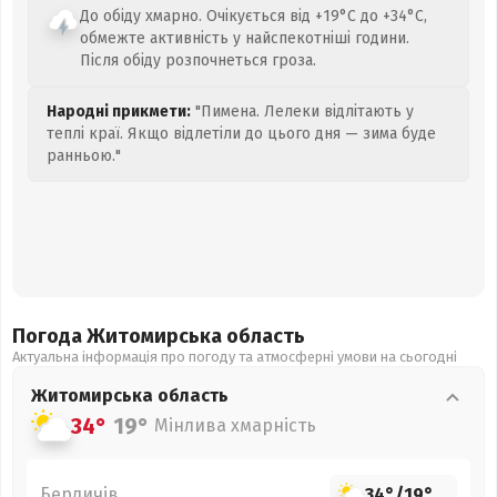
До обіду хмарно. Очікується від +19°C до +34°C,
обмежте активність у найспекотніші години.
Після обіду розпочнеться гроза.
Народні прикмети:
"Пимена. Лелеки відлітають у
теплі краї. Якщо відлетіли до цього дня — зима буде
ранньою."
Погода Житомирська
область
Актуальна інформація про погоду та атмосферні умови на сьогодні
Житомирська
область
34°
19°
Мінлива хмарність
Бердичів
34°
/
19°