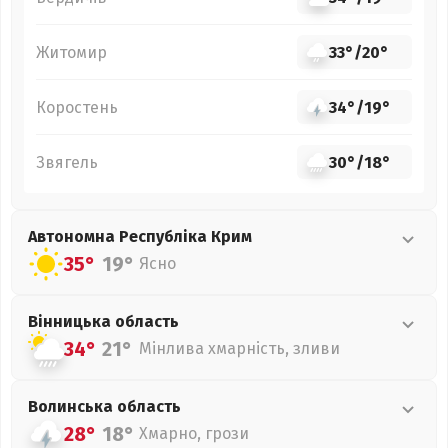
Житомир
33°
/
20°
Коростень
34°
/
19°
Звягель
30°
/
18°
Автономна Республіка Крим
35°
19°
Ясно
Вінницька
область
34°
21°
Мінлива хмарність, зливи
Волинська
область
28°
18°
Хмарно, грози