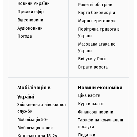
Новини України
Ракетні обстріли
Прямий ефір
Карта бойових дій
Відеоновини
Мирні переговори
Аудіоновини
Повітряна тривога в
Україні
Погода
Масована атака по
Україні
Вибухи у Росії
Втрати ворога
Мобілізація в
Новини економіки
Ціна нафти
Україні
Курси валют
Звільнення з військової
служби
Фінансові новини
Мобілізація 50+
Тарифи на комунальні
послуги
Мобілізація жінок
Податки
Контракт для 18-24-