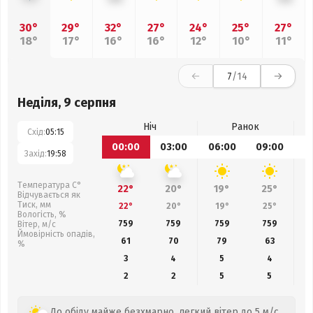
30°
29°
32°
27°
24°
25°
27°
18°
17°
16°
16°
12°
10°
11°
7
/14
Неділя, 9 серпня
Ніч
Ранок
Схід:
05:15
00:00
03:00
06:00
09:00
1
Захід:
19:58
Температура С°
22°
20°
19°
25°
Відчувається як
Тиск, мм
22°
20°
19°
25°
Вологість, %
759
759
759
759
Вітер, м/с
Ймовірність опадів,
61
70
79
63
%
3
4
5
4
2
2
5
5
До обіду майже безхмарно, легкий вітер до 5 м/с.