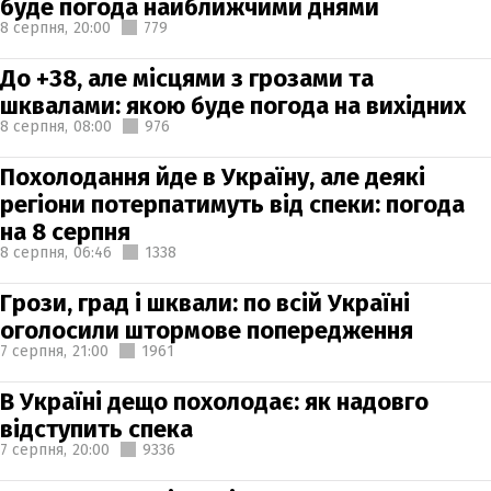
буде погода найближчими днями
8 серпня,
20:00
779
До +38, але місцями з грозами та
шквалами: якою буде погода на вихідних
8 серпня,
08:00
976
Похолодання йде в Україну, але деякі
регіони потерпатимуть від спеки: погода
на 8 серпня
8 серпня,
06:46
1338
Грози, град і шквали: по всій Україні
оголосили штормове попередження
7 серпня,
21:00
1961
В Україні дещо похолодає: як надовго
відступить спека
7 серпня,
20:00
9336