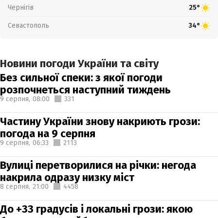
Чернігів
25°
Севастополь
34°
Новини погоди України та світу
Без сильної спеки: з якої погоди
розпочнеться наступний тиждень
9 серпня,
08:00
331
Частину України знову накриють грози:
погода на 9 серпня
9 серпня,
06:33
2113
Вулиці перетворилися на річки: негода
накрила одразу низку міст
8 серпня,
21:00
4458
До +33 градусів і локальні грози: якою