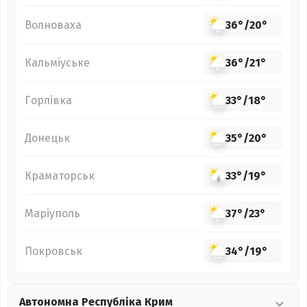
Волноваха
36°
/
20°
Кальміуське
36°
/
21°
Горлівка
33°
/
18°
Донецьк
35°
/
20°
Краматорськ
33°
/
19°
Маріуполь
37°
/
23°
Покровськ
34°
/
19°
Автономна Республіка Крим