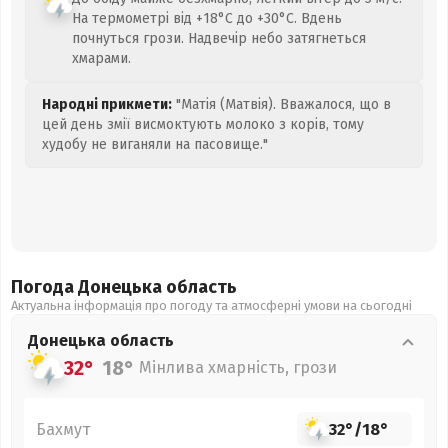
На термометрі від +18°C до +30°C. Вдень
почнуться грози. Надвечір небо затягнеться
хмарами.
Народні прикмети:
"Матія (Матвія). Вважалося, що в
цей день змії висмоктують молоко з корів, тому
худобу не виганяли на пасовище."
Погода Донецька
область
Актуальна інформація про погоду та атмосферні умови на сьогодні
Донецька
область
32°
18°
Мінлива хмарність, грози
Бахмут
32°
/
18°