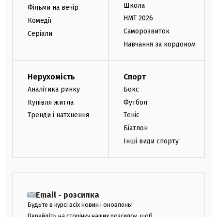
Школа
Фільми на вечір
НМТ 2026
Комедії
Саморозвиток
Серіали
Навчання за кордоном
Нерухомість
Спорт
Аналітика ринку
Бокс
Купівля житла
Футбол
Тренди і натхнення
Теніс
Біатлон
Інші види спорту
Email - розсилка
Будьте в курсі всіх новин і оновлень!
Перейдіть на сторінку наших розсилок, щоб