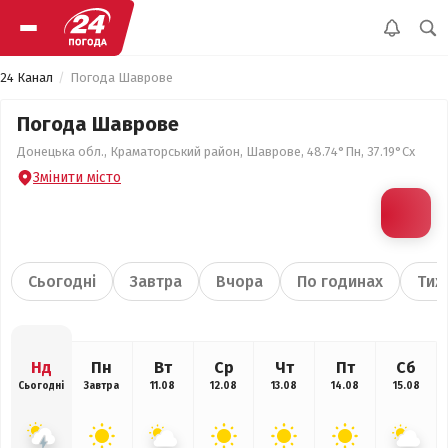
24 Канал
Погода Шаврове
Погода Шаврове
Донецька обл., Краматорський район, Шаврове, 48.74°Пн, 37.19°Сх
Змінити місто
Сьогодні
Завтра
Вчора
По годинах
Тиж
Нд
Пн
Вт
Ср
Чт
Пт
Сб
Сьогодні
Завтра
11.08
12.08
13.08
14.08
15.08