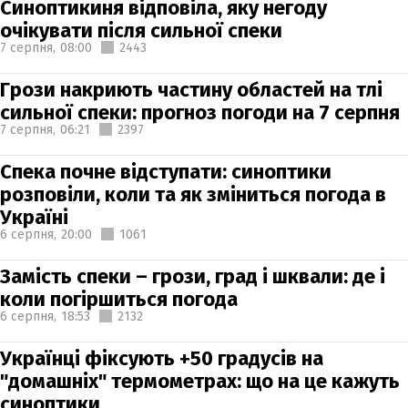
Синоптикиня відповіла, яку негоду
очікувати після сильної спеки
7 серпня,
08:00
2443
Грози накриють частину областей на тлі
сильної спеки: прогноз погоди на 7 серпня
7 серпня,
06:21
2397
Спека почне відступати: синоптики
розповіли, коли та як зміниться погода в
Україні
6 серпня,
20:00
1061
Замість спеки – грози, град і шквали: де і
коли погіршиться погода
6 серпня,
18:53
2132
Українці фіксують +50 градусів на
"домашніх" термометрах: що на це кажуть
синоптики