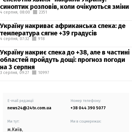
синоптик розповів, коли очікуються зміни
4 серпня,
08:00
2351
Україну накриває африканська спека: де
температура сягне +39 градусів
4 серпня,
07:32
918
Україну накриє спека до +38, але в частині
областей пройдуть дощі: прогноз погоди
на 3 серпня
3 серпня,
09:27
10997
E-mail редакції
Номер телефону:
news24@24tv.com.ua
+38 044 390 5077
Ми тут:
Ми в соцмережах:
м.Київ
,