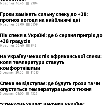
6 серпня,
16:46
2384
Грози замінять сильну спеку до +38:
прогноз погоди на найближчі дні
6 серпня,
08:00
3359
Пік спеки в Україні: де 6 серпня пригріє до
+38 градусів
6 серпня,
06:40
843
На Україну чекає пік африканської спеки:
коли температури стануть
комфортнішими
5 серпня,
20:00
11513
Спека не відступає: де будуть грози та чи
опуститься температура цього тижня
5 серпня,
08:00
1325
"Спекотна хвиля" накрила Україну: