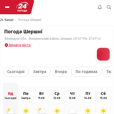
24 Канал
Погода Шершні
Погода Шершні
Вінницька обл., Жмеринський район, Шершні, 49.07°Пн, 27.61°Сх
Змінити місто
Сьогодні
Завтра
Вчора
По годинах
Тиж
Нд
Пн
Вт
Ср
Чт
Пт
Сб
Сьогодні
Завтра
11.08
12.08
13.08
14.08
15.08