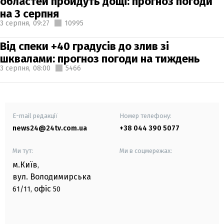
областей пройдуть дощі: прогноз погоди
на 3 серпня
3 серпня,
09:27
10995
Від спеки +40 градусів до злив зі
шквалами: прогноз погоди на тиждень
3 серпня,
08:00
5466
E-mail редакції
Номер телефону:
news24@24tv.com.ua
+38 044 390 5077
Ми тут:
Ми в соцмережах:
м.Київ
,
вул. Володимирська
офіс
61/11,
50