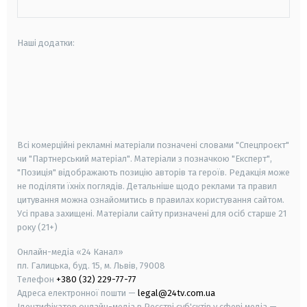
Наші додатки:
android
apple
smart tv
samsung smart tv
Всі комерційні рекламні матеріали позначені словами "Спецпроєкт"
чи "Партнерський матеріал". Матеріали з позначкою "Експерт",
"Позиція" відображають позицію авторів та героїв. Редакція може
не поділяти їхніх поглядів. Детальніше щодо реклами та правил
цитування можна ознайомитись в правилах користування сайтом.
Усі права захищені.
Матеріали сайту призначені для осіб старше
21
року (21+)
Онлайн-медіа «24 Канал»
пл. Галицька, буд. 15, м. Львів, 79008
Телефон
+380 (32) 229-77-77
Адреса електронної пошти —
legal@24tv.com.ua
Ідентифікатор онлайн-медіа в Реєстрі суб'єктів у сфері медіа —