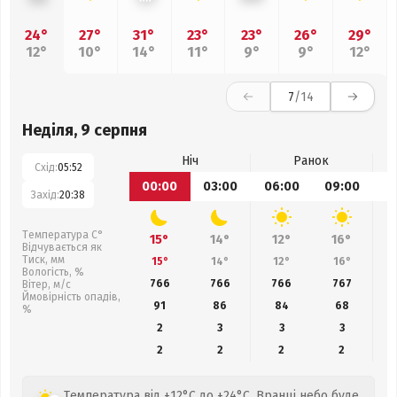
24°
27°
31°
23°
23°
26°
29°
12°
10°
14°
11°
9°
9°
12°
7
/14
Неділя, 9 серпня
Ніч
Ранок
Схід:
05:52
00:00
03:00
06:00
09:00
1
Захід:
20:38
Температура С°
15°
14°
12°
16°
Відчувається як
Тиск, мм
15°
14°
12°
16°
Вологість, %
766
766
766
767
Вітер, м/с
Ймовірність опадів,
91
86
84
68
%
2
3
3
3
2
2
2
2
Температура від +12°C до +24°C. Вранці небо буде