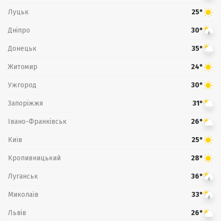
Луцьк
25°
Дніпро
30°
Донецьк
35°
Житомир
24°
Ужгород
30°
Запоріжжя
31°
Івано-Франківськ
26°
Київ
25°
Кропивницький
28°
Луганськ
36°
Миколаїв
33°
Львів
26°