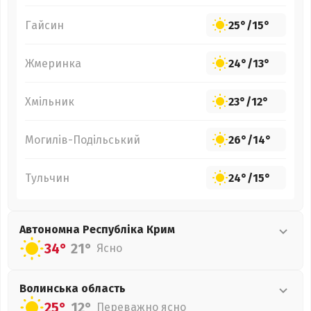
Гайсин
25°
/
15°
Жмеринка
24°
/
13°
Хмільник
23°
/
12°
Могилів-Подільський
26°
/
14°
Тульчин
24°
/
15°
Автономна Республіка Крим
34°
21°
Ясно
Волинська
область
25°
12°
Переважно ясно