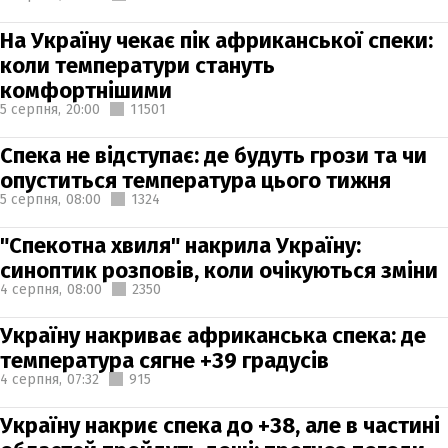
На Україну чекає пік африканської спеки:
коли температури стануть
комфортнішими
5 серпня,
20:00
11501
Спека не відступає: де будуть грози та чи
опуститься температура цього тижня
5 серпня,
08:00
1324
"Спекотна хвиля" накрила Україну:
синоптик розповів, коли очікуються зміни
4 серпня,
08:00
2350
Україну накриває африканська спека: де
температура сягне +39 градусів
4 серпня,
07:32
915
Україну накриє спека до +38, але в частині