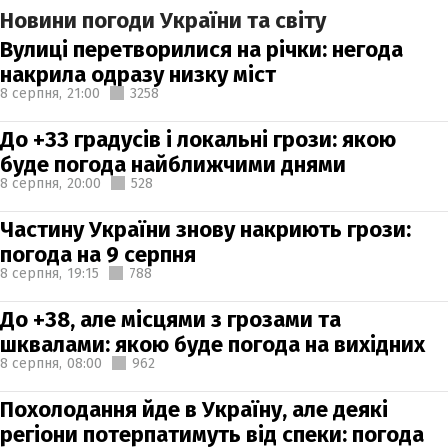
Новини погоди України та світу
Вулиці перетворилися на річки: негода
накрила одразу низку міст
8 серпня,
21:00
3258
До +33 градусів і локальні грози: якою
буде погода найближчими днями
8 серпня,
20:00
528
Частину України знову накриють грози:
погода на 9 серпня
8 серпня,
19:15
788
До +38, але місцями з грозами та
шквалами: якою буде погода на вихідних
8 серпня,
08:00
962
Похолодання йде в Україну, але деякі
регіони потерпатимуть від спеки: погода