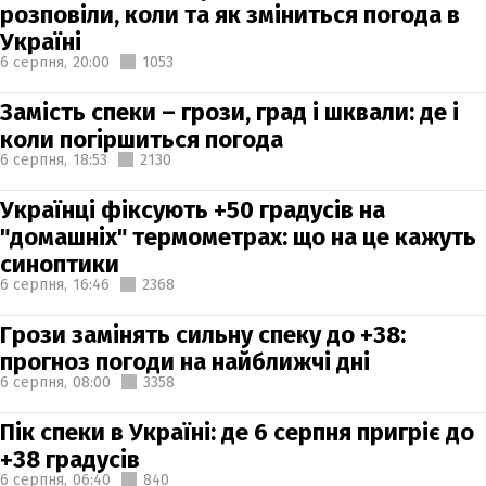
розповіли, коли та як зміниться погода в
Україні
6 серпня,
20:00
1053
Замість спеки – грози, град і шквали: де і
коли погіршиться погода
6 серпня,
18:53
2130
Українці фіксують +50 градусів на
"домашніх" термометрах: що на це кажуть
синоптики
6 серпня,
16:46
2368
Грози замінять сильну спеку до +38:
прогноз погоди на найближчі дні
6 серпня,
08:00
3358
Пік спеки в Україні: де 6 серпня пригріє до
+38 градусів
6 серпня,
06:40
840