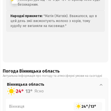
безхмарним.
Народні прикмети:
"Матія (Матвія). Вважалося, що в
цей день змії висмоктують молоко з корів, тому
худобу не виганяли на пасовище."
Погода Вінницька
область
Актуальна інформація про погоду та атмосферні умови на сьогодні
Вінницька
область
24°
13°
Ясно
Вінниця
24°
/
13°