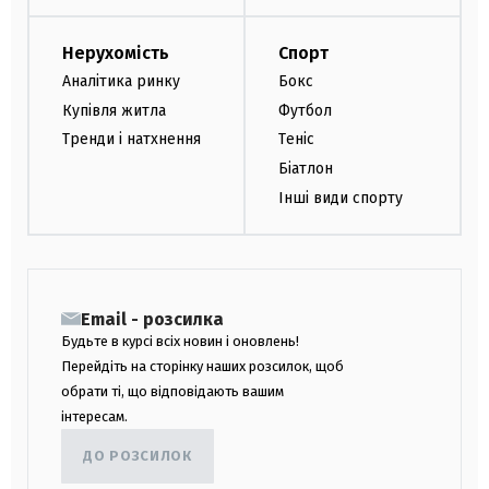
Нерухомість
Спорт
Аналітика ринку
Бокс
Купівля житла
Футбол
Тренди і натхнення
Теніс
Біатлон
Інші види спорту
Email - розсилка
Будьте в курсі всіх новин і оновлень!
Перейдіть на сторінку наших розсилок, щоб
обрати ті, що відповідають вашим
інтересам.
ДО РОЗСИЛОК