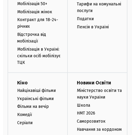
Мобілізація 50+
Тарифи на комунальні
послуги
Мобілізація жінок
Податки
Контракт для 18-24-
річних
Пенсія в Україні
Відстрочка від
мобілізації
Мобілізація в Україні:
скільки осіб мобілізує
ТЦК
Кіно
Новини Освіти
Найцікавіші фільми
Міністерство освіти та
науки України
Українські фільми
Школа
Фільми на вечір
НМТ 2026
Комедії
Саморозвиток
Серіали
Навчання за кордоном