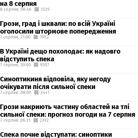
на 8 серпня
8 серпня,
06:46
1329
Грози, град і шквали: по всій Україні
оголосили штормове попередження
7 серпня,
21:00
1952
В Україні дещо похолодає: як надовго
відступить спека
7 серпня,
20:00
9207
Синоптикиня відповіла, яку негоду
очікувати після сильної спеки
7 серпня,
08:00
2441
Грози накриють частину областей на тлі
сильної спеки: прогноз погоди на 7 серпня
7 серпня,
06:21
2392
Спека почне відступати: синоптики