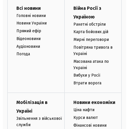
Всі новини
Війна Росії з
Головні новини
Україною
Новини України
Ракетні обстріли
Прямий ефір
Карта бойових дій
Відеоновини
Мирні переговори
Аудіоновини
Повітряна тривога в
Україні
Погода
Масована атака по
Україні
Вибухи у Росії
Втрати ворога
Мобілізація в
Новини економіки
Ціна нафти
Україні
Курси валют
Звільнення з військової
служби
Фінансові новини