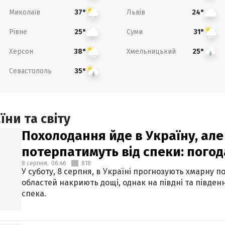
Миколаїв
Львів
37°
24°
Рівне
Суми
25°
31°
Херсон
Хмельницький
38°
25°
Севастополь
35°
ни та світу
Похолодання йде в Україну, але
потерпатимуть від спеки: погод
8 серпня,
06:46
818
У суботу, 8 серпня, в Україні прогнозують хмарну п
областей накриють дощі, однак на півдні та півден
спека.