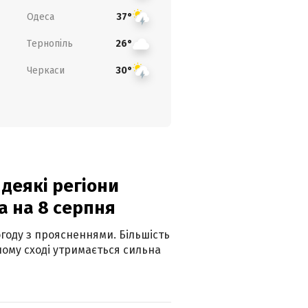
Одеса
37°
Тернопіль
26°
Черкаси
30°
 деякі регіони
а на 8 серпня
огоду з проясненнями. Більшість
ному сході утримається сильна