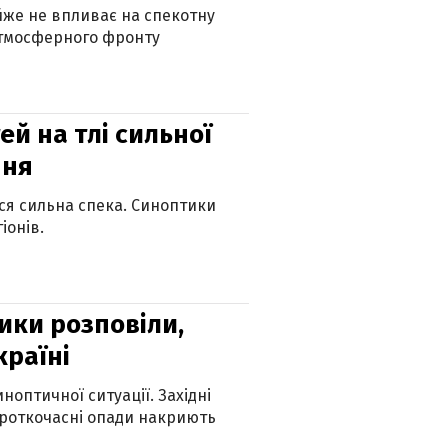
айже не впливає на спекотну
атмосферного фронту
й на тлі сильної
пня
ься сильна спека. Синоптики
іонів.
ики розповіли,
країні
оптичної ситуації. Західні
ороткочасні опади накриють