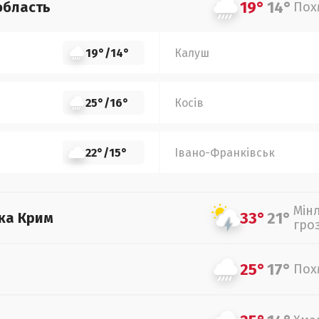
19°
14°
область
Пох
19°
/
14°
Калуш
25°
/
16°
Косів
22°
/
15°
Івано-Франківськ
Мін
33°
21°
ка Крим
гро
25°
17°
Пох