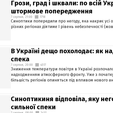
Грози, град і шквали: по всій У
штормове попередження
7 серпня,
21:00
1718
Синоптики попередили про негоду, яка накриє усі об
різних регіонах діятиме І рівень небезпечності (жов
В Україні дещо похолодає: як н
спека
7 серпня,
20:00
4517
Зниження температури повітря в Україні розпочалос
надходженням атмосферного фронту. Уже з початку
більшість регіонів опиняться під впливом нового а
Синоптикиня відповіла, яку нег
сильної спеки
7 серпня,
08:00
2431