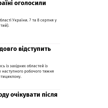
країні оголосили
ласті України. 7 та 8 серпня у
тий).
адовго відступить
ь із західних областей із
 наступного робочого тижня
нтициклону.
оду очікувати після