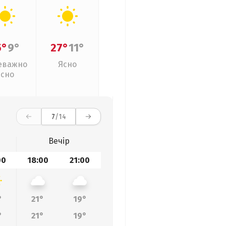
5°
9°
27°
11°
еважно
Ясно
ясно
7
/14
Вечір
00
18:00
21:00
°
21°
19°
°
21°
19°