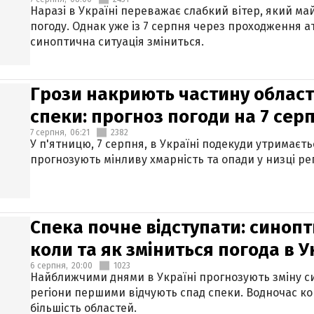
Наразі в Україні переважає слабкий вітер, який м
погоду. Однак уже із 7 серпня через проходження 
синоптична ситуація зміниться.
Грози накриють частину областе
спеки: прогноз погоди на 7 сер
7 серпня,
06:21
2382
У п'ятницю, 7 серпня, в Україні подекуди утримаєт
прогнозують мінливу хмарність та опади у низці рег
Спека почне відступати: синопт
коли та як зміниться погода в У
6 серпня,
20:00
1023
Найближчими днями в Україні прогнозують зміну син
регіони першими відчують спад спеки. Водночас к
більшість областей.