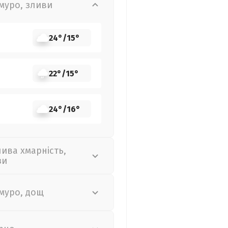
муро, зливи
24°
/
15°
22°
/
15°
24°
/
16°
лива хмарність,
зи
муро, дощ