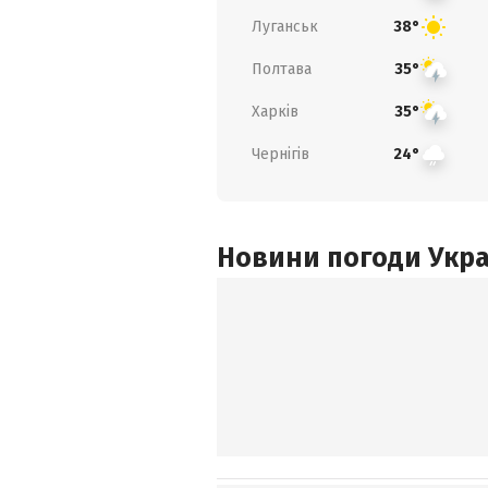
Луганськ
38°
Полтава
35°
Харків
35°
Чернігів
24°
Новини погоди Украї