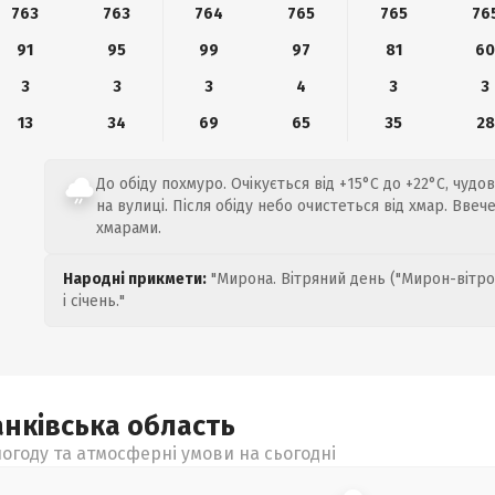
763
763
764
765
765
76
91
95
99
97
81
6
3
3
3
4
3
3
13
34
69
65
35
28
До обіду похмуро. Очікується від +15°C до +22°C, чуд
на вулиці. Після обіду небо очистеться від хмар. Ввеч
хмарами.
Народні прикмети:
"Мирона. Вітряний день ("Мирон-вітро
і січень."
анківська
область
огоду та атмосферні умови на сьогодні