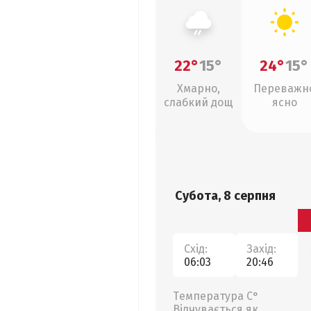
22°
15°
24°
15°
Хмарно,
Переважн
слабкий дощ
ясно
Субота, 8 серпня
Схід:
Захід:
06:03
20:46
Температура С°
Відчувається як