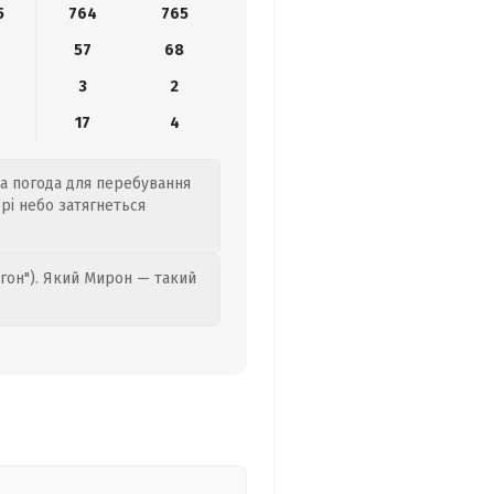
5
764
765
0
57
68
3
2
17
4
ова погода для перебування
ері небо затягнеться
гон"). Який Мирон — такий