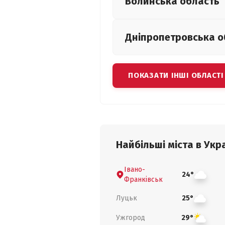
Волинська
область
Дніпропетровська
о
ПОКАЗАТИ ІНШІ ОБЛАСТІ
Найбільші міста в Укра
Івано-
24°
Франківськ
Луцьк
25°
Ужгород
29°