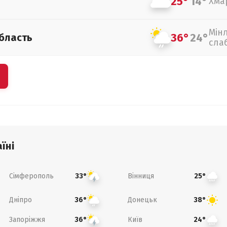
25°
14°
Хма
Мін
36°
24°
бласть
сла
їні
Сімферополь
Вінниця
33°
25°
Дніпро
Донецьк
36°
38°
Запоріжжя
Київ
36°
24°