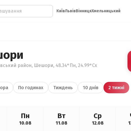
Київ
Львів
Вінниця
Хмельницький
шори
івський район, Шешори, 48.34°Пн, 24.99°Сх
ора
По годинах
Тиждень
10 днів
2 тижні
Пн
Вт
Ср
10.08
11.08
12.08
1