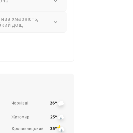
рно
лива хмарність,
бкий дощ
Чернівці
26°
Житомир
25°
Кропивницький
35°