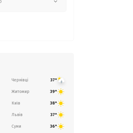
о
Чернівці
37°
Житомир
39°
Київ
38°
Львів
37°
Суми
36°