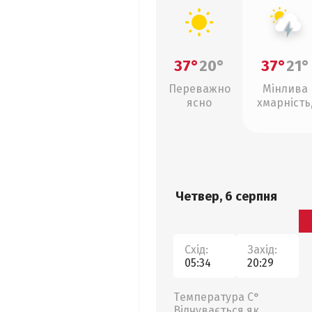
37°
20°
37°
21°
Переважно
Мінлива
ясно
хмарність
грози
Четвер, 6 серпня
Схід:
Захід:
05:34
20:29
Температура С°
Відчувається як