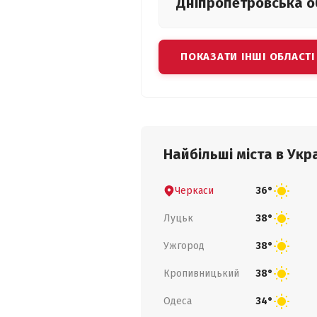
Дніпропетровська
о
ПОКАЗАТИ ІНШІ ОБЛАСТІ
Найбільші міста в Укра
Черкаси
36°
Луцьк
38°
Ужгород
38°
Кропивницький
38°
Одеса
34°