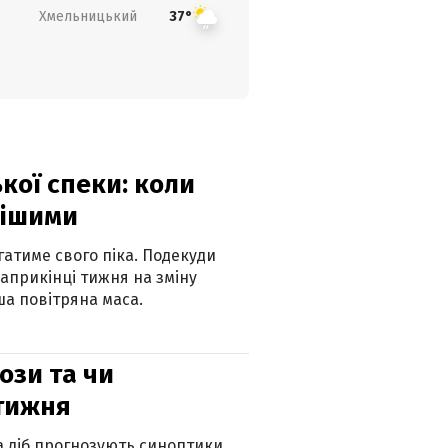
Хмельницький
37°
кої спеки: коли
нішими
атиме свого піка. Подекуди
наприкінці тижня на зміну
а повітряна маса.
рози та чи
 тижня
ка діб прогнозують синоптики.