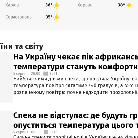
Харків
Херсон
36°
38°
Севастополь
35°
ни та світу
На Україну чекає пік африкансь
температури стануть комфорт
5 серпня,
20:00
3921
Найближчими днями спека, що накрила Україну, сяг
температура повітря сягатиме +40 градусів, а вже 
розпеченому повітрю почне надходити прохолодніш
Спека не відступає: де будуть г
опуститься температура цього
5 серпня,
08:00
1237
Сильну спеку та тропічні ночі в Україну ще на кіль