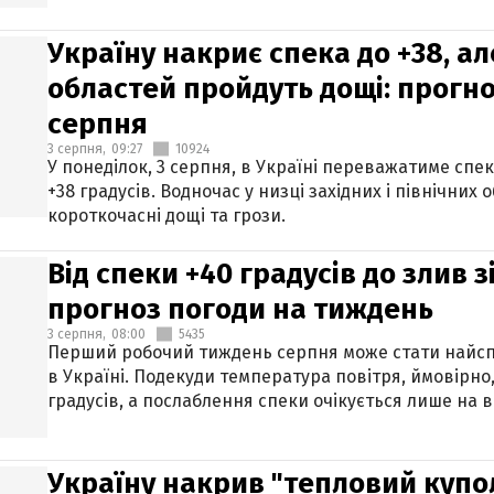
Україну накриє спека до +38, ал
областей пройдуть дощі: прогно
серпня
3 серпня,
09:27
10924
У понеділок, 3 серпня, в Україні переважатиме спе
+38 градусів. Водночас у низці західних і північних
короткочасні дощі та грози.
Від спеки +40 градусів до злив 
прогноз погоди на тиждень
3 серпня,
08:00
5435
Перший робочий тиждень серпня може стати найсп
в Україні. Подекуди температура повітря, ймовірно,
градусів, а послаблення спеки очікується лише на в
Україну накрив "тепловий купол"