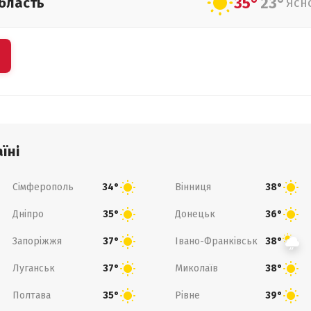
35°
23°
бласть
Ясн
їні
Сімферополь
Вінниця
34°
38°
Дніпро
Донецьк
35°
36°
Запоріжжя
Івано-Франківськ
37°
38°
Луганськ
Миколаїв
37°
38°
Полтава
Рівне
35°
39°