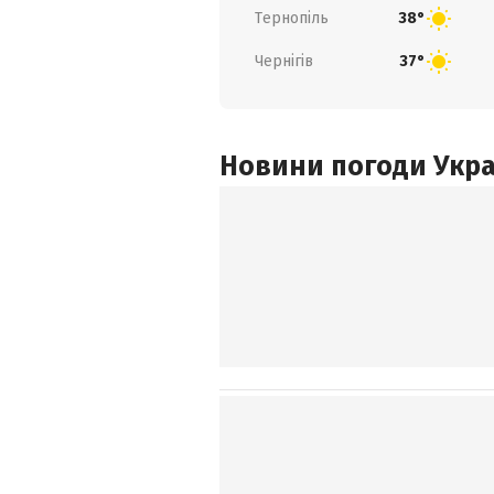
Тернопіль
38°
Чернігів
37°
Новини погоди Украї