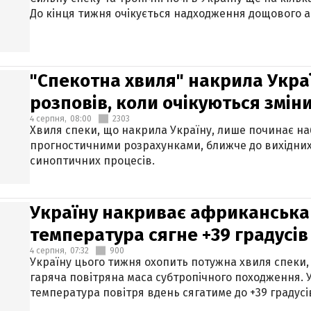
До кінця тижня очікується надходження дощового 
"Спекотна хвиля" накрила Укра
розповів, коли очікуються змін
4 серпня,
08:00
2303
Хвиля спеки, що накрила Україну, лише починає на
прогностичними розрахунками, ближче до вихідни
синоптичних процесів.
Україну накриває африканська 
температура сягне +39 градусів
4 серпня,
07:32
900
Україну цього тижня охопить потужна хвиля спеки,
гаряча повітряна маса субтропічного походження. У
температура повітря вдень сягатиме до +39 градусі