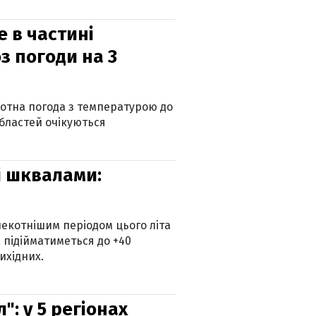
е в частині
з погоди на 3
котна погода з температурою до
 областей очікуються
зі шквалами:
екотнішим періодом цього літа
 підійматиметься до +40
ихідних.
: у 5 регіонах