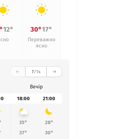
°
12°
30°
17°
Ясно
Переважно
ясно
7
/14
Вечір
00
18:00
21:00
°
35°
28°
°
37°
30°