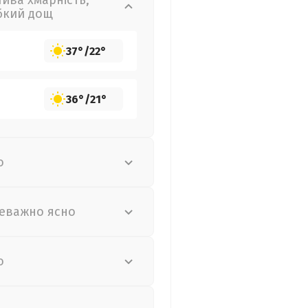
лива хмарність,
бкий дощ
37°
/
22°
36°
/
21°
о
еважно ясно
о