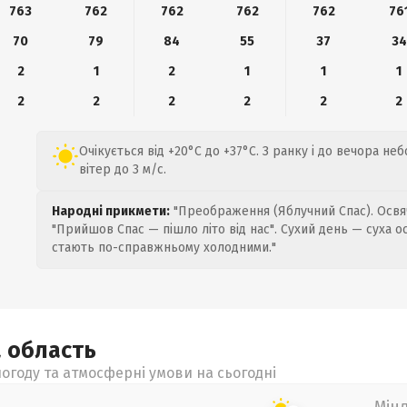
763
762
762
762
762
76
70
79
84
55
37
34
2
1
2
1
1
1
2
2
2
2
2
2
Очікується від +20°C до +37°C. З ранку і до вечора не
вітер до 3 м/с.
Народні прикмети:
"Преображення (Яблучний Спас). Освяч
"Прийшов Спас — пішло літо від нас". Сухий день — суха о
стають по-справжньому холодними."
а
область
огоду та атмосферні умови на сьогодні