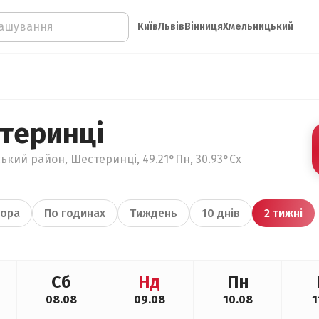
Київ
Львів
Вінниця
Хмельницький
теринці
ький район, Шестеринці, 49.21°Пн, 30.93°Сх
ора
По годинах
Тиждень
10 днів
2 тижні
Сб
Нд
Пн
08.08
09.08
10.08
1