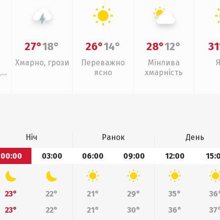
27°
18°
26°
14°
28°
12°
31
Хмарно, грози
Переважно
Мінлива
,
ясно
хмарність
Ніч
Ранок
День
00:00
03:00
06:00
09:00
12:00
15:
23°
22°
21°
29°
35°
36
23°
22°
21°
30°
36°
37