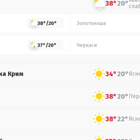
Мін
38°
20°
сла
38°
/
20°
Золотоноша
37°
/
20°
Черкаси
34°
20°
ка Крим
Ясн
38°
20°
Пер
38°
22°
Ясн