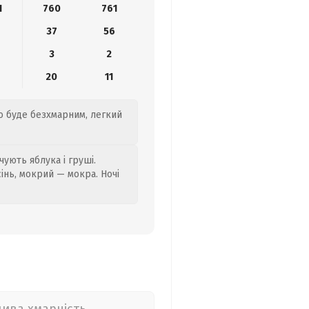
1
760
761
37
56
3
2
20
11
бо буде безхмарним, легкий
ують яблука і груші.
сінь, мокрий — мокра. Ночі