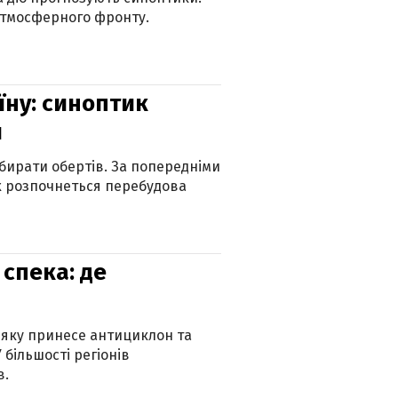
атмосферного фронту.
їну: синоптик
и
бирати обертів. За попередніми
х розпочнеться перебудова
спека: де
 яку принесе антициклон та
 більшості регіонів
в.