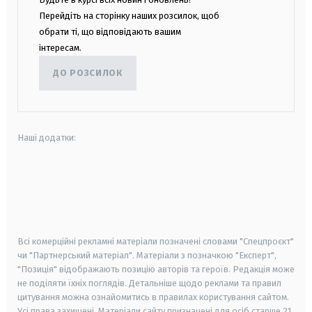
Перейдіть на сторінку наших розсилок, щоб
обрати ті, що відповідають вашим
інтересам.
ДО РОЗСИЛОК
Наші додатки:
android
apple
smart tv
samsung smart tv
Всі комерційні рекламні матеріали позначені словами "Спецпроєкт"
чи "Партнерський матеріал". Матеріали з позначкою "Експерт",
"Позиція" відображають позицію авторів та героїв. Редакція може
не поділяти їхніх поглядів. Детальніше щодо реклами та правил
цитування можна ознайомитись в правилах користування сайтом.
Усі права захищені.
Матеріали сайту призначені для осіб старше
21