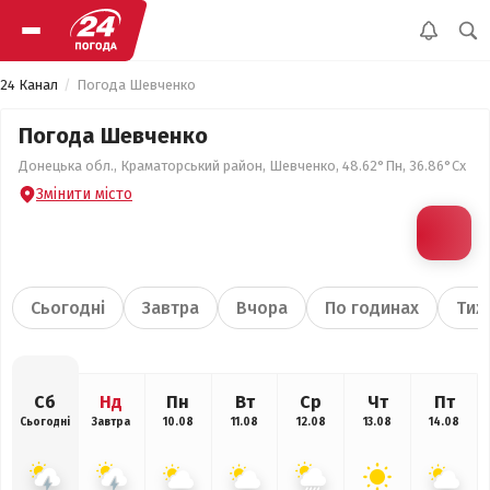
24 Канал
Погода Шевченко
Погода Шевченко
Донецька обл., Краматорський район, Шевченко, 48.62°Пн, 36.86°Сх
Змінити місто
Сьогодні
Завтра
Вчора
По годинах
Тиж
Сб
Нд
Пн
Вт
Ср
Чт
Пт
Сьогодні
Завтра
10.08
11.08
12.08
13.08
14.08