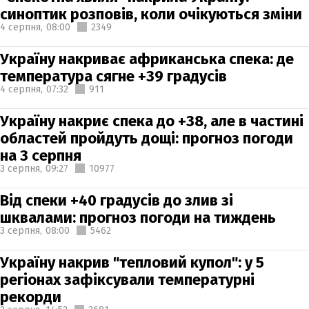
синоптик розповів, коли очікуються зміни
4 серпня,
08:00
2349
Україну накриває африканська спека: де
температура сягне +39 градусів
4 серпня,
07:32
911
Україну накриє спека до +38, але в частині
областей пройдуть дощі: прогноз погоди
на 3 серпня
3 серпня,
09:27
10977
Від спеки +40 градусів до злив зі
шквалами: прогноз погоди на тиждень
3 серпня,
08:00
5462
Україну накрив "тепловий купол": у 5
регіонах зафіксували температурні
рекорди