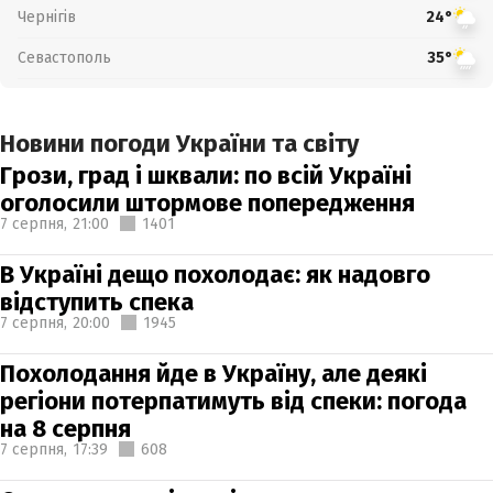
Чернігів
24°
Севастополь
35°
Новини погоди України та світу
Грози, град і шквали: по всій Україні
оголосили штормове попередження
7 серпня,
21:00
1401
В Україні дещо похолодає: як надовго
відступить спека
7 серпня,
20:00
1945
Похолодання йде в Україну, але деякі
регіони потерпатимуть від спеки: погода
на 8 серпня
7 серпня,
17:39
608