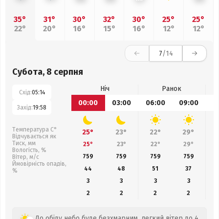
35°
31°
30°
32°
30°
25°
25°
22°
20°
16°
15°
16°
12°
12°
7
/14
Субота, 8 серпня
Ніч
Ранок
Схід:
05:14
00:00
03:00
06:00
09:00
1
Захід:
19:58
Температура С°
25°
23°
22°
29°
Відчувається як
Тиск, мм
25°
23°
22°
29°
Вологість, %
759
759
759
759
Вітер, м/с
Ймовірність опадів,
44
48
51
37
%
3
3
3
3
2
2
2
2
До обіду небо буде безхмарним, легкий вітер до 4