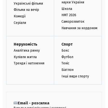
науки України
Українські фільми
Школа
Фільми на вечір
НМТ 2026
Комедії
Саморозвиток
Серіали
Навчання за кордоном
Нерухомість
Спорт
Аналітика ринку
Бокс
Купівля житла
Футбол
Тренди і натхнення
Теніс
Біатлон
Інші види спорту
Email - розсилка
Будьте в курсі всіх новин і оновлень!