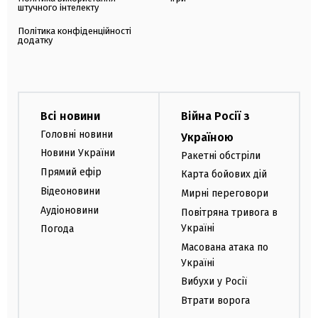
штучного інтелекту
Політика конфіденційності
додатку
Всі новини
Війна Росії з
Головні новини
Україною
Новини України
Ракетні обстріли
Прямий ефір
Карта бойових дій
Відеоновини
Мирні переговори
Аудіоновини
Повітряна тривога в
Україні
Погода
Масована атака по
Україні
Вибухи у Росії
Втрати ворога