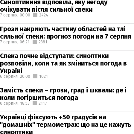
Синоптикиня відповіла, яку негоду
очікувати після сильної спеки
7 серпня,
08:00
2424
Грози накриють частину областей на тлі
сильної спеки: прогноз погоди на 7 серпня
7 серпня,
06:21
2381
Спека почне відступати: синоптики
розповіли, коли та як зміниться погода в
Україні
6 серпня,
20:00
1021
Замість спеки – грози, град і шквали: де і
коли погіршиться погода
6 серпня,
18:53
2117
Українці фіксують +50 градусів на
"домашніх" термометрах: що на це кажуть
синоптики