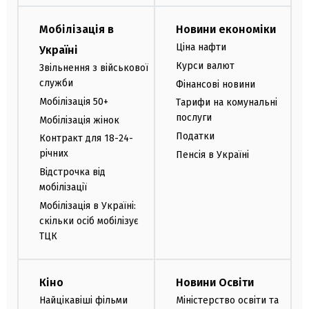
Мобілізація в
Новини економіки
Ціна нафти
Україні
Курси валют
Звільнення з військової
служби
Фінансові новини
Мобілізація 50+
Тарифи на комунальні
послуги
Мобілізація жінок
Податки
Контракт для 18-24-
річних
Пенсія в Україні
Відстрочка від
мобілізації
Мобілізація в Україні:
скільки осіб мобілізує
ТЦК
Кіно
Новини Освіти
Найцікавіші фільми
Міністерство освіти та