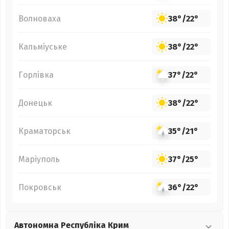
Волноваха
38°
/
22°
Кальміуське
38°
/
22°
Горлівка
37°
/
22°
Донецьк
38°
/
22°
Краматорськ
35°
/
21°
Маріуполь
37°
/
25°
Покровськ
36°
/
22°
Автономна Республіка Крим