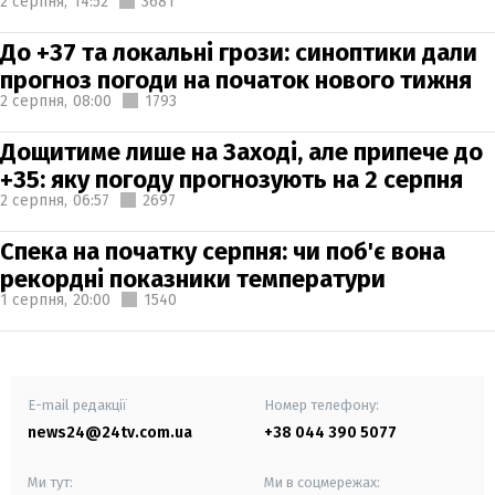
2 серпня,
14:52
3681
До +37 та локальні грози: синоптики дали
прогноз погоди на початок нового тижня
2 серпня,
08:00
1793
Дощитиме лише на Заході, але припече до
+35: яку погоду прогнозують на 2 серпня
2 серпня,
06:57
2697
Спека на початку серпня: чи поб'є вона
рекордні показники температури
1 серпня,
20:00
1540
E-mail редакції
Номер телефону:
news24@24tv.com.ua
+38 044 390 5077
Ми тут:
Ми в соцмережах: