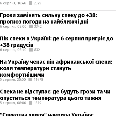
6 серпня,
16:46
2325
Грози замінять сильну спеку до +38:
прогноз погоди на найближчі дні
6 серпня,
08:00
3342
Пік спеки в Україні: де 6 серпня пригріє до
+38 градусів
6 серпня,
06:40
832
На Україну чекає пік африканської спеки:
коли температури стануть
комфортнішими
5 серпня,
20:00
11478
Спека не відступає: де будуть грози та чи
опуститься температура цього тижня
5 серпня,
08:00
1319
"Спекотна хвиля" накрила Україну: