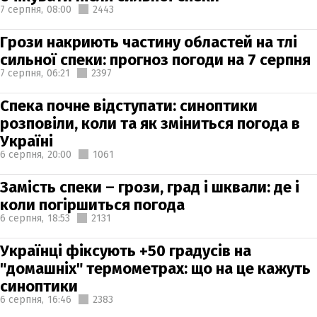
7 серпня,
08:00
2443
Грози накриють частину областей на тлі
сильної спеки: прогноз погоди на 7 серпня
7 серпня,
06:21
2397
Спека почне відступати: синоптики
розповіли, коли та як зміниться погода в
Україні
6 серпня,
20:00
1061
Замість спеки – грози, град і шквали: де і
коли погіршиться погода
6 серпня,
18:53
2131
Українці фіксують +50 градусів на
"домашніх" термометрах: що на це кажуть
синоптики
6 серпня,
16:46
2383