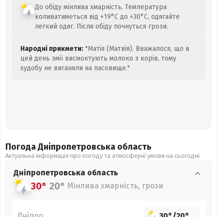
До обіду мінлива хмарність. Температура
коливатиметься від +19°C до +30°C, одягайте
легкий одяг. Після обіду почнуться грози.
Народні прикмети:
"Матія (Матвія). Вважалося, що в
цей день змії висмоктують молоко з корів, тому
худобу не виганяли на пасовище."
Погода Дніпропетровська
область
Актуальна інформація про погоду та атмосферні умови на сьогодні
Дніпропетровська
область
30°
20°
Мінлива хмарність, грози
Дніпро
30°
/
20°