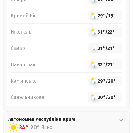
Кривий Ріг
29°
/
19°
Нікополь
31°
/
22°
Самар
31°
/
21°
Павлоград
32°
/
21°
Кам’янське
29°
/
20°
Синельникове
30°
/
20°
Автономна Республіка Крим
34°
20°
Ясно