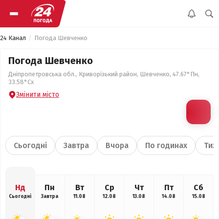
24 Канал
Погода Шевченко
Погода Шевченко
Дніпропетровська обл., Криворізький район, Шевченко, 47.67°Пн,
33.58°Сх
Змінити місто
Сьогодні
Завтра
Вчора
По годинах
Тиж
Нд
Пн
Вт
Ср
Чт
Пт
Сб
Сьогодні
Завтра
11.08
12.08
13.08
14.08
15.08