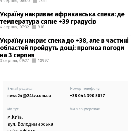
4 серпня,
08:00
2351
Україну накриває африканська спека: де
температура сягне +39 градусів
4 серпня,
07:32
918
Україну накриє спека до +38, але в частині
областей пройдуть дощі: прогноз погоди
на 3 серпня
3 серпня,
09:27
10997
E-mail редакції
Номер телефону:
news24@24tv.com.ua
+38 044 390 5077
Ми тут:
Ми в соцмережах:
м.Київ
,
вул. Володимирська