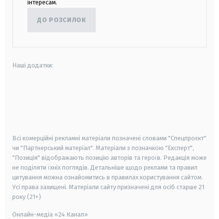
інтересам.
ДО РОЗСИЛОК
Наші додатки:
android
apple
smart tv
samsung smart tv
Всі комерційні рекламні матеріали позначені словами "Спецпроєкт"
чи "Партнерський матеріал". Матеріали з позначкою "Експерт",
"Позиція" відображають позицію авторів та героїв. Редакція може
не поділяти їхніх поглядів. Детальніше щодо реклами та правил
цитування можна ознайомитись в правилах користування сайтом.
Усі права захищені.
Матеріали сайту призначені для осіб старше
21
року (21+)
Онлайн-медіа «24 Канал»