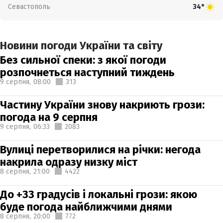
Севастополь
34°
Новини погоди України та світу
Без сильної спеки: з якої погоди
розпочнеться наступний тиждень
9 серпня,
08:00
313
Частину України знову накриють грози:
погода на 9 серпня
9 серпня,
06:33
2083
Вулиці перетворилися на річки: негода
накрила одразу низку міст
8 серпня,
21:00
4422
До +33 градусів і локальні грози: якою
буде погода найближчими днями
8 серпня,
20:00
772