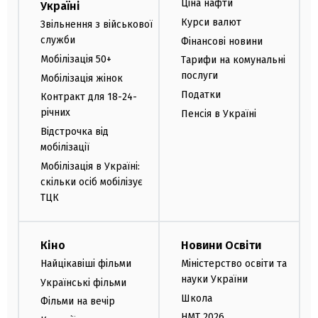
Ціна нафти
Україні
Курси валют
Звільнення з військової
служби
Фінансові новини
Мобілізація 50+
Тарифи на комунальні
послуги
Мобілізація жінок
Податки
Контракт для 18-24-
річних
Пенсія в Україні
Відстрочка від
мобілізації
Мобілізація в Україні:
скільки осіб мобілізує
ТЦК
Кіно
Новини Освіти
Найцікавіші фільми
Міністерство освіти та
науки України
Українські фільми
Школа
Фільми на вечір
НМТ 2026