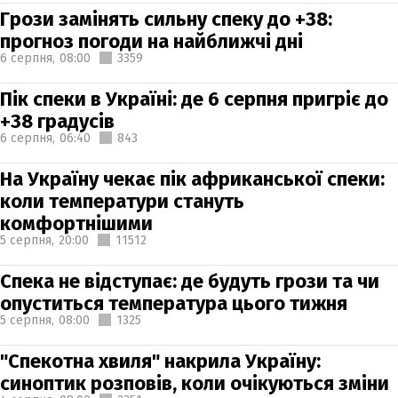
Грози замінять сильну спеку до +38:
прогноз погоди на найближчі дні
6 серпня,
08:00
3359
Пік спеки в Україні: де 6 серпня пригріє до
+38 градусів
6 серпня,
06:40
843
На Україну чекає пік африканської спеки:
коли температури стануть
комфортнішими
5 серпня,
20:00
11512
Спека не відступає: де будуть грози та чи
опуститься температура цього тижня
5 серпня,
08:00
1325
"Спекотна хвиля" накрила Україну:
синоптик розповів, коли очікуються зміни