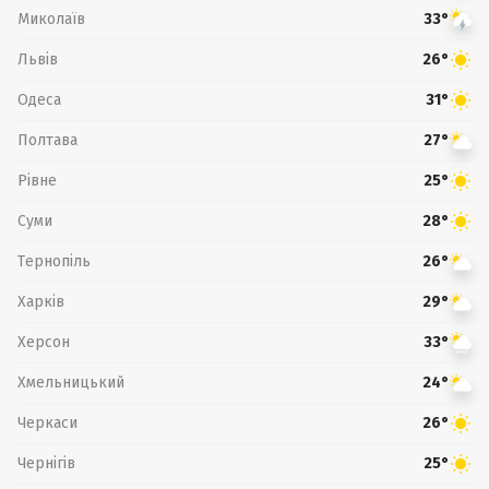
Миколаїв
33°
Львів
26°
Одеса
31°
Полтава
27°
Рівне
25°
Суми
28°
Тернопіль
26°
Харків
29°
Херсон
33°
Хмельницький
24°
Черкаси
26°
Чернігів
25°