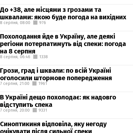
До +38, але місцями з грозами та
шквалами: якою буде погода на вихідних
8 серпня,
08:00
976
Похолодання йде в Україну, але деякі
регіони потерпатимуть від спеки: погода
на 8 серпня
8 серпня,
06:46
1338
Грози, град і шквали: по всій Україні
оголосили штормове попередження
7 серпня,
21:00
1961
В Україні дещо похолодає: як надовго
відступить спека
7 серпня,
20:00
9331
Синоптикиня відповіла, яку негоду
очікувати після сильної спеки