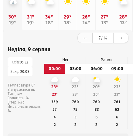
30°
31°
34°
29°
26°
27°
28°
19°
19°
18°
18°
14°
13°
13°
7
/14
Неділя, 9 серпня
Ніч
Ранок
Схід:
05:32
00:00
03:00
06:00
09:00
1
Захід:
20:08
Температура С°
23°
23°
20°
23°
Відчувається як
Тиск, мм
23°
23°
20°
23°
Вологість, %
759
760
760
761
Вітер, м/с
Ймовірність опадів,
57
75
83
62
%
4
5
6
6
2
2
2
2