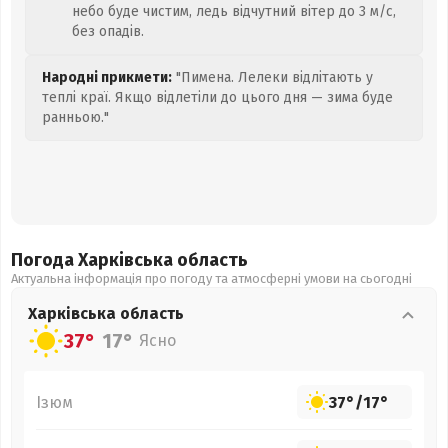
небо буде чистим, ледь відчутний вітер до 3 м/с,
без опадів.
Народні прикмети:
"Пимена. Лелеки відлітають у
теплі краї. Якщо відлетіли до цього дня — зима буде
ранньою."
Погода Харківська
область
Актуальна інформація про погоду та атмосферні умови на сьогодні
Харківська
область
37°
17°
Ясно
Ізюм
37°
/
17°