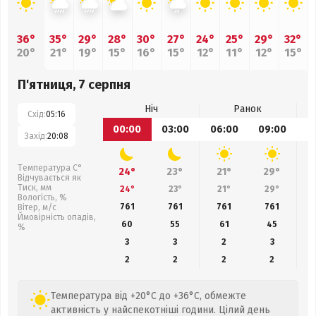
36°
35°
29°
28°
30°
27°
24°
25°
29°
32°
20°
21°
19°
15°
16°
15°
12°
11°
12°
15°
П'ятниця, 7 серпня
Ніч
Ранок
Схід:
05:16
00:00
03:00
06:00
09:00
1
Захід:
20:08
Температура С°
24°
23°
21°
29°
Відчувається як
Тиск, мм
24°
23°
21°
29°
Вологість, %
761
761
761
761
Вітер, м/с
Ймовірність опадів,
60
55
61
45
%
3
3
2
3
2
2
2
2
Температура від +20°C до +36°C, обмежте
активність у найспекотніші години. Цілий день