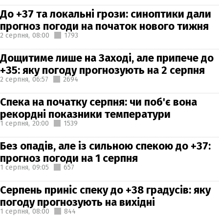
До +37 та локальні грози: синоптики дали
прогноз погоди на початок нового тижня
2 серпня,
08:00
1793
Дощитиме лише на Заході, але припече до
+35: яку погоду прогнозують на 2 серпня
2 серпня,
06:57
2694
Спека на початку серпня: чи поб'є вона
рекордні показники температури
1 серпня,
20:00
1539
Без опадів, але із сильною спекою до +37:
прогноз погоди на 1 серпня
1 серпня,
09:05
657
Серпень приніс спеку до +38 градусів: яку
погоду прогнозують на вихідні
1 серпня,
08:00
844