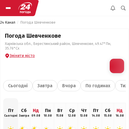
24 Канал
Погода Шевченкове
Погода Шевченкове
Харківська обл., Берестинський район, Шевченкове, 49.47°Пн,
35.76°Сх
Змінити місто
Сьогодні
Завтра
Вчора
По годинах
Тиж
Пт
Сб
Нд
Пн
Вт
Ср
Чт
Пт
Сб
Нд
Сьогодні
Завтра
09.08
10.08
11.08
12.08
13.08
14.08
15.08
16.08