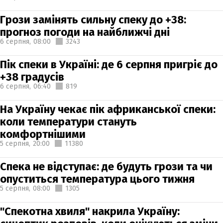
Грози замінять сильну спеку до +38:
прогноз погоди на найближчі дні
6 серпня,
08:00
3243
Пік спеки в Україні: де 6 серпня пригріє до
+38 градусів
6 серпня,
06:40
819
На Україну чекає пік африканської спеки:
коли температури стануть
комфортнішими
5 серпня,
20:00
11380
Спека не відступає: де будуть грози та чи
опуститься температура цього тижня
5 серпня,
08:00
1305
"Спекотна хвиля" накрила Україну: