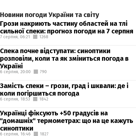
Новини погоди України та світу
Грози накриють частину областей на тлі
сильної спеки: прогноз погоди на 7 серпня
7 серпня,
06:21
1268
Спека почне відступати: синоптики
розповіли, коли та як зміниться погода в
Україні
6 серпня,
20:00
790
Замість спеки – грози, град і шквали: де і
коли погіршиться погода
6 серпня,
18:53
1842
Українці фіксують +50 градусів на
"домашніх" термометрах: що на це кажуть
синоптики
6 серпня,
16:46
1827