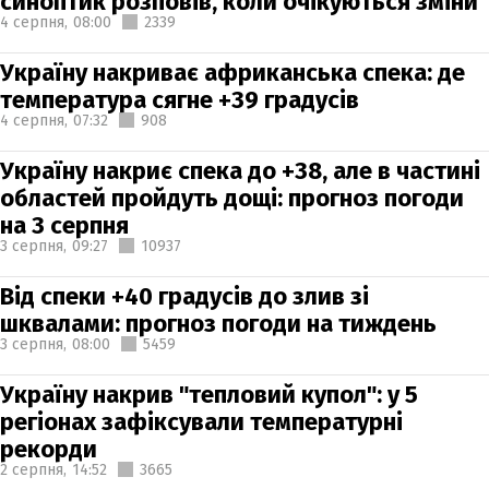
синоптик розповів, коли очікуються зміни
4 серпня,
08:00
2339
Україну накриває африканська спека: де
температура сягне +39 градусів
4 серпня,
07:32
908
Україну накриє спека до +38, але в частині
областей пройдуть дощі: прогноз погоди
на 3 серпня
3 серпня,
09:27
10937
Від спеки +40 градусів до злив зі
шквалами: прогноз погоди на тиждень
3 серпня,
08:00
5459
Україну накрив "тепловий купол": у 5
регіонах зафіксували температурні
рекорди
2 серпня,
14:52
3665