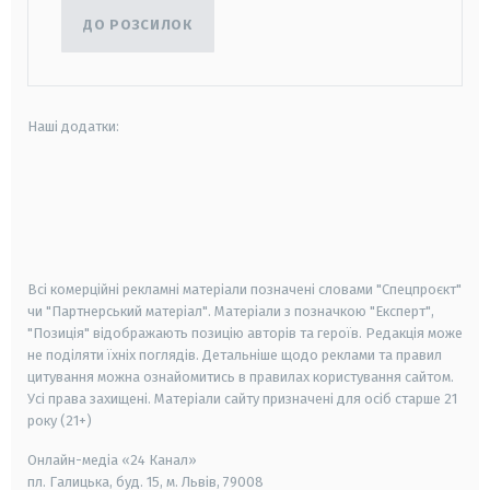
ДО РОЗСИЛОК
Наші додатки:
android
apple
smart tv
samsung smart tv
Всі комерційні рекламні матеріали позначені словами "Спецпроєкт"
чи "Партнерський матеріал". Матеріали з позначкою "Експерт",
"Позиція" відображають позицію авторів та героїв. Редакція може
не поділяти їхніх поглядів. Детальніше щодо реклами та правил
цитування можна ознайомитись в правилах користування сайтом.
Усі права захищені.
Матеріали сайту призначені для осіб старше
21
року (21+)
Онлайн-медіа «24 Канал»
пл. Галицька, буд. 15, м. Львів, 79008