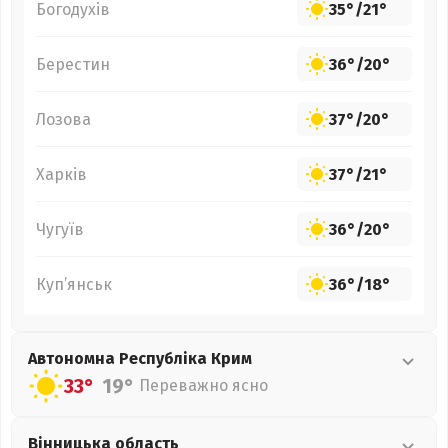
Богодухів
35°
/
21°
Берестин
36°
/
20°
Лозова
37°
/
20°
Харків
37°
/
21°
Чугуїв
36°
/
20°
Куп’янськ
36°
/
18°
Автономна Республіка Крим
33°
19°
Переважно ясно
Вінницька
область