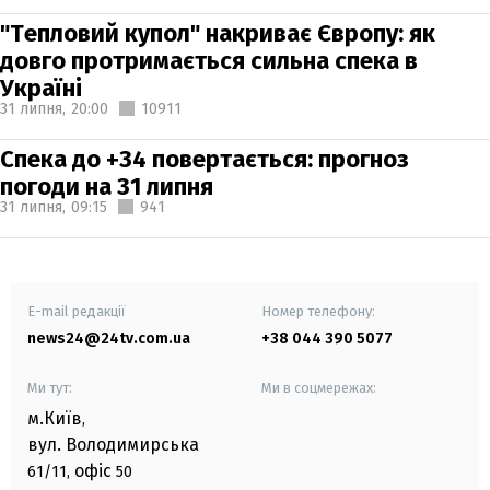
"Тепловий купол" накриває Європу: як
довго протримається сильна спека в
Україні
31 липня,
20:00
10911
Спека до +34 повертається: прогноз
погоди на 31 липня
31 липня,
09:15
941
E-mail редакції
Номер телефону:
news24@24tv.com.ua
+38 044 390 5077
Ми тут:
Ми в соцмережах:
м.Київ
,
вул. Володимирська
офіс
61/11,
50