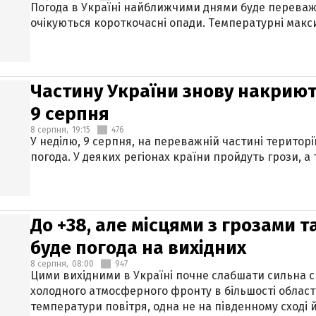
Погода в Україні найближчими днями буде переваж
очікуються короткочасні опади. Температурні макси
Частину України знову накриют
9 серпня
8 серпня,
19:15
476
У неділю, 9 серпня, на переважній частині території
погода. У деяких регіонах країни пройдуть грози, а
До +38, але місцями з грозами 
буде погода на вихідних
8 серпня,
08:00
947
Цими вихідними в Україні почне слабшати сильна 
холодного атмосферного фронту в більшості област
температури повітря, одна не на південному сході й