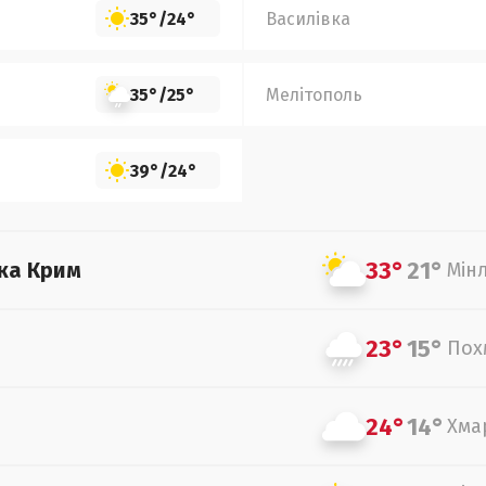
35°
/
24°
Василівка
35°
/
25°
Мелітополь
39°
/
24°
33°
21°
ка Крим
Мін
23°
15°
Пох
24°
14°
Хма