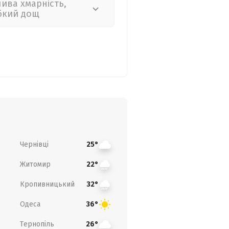
лива хмарність,
бкий дощ
Чернівці
25°
Житомир
22°
Кропивницький
32°
Одеса
36°
Тернопіль
26°