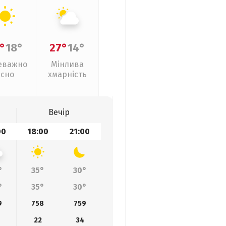
°
18°
27°
14°
еважно
Мінлива
ясно
хмарність
Вечір
00
18:00
21:00
°
35°
30°
°
35°
30°
9
758
759
22
34