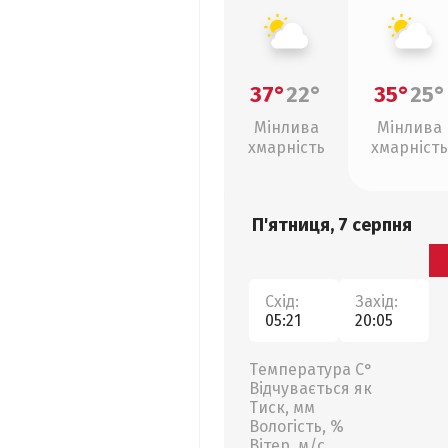
37°
22°
35°
25°
Мінлива
Мінлива
хмарність
хмарність
П'ятниця, 7 серпня
Схід:
Захід:
05:21
20:05
Температура С°
Відчувається як
Тиск, мм
Вологість, %
Вітер, м/с