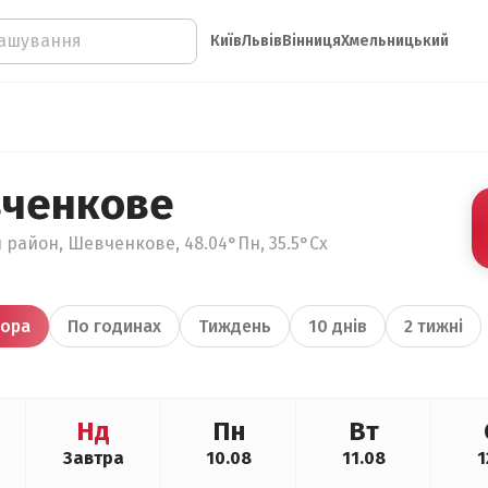
Київ
Львів
Вінниця
Хмельницький
вченкове
й район, Шевченкове, 48.04°Пн, 35.5°Сх
ора
По годинах
Тиждень
10 днів
2 тижні
Нд
Пн
Вт
Завтра
10.08
11.08
1