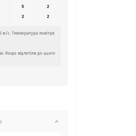
5
2
2
2
5 м/с. Температура повітря
аї. Якщо відлетіли до цього
о