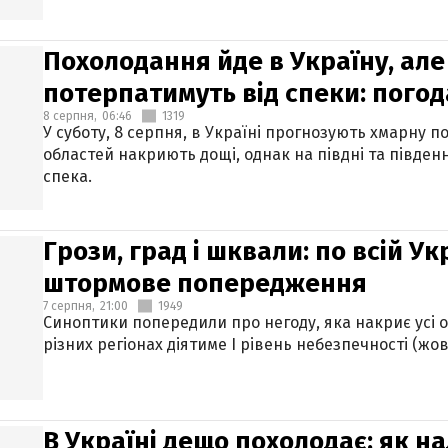
Похолодання йде в Україну, але
потерпатимуть від спеки: погод
8 серпня,
06:46
1319
У суботу, 8 серпня, в Україні прогнозують хмарну п
областей накриють дощі, однак на півдні та півден
спека.
Грози, град і шквали: по всій У
штормове попередження
7 серпня,
21:00
1949
Синоптики попередили про негоду, яка накриє усі об
різних регіонах діятиме І рівень небезпечності (жов
В Україні дещо похолодає: як н