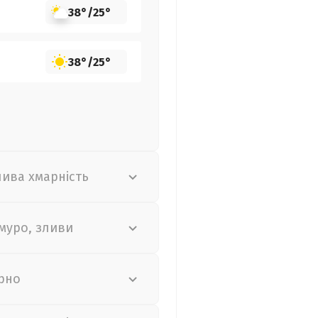
38°
/
25°
38°
/
25°
лива хмарність
муро, зливи
рно