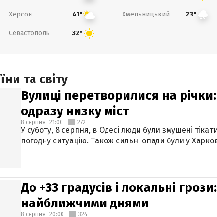
Херсон
Хмельницький
41°
23°
Севастополь
32°
ни та світу
Вулиці перетворилися на річки
одразу низку міст
8 серпня,
21:00
272
У суботу, 8 серпня, в Одесі люди були змушені тікат
погодну ситуацію. Також сильні опади були у Харкові
До +33 градусів і локальні гроз
найближчими днями
8 серпня,
20:00
324