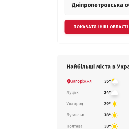
Дніпропетровська
о
ПОКАЗАТИ ІНШІ ОБЛАСТІ
Найбільші міста в Укра
Запоріжжя
35°
Луцьк
24°
Ужгород
29°
Луганськ
38°
Полтава
33°