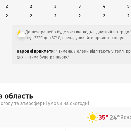
2
2
3
3
4
5
2
2
2
2
2
2
До вечора небо буде чистим, ледь відчутний вітер до 
від +22°C до +37°C, спека, уникайте прямого сонця.
Народні прикмети:
"Пимена. Лелеки відлітають у теплі кр
дня — зима буде ранньою."
ка
область
огоду та атмосферні умови на сьогодні
35°
24°
Ясн