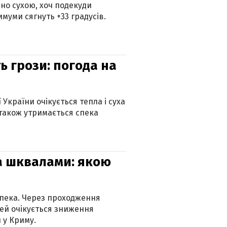
но сухою, хоч подекуди
муми сягнуть +33 градусів.
ь грози: погода на
 України очікується тепла і суха
 також утримається спека
та шквалами: якою
спека. Через проходження
ей очікується зниження
 у Криму.