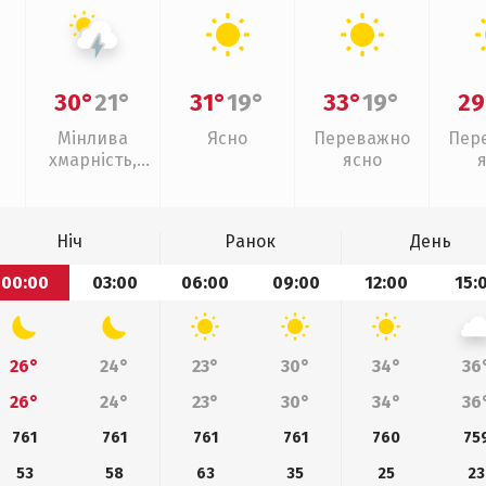
30°
21°
31°
19°
33°
19°
29
Мінлива
Ясно
Переважно
Пер
хмарність,
ясно
грози
Ніч
Ранок
День
00:00
03:00
06:00
09:00
12:00
15:
26°
24°
23°
30°
34°
36
26°
24°
23°
30°
34°
36
761
761
761
761
760
75
53
58
63
35
25
23