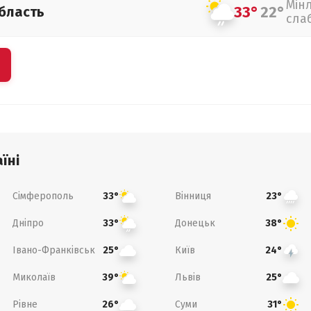
Мін
33°
22°
бласть
сла
їні
Сімферополь
Вінниця
33°
23°
Дніпро
Донецьк
33°
38°
Івано-Франківськ
Київ
25°
24°
Миколаїв
Львів
39°
25°
Рівне
Суми
26°
31°