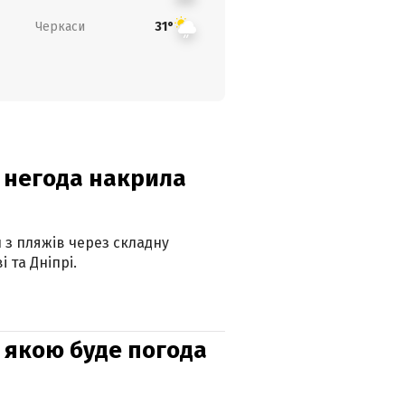
Черкаси
31°
: негода накрила
и з пляжів через складну
 та Дніпрі.
и: якою буде погода