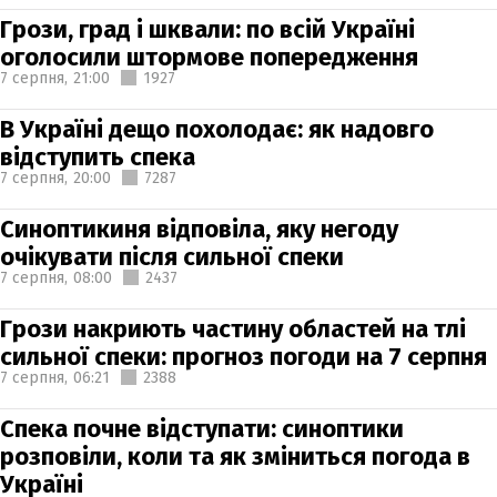
Грози, град і шквали: по всій Україні
оголосили штормове попередження
7 серпня,
21:00
1927
В Україні дещо похолодає: як надовго
відступить спека
7 серпня,
20:00
7287
Синоптикиня відповіла, яку негоду
очікувати після сильної спеки
7 серпня,
08:00
2437
Грози накриють частину областей на тлі
сильної спеки: прогноз погоди на 7 серпня
7 серпня,
06:21
2388
Спека почне відступати: синоптики
розповіли, коли та як зміниться погода в
Україні