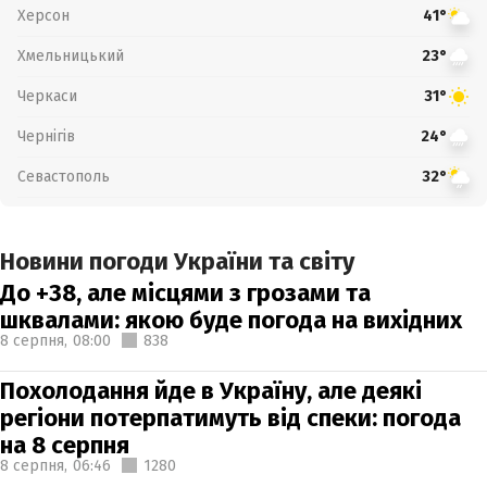
Херсон
41°
Хмельницький
23°
Черкаси
31°
Чернігів
24°
Севастополь
32°
Новини погоди України та світу
До +38, але місцями з грозами та
шквалами: якою буде погода на вихідних
8 серпня,
08:00
838
Похолодання йде в Україну, але деякі
регіони потерпатимуть від спеки: погода
на 8 серпня
8 серпня,
06:46
1280