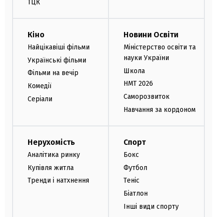
ТЦК
Кіно
Новини Освіти
Найцікавіші фільми
Міністерство освіти та
науки України
Українські фільми
Школа
Фільми на вечір
НМТ 2026
Комедії
Саморозвиток
Серіали
Навчання за кордоном
Нерухомість
Спорт
Аналітика ринку
Бокс
Купівля житла
Футбол
Тренди і натхнення
Теніс
Біатлон
Інші види спорту