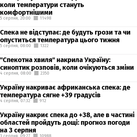
коли температури стануть
комфортнішими
5 серпня,
20:00
11498
Спека не відступає: де будуть грози та чи
опуститься температура цього тижня
5 серпня,
08:00
1322
"Спекотна хвиля" накрила Україну:
синоптик розповів, коли очікуються зміни
4 серпня,
08:00
2350
Україну накриває африканська спека: де
температура сягне +39 градусів
4 серпня,
07:32
912
Україну накриє спека до +38, але в частині
областей пройдуть дощі: прогноз погоди
на 3 серпня
3 серпня,
09:27
10988