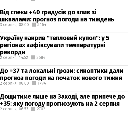
Від спеки +40 градусів до злив зі
шквалами: прогноз погоди на тиждень
3 серпня,
08:00
5464
Україну накрив "тепловий купол": у 5
регіонах зафіксували температурні
рекорди
2 серпня,
14:52
3684
До +37 та локальні грози: синоптики дали
прогноз погоди на початок нового тижня
2 серпня,
08:00
1794
Дощитиме лише на Заході, але припече до
+35: яку погоду прогнозують на 2 серпня
2 серпня,
06:57
2702