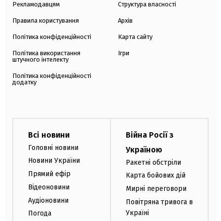
Рекламодавцям
Структура власності
Правила користування
Архів
Політика конфіденційності
Карта сайту
Політика використання
Ігри
штучного інтелекту
Політика конфіденційності
додатку
Всі новини
Війна Росії з
Головні новини
Україною
Новини України
Ракетні обстріли
Прямий ефір
Карта бойових дій
Відеоновини
Мирні переговори
Аудіоновини
Повітряна тривога в
Україні
Погода