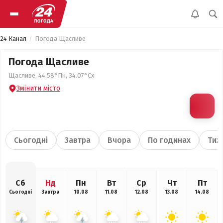
24 Канал
Погода Щасливе
Погода Щасливе
Щасливе, 44.58°Пн, 34.07°Сх
Змінити місто
Сьогодні
Завтра
Вчора
По годинах
Тиж
Сб
Нд
Пн
Вт
Ср
Чт
Пт
Сьогодні
Завтра
10.08
11.08
12.08
13.08
14.08