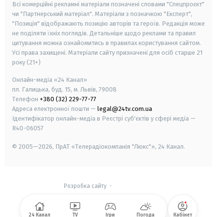
Всі комерційні рекламні матеріали позначені словами "Спецпроєкт"
чи "Партнерський матеріал". Матеріали з позначкою "Експерт",
"Позиція" відображають позицію авторів та героїв. Редакція може
не поділяти їхніх поглядів. Детальніше щодо реклами та правил
цитування можна ознайомитись в правилах користування сайтом.
Усі права захищені.
Матеріали сайту призначені для осіб старше
21
року (21+)
Онлайн-медіа «24 Канал»
пл. Галицька, буд. 15, м. Львів, 79008
Телефон
+380 (32) 229-77-77
Адреса електронної пошти —
legal@24tv.com.ua
Ідентифікатор онлайн-медіа в Реєстрі суб'єктів у сфері медіа —
R40-06057
© 2005—2026,
ПрАТ «Телерадіокомпанія "Люкс"», 24 Канал.
Розробка сайту
-
24 Канал
TV
Ігри
Погода
Кабінет