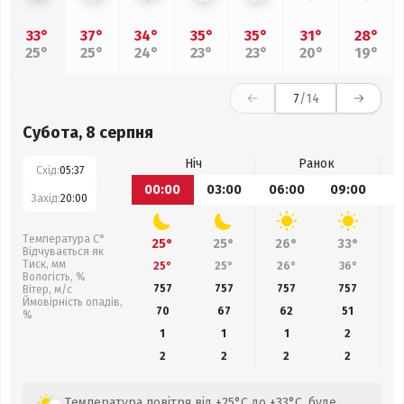
33°
37°
34°
35°
35°
31°
28°
25°
25°
24°
23°
23°
20°
19°
7
/14
Субота, 8 серпня
Ніч
Ранок
Схід:
05:37
00:00
03:00
06:00
09:00
1
Захід:
20:00
Температура С°
25°
25°
26°
33°
Відчувається як
Тиск, мм
25°
25°
26°
36°
Вологість, %
757
757
757
757
Вітер, м/с
Ймовірність опадів,
70
67
62
51
%
1
1
1
2
2
2
2
2
Температура повітря від +25°C до +33°C, буде