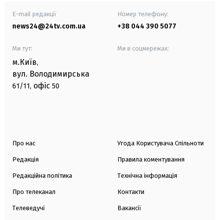
E-mail редакції
Номер телефону:
news24@24tv.com.ua
+38 044 390 5077
Ми тут:
Ми в соцмережах:
м.Київ
,
вул. Володимирська
офіс
61/11,
50
Про нас
Угода Користувача Спільноти
Редакція
Правила коментування
Редакційна політика
Технічна інформація
Про телеканал
Контакти
Телеведучі
Вакансії