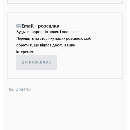
Email - розсилка
Будьте в курсі всіх новин і оновлень!
Перейдіть на сторінку наших розсилок, щоб
обрати ті, що відповідають вашим
інтересам.
ДО РОЗСИЛОК
Наші додатки:
android
apple
smart tv
samsung smart tv