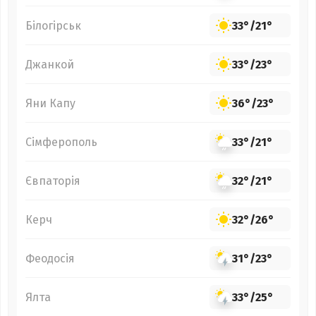
Білогірськ
33°
/
21°
Джанкой
33°
/
23°
Яни Капу
36°
/
23°
Сімферополь
33°
/
21°
Євпаторія
32°
/
21°
Керч
32°
/
26°
Феодосія
31°
/
23°
Ялта
33°
/
25°