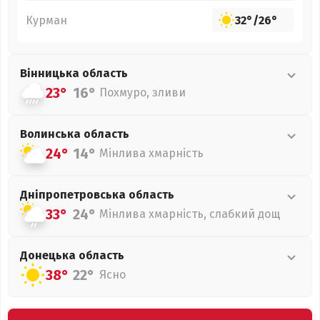
Курман
32°
/
26°
Вінницька
область
23°
16°
Похмуро, зливи
Волинська
область
24°
14°
Мінлива хмарність
Дніпропетровська
область
33°
24°
Мінлива хмарність, слабкий дощ
Донецька
область
38°
22°
Ясно