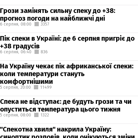
Грози замінять сильну спеку до +38:
прогноз погоди на найближчі дні
6 серпня,
08:00
3357
Пік спеки в Україні: де 6 серпня пригріє до
+38 градусів
6 серпня,
06:40
836
На Україну чекає пік африканської спеки:
коли температури стануть
комфортнішими
5 серпня,
20:00
11499
Спека не відступає: де будуть грози та чи
опуститься температура цього тижня
5 серпня,
08:00
1322
"Спекотна хвиля" накрила Україну:
синоптик розповів, коли очікуються зміни