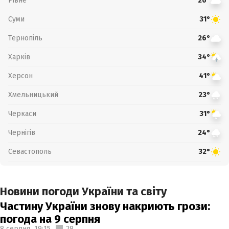
Рівне
26°
Суми
31°
Тернопіль
26°
Харків
34°
Херсон
41°
Хмельницький
23°
Черкаси
31°
Чернігів
24°
Севастополь
32°
Новини погоди України та світу
Частину України знову накриють грози:
погода на 9 серпня
8 серпня,
19:15
28