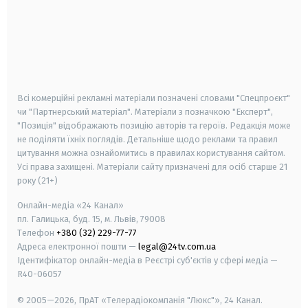
android
apple
smart tv
samsung smart tv
Всі комерційні рекламні матеріали позначені словами "Спецпроєкт"
чи "Партнерський матеріал". Матеріали з позначкою "Експерт",
"Позиція" відображають позицію авторів та героїв. Редакція може
не поділяти їхніх поглядів. Детальніше щодо реклами та правил
цитування можна ознайомитись в правилах користування сайтом.
Усі права захищені.
Матеріали сайту призначені для осіб старше
21
року (21+)
Онлайн-медіа «24 Канал»
пл. Галицька, буд. 15, м. Львів, 79008
Телефон
+380 (32) 229-77-77
Адреса електронної пошти —
legal@24tv.com.ua
Ідентифікатор онлайн-медіа в Реєстрі суб'єктів у сфері медіа —
R40-06057
© 2005—2026,
ПрАТ «Телерадіокомпанія "Люкс"», 24 Канал.