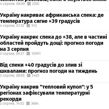
4 серпня,
08:00
2350
Україну накриває африканська спека: де
температура сягне +39 градусів
4 серпня,
07:32
912
Україну накриє спека до +38, але в частині
областей пройдуть дощі: прогноз погоди
на 3 серпня
3 серпня,
09:27
10991
Від спеки +40 градусів до злив зі
шквалами: прогноз погоди на тиждень
3 серпня,
08:00
5465
Україну накрив "тепловий купол": у 5
регіонах зафіксували температурні
рекорди
2 серпня,
14:52
3684