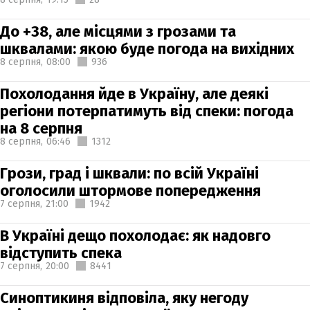
До +38, але місцями з грозами та
шквалами: якою буде погода на вихідних
8 серпня,
08:00
936
Похолодання йде в Україну, але деякі
регіони потерпатимуть від спеки: погода
на 8 серпня
8 серпня,
06:46
1312
Грози, град і шквали: по всій Україні
оголосили штормове попередження
7 серпня,
21:00
1942
В Україні дещо похолодає: як надовго
відступить спека
7 серпня,
20:00
8441
Синоптикиня відповіла, яку негоду