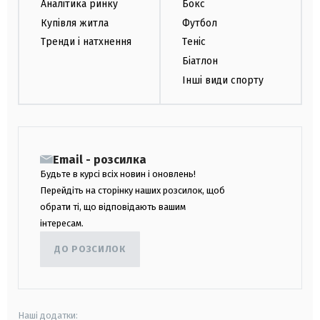
Аналітика ринку
Бокс
Купівля житла
Футбол
Тренди і натхнення
Теніс
Біатлон
Інші види спорту
Email - розсилка
Будьте в курсі всіх новин і оновлень!
Перейдіть на сторінку наших розсилок, щоб
обрати ті, що відповідають вашим
інтересам.
ДО РОЗСИЛОК
Наші додатки: