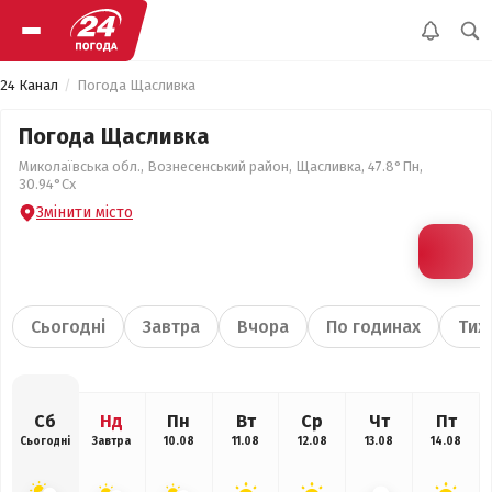
24 Канал
Погода Щасливка
Погода Щасливка
Миколаївська обл., Вознесенський район, Щасливка, 47.8°Пн,
30.94°Сх
Змінити місто
Сьогодні
Завтра
Вчора
По годинах
Тиж
Сб
Нд
Пн
Вт
Ср
Чт
Пт
Сьогодні
Завтра
10.08
11.08
12.08
13.08
14.08