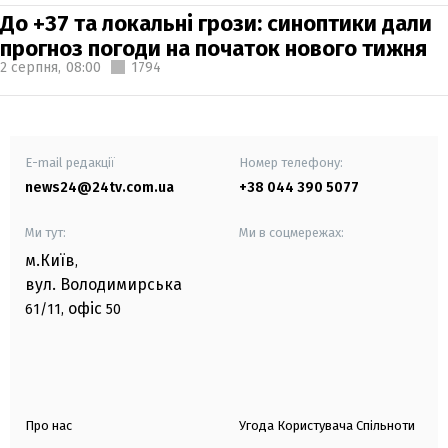
До +37 та локальні грози: синоптики дали
прогноз погоди на початок нового тижня
2 серпня,
08:00
1794
E-mail редакції
Номер телефону:
news24@24tv.com.ua
+38 044 390 5077
Ми тут:
Ми в соцмережах:
м.Київ
,
вул. Володимирська
офіс
61/11,
50
Про нас
Угода Користувача Спільноти