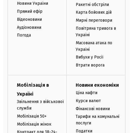
Новини України
Ракетні обстріли
Прямий ефір
Карта бойових дій
Відеоновини
Мирні переговори
Аудіоновини
Повітряна тривога в
Україні
Погода
Масована атака по
Україні
Вибухи у Росії
Втрати ворога
Мобілізація в
Новини економіки
Ціна нафти
Україні
Курси валют
Звільнення з військової
служби
Фінансові новини
Мобілізація 50+
Тарифи на комунальні
послуги
Мобілізація жінок
Податки
Контракт для 18-24-