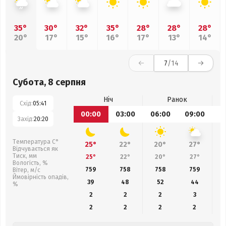
35°
30°
32°
35°
28°
28°
28°
20°
17°
15°
16°
17°
13°
14°
7
/14
Субота, 8 серпня
Ніч
Ранок
Схід:
05:41
00:00
03:00
06:00
09:00
1
Захід:
20:20
Температура С°
25°
22°
20°
27°
Відчувається як
Тиск, мм
25°
22°
20°
27°
Вологість, %
759
758
758
759
Вітер, м/с
Ймовірність опадів,
39
48
52
44
%
2
2
2
3
2
2
2
2