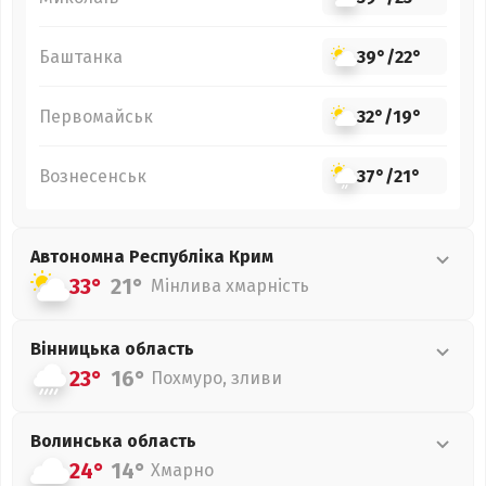
Баштанка
39°
/
22°
Первомайськ
32°
/
19°
Вознесенськ
37°
/
21°
Автономна Республіка Крим
33°
21°
Мінлива хмарність
Вінницька
область
23°
16°
Похмуро, зливи
Волинська
область
24°
14°
Хмарно