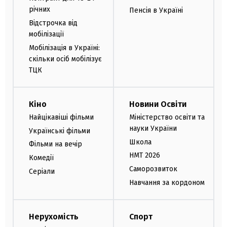
річних
Пенсія в Україні
Відстрочка від
мобілізації
Мобілізація в Україні:
скільки осіб мобілізує
ТЦК
Кіно
Новини Освіти
Найцікавіші фільми
Міністерство освіти та
науки України
Українські фільми
Школа
Фільми на вечір
НМТ 2026
Комедії
Саморозвиток
Серіали
Навчання за кордоном
Нерухомість
Спорт