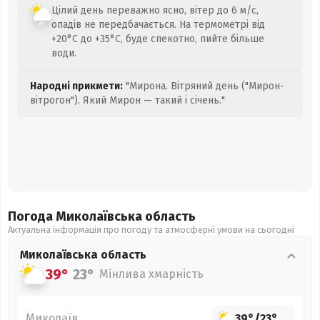
Цілий день переважно ясно, вітер до 6 м/с,
опадів не передбачається. На термометрі від
+20°C до +35°C, буде спекотно, пийте більше
води.
Народні прикмети:
"Мирона. Вітряний день ("Мирон-
вітрогон"). Який Мирон — такий і січень."
Погода Миколаївська
область
Актуальна інформація про погоду та атмосферні умови на сьогодні
Миколаївська
область
39°
23°
Мінлива хмарність
Миколаїв
39°
/
23°