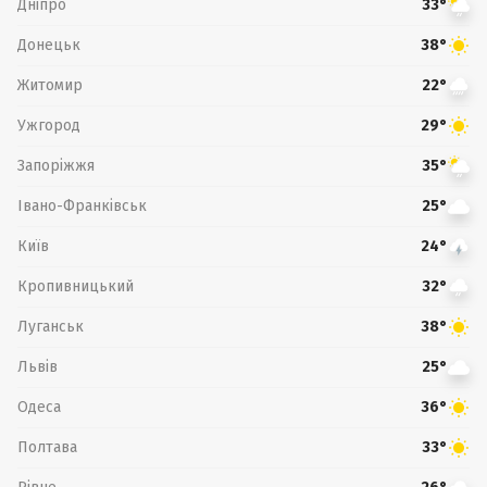
Дніпро
33°
Донецьк
38°
Житомир
22°
Ужгород
29°
Запоріжжя
35°
Івано-Франківськ
25°
Київ
24°
Кропивницький
32°
Луганськ
38°
Львів
25°
Одеса
36°
Полтава
33°