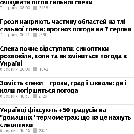
очікувати після сильної спеки
7 серпня,
08:00
2438
Грози накриють частину областей на тлі
сильної спеки: прогноз погоди на 7 серпня
7 серпня,
06:21
2390
Спека почне відступати: синоптики
розповіли, коли та як зміниться погода в
Україні
6 серпня,
20:00
1042
Замість спеки – грози, град і шквали: де і
коли погіршиться погода
6 серпня,
18:53
2129
Українці фіксують +50 градусів на
"домашніх" термометрах: що на це кажуть
синоптики
6 серпня,
16:46
2354