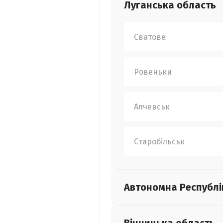
Луганська
область
Сватове
Ровеньки
Алчевськ
Старобільськ
Автономна Республі