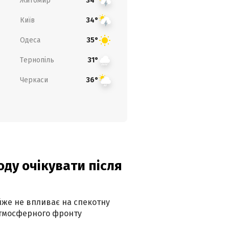
Житомир
34°
Київ
34°
Одеса
35°
Тернопіль
31°
Черкаси
36°
оду очікувати після
айже не впливає на спекотну
атмосферного фронту