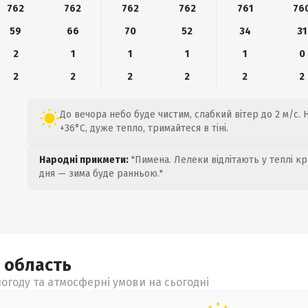
762
762
762
762
761
76
59
66
70
52
34
31
2
1
1
1
1
0
2
2
2
2
2
2
До вечора небо буде чистим, слабкий вітер до 2 м/с. 
+36°C, дуже тепло, тримайтеся в тіні.
Народні прикмети:
"Пимена. Лелеки відлітають у теплі кр
дня — зима буде ранньою."
а
область
огоду та атмосферні умови на сьогодні