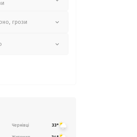
зи
рно, грози
о
Чернівці
33°