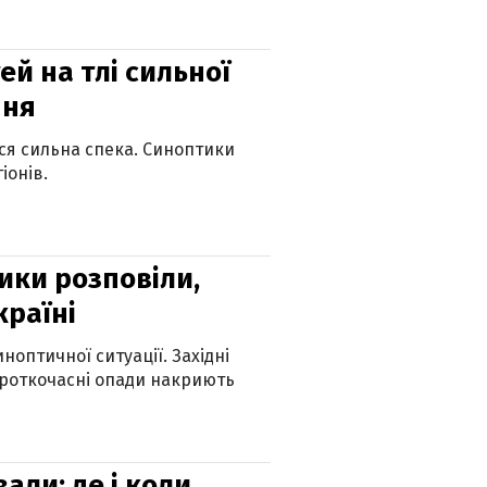
й на тлі сильної
пня
ься сильна спека. Синоптики
іонів.
ики розповіли,
країні
оптичної ситуації. Західні
ороткочасні опади накриють
вали: де і коли