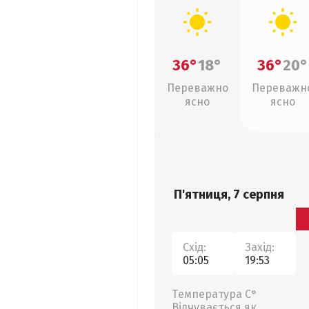
36°
18°
36°
20°
Переважно
Переважн
ясно
ясно
П'ятниця, 7 серпня
Схід:
Захід:
05:05
19:53
Температура С°
Відчувається як