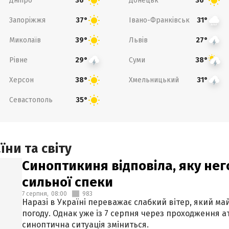
Дніпро
Донецьк
36°
36°
Запоріжжя
Івано-Франківськ
37°
31°
Миколаїв
Львів
39°
27°
Рівне
Суми
29°
38°
Херсон
Хмельницький
38°
31°
Севастополь
35°
ни та світу
Синоптикиня відповіла, яку нег
сильної спеки
7 серпня,
08:00
983
Наразі в Україні переважає слабкий вітер, який м
погоду. Однак уже із 7 серпня через проходження 
синоптична ситуація зміниться.