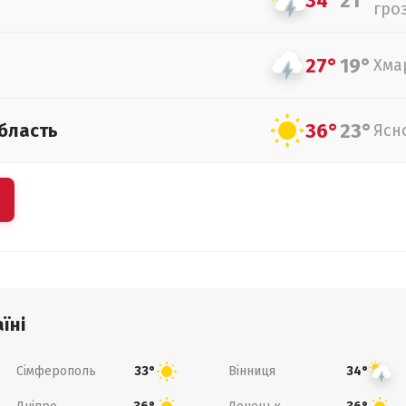
34°
21°
гро
27°
19°
Хма
36°
23°
бласть
Ясн
їні
Сімферополь
Вінниця
33°
34°