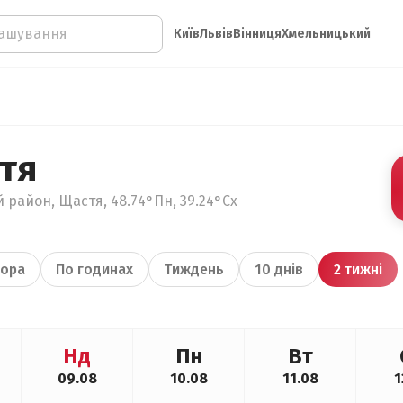
Київ
Львів
Вінниця
Хмельницький
тя
 район, Щастя, 48.74°Пн, 39.24°Сх
ора
По годинах
Тиждень
10 днів
2 тижні
Нд
Пн
Вт
09.08
10.08
11.08
1