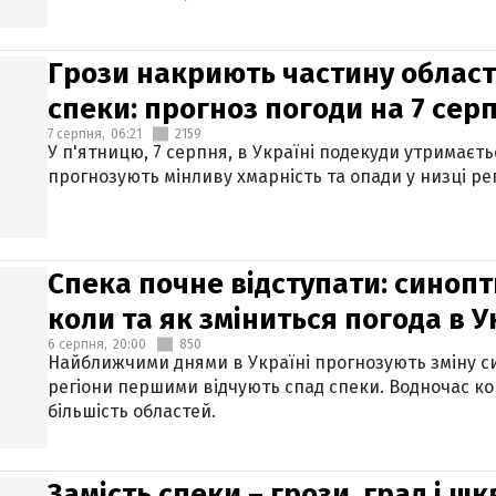
Грози накриють частину областе
спеки: прогноз погоди на 7 сер
7 серпня,
06:21
2159
У п'ятницю, 7 серпня, в Україні подекуди утримаєт
прогнозують мінливу хмарність та опади у низці рег
Спека почне відступати: синопт
коли та як зміниться погода в У
6 серпня,
20:00
850
Найближчими днями в Україні прогнозують зміну син
регіони першими відчують спад спеки. Водночас к
більшість областей.
Замість спеки – грози, град і шк