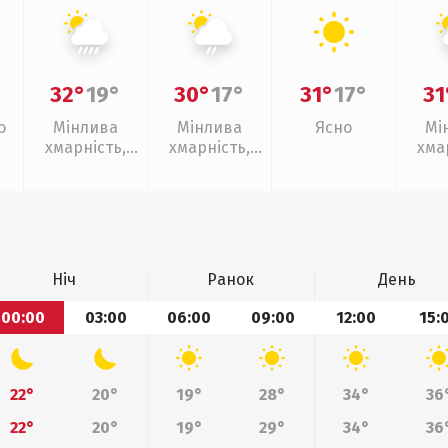
32°
19°
30°
17°
31°
17°
31
о
Мінлива
Мінлива
Ясно
Мі
хмарність,
хмарність,
хма
зливи
слабкий дощ
з
Ніч
Ранок
День
00:00
03:00
06:00
09:00
12:00
15:
22°
20°
19°
28°
34°
36
22°
20°
19°
29°
34°
36