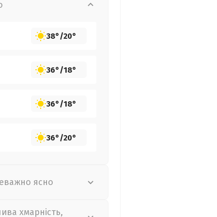
о
38°
/
20°
36°
/
18°
36°
/
18°
36°
/
20°
еважно ясно
лива хмарність,