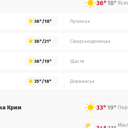
36°
18°
Ясн
36°
/
18°
Луганськ
36°
/
21°
Сіверськодонецьк
36°
/
19°
Щастя
35°
/
18°
Довжанськ
33°
19°
ка Крим
Пер
Мін