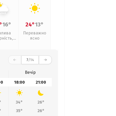
°
16°
24°
13°
нлива
Переважно
рність,
ясно
ливи
7
/14
Вечір
00
18:00
21:00
°
34°
26°
°
35°
26°