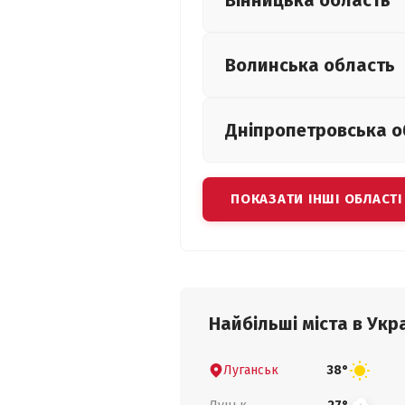
Вінницька
область
Волинська
область
Дніпропетровська
о
ПОКАЗАТИ ІНШІ ОБЛАСТІ
Найбільші міста в Укра
Луганськ
38°