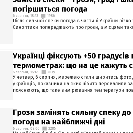
погіршиться погода
6 серпня,
18:53
1986
Після сильної спеки погода в частині України різко
Синоптики попереджають про грози, а місцями тако
Українці фіксують +50 градусів
термометрах: що на це кажуть 
6 серпня,
16:46
2039
У четвер, 6 серпня, мережею стали ширитись фото
українців, показники на яких нібито перевалили за
пояснюють, що таке вимірювання температури пов
Грози замінять сильну спеку до 
погоди на найближчі дні
6 серпня,
08:00
3285