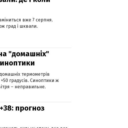
 зміниться вже 7 серпня.
ж град і шквали.
 на "домашніх"
синоптики
 домашніх термометрів
 +50 градусів. Синоптики ж
ітря – неправильне.
+38: прогноз