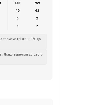
0
758
759
40
62
0
2
1
2
На термометрі від +18°C до
аї. Якщо відлетіли до цього