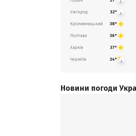
Луцьк
27°
Ужгород
32°
Кропивницький
38°
Полтава
36°
Харків
37°
Чернігів
34°
Новини погоди Украї