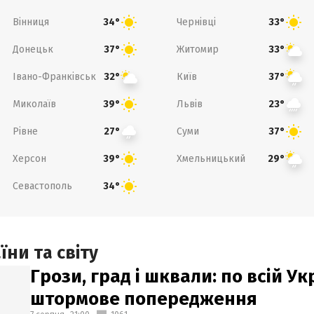
Вінниця
Чернівці
34°
33°
Донецьк
Житомир
37°
33°
Івано-Франківськ
Київ
32°
37°
Миколаїв
Львів
39°
23°
Рівне
Суми
27°
37°
Херсон
Хмельницький
39°
29°
Севастополь
34°
ни та світу
Грози, град і шквали: по всій У
штормове попередження