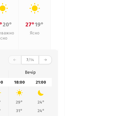
°
20°
27°
19°
еважно
Ясно
ясно
7
/14
Вечір
00
18:00
21:00
°
29°
24°
°
31°
24°