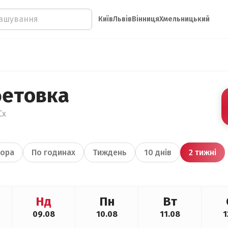
Київ
Львів
Вінниця
Хмельницький
бетовка
Сх
ора
По годинах
Тиждень
10 днів
2 тижні
Нд
Пн
Вт
09.08
10.08
11.08
1