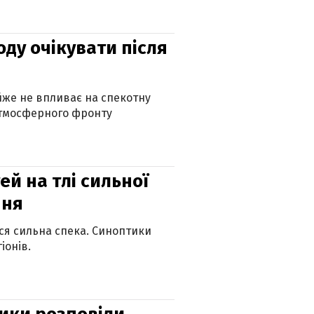
оду очікувати після
айже не впливає на спекотну
атмосферного фронту
й на тлі сильної
пня
ься сильна спека. Синоптики
іонів.