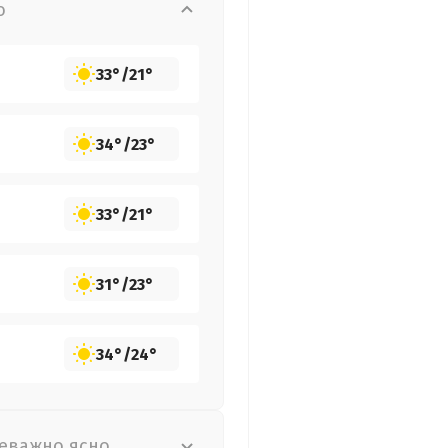
о
33°
/
21°
34°
/
23°
33°
/
21°
31°
/
23°
34°
/
24°
еважно ясно