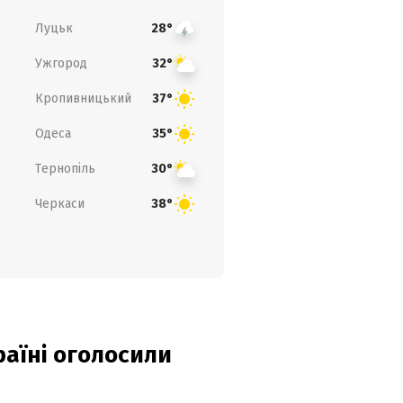
Луцьк
28°
Ужгород
32°
Кропивницький
37°
Одеса
35°
Тернопіль
30°
Черкаси
38°
країні оголосили