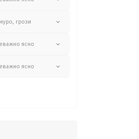
муро, грози
еважно ясно
еважно ясно