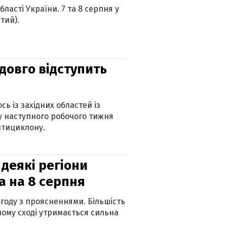
ласті України. 7 та 8 серпня у
тий).
адовго відступить
ь із західних областей із
 наступного робочого тижня
нтициклону.
 деякі регіони
а на 8 серпня
огоду з проясненнями. Більшість
ному сході утримається сильна