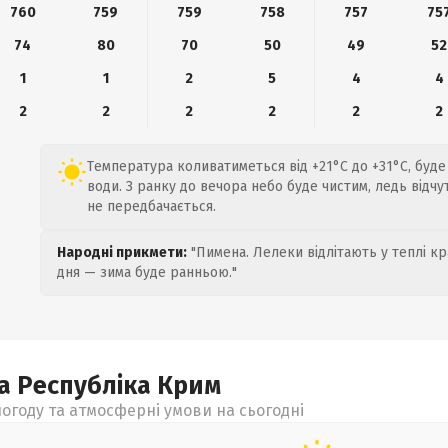
760
759
759
758
757
75
74
80
70
50
49
52
1
1
2
5
4
4
2
2
2
2
2
2
Температура коливатиметься від +21°C до +31°C, буде
води. З ранку до вечора небо буде чистим, ледь відчут
не передбачається.
Народні прикмети:
"Пимена. Лелеки відлітають у теплі кр
дня — зима буде ранньою."
а Республіка Крим
огоду та атмосферні умови на сьогодні