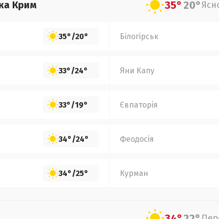
35°
20°
ка Крим
Ясн
35°
/
20°
Білогірськ
33°
/
24°
Яни Капу
33°
/
19°
Євпаторія
34°
/
24°
Феодосія
34°
/
25°
Курман
34°
22°
Пер