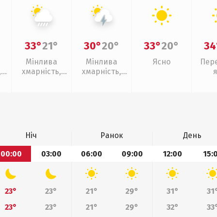
33°
21°
30°
20°
33°
20°
34
Мінлива
Мінлива
Ясно
Пер
,
хмарність,
хмарність,
зливи
грози
Ніч
Ранок
День
00:00
03:00
06:00
09:00
12:00
15:
23°
23°
21°
29°
31°
31
23°
23°
21°
29°
32°
33