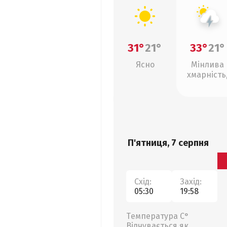
31°
21°
33°
21°
Ясно
Мінлива
хмарність
грози
П'ятниця, 7 серпня
Схід:
Захід:
05:30
19:58
Температура С°
Відчувається як