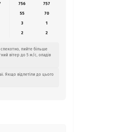
7
756
757
55
70
3
1
2
2
 спекотно, пийте більше
ний вітер до 5 м/с, опадів
аї. Якщо відлетіли до цього