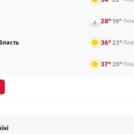
28°
19°
Пох
36°
23°
бласть
Пер
37°
20°
Пер
їні