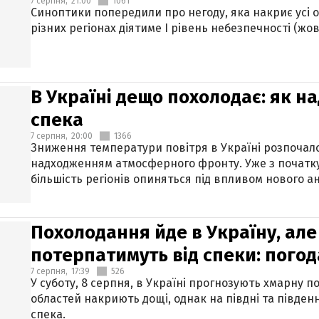
7 серпня,
21:00
1061
Синоптики попередили про негоду, яка накриє усі об
різних регіонах діятиме І рівень небезпечності (жов
В Україні дещо похолодає: як н
спека
7 серпня,
20:00
1366
Зниження температури повітря в Україні розпочалос
надходженням атмосферного фронту. Уже з початку
більшість регіонів опиняться під впливом нового а
Похолодання йде в Україну, але
потерпатимуть від спеки: погод
7 серпня,
17:39
526
У суботу, 8 серпня, в Україні прогнозують хмарну п
областей накриють дощі, однак на півдні та півден
спека.