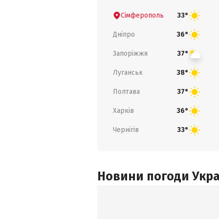
Сімферополь
33°
Дніпро
36°
Запоріжжя
37°
Луганськ
38°
Полтава
37°
Харків
36°
Чернігів
33°
Новини погоди Украї