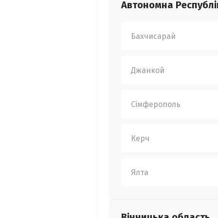
Автономна Республі
Бахчисарай
Джанкой
Сімферополь
Керч
Ялта
Вінницька
область