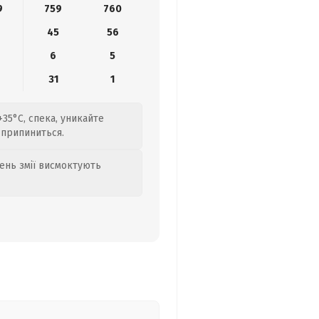
9
759
760
45
56
6
5
31
1
+35°C, спека, уникайте
 припиниться.
день змії висмоктують