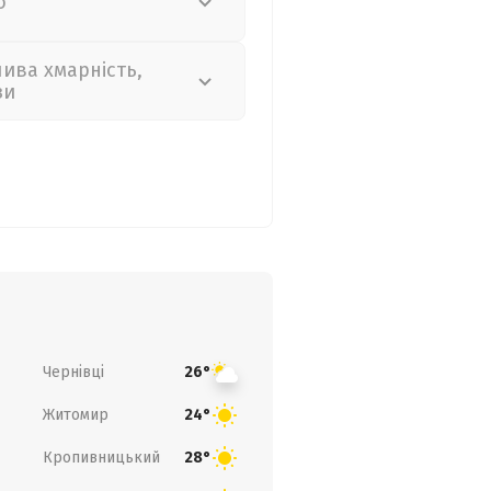
о
лива хмарність,
зи
Чернівці
26°
Житомир
24°
Кропивницький
28°