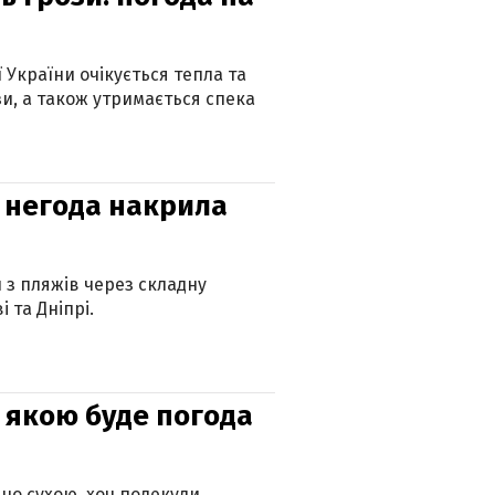
ї України очікується тепла та
зи, а також утримається спека
: негода накрила
и з пляжів через складну
 та Дніпрі.
и: якою буде погода
но сухою, хоч подекуди