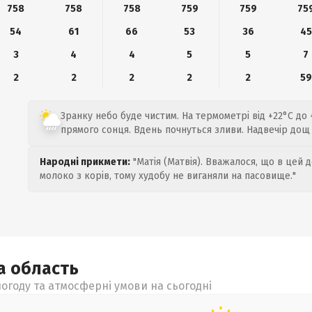
758
758
758
759
759
75
54
61
66
53
36
45
3
4
4
5
5
7
2
2
2
2
2
59
Зранку небо буде чистим. На термометрі від +22°C до 
прямого сонця. Вдень почнуться зливи. Надвечір дощ
Народні прикмети:
"Матія (Матвія). Вважалося, що в цей 
молоко з корів, тому худобу не виганяли на пасовище."
ка
область
огоду та атмосферні умови на сьогодні