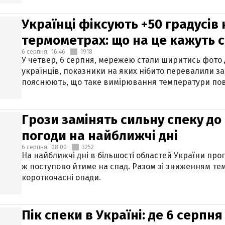
Українці фіксують +50 градусів
термометрах: що на це кажуть 
6 серпня,
16:46
1918
У четвер, 6 серпня, мережею стали ширитись фото
українців, показники на яких нібито перевалили за
пояснюють, що таке вимірювання температури пов
Грози замінять сильну спеку до 
погоди на найближчі дні
6 серпня,
08:00
3252
На найближчі дні в більшості областей України про
ж поступово йтиме на спад. Разом зі зниженням те
короткочасні опади.
Пік спеки в Україні: де 6 серпня