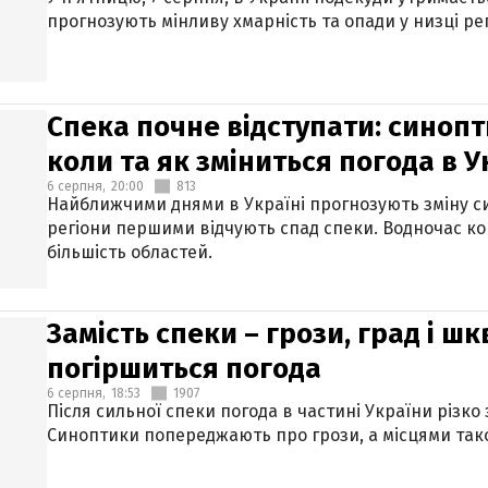
прогнозують мінливу хмарність та опади у низці рег
Спека почне відступати: синопт
коли та як зміниться погода в У
6 серпня,
20:00
813
Найближчими днями в Україні прогнозують зміну син
регіони першими відчують спад спеки. Водночас к
більшість областей.
Замість спеки – грози, град і шк
погіршиться погода
6 серпня,
18:53
1907
Після сильної спеки погода в частині України різко
Синоптики попереджають про грози, а місцями тако