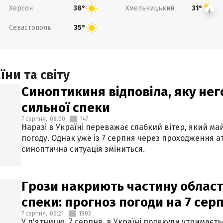
Херсон
Хмельницький
38°
31°
Севастополь
35°
ни та світу
Синоптикиня відповіла, яку нег
сильної спеки
7 серпня,
08:00
147
Наразі в Україні переважає слабкий вітер, який м
погоду. Однак уже із 7 серпня через проходження 
синоптична ситуація зміниться.
Грози накриють частину областе
спеки: прогноз погоди на 7 сер
7 серпня,
06:21
1803
У п'ятницю, 7 серпня, в Україні подекуди утримаєт