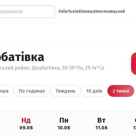
Київ
Львів
Вінниця
Хмельницький
батівка
ький район, Щербатівка, 50.78°Пн, 29.14°Сх
ора
По годинах
Тиждень
10 днів
2 тижні
Нд
Пн
Вт
09.08
10.08
11.08
1