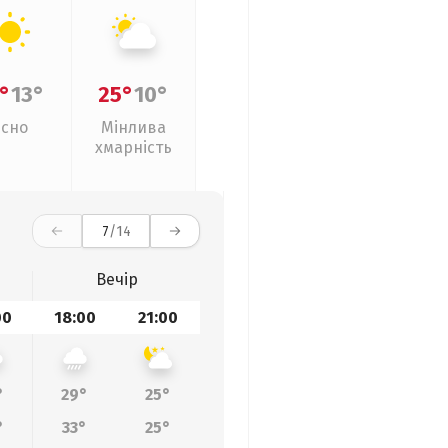
°
13°
25°
10°
Ясно
Мінлива
хмарність
7
/14
Вечір
00
18:00
21:00
°
29°
25°
°
33°
25°