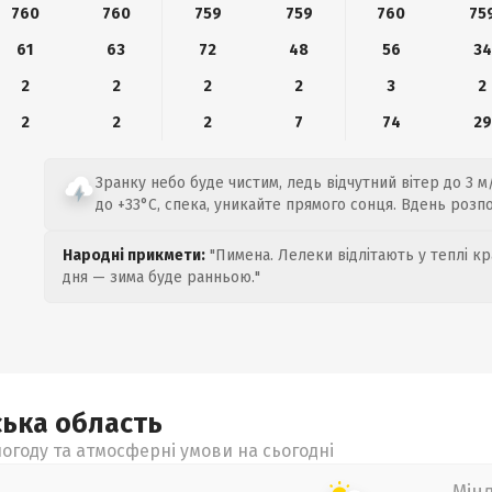
760
760
759
759
760
75
61
63
72
48
56
34
2
2
2
2
3
2
2
2
2
7
74
29
Зранку небо буде чистим, ледь відчутний вітер до 3 м
до +33°C, спека, уникайте прямого сонця. Вдень розп
Народні прикмети:
"Пимена. Лелеки відлітають у теплі кр
дня — зима буде ранньою."
ська
область
огоду та атмосферні умови на сьогодні