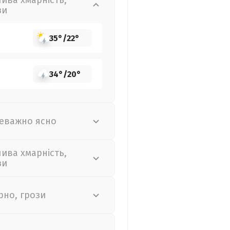
лива хмарність,
зи
35°
/
22°
34°
/
20°
еважно ясно
лива хмарність,
зи
рно, грози