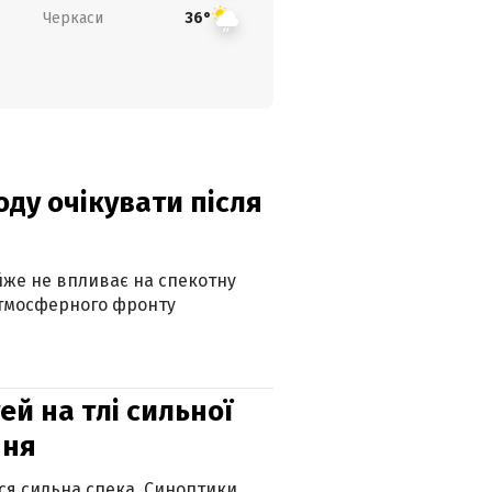
Черкаси
36°
оду очікувати після
айже не впливає на спекотну
атмосферного фронту
й на тлі сильної
пня
ься сильна спека. Синоптики