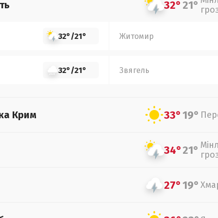
Мін
32°
21°
ть
гро
32°
/
21°
Житомир
32°
/
21°
Звягель
33°
19°
ка Крим
Пер
Мін
34°
21°
гро
27°
19°
Хма