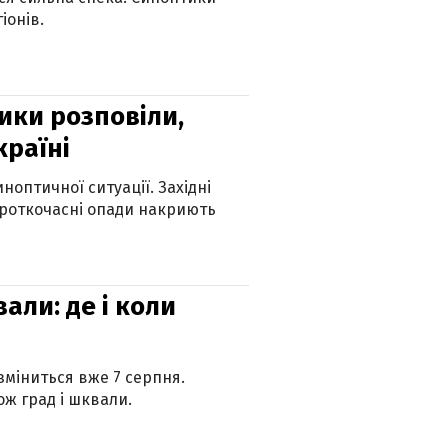
іонів.
ики розповіли,
країні
оптичної ситуації. Західні
ороткочасні опади накриють
вали: де і коли
 зміниться вже 7 серпня.
ж град і шквали.