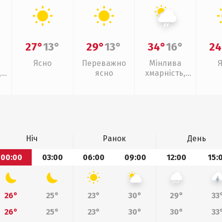
27°
13°
29°
13°
34°
16°
24
Ясно
Переважно
Мінлива
,
ясно
хмарність,
ощ
слабкий дощ
Ніч
Ранок
День
00:00
03:00
06:00
09:00
12:00
15:
26°
25°
23°
30°
29°
33
26°
25°
23°
30°
30°
33