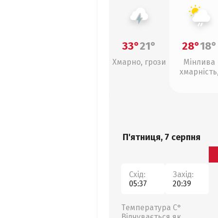
33°
21°
28°
18°
Хмарно, грози
Мінлива
хмарність
слабкий д
П'ятниця, 7 серпня
Схід:
Захід:
05:37
20:39
Температура С°
Відчувається як