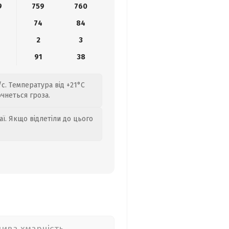
9
759
760
74
84
2
3
91
38
/с. Температура від +21°C
очнеться гроза.
аї. Якщо відлетіли до цього