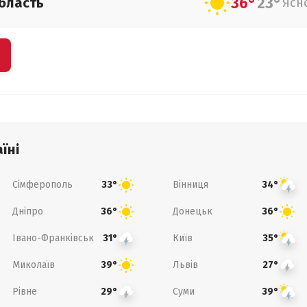
36°
23°
бласть
Ясн
їні
Сімферополь
Вінниця
33°
34°
Дніпро
Донецьк
36°
36°
Івано-Франківськ
Київ
31°
35°
Миколаїв
Львів
39°
27°
Рівне
Суми
29°
39°