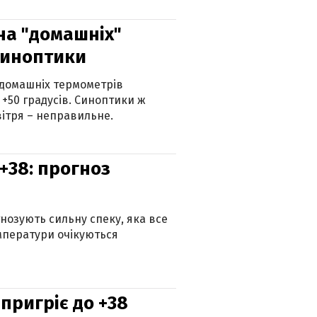
 на "домашніх"
синоптики
 домашніх термометрів
 +50 градусів. Синоптики ж
ітря – неправильне.
+38: прогноз
гнозують сильну спеку, яка все
мператури очікуються
 пригріє до +38