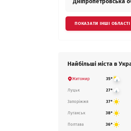
Дніпропетровська
о
ПОКАЗАТИ ІНШІ ОБЛАСТІ
Найбільші міста в Укра
Житомир
35°
Луцьк
27°
Запоріжжя
37°
Луганськ
38°
Полтава
36°