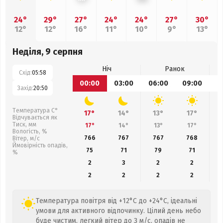
24°
29°
27°
24°
24°
27°
30°
12°
12°
16°
11°
10°
9°
13°
Неділя, 9 серпня
Ніч
Ранок
Схід:
05:58
00:00
03:00
06:00
09:00
1
Захід:
20:50
Температура С°
17°
14°
13°
17°
Відчувається як
Тиск, мм
17°
14°
13°
17°
Вологість, %
766
767
767
768
Вітер, м/с
Ймовірність опадів,
75
71
79
71
%
2
3
2
2
2
2
2
2
Температура повітря від +12°C до +24°C, ідеальні
умови для активного відпочинку. Цілий день небо
буде чистим, легкий вітер до 3 м/с, опадів не