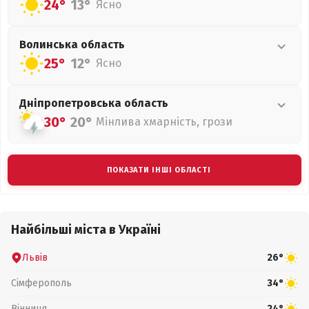
24°
13°
Ясно
Волинська
область
25°
12°
Ясно
Дніпропетровська
область
30°
20°
Мінлива хмарність, грози
ПОКАЗАТИ ІНШІ ОБЛАСТІ
Найбільші міста в Україні
Львів
26°
Сімферополь
34°
Вінниця
24°