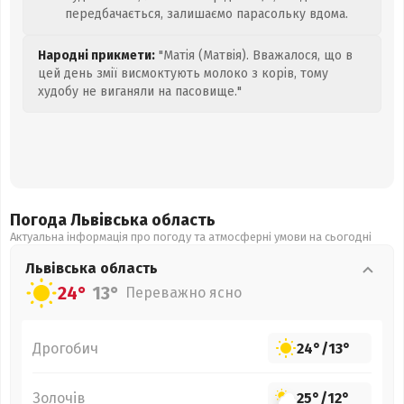
передбачається, залишаємо парасольку вдома.
Народні прикмети:
"Матія (Матвія). Вважалося, що в
цей день змії висмоктують молоко з корів, тому
худобу не виганяли на пасовище."
Погода Львівська
область
Актуальна інформація про погоду та атмосферні умови на сьогодні
Львівська
область
24°
13°
Переважно ясно
Дрогобич
24°
/
13°
Золочів
25°
/
12°