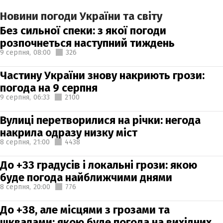
Новини погоди України та світу
Без сильної спеки: з якої погоди
розпочнеться наступний тиждень
9 серпня,
08:00
326
Частину України знову накриють грози:
погода на 9 серпня
9 серпня,
06:33
2100
Вулиці перетворилися на річки: негода
накрила одразу низку міст
8 серпня,
21:00
4438
До +33 градусів і локальні грози: якою
буде погода найближчими днями
8 серпня,
20:00
776
До +38, але місцями з грозами та
шквалами: якою буде погода на вихідних