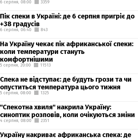
6 серпня,
08:00
3359
Пік спеки в Україні: де 6 серпня пригріє до
+38 градусів
6 серпня,
06:40
843
На Україну чекає пік африканської спеки:
коли температури стануть
комфортнішими
5 серпня,
20:00
11513
Спека не відступає: де будуть грози та чи
опуститься температура цього тижня
5 серпня,
08:00
1325
"Спекотна хвиля" накрила Україну:
синоптик розповів, коли очікуються зміни
4 серпня,
08:00
2351
Україну накриває африканська спека: де