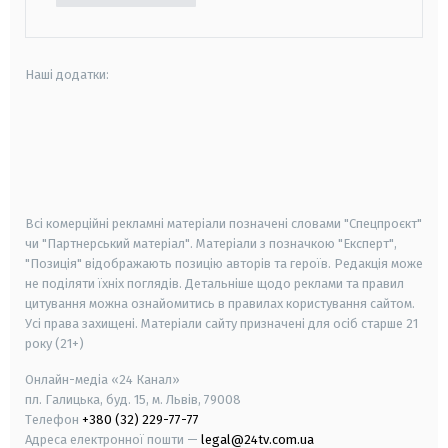
Наші додатки:
android
apple
smart tv
samsung smart tv
Всі комерційні рекламні матеріали позначені словами "Спецпроєкт"
чи "Партнерський матеріал". Матеріали з позначкою "Експерт",
"Позиція" відображають позицію авторів та героїв. Редакція може
не поділяти їхніх поглядів. Детальніше щодо реклами та правил
цитування можна ознайомитись в правилах користування сайтом.
Усі права захищені.
Матеріали сайту призначені для осіб старше
21
року (21+)
Онлайн-медіа «24 Канал»
пл. Галицька, буд. 15, м. Львів, 79008
Телефон
+380 (32) 229-77-77
Адреса електронної пошти —
legal@24tv.com.ua