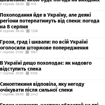
8 серпня,
08:00
976
Похолодання йде в Україну, але деякі
регіони потерпатимуть від спеки: погода
на 8 серпня
8 серпня,
06:46
1338
Грози, град і шквали: по всій Україні
оголосили штормове попередження
7 серпня,
21:00
1961
В Україні дещо похолодає: як надовго
відступить спека
7 серпня,
20:00
9336
Синоптикиня відповіла, яку негоду
очікувати після сильної спеки
7 серпня,
08:00
2443