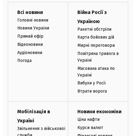
Всі новини
Війна Росії з
Головні новини
Україною
Новини України
Ракетні обстріли
Прямий ефір
Карта бойових дій
Відеоновини
Мирні переговори
Аудіоновини
Повітряна тривога в
Україні
Погода
Масована атака по
Україні
Вибухи у Росії
Втрати ворога
Мобілізація в
Новини економіки
Ціна нафти
Україні
Курси валют
Звільнення з військової
служби
Фінансові новини