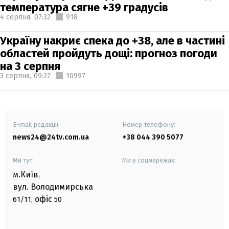
температура сягне +39 градусів
4 серпня,
07:32
918
Україну накриє спека до +38, але в частині
областей пройдуть дощі: прогноз погоди
на 3 серпня
3 серпня,
09:27
10997
E-mail редакції
Номер телефону:
news24@24tv.com.ua
+38 044 390 5077
Ми тут:
Ми в соцмережах:
м.Київ
,
вул. Володимирська
офіс
61/11,
50