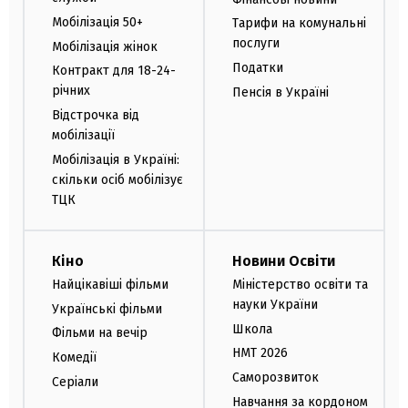
Мобілізація 50+
Тарифи на комунальні
послуги
Мобілізація жінок
Податки
Контракт для 18-24-
річних
Пенсія в Україні
Відстрочка від
мобілізації
Мобілізація в Україні:
скільки осіб мобілізує
ТЦК
Кіно
Новини Освіти
Найцікавіші фільми
Міністерство освіти та
науки України
Українські фільми
Школа
Фільми на вечір
НМТ 2026
Комедії
Саморозвиток
Серіали
Навчання за кордоном