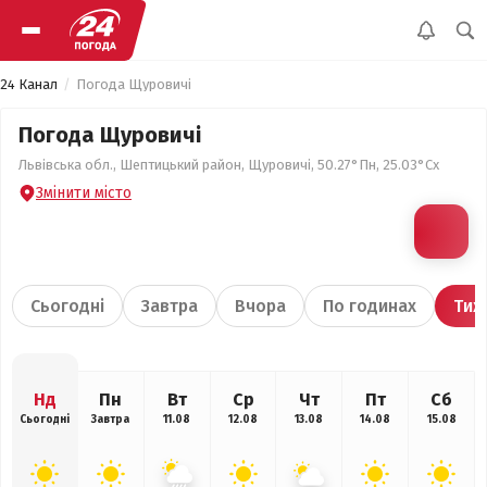
24 Канал
Погода Щуровичі
Погода Щуровичі
Львівська обл., Шептицький район, Щуровичі, 50.27°Пн, 25.03°Сх
Змінити місто
Сьогодні
Завтра
Вчора
По годинах
Тиж
Нд
Пн
Вт
Ср
Чт
Пт
Сб
Сьогодні
Завтра
11.08
12.08
13.08
14.08
15.08