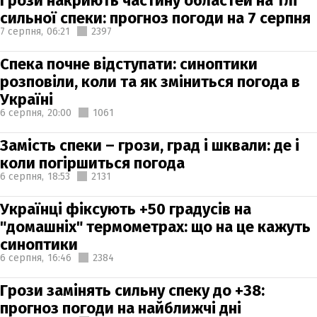
Грози накриють частину областей на тлі
сильної спеки: прогноз погоди на 7 серпня
7 серпня,
06:21
2397
Спека почне відступати: синоптики
розповіли, коли та як зміниться погода в
Україні
6 серпня,
20:00
1061
Замість спеки – грози, град і шквали: де і
коли погіршиться погода
6 серпня,
18:53
2131
Українці фіксують +50 градусів на
"домашніх" термометрах: що на це кажуть
синоптики
6 серпня,
16:46
2384
Грози замінять сильну спеку до +38:
прогноз погоди на найближчі дні