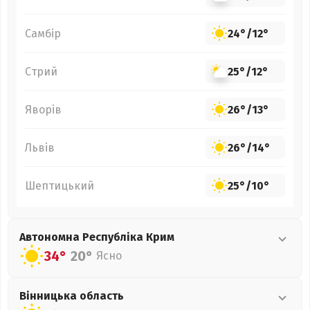
Самбір
24°
/
12°
Стрий
25°
/
12°
Яворів
26°
/
13°
Львів
26°
/
14°
Шептицький
25°
/
10°
Автономна Республіка Крим
34°
20°
Ясно
Вінницька
область