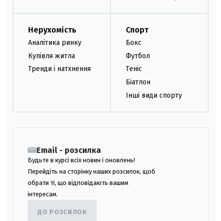
Нерухомість
Спорт
Аналітика ринку
Бокс
Купівля житла
Футбол
Тренди і натхнення
Теніс
Біатлон
Інші види спорту
Email - розсилка
Будьте в курсі всіх новин і оновлень!
Перейдіть на сторінку наших розсилок, щоб
обрати ті, що відповідають вашим
інтересам.
ДО РОЗСИЛОК