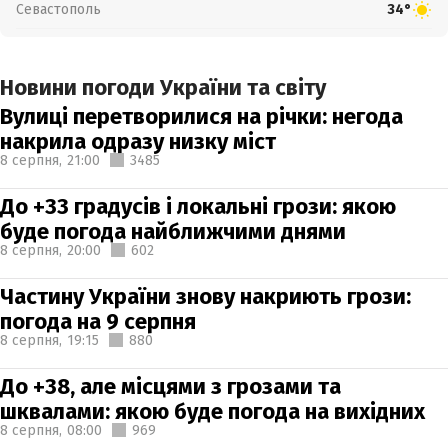
Севастополь
34°
Новини погоди України та світу
Вулиці перетворилися на річки: негода
накрила одразу низку міст
8 серпня,
21:00
3485
До +33 градусів і локальні грози: якою
буде погода найближчими днями
8 серпня,
20:00
602
Частину України знову накриють грози:
погода на 9 серпня
8 серпня,
19:15
880
До +38, але місцями з грозами та
шквалами: якою буде погода на вихідних
8 серпня,
08:00
969