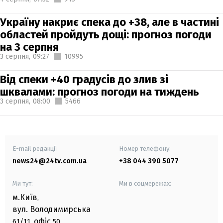
Україну накриє спека до +38, але в частині
областей пройдуть дощі: прогноз погоди
на 3 серпня
3 серпня,
09:27
10995
Від спеки +40 градусів до злив зі
шквалами: прогноз погоди на тиждень
3 серпня,
08:00
5466
E-mail редакції
Номер телефону:
news24@24tv.com.ua
+38 044 390 5077
Ми тут:
Ми в соцмережах:
м.Київ
,
вул. Володимирська
офіс
61/11,
50