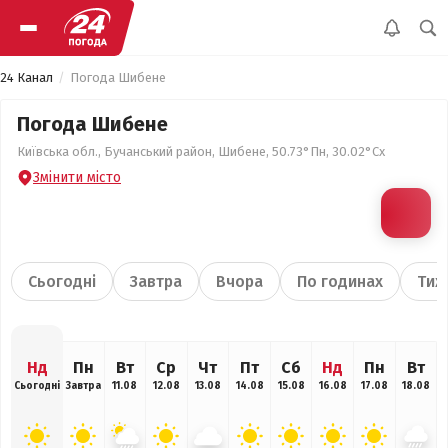
24 Канал
Погода Шибене
Погода Шибене
Київська обл., Бучанський район, Шибене, 50.73°Пн, 30.02°Сх
Змінити місто
Сьогодні
Завтра
Вчора
По годинах
Тиж
Нд
Пн
Вт
Ср
Чт
Пт
Сб
Нд
Пн
Вт
Сьогодні
Завтра
11.08
12.08
13.08
14.08
15.08
16.08
17.08
18.08