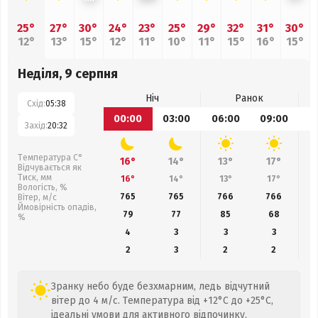
25°
27°
30°
24°
23°
25°
29°
32°
31°
30°
12°
13°
15°
12°
11°
10°
11°
15°
16°
15°
Неділя, 9 серпня
Ніч
Ранок
Схід:
05:38
00:00
03:00
06:00
09:00
1
Захід:
20:32
Температура С°
16°
14°
13°
17°
Відчувається як
Тиск, мм
16°
14°
13°
17°
Вологість, %
765
765
766
766
Вітер, м/с
Ймовірність опадів,
79
77
85
68
%
4
3
3
3
2
3
2
2
Зранку небо буде безхмарним, ледь відчутний
вітер до 4 м/с. Температура від +12°C до +25°C,
ідеальні умови для активного відпочинку.