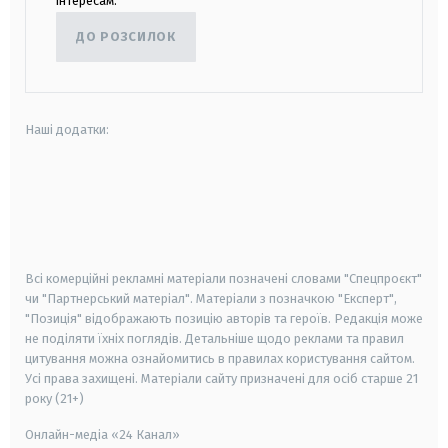
інтересам.
ДО РОЗСИЛОК
Наші додатки:
android
apple
smart tv
samsung smart tv
Всі комерційні рекламні матеріали позначені словами "Спецпроєкт"
чи "Партнерський матеріал". Матеріали з позначкою "Експерт",
"Позиція" відображають позицію авторів та героїв. Редакція може
не поділяти їхніх поглядів. Детальніше щодо реклами та правил
цитування можна ознайомитись в правилах користування сайтом.
Усі права захищені.
Матеріали сайту призначені для осіб старше
21
року (21+)
Онлайн-медіа «24 Канал»