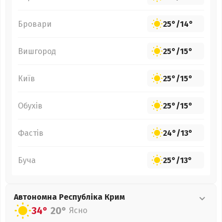
Бровари
25°
/
14°
Вишгород
25°
/
15°
Київ
25°
/
15°
Обухів
25°
/
15°
Фастів
24°
/
13°
Буча
25°
/
13°
Автономна Республіка Крим
34°
20°
Ясно