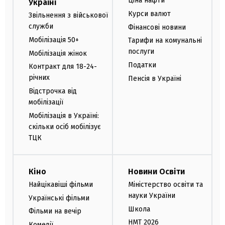
Ціна нафти
Україні
Курси валют
Звільнення з військової
служби
Фінансові новини
Мобілізація 50+
Тарифи на комунальні
послуги
Мобілізація жінок
Податки
Контракт для 18-24-
річних
Пенсія в Україні
Відстрочка від
мобілізації
Мобілізація в Україні:
скільки осіб мобілізує
ТЦК
Кіно
Новини Освіти
Найцікавіші фільми
Міністерство освіти та
науки України
Українські фільми
Школа
Фільми на вечір
НМТ 2026
Комедії