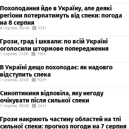
Похолодання йде в Україну, але деякі
регіони потерпатимуть від спеки: погода
на 8 серпня
8 серпня,
06:46
1331
Грози, град і шквали: по всій Україні
оголосили штормове попередження
7 серпня,
21:00
1954
В Україні дещо похолодає: як надовго
відступить спека
7 серпня,
20:00
9229
Синоптикиня відповіла, яку негоду
очікувати після сильної спеки
7 серпня,
08:00
2441
Грози накриють частину областей на тлі
сильної спеки: прогноз погоди на 7 серпня