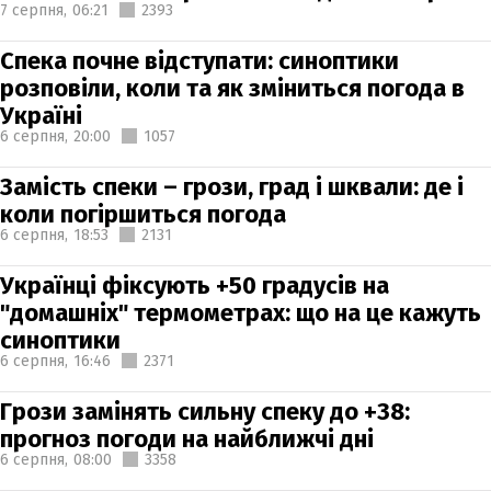
7 серпня,
06:21
2393
Спека почне відступати: синоптики
розповіли, коли та як зміниться погода в
Україні
6 серпня,
20:00
1057
Замість спеки – грози, град і шквали: де і
коли погіршиться погода
6 серпня,
18:53
2131
Українці фіксують +50 градусів на
"домашніх" термометрах: що на це кажуть
синоптики
6 серпня,
16:46
2371
Грози замінять сильну спеку до +38:
прогноз погоди на найближчі дні
6 серпня,
08:00
3358