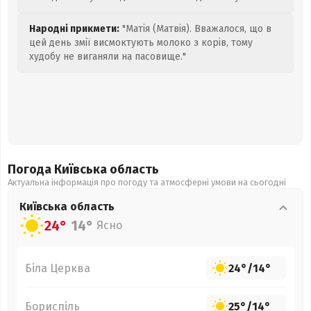
Народні прикмети:
"Матія (Матвія). Вважалося, що в
цей день змії висмоктують молоко з корів, тому
худобу не виганяли на пасовище."
Погода Київська
область
Актуальна інформація про погоду та атмосферні умови на сьогодні
Київська
область
24°
14°
Ясно
Біла Церква
24°
/
14°
Бориспіль
25°
/
14°