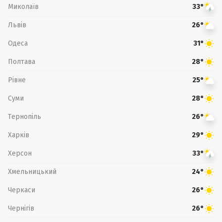
Миколаїв
33°
Львів
26°
Одеса
31°
Полтава
28°
Рівне
25°
Суми
28°
Тернопіль
26°
Харків
29°
Херсон
33°
Хмельницький
24°
Черкаси
26°
Чернігів
26°