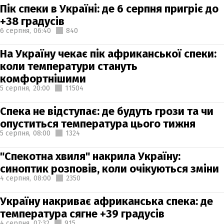
Пік спеки в Україні: де 6 серпня пригріє до
+38 градусів
6 серпня,
06:40
840
На Україну чекає пік африканської спеки:
коли температури стануть
комфортнішими
5 серпня,
20:00
11504
Спека не відступає: де будуть грози та чи
опуститься температура цього тижня
5 серпня,
08:00
1324
"Спекотна хвиля" накрила Україну:
синоптик розповів, коли очікуються зміни
4 серпня,
08:00
2350
Україну накриває африканська спека: де
температура сягне +39 градусів
4 серпня,
07:32
915