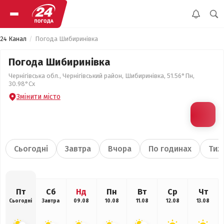
24 Канал
Погода Шибиринівка
Погода Шибиринівка
Чернігівська обл., Чернігівський район, Шибиринівка, 51.56°Пн,
30.98°Сх
Змінити місто
Сьогодні
Завтра
Вчора
По годинах
Тиж
Пт
Сб
Нд
Пн
Вт
Ср
Чт
Сьогодні
Завтра
09.08
10.08
11.08
12.08
13.08