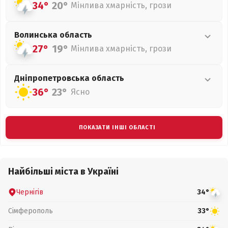
34°
20°
Мінлива хмарність, грози
Волинська
область
27°
19°
Мінлива хмарність, грози
Дніпропетровська
область
36°
23°
Ясно
ПОКАЗАТИ ІНШІ ОБЛАСТІ
Найбільші міста в Україні
Чернігів
34°
Сімферополь
33°