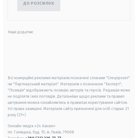
ДО РОЗСИЛОК
Наші додатки:
android
apple
smart tv
samsung smart tv
Всі комерційні рекламні матеріали позначені словами "Спецпроєкт"
чи "Партнерський матеріал". Матеріали з позначкою "Експерт",
"Позиція" відображають позицію авторів та героїв. Редакція може
не поділяти їхніх поглядів. Детальніше щодо реклами та правил
цитування можна ознайомитись в правилах користування сайтом.
Усі права захищені.
Матеріали сайту призначені для осіб старше
21
року (21+)
Онлайн-медіа «24 Канал»
пл. Галицька, буд. 15, м. Львів, 79008