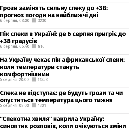
Грози замінять сильну спеку до +38:
прогноз погоди на найближчі дні
6 серпня,
08:00
3230
Пік спеки в Україні: де 6 серпня пригріє до
+38 градусів
6 серпня,
06:40
816
На Україну чекає пік африканської спеки:
коли температури стануть
комфортнішими
5 серпня,
20:00
11358
Спека не відступає: де будуть грози та чи
опуститься температура цього тижня
5 серпня,
08:00
1301
"Спекотна хвиля" накрила Україну:
синоптик розповів, коли очікуються зміни