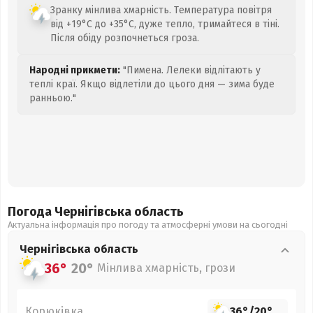
Зранку мінлива хмарність. Температура повітря
від +19°C до +35°C, дуже тепло, тримайтеся в тіні.
Після обіду розпочнеться гроза.
Народні прикмети:
"Пимена. Лелеки відлітають у
теплі краї. Якщо відлетіли до цього дня — зима буде
ранньою."
Погода Чернігівська
область
Актуальна інформація про погоду та атмосферні умови на сьогодні
Чернігівська
область
36°
20°
Мінлива хмарність, грози
Корюківка
36°
/
20°