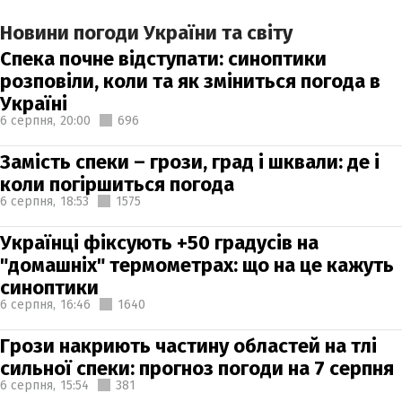
Новини погоди України та світу
Спека почне відступати: синоптики
розповіли, коли та як зміниться погода в
Україні
6 серпня,
20:00
696
Замість спеки – грози, град і шквали: де і
коли погіршиться погода
6 серпня,
18:53
1575
Українці фіксують +50 градусів на
"домашніх" термометрах: що на це кажуть
синоптики
6 серпня,
16:46
1640
Грози накриють частину областей на тлі
сильної спеки: прогноз погоди на 7 серпня
6 серпня,
15:54
381