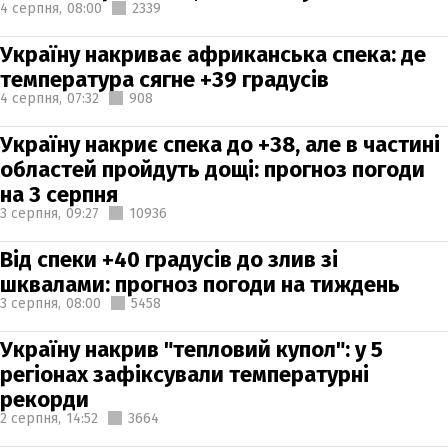
4 серпня,
08:00
2339
Україну накриває африканська спека: де
температура сягне +39 градусів
4 серпня,
07:32
908
Україну накриє спека до +38, але в частині
областей пройдуть дощі: прогноз погоди
на 3 серпня
3 серпня,
09:27
10936
Від спеки +40 градусів до злив зі
шквалами: прогноз погоди на тиждень
3 серпня,
08:00
5458
Україну накрив "тепловий купол": у 5
регіонах зафіксували температурні
рекорди
2 серпня,
14:52
3664