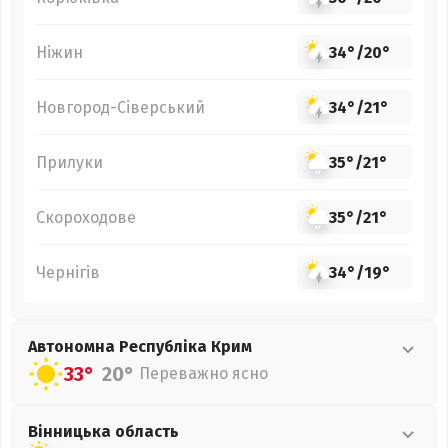
Ніжин
34°
/
20°
Новгород-Сіверський
34°
/
21°
Прилуки
35°
/
21°
Скороходове
35°
/
21°
Чернігів
34°
/
19°
Автономна Республіка Крим
33°
20°
Переважно ясно
Вінницька
область