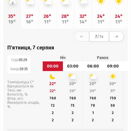
35°
27°
26°
28°
32°
24°
24°
19°
16°
11°
11°
14°
11°
11°
7
/14
П'ятниця, 7 серпня
Ніч
Ранок
Схід:
05:29
00:00
03:00
06:00
09:00
1
Захід:
20:35
Температура С°
22°
20°
20°
30°
Відчувається як
Тиск, мм
22°
20°
20°
31°
Вологість, %
760
760
760
759
Вітер, м/с
Ймовірність опадів,
72
75
79
50
%
2
2
1
2
2
2
2
2