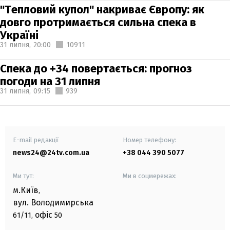
"Тепловий купол" накриває Європу: як
довго протримається сильна спека в
Україні
31 липня,
20:00
10911
Спека до +34 повертається: прогноз
погоди на 31 липня
31 липня,
09:15
939
E-mail редакції
Номер телефону:
news24@24tv.com.ua
+38 044 390 5077
Ми тут:
Ми в соцмережах:
м.Київ
,
вул. Володимирська
офіс
61/11,
50