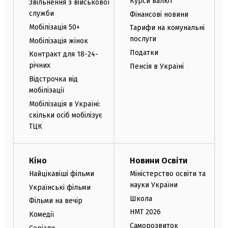
Курси валют
Звільнення з військової
служби
Фінансові новини
Мобілізація 50+
Тарифи на комунальні
послуги
Мобілізація жінок
Податки
Контракт для 18-24-
річних
Пенсія в Україні
Відстрочка від
мобілізації
Мобілізація в Україні:
скільки осіб мобілізує
ТЦК
Кіно
Новини Освіти
Найцікавіші фільми
Міністерство освіти та
науки України
Українські фільми
Школа
Фільми на вечір
НМТ 2026
Комедії
Саморозвиток