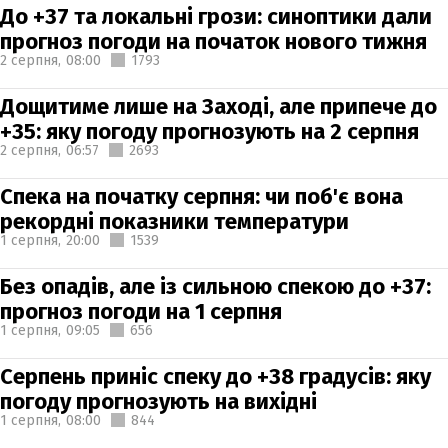
До +37 та локальні грози: синоптики дали
прогноз погоди на початок нового тижня
2 серпня,
08:00
1793
Дощитиме лише на Заході, але припече до
+35: яку погоду прогнозують на 2 серпня
2 серпня,
06:57
2693
Спека на початку серпня: чи поб'є вона
рекордні показники температури
1 серпня,
20:00
1539
Без опадів, але із сильною спекою до +37:
прогноз погоди на 1 серпня
1 серпня,
09:05
656
Серпень приніс спеку до +38 градусів: яку
погоду прогнозують на вихідні
1 серпня,
08:00
844