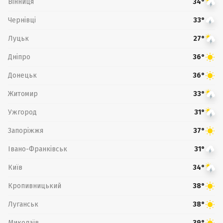
Вінниця
34°
Чернівці
33°
Луцьк
27°
Дніпро
36°
Донецьк
36°
Житомир
33°
Ужгород
31°
Запоріжжя
37°
Івано-Франківськ
31°
Київ
34°
Кропивницький
38°
Луганськ
38°
Миколаїв
39°