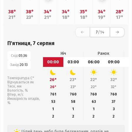
38°
38°
34°
34°
35°
34°
28°
21°
23°
21°
18°
18°
19°
17°
7
/14
П'ятниця, 7 серпня
Ніч
Ранок
Схід:
05:36
00:00
03:00
06:00
09:00
1
Захід:
20:13
Температура С°
26°
23°
22°
32°
Відчувається як
Тиск, мм
26°
23°
22°
32°
Вологість, %
761
760
760
760
Вітер, м/с
Ймовірність опадів,
53
58
63
37
%
1
1
1
3
2
2
2
2
Цілий день небо буде безхмарним, опадів не