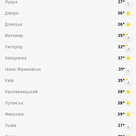
Луцьк
27°
Дніпро
36°
Донецьк
36°
Житомир
35°
Ужгород
32°
Запоріжжя
37°
Івано-Франківськ
31°
Київ
35°
Кропивницький
38°
Луганськ
38°
Миколаїв
39°
Львів
27°