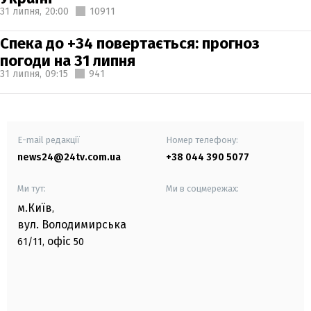
31 липня,
20:00
10911
Спека до +34 повертається: прогноз
погоди на 31 липня
31 липня,
09:15
941
E-mail редакції
Номер телефону:
news24@24tv.com.ua
+38 044 390 5077
Ми тут:
Ми в соцмережах:
м.Київ
,
вул. Володимирська
офіс
61/11,
50