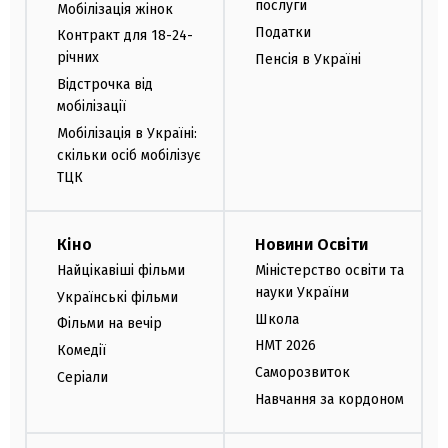
послуги
Мобілізація жінок
Податки
Контракт для 18-24-
річних
Пенсія в Україні
Відстрочка від
мобілізації
Мобілізація в Україні:
скільки осіб мобілізує
ТЦК
Кіно
Новини Освіти
Найцікавіші фільми
Міністерство освіти та
науки України
Українські фільми
Школа
Фільми на вечір
НМТ 2026
Комедії
Саморозвиток
Серіали
Навчання за кордоном