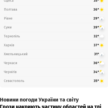
Одеса
35°
Полтава
36°
Рівне
29°
Суми
39°
Тернопіль
32°
Харків
37°
Хмельницький
31°
Черкаси
36°
Чернігів
34°
Севастополь
35°
Новини погоди України та світу
Грози накриють частину областей на тлі