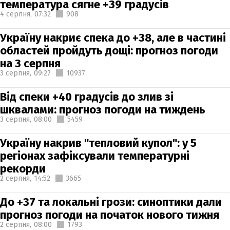
температура сягне +39 градусів
4 серпня,
07:32
908
Україну накриє спека до +38, але в частині
областей пройдуть дощі: прогноз погоди
на 3 серпня
3 серпня,
09:27
10937
Від спеки +40 градусів до злив зі
шквалами: прогноз погоди на тиждень
3 серпня,
08:00
5459
Україну накрив "тепловий купол": у 5
регіонах зафіксували температурні
рекорди
2 серпня,
14:52
3665
До +37 та локальні грози: синоптики дали
прогноз погоди на початок нового тижня
2 серпня,
08:00
1793