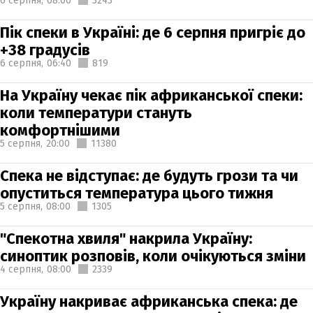
6 серпня,
08:00
3243
Пік спеки в Україні: де 6 серпня пригріє до
+38 градусів
6 серпня,
06:40
819
На Україну чекає пік африканської спеки:
коли температури стануть
комфортнішими
5 серпня,
20:00
11380
Спека не відступає: де будуть грози та чи
опуститься температура цього тижня
5 серпня,
08:00
1305
"Спекотна хвиля" накрила Україну:
синоптик розповів, коли очікуються зміни
4 серпня,
08:00
2339
Україну накриває африканська спека: де