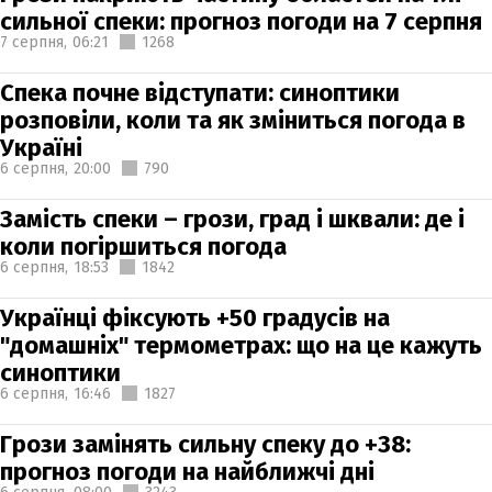
сильної спеки: прогноз погоди на 7 серпня
7 серпня,
06:21
1268
Спека почне відступати: синоптики
розповіли, коли та як зміниться погода в
Україні
6 серпня,
20:00
790
Замість спеки – грози, град і шквали: де і
коли погіршиться погода
6 серпня,
18:53
1842
Українці фіксують +50 градусів на
"домашніх" термометрах: що на це кажуть
синоптики
6 серпня,
16:46
1827
Грози замінять сильну спеку до +38:
прогноз погоди на найближчі дні