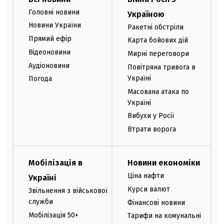
Головні новини
Україною
Новини України
Ракетні обстріли
Прямий ефір
Карта бойових дій
Відеоновини
Мирні переговори
Аудіоновини
Повітряна тривога в
Україні
Погода
Масована атака по
Україні
Вибухи у Росії
Втрати ворога
Мобілізація в
Новини економіки
Ціна нафти
Україні
Курси валют
Звільнення з військової
служби
Фінансові новини
Мобілізація 50+
Тарифи на комунальні