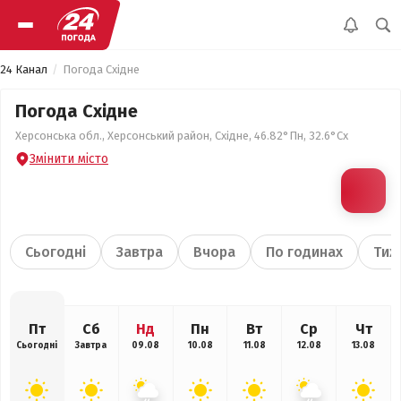
24 Канал
Погода Східне
Погода Східне
Херсонська обл., Херсонський район, Східне, 46.82°Пн, 32.6°Сх
Змінити місто
Сьогодні
Завтра
Вчора
По годинах
Тиж
Пт
Сб
Нд
Пн
Вт
Ср
Чт
Сьогодні
Завтра
09.08
10.08
11.08
12.08
13.08