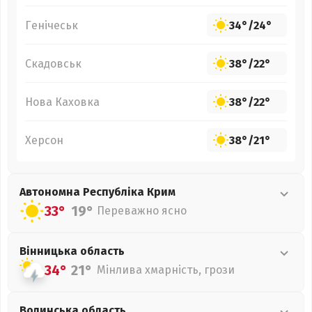
Генічеськ
34°
/
24°
Скадовськ
38°
/
22°
Нова Каховка
38°
/
22°
Херсон
38°
/
21°
Автономна Республіка Крим
33°
19°
Переважно ясно
Вінницька
область
34°
21°
Мінлива хмарність, грози
Волинська
область