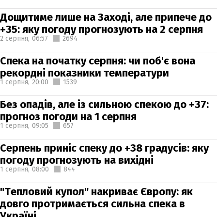
Дощитиме лише на Заході, але припече до
+35: яку погоду прогнозують на 2 серпня
2 серпня,
06:57
2694
Спека на початку серпня: чи поб'є вона
рекордні показники температури
1 серпня,
20:00
1539
Без опадів, але із сильною спекою до +37:
прогноз погоди на 1 серпня
1 серпня,
09:05
657
Серпень приніс спеку до +38 градусів: яку
погоду прогнозують на вихідні
1 серпня,
08:00
844
"Тепловий купол" накриває Європу: як
довго протримається сильна спека в
Україні