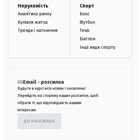
Нерухомість
Спорт
Аналітика ринку
Бокс
Купівля житла
Футбол
Тренди і натхнення
Теніс
Біатлон
Інші види спорту
Email - розсилка
Будьте в курсі всіх новин і оновлень!
Перейдіть на сторінку наших розсилок, щоб
обрати ті, що відповідають вашим
інтересам.
ДО РОЗСИЛОК