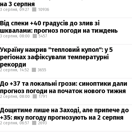
на 3 серпня
3 серпня,
09:27
10936
Від спеки +40 градусів до злив зі
шквалами: прогноз погоди на тиждень
3 серпня,
08:00
5457
Україну накрив "тепловий купол": у 5
регіонах зафіксували температурні
рекорди
2 серпня,
14:52
3655
До +37 та локальні грози: синоптики дали
прогноз погоди на початок нового тижня
2 серпня,
08:00
1791
Дощитиме лише на Заході, але припече до
+35: яку погоду прогнозують на 2 серпня
2 серпня,
06:57
2693