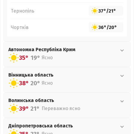
Тернопіль
37°
/
21°
Чортків
36°
/
20°
Автономна Республіка Крим
35°
19°
Ясно
Вінницька
область
38°
20°
Ясно
Волинська
область
39°
21°
Переважно ясно
Дніпропетровська
область
Ясно