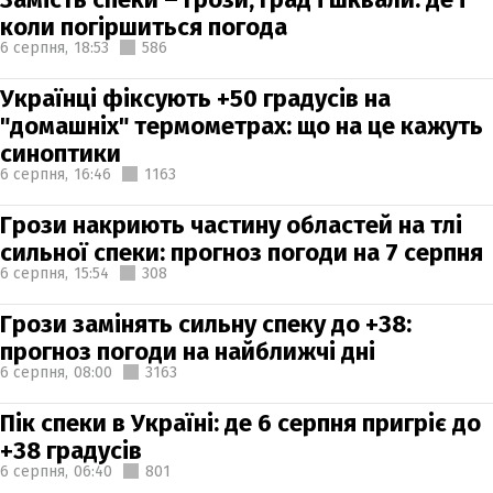
коли погіршиться погода
6 серпня,
18:53
586
Українці фіксують +50 градусів на
"домашніх" термометрах: що на це кажуть
синоптики
6 серпня,
16:46
1163
Грози накриють частину областей на тлі
сильної спеки: прогноз погоди на 7 серпня
6 серпня,
15:54
308
Грози замінять сильну спеку до +38:
прогноз погоди на найближчі дні
6 серпня,
08:00
3163
Пік спеки в Україні: де 6 серпня пригріє до
+38 градусів
6 серпня,
06:40
801