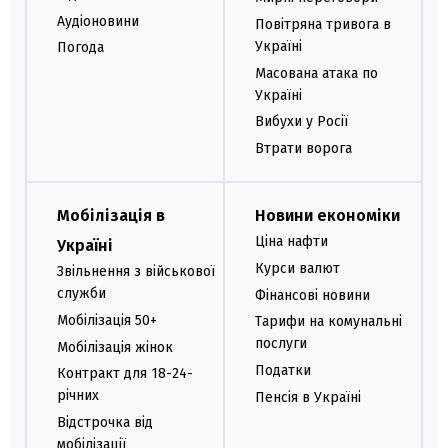
Аудіоновини
Повітряна тривога в
Україні
Погода
Масована атака по
Україні
Вибухи у Росії
Втрати ворога
Мобілізація в
Новини економіки
Ціна нафти
Україні
Курси валют
Звільнення з військової
служби
Фінансові новини
Мобілізація 50+
Тарифи на комунальні
послуги
Мобілізація жінок
Податки
Контракт для 18-24-
річних
Пенсія в Україні
Відстрочка від
мобілізації