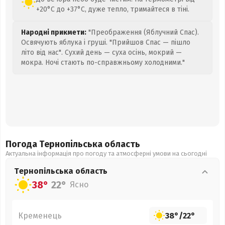
+20°C до +37°C, дуже тепло, тримайтеся в тіні.
Народні прикмети:
"Преображення (Яблучний Спас).
Освячують яблука і груші. "Прийшов Спас — пішло
літо від нас". Сухий день — суха осінь, мокрий —
мокра. Ночі стають по-справжньому холодними."
Погода Тернопільська
область
Актуальна інформація про погоду та атмосферні умови на сьогодні
Тернопільська
область
38°
22°
Ясно
Кременець
38°
/
22°