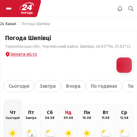
24 Канал
Погода Шипівці
Погода Шипівці
Тернопільська обл., Чортківський район, Шипівці, 48.83°Пн, 25.82°Сх
Змінити місто
Сьогодні
Завтра
Вчора
По годинах
Тиж
Чт
Пт
Сб
Нд
Пн
Вт
Ср
Сьогодні
Завтра
08.08
09.08
10.08
11.08
12.08