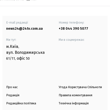
E-mail редакції
Номер телефону:
news24@24tv.com.ua
+38 044 390 5077
Ми тут:
Ми в соцмережах:
м.Київ
,
вул. Володимирська
офіс
61/11,
50
Про нас
Угода Користувача Спільноти
Редакція
Правила коментування
Редакційна політика
Технічна інформація