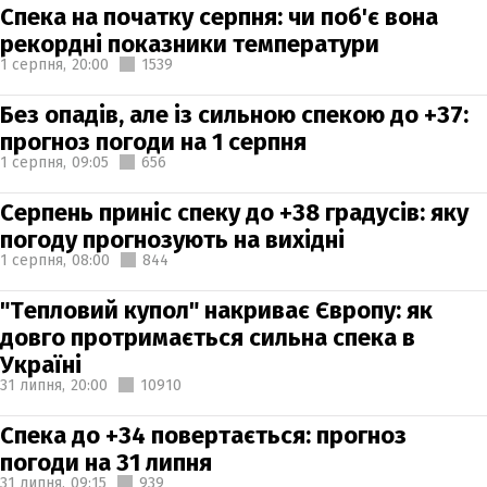
Спека на початку серпня: чи поб'є вона
рекордні показники температури
1 серпня,
20:00
1539
Без опадів, але із сильною спекою до +37:
прогноз погоди на 1 серпня
1 серпня,
09:05
656
Серпень приніс спеку до +38 градусів: яку
погоду прогнозують на вихідні
1 серпня,
08:00
844
"Тепловий купол" накриває Європу: як
довго протримається сильна спека в
Україні
31 липня,
20:00
10910
Спека до +34 повертається: прогноз
погоди на 31 липня
31 липня,
09:15
939