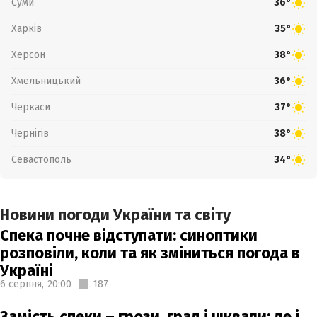
Суми
36°
Харків
35°
Херсон
38°
Хмельницький
36°
Черкаси
37°
Чернігів
38°
Севастополь
34°
Новини погоди України та світу
Спека почне відступати: синоптики
розповіли, коли та як зміниться погода в
Україні
6 серпня,
20:00
187
Замість спеки – грози, град і шквали: де і