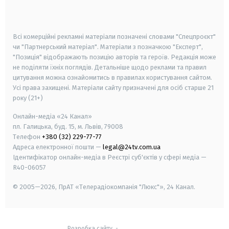
smart tv
samsung smart tv
Всі комерційні рекламні матеріали позначені словами "Спецпроєкт"
чи "Партнерський матеріал". Матеріали з позначкою "Експерт",
"Позиція" відображають позицію авторів та героїв. Редакція може
не поділяти їхніх поглядів. Детальніше щодо реклами та правил
цитування можна ознайомитись в правилах користування сайтом.
Усі права захищені.
Матеріали сайту призначені для осіб старше
21
року (21+)
Онлайн-медіа «24 Канал»
пл. Галицька, буд. 15, м. Львів, 79008
Телефон
+380 (32) 229-77-77
Адреса електронної пошти —
legal@24tv.com.ua
Ідентифікатор онлайн-медіа в Реєстрі суб'єктів у сфері медіа —
R40-06057
© 2005—2026,
ПрАТ «Телерадіокомпанія "Люкс"», 24 Канал.
Розробка сайту
-