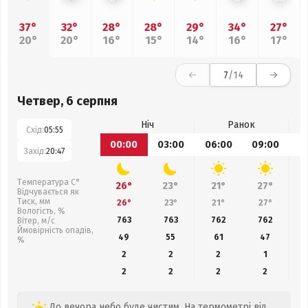
37°
32°
28°
28°
29°
34°
27°
20°
20°
16°
15°
14°
16°
17°
7
/14
Четвер, 6 серпня
Ніч
Ранок
Схід:
05:55
00:00
03:00
06:00
09:00
1
Захід:
20:47
Температура С°
26°
23°
21°
27°
Відчувається як
Тиск, мм
26°
23°
21°
27°
Вологість, %
763
763
762
762
Вітер, м/с
Ймовірність опадів,
49
55
61
47
%
2
2
2
1
2
2
2
2
До вечора небо буде чистим. На термометрі від