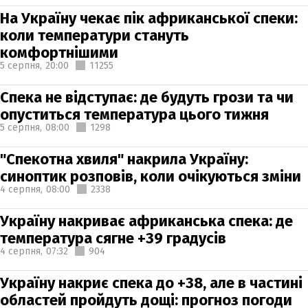
На Україну чекає пік африканської спеки:
коли температури стануть
комфортнішими
5 серпня,
20:00
11255
Спека не відступає: де будуть грози та чи
опуститься температура цього тижня
5 серпня,
08:00
1298
"Спекотна хвиля" накрила Україну:
синоптик розповів, коли очікуються зміни
4 серпня,
08:00
2338
Україну накриває африканська спека: де
температура сягне +39 градусів
4 серпня,
07:32
904
Україну накриє спека до +38, але в частині
областей пройдуть дощі: прогноз погоди