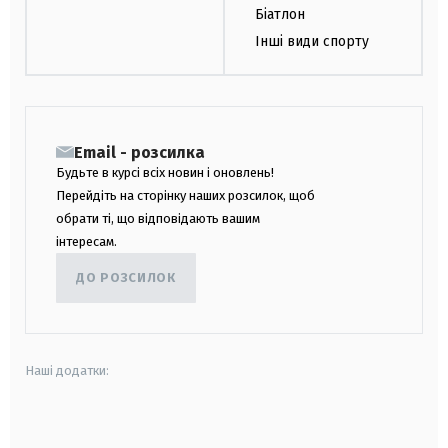
Біатлон
Інші види спорту
Email - розсилка
Будьте в курсі всіх новин і оновлень!
Перейдіть на сторінку наших розсилок, щоб
обрати ті, що відповідають вашим
інтересам.
ДО РОЗСИЛОК
Наші додатки:
android
apple