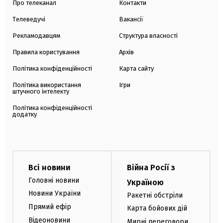
Про телеканал
Контакти
Телеведучі
Вакансії
Рекламодавцям
Структура власності
Правила користування
Архів
Політика конфіденційності
Карта сайту
Політика використання
Ігри
штучного інтелекту
Політика конфіденційності
додатку
Всі новини
Війна Росії з
Головні новини
Україною
Новини України
Ракетні обстріли
Прямий ефір
Карта бойових дій
Відеоновини
Мирні переговори