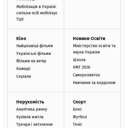
Мобілізація в Україні:
скільки осіб мобілізує
ТЦК
Кіно
Новини Освіти
Найцікавіші фільми
Міністерство освіти та
науки України
Українські фільми
Школа
Фільми на вечір
НМТ 2026
Комедії
Саморозвиток
Серіали
Навчання за кордоном
Нерухомість
Спорт
Аналітика ринку
Бокс
Купівля житла
Футбол
Тренди і натхнення
Теніс