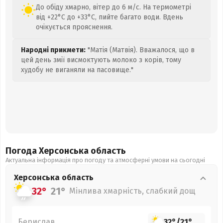
До обіду хмарно, вітер до 6 м/с. На термометрі
від +22°C до +33°C, пийте багато води. Вдень
очікується прояснення.
Народні прикмети:
"Матія (Матвія). Вважалося, що в
цей день змії висмоктують молоко з корів, тому
худобу не виганяли на пасовище."
Погода Херсонська
область
Актуальна інформація про погоду та атмосферні умови на сьогодні
Херсонська
область
32°
21°
Мінлива хмарність, слабкий дощ
Берислав
32°
/
21°