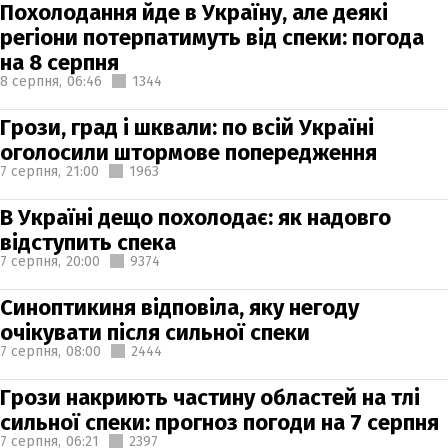
Похолодання йде в Україну, але деякі
регіони потерпатимуть від спеки: погода
на 8 серпня
8 серпня,
06:46
1344
Грози, град і шквали: по всій Україні
оголосили штормове попередження
7 серпня,
21:00
1963
В Україні дещо похолодає: як надовго
відступить спека
7 серпня,
20:00
9374
Синоптикиня відповіла, яку негоду
очікувати після сильної спеки
7 серпня,
08:00
2444
Грози накриють частину областей на тлі
сильної спеки: прогноз погоди на 7 серпня
7 серпня,
06:21
2397