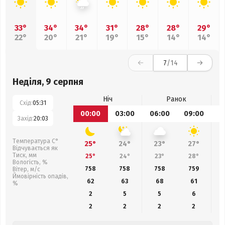
33°
34°
34°
31°
28°
28°
29°
22°
20°
21°
19°
15°
14°
14°
7
/14
Неділя, 9 серпня
Ніч
Ранок
Схід:
05:31
00:00
03:00
06:00
09:00
1
Захід:
20:03
Температура С°
25°
24°
23°
27°
Відчувається як
Тиск, мм
25°
24°
23°
28°
Вологість, %
758
758
758
759
Вітер, м/с
Ймовірність опадів,
62
63
68
61
%
2
5
5
6
2
2
2
2