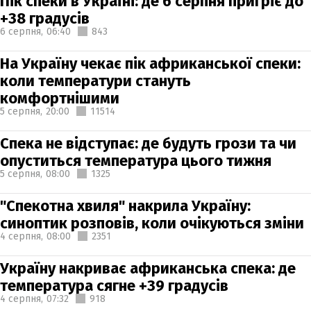
Пік спеки в Україні: де 6 серпня пригріє до
+38 градусів
6 серпня,
06:40
843
На Україну чекає пік африканської спеки:
коли температури стануть
комфортнішими
5 серпня,
20:00
11514
Спека не відступає: де будуть грози та чи
опуститься температура цього тижня
5 серпня,
08:00
1325
"Спекотна хвиля" накрила Україну:
синоптик розповів, коли очікуються зміни
4 серпня,
08:00
2351
Україну накриває африканська спека: де
температура сягне +39 градусів
4 серпня,
07:32
918