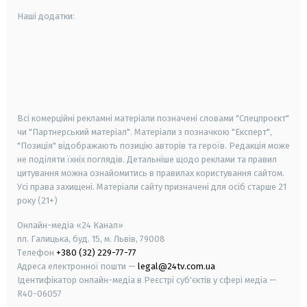
Наші додатки:
android
apple
smart tv
samsung smart tv
Всі комерційні рекламні матеріали позначені словами "Спецпроєкт"
чи "Партнерський матеріал". Матеріали з позначкою "Експерт",
"Позиція" відображають позицію авторів та героїв. Редакція може
не поділяти їхніх поглядів. Детальніше щодо реклами та правил
цитування можна ознайомитись в правилах користування сайтом.
Усі права захищені.
Матеріали сайту призначені для осіб старше
21
року (21+)
Онлайн-медіа «24 Канал»
пл. Галицька, буд. 15, м. Львів, 79008
Телефон
+380 (32) 229-77-77
Адреса електронної пошти —
legal@24tv.com.ua
Ідентифікатор онлайн-медіа в Реєстрі суб'єктів у сфері медіа —
R40-06057