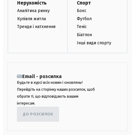
Нерухомість
Спорт
Аналітика ринку
Бокс
Купівля житла
Футбол
Тренди і натхнення
Теніс
Біатлон
Інші види спорту
Email - розсилка
Будьте в курсі всіх новин і оновлень!
Перейдіть на сторінку наших розсилок, щоб
обрати ті, що відповідають вашим
інтересам.
ДО РОЗСИЛОК