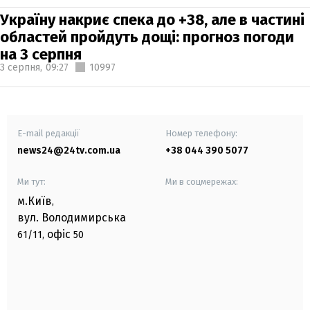
Україну накриє спека до +38, але в частині
областей пройдуть дощі: прогноз погоди
на 3 серпня
3 серпня,
09:27
10997
E-mail редакції
Номер телефону:
news24@24tv.com.ua
+38 044 390 5077
Ми тут:
Ми в соцмережах:
м.Київ
,
вул. Володимирська
офіс
61/11,
50