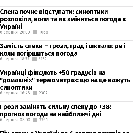
Спека почне відступати: синоптики
розповіли, коли та як зміниться погода в
Україні
6 серпня,
20:00
1068
Замість спеки – грози, град і шквали: де і
коли погіршиться погода
6 серпня,
18:53
2132
Українці фіксують +50 градусів на
"домашніх" термометрах: що на це кажуть
синоптики
6 серпня,
16:46
2387
Грози замінять сильну спеку до +38:
прогноз погоди на найближчі дні
6 серпня,
08:00
3361