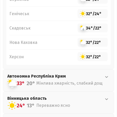
Генічеськ
32°
/
24°
Скадовськ
34°
/
22°
Нова Каховка
32°
/
22°
Херсон
32°
/
22°
Автономна Республіка Крим
33°
20°
Мінлива хмарність, слабкий дощ
Вінницька
область
24°
13°
Переважно ясно