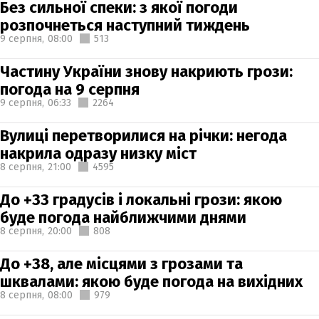
Без сильної спеки: з якої погоди
розпочнеться наступний тиждень
9 серпня,
08:00
513
Частину України знову накриють грози:
погода на 9 серпня
9 серпня,
06:33
2264
Вулиці перетворилися на річки: негода
накрила одразу низку міст
8 серпня,
21:00
4595
До +33 градусів і локальні грози: якою
буде погода найближчими днями
8 серпня,
20:00
808
До +38, але місцями з грозами та
шквалами: якою буде погода на вихідних
8 серпня,
08:00
979