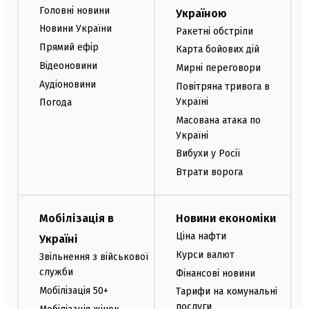
Головні новини
Україною
Новини України
Ракетні обстріли
Прямий ефір
Карта бойових дій
Відеоновини
Мирні переговори
Аудіоновини
Повітряна тривога в
Україні
Погода
Масована атака по
Україні
Вибухи у Росії
Втрати ворога
Мобілізація в
Новини економіки
Ціна нафти
Україні
Курси валют
Звільнення з військової
служби
Фінансові новини
Мобілізація 50+
Тарифи на комунальні
послуги