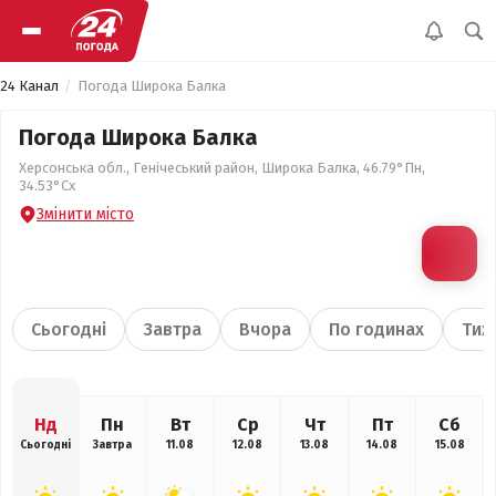
24 Канал
Погода Широка Балка
Погода Широка Балка
Херсонська обл., Генічеський район, Широка Балка, 46.79°Пн,
34.53°Сх
Змінити місто
Сьогодні
Завтра
Вчора
По годинах
Тиж
Нд
Пн
Вт
Ср
Чт
Пт
Сб
Сьогодні
Завтра
11.08
12.08
13.08
14.08
15.08