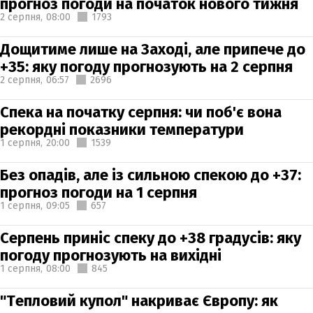
прогноз погоди на початок нового тижня
2 серпня,
08:00
1793
Дощитиме лише на Заході, але припече до
+35: яку погоду прогнозують на 2 серпня
2 серпня,
06:57
2696
Спека на початку серпня: чи поб'є вона
рекордні показники температури
1 серпня,
20:00
1539
Без опадів, але із сильною спекою до +37:
прогноз погоди на 1 серпня
1 серпня,
09:05
657
Серпень приніс спеку до +38 градусів: яку
погоду прогнозують на вихідні
1 серпня,
08:00
845
"Тепловий купол" накриває Європу: як