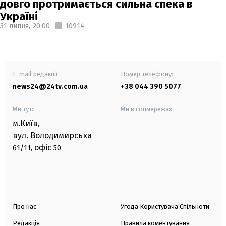
довго протримається сильна спека в
Україні
31 липня,
20:00
10914
E-mail редакції
Номер телефону:
news24@24tv.com.ua
+38 044 390 5077
Ми тут:
Ми в соцмережах:
м.Київ
,
вул. Володимирська
офіс
61/11,
50
Про нас
Угода Користувача Спільноти
Редакція
Правила коментування