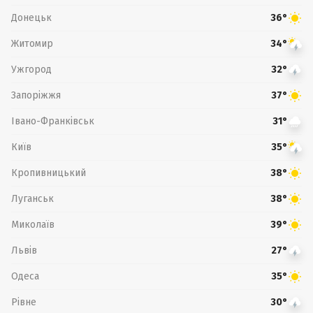
Донецьк
36°
Житомир
34°
Ужгород
32°
Запоріжжя
37°
Івано-Франківськ
31°
Київ
35°
Кропивницький
38°
Луганськ
38°
Миколаїв
39°
Львів
27°
Одеса
35°
Рівне
30°