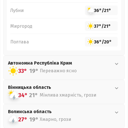
Лубни
36°
/
21°
Миргород
37°
/
21°
Полтава
36°
/
20°
Автономна Республіка Крим
33°
19°
Переважно ясно
Вінницька
область
34°
21°
Мінлива хмарність, грози
Волинська
область
27°
19°
Хмарно, грози