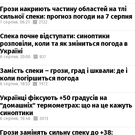
Грози накриють частину областей на тлі
сильної спеки: прогноз погоди на 7 серпня
7 серпня,
06:21
2122
Спека почне відступати: синоптики
розповіли, коли та як зміниться погода в
Україні
6 серпня,
20:00
837
Замість спеки – грози, град і шквали: де і
коли погіршиться погода
6 серпня,
18:53
1972
Українці фіксують +50 градусів на
"домашніх" термометрах: що на це кажуть
синоптики
6 серпня,
16:46
2013
Грози замінять сильну спеку до +38: