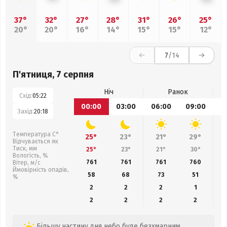
37°
32°
27°
28°
31°
26°
25°
20°
20°
16°
14°
15°
15°
12°
7
/14
П'ятниця, 7 серпня
Ніч
Ранок
Схід:
05:22
00:00
03:00
06:00
09:00
1
Захід:
20:18
Температура С°
25°
23°
21°
29°
Відчувається як
Тиск, мм
25°
23°
21°
30°
Вологість, %
761
761
761
760
Вітер, м/с
Ймовірність опадів,
58
68
73
51
%
2
2
2
1
2
2
2
2
Більшу частину дня небо буде безхмарним.