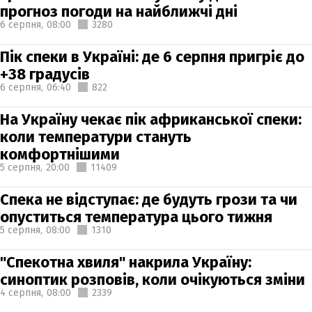
прогноз погоди на найближчі дні
6 серпня,
08:00
3280
Пік спеки в Україні: де 6 серпня пригріє до
+38 градусів
6 серпня,
06:40
822
На Україну чекає пік африканської спеки:
коли температури стануть
комфортнішими
5 серпня,
20:00
11409
Спека не відступає: де будуть грози та чи
опуститься температура цього тижня
5 серпня,
08:00
1310
"Спекотна хвиля" накрила Україну:
синоптик розповів, коли очікуються зміни
4 серпня,
08:00
2339