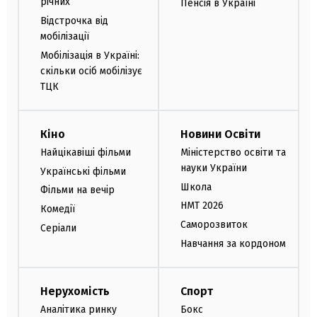
річних
Пенсія в Україні
Відстрочка від
мобілізації
Мобілізація в Україні:
скільки осіб мобілізує
ТЦК
Кіно
Новини Освіти
Найцікавіші фільми
Міністерство освіти та
науки України
Українські фільми
Школа
Фільми на вечір
НМТ 2026
Комедії
Саморозвиток
Серіали
Навчання за кордоном
Нерухомість
Спорт
Аналітика ринку
Бокс