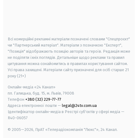
android
apple
smart tv
samsung smart tv
Всі комерційні рекламні матеріали позначені словами "Спецпроєкт"
чи "Партнерський матеріал". Матеріали з позначкою "Експерт",
"Позиція" відображають позицію авторів та героїв. Редакція може
не поділяти їхніх поглядів. Детальніше щодо реклами та правил
цитування можна ознайомитись в правилах користування сайтом.
Усі права захищені.
Матеріали сайту призначені для осіб старше
21
року (21+)
Онлайн-медіа «24 Канал»
пл. Галицька, буд. 15, м. Львів, 79008
Телефон
+380 (32) 229-77-77
Адреса електронної пошти —
legal@24tv.com.ua
Ідентифікатор онлайн-медіа в Реєстрі суб'єктів у сфері медіа —
R40-06057
© 2005—2026,
ПрАТ «Телерадіокомпанія "Люкс"», 24 Канал.