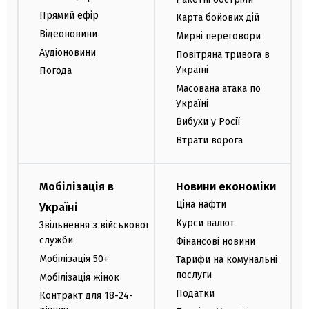
Прямий ефір
Карта бойових дій
Відеоновини
Мирні переговори
Аудіоновини
Повітряна тривога в
Україні
Погода
Масована атака по
Україні
Вибухи у Росії
Втрати ворога
Мобілізація в
Новини економіки
Ціна нафти
Україні
Курси валют
Звільнення з військової
служби
Фінансові новини
Мобілізація 50+
Тарифи на комунальні
послуги
Мобілізація жінок
Податки
Контракт для 18-24-