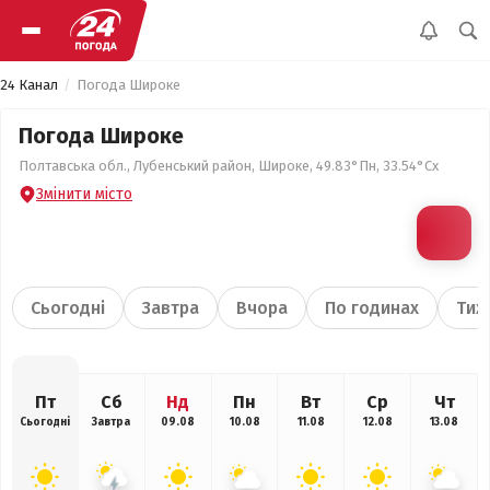
24 Канал
Погода Широке
Погода Широке
Полтавська обл., Лубенський район, Широке, 49.83°Пн, 33.54°Сх
Змінити місто
Сьогодні
Завтра
Вчора
По годинах
Тиж
Пт
Сб
Нд
Пн
Вт
Ср
Чт
Сьогодні
Завтра
09.08
10.08
11.08
12.08
13.08