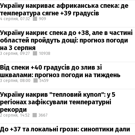
Україну накриває африканська спека: де
температура сягне +39 градусів
4 серпня,
07:32
909
Україну накриє спека до +38, але в частині
областей пройдуть дощі: прогноз погоди
на 3 серпня
3 серпня,
09:27
10938
Від спеки +40 градусів до злив зі
шквалами: прогноз погоди на тиждень
3 серпня,
08:00
5459
Україну накрив "тепловий купол": у 5
регіонах зафіксували температурні
рекорди
2 серпня,
14:52
3667
До +37 та локальні грози: синоптики дали