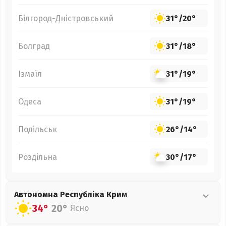
Білгород-Дністровський
31°
/
20°
Болград
31°
/
18°
Ізмаїл
31°
/
19°
Одеса
31°
/
19°
Подільськ
26°
/
14°
Роздільна
30°
/
17°
Автономна Республіка Крим
34°
20°
Ясно