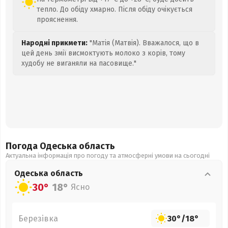
тепло. До обіду хмарно. Після обіду очікується
прояснення.
Народні прикмети:
"Матія (Матвія). Вважалося, що в
цей день змії висмоктують молоко з корів, тому
худобу не виганяли на пасовище."
Погода Одеська
область
Актуальна інформація про погоду та атмосферні умови на сьогодні
Одеська
область
30°
18°
Ясно
Березівка
30°
/
18°