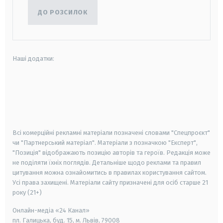
ДО РОЗСИЛОК
Наші додатки:
android
apple
smart tv
samsung smart tv
Всі комерційні рекламні матеріали позначені словами "Спецпроєкт"
чи "Партнерський матеріал". Матеріали з позначкою "Експерт",
"Позиція" відображають позицію авторів та героїв. Редакція може
не поділяти їхніх поглядів. Детальніше щодо реклами та правил
цитування можна ознайомитись в правилах користування сайтом.
Усі права захищені.
Матеріали сайту призначені для осіб старше
21
року (21+)
Онлайн-медіа «24 Канал»
пл. Галицька, буд. 15, м. Львів, 79008