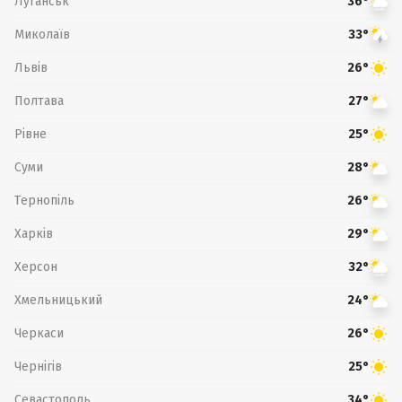
Луганськ
36°
Миколаїв
33°
Львів
26°
Полтава
27°
Рівне
25°
Суми
28°
Тернопіль
26°
Харків
29°
Херсон
32°
Хмельницький
24°
Черкаси
26°
Чернігів
25°
Севастополь
34°