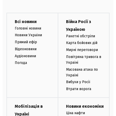
Всі новини
Війна Росії з
Головні новини
Україною
Новини України
Ракетні обстріли
Прямий ефір
Карта бойових дій
Відеоновини
Мирні переговори
Аудіоновини
Повітряна тривога в
Україні
Погода
Масована атака по
Україні
Вибухи у Росії
Втрати ворога
Мобілізація в
Новини економіки
Ціна нафти
Україні