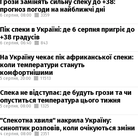
Грози замінять сильну спеку до +38:
прогноз погоди на найближчі дні
6 серпня,
08:00
3359
Пік спеки в Україні: де 6 серпня пригріє до
+38 градусів
6 серпня,
06:40
843
На Україну чекає пік африканської спеки:
коли температури стануть
комфортнішими
5 серпня,
20:00
11513
Спека не відступає: де будуть грози та чи
опуститься температура цього тижня
5 серпня,
08:00
1325
"Спекотна хвиля" накрила Україну:
синоптик розповів, коли очікуються зміни
4 серпня,
08:00
2351