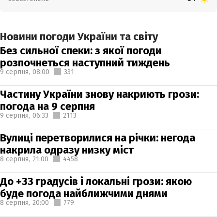
Новини погоди України та світу
Без сильної спеки: з якої погоди
розпочнеться наступний тиждень
9 серпня,
08:00
331
Частину України знову накриють грози:
погода на 9 серпня
9 серпня,
06:33
2113
Вулиці перетворилися на річки: негода
накрила одразу низку міст
8 серпня,
21:00
4458
До +33 градусів і локальні грози: якою
буде погода найближчими днями
8 серпня,
20:00
779