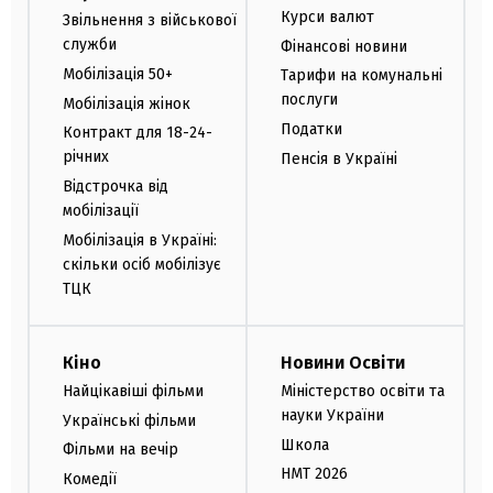
Курси валют
Звільнення з військової
служби
Фінансові новини
Мобілізація 50+
Тарифи на комунальні
послуги
Мобілізація жінок
Податки
Контракт для 18-24-
річних
Пенсія в Україні
Відстрочка від
мобілізації
Мобілізація в Україні:
скільки осіб мобілізує
ТЦК
Кіно
Новини Освіти
Найцікавіші фільми
Міністерство освіти та
науки України
Українські фільми
Школа
Фільми на вечір
НМТ 2026
Комедії