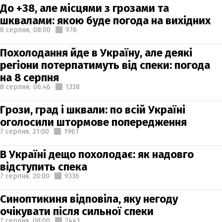
До +38, але місцями з грозами та
шквалами: якою буде погода на вихідних
8 серпня,
08:00
976
Похолодання йде в Україну, але деякі
регіони потерпатимуть від спеки: погода
на 8 серпня
8 серпня,
06:46
1338
Грози, град і шквали: по всій Україні
оголосили штормове попередження
7 серпня,
21:00
1961
В Україні дещо похолодає: як надовго
відступить спека
7 серпня,
20:00
9336
Синоптикиня відповіла, яку негоду
очікувати після сильної спеки
7 серпня,
08:00
2443