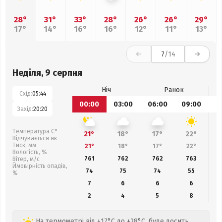
28°
31°
33°
28°
26°
26°
29°
17°
14°
16°
16°
12°
11°
13°
7
/14
Неділя, 9 серпня
Ніч
Ранок
Схід:
05:44
00:00
03:00
06:00
09:00
1
Захід:
20:20
Температура С°
21°
18°
17°
22°
Відчувається як
Тиск, мм
21°
18°
17°
22°
Вологість, %
761
762
762
763
Вітер, м/с
Ймовірність опадів,
74
75
74
55
%
7
6
6
6
2
4
5
8
На термометрі від +17°C до +28°C, буде досить