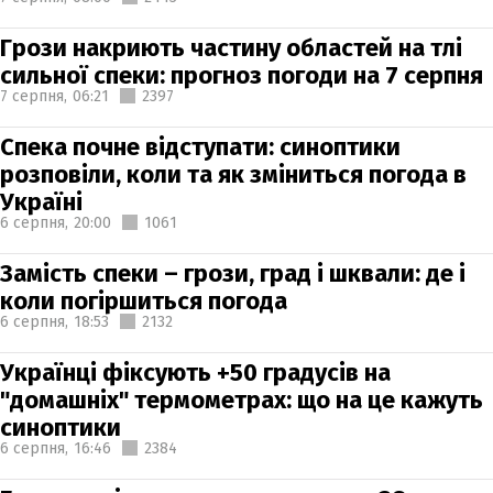
Грози накриють частину областей на тлі
сильної спеки: прогноз погоди на 7 серпня
7 серпня,
06:21
2397
Спека почне відступати: синоптики
розповіли, коли та як зміниться погода в
Україні
6 серпня,
20:00
1061
Замість спеки – грози, град і шквали: де і
коли погіршиться погода
6 серпня,
18:53
2132
Українці фіксують +50 градусів на
"домашніх" термометрах: що на це кажуть
синоптики
6 серпня,
16:46
2384