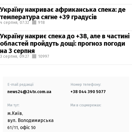
Україну накриває африканська спека: де
температура сягне +39 градусів
4 серпня,
07:32
918
Україну накриє спека до +38, але в частині
областей пройдуть дощі: прогноз погоди
на 3 серпня
3 серпня,
09:27
10997
E-mail редакції
Номер телефону:
news24@24tv.com.ua
+38 044 390 5077
Ми тут:
Ми в соцмережах:
м.Київ
,
вул. Володимирська
офіс
61/11,
50