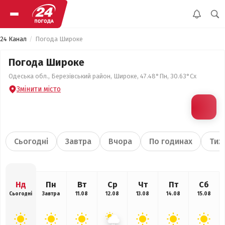
24 Канал
Погода Широке
Погода Широке
Одеська обл., Березівський район, Широке, 47.48°Пн, 30.63°Сх
Змінити місто
Сьогодні
Завтра
Вчора
По годинах
Тиж
Нд
Пн
Вт
Ср
Чт
Пт
Сб
Сьогодні
Завтра
11.08
12.08
13.08
14.08
15.08