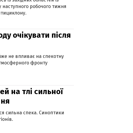
 наступного робочого тижня
нтициклону.
оду очікувати після
айже не впливає на спекотну
атмосферного фронту
й на тлі сильної
пня
ься сильна спека. Синоптики
іонів.