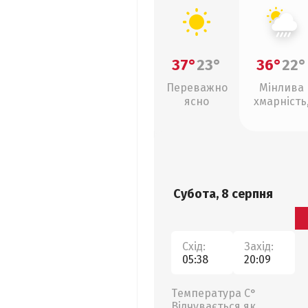
37°
23°
36°
22°
Переважно
Мінлива
ясно
хмарність
зливи
Субота, 8 серпня
Схід:
Захід:
05:38
20:09
Температура С°
Відчувається як