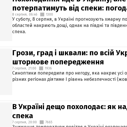
потерпатимуть від спеки: погод
8 серпня,
06:46
1300
У суботу, 8 серпня, в Україні прогнозують хмарну п
областей накриють дощі, однак на півдні та півден
спека.
Грози, град і шквали: по всій У
штормове попередження
7 серпня,
21:00
1936
Синоптики попередили про негоду, яка накриє усі об
різних регіонах діятиме І рівень небезпечності (жов
В Україні дещо похолодає: як н
спека
7 серпня,
20:00
7665
Зниження температури повітря в Україні розпочалос