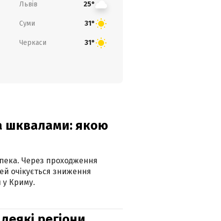
Львів
25°
Суми
31°
Черкаси
31°
та шквалами: якою
спека. Через проходження
ей очікується зниження
 у Криму.
 деякі регіони