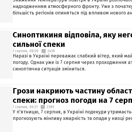
надходженням атмосферного фронту. Уже з початку
більшість регіонів опиняться під впливом нового а
Синоптикиня відповіла, яку нег
сильної спеки
7 серпня,
08:00
2438
Наразі в Україні переважає слабкий вітер, який м
погоду. Однак уже із 7 серпня через проходження 
синоптична ситуація зміниться.
Грози накриють частину областе
спеки: прогноз погоди на 7 сер
7 серпня,
06:21
2389
У п'ятницю, 7 серпня, в Україні подекуди утримаєт
прогнозують мінливу хмарність та опади у низці рег