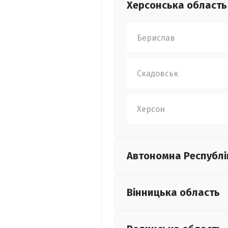
Херсонська
область
Берислав
Скадовськ
Херсон
Автономна Республі
Вінницька
область