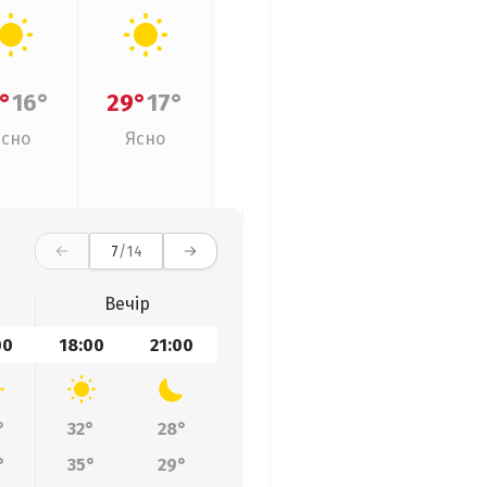
°
16°
29°
17°
Ясно
Ясно
7
/14
Вечір
00
18:00
21:00
°
32°
28°
°
35°
29°