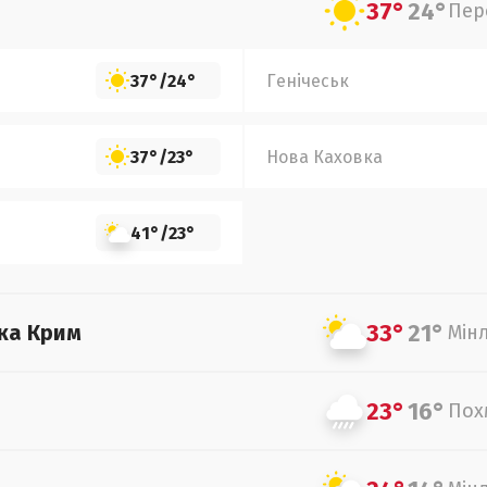
37°
24°
Пер
37°
/
24°
Генічеськ
37°
/
23°
Нова Каховка
41°
/
23°
33°
21°
ка Крим
Мін
23°
16°
Пох