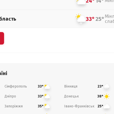
24°
14°
Мін
Мін
33°
25°
бласть
сла
їні
Сімферополь
Вінниця
33°
23°
Дніпро
Донецьк
33°
38°
Запоріжжя
Івано-Франківськ
35°
25°