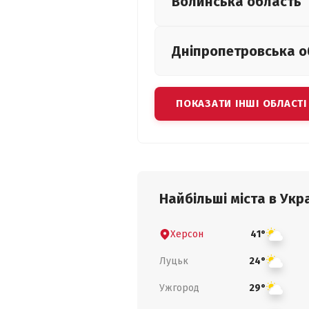
Волинська
область
Дніпропетровська
о
ПОКАЗАТИ ІНШІ ОБЛАСТІ
Найбільші міста в Укра
Херсон
41°
Луцьк
24°
Ужгород
29°