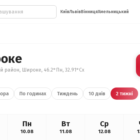
Київ
Львів
Вінниця
Хмельницький
роке
й район, Широке, 46.2°Пн, 32.91°Сх
ора
По годинах
Тиждень
10 днів
2 тижні
Пн
Вт
Ср
10.08
11.08
12.08
1