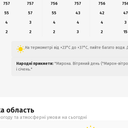
757
757
756
757
756
75
55
57
55
43
42
47
4
3
4
4
4
3
2
2
2
3
2
15
На термометрі від +23°C до +37°C, пийте багато води. 
Народні прикмети:
"Мирона. Вітряний день ("Мирон-вітро
і січень."
ка
область
огоду та атмосферні умови на сьогодні