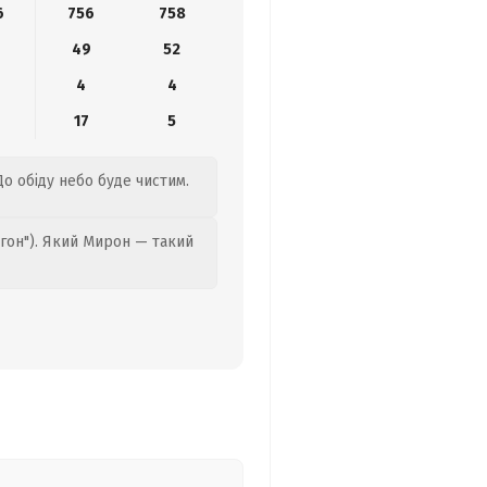
6
756
758
49
52
4
4
17
5
До обіду небо буде чистим.
гон"). Який Мирон — такий