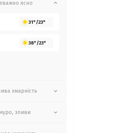
еважно ясно
31°
/
23°
38°
/
23°
лива хмарність
муро, зливи