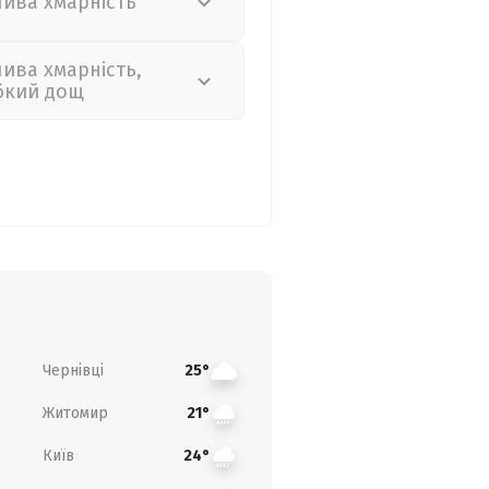
лива хмарність
лива хмарність,
бкий дощ
Чернівці
25°
Житомир
21°
Київ
24°