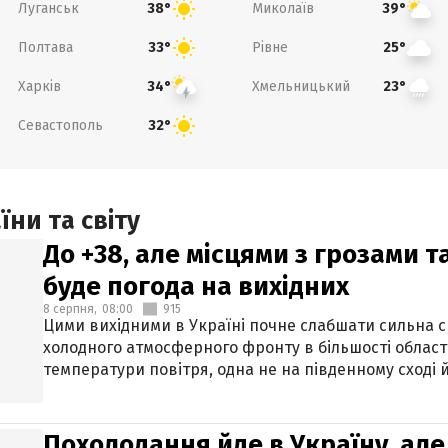
Луганськ
Миколаїв
38°
39°
Полтава
Рівне
33°
25°
Харків
Хмельницький
34°
23°
Севастополь
32°
ни та світу
До +38, але місцями з грозами 
буде погода на вихідних
8 серпня,
08:00
915
Цими вихідними в Україні почне слабшати сильна 
холодного атмосферного фронту в більшості област
температури повітря, одна не на південному сході й
Похолодання йде в Україну, але