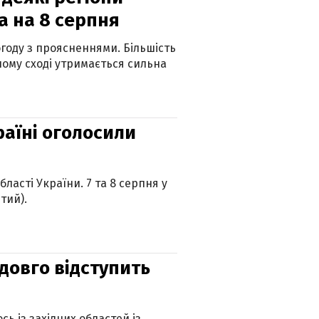
а на 8 серпня
огоду з проясненнями. Більшість
ному сході утримається сильна
країні оголосили
ласті України. 7 та 8 серпня у
тий).
адовго відступить
ь із західних областей із