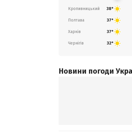
Кропивницький
38°
Полтава
37°
Харків
37°
Чернігів
32°
Новини погоди Украї