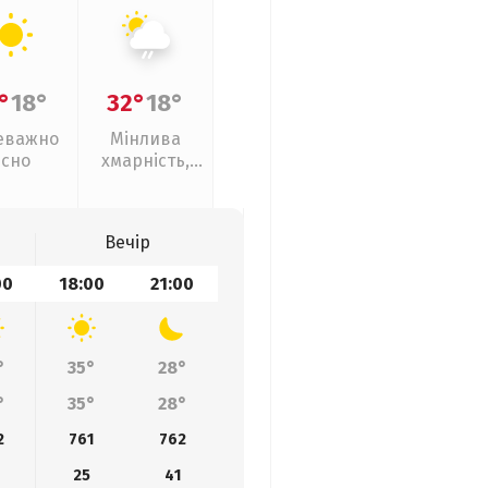
°
18°
32°
18°
еважно
Мінлива
ясно
хмарність,
слабкий дощ
Вечір
00
18:00
21:00
°
35°
28°
°
35°
28°
2
761
762
25
41