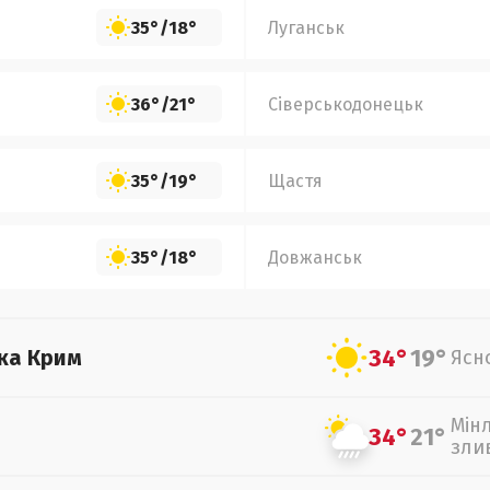
35°
/
18°
Луганськ
36°
/
21°
Сіверськодонецьк
35°
/
19°
Щастя
35°
/
18°
Довжанськ
34°
19°
ка Крим
Ясн
Мін
34°
21°
зли