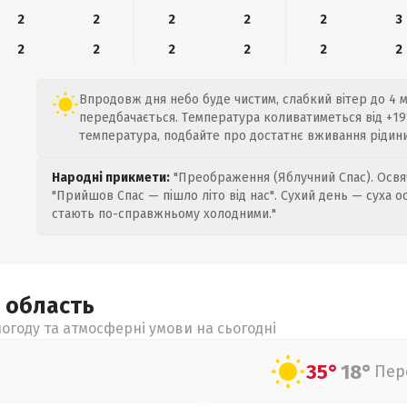
2
2
2
2
2
3
2
2
2
2
2
2
Впродовж дня небо буде чистим, слабкий вітер до 4 м
передбачається. Температура коливатиметься від +19°
температура, подбайте про достатнє вживання рідини
Народні прикмети:
"Преображення (Яблучний Спас). Освяч
"Прийшов Спас — пішло літо від нас". Сухий день — суха о
стають по-справжньому холодними."
а
область
огоду та атмосферні умови на сьогодні
35°
18°
Пер