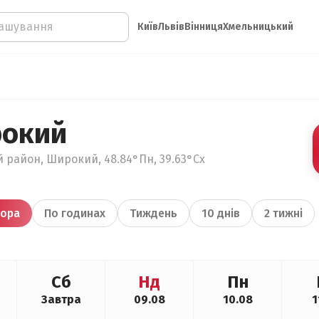
Київ
Львів
Вінниця
Хмельницький
рокий
 район, Широкий, 48.84°Пн, 39.63°Сх
ора
По годинах
Тиждень
10 днів
2 тижні
Сб
Нд
Пн
Завтра
09.08
10.08
1