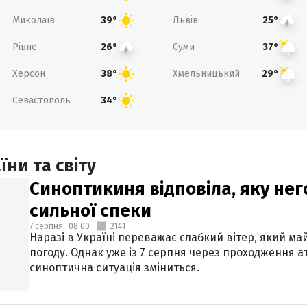
Миколаїв
Львів
39°
25°
Рівне
Суми
26°
37°
Херсон
Хмельницький
38°
29°
Севастополь
34°
ни та світу
Синоптикиня відповіла, яку нег
сильної спеки
7 серпня,
08:00
2141
Наразі в Україні переважає слабкий вітер, який м
погоду. Однак уже із 7 серпня через проходження 
синоптична ситуація зміниться.