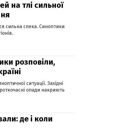
й на тлі сильної
пня
ься сильна спека. Синоптики
іонів.
ики розповіли,
країні
оптичної ситуації. Західні
ороткочасні опади накриють
вали: де і коли