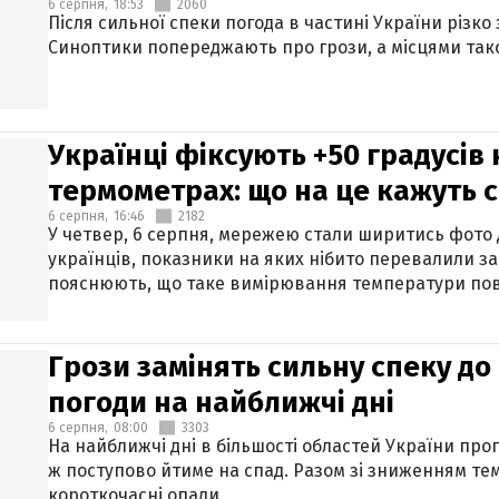
6 серпня,
18:53
2060
Після сильної спеки погода в частині України різко
Синоптики попереджають про грози, а місцями тако
Українці фіксують +50 градусів
термометрах: що на це кажуть 
6 серпня,
16:46
2182
У четвер, 6 серпня, мережею стали ширитись фото
українців, показники на яких нібито перевалили за
пояснюють, що таке вимірювання температури пов
Грози замінять сильну спеку до 
погоди на найближчі дні
6 серпня,
08:00
3303
На найближчі дні в більшості областей України про
ж поступово йтиме на спад. Разом зі зниженням те
короткочасні опади.