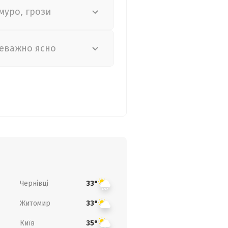
муро, грози
еважно ясно
Чернівці
33°
Житомир
33°
Київ
35°