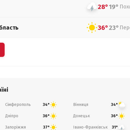
28°
19°
Пох
36°
23°
бласть
Пер
їні
Сімферополь
Вінниця
34°
34°
Дніпро
Донецьк
36°
36°
Запоріжжя
Івано-Франківськ
37°
31°