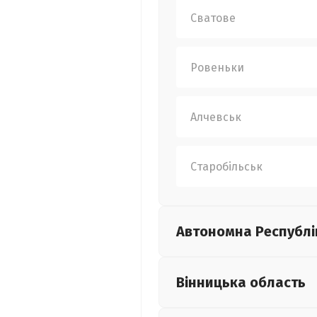
Сватове
Ровеньки
Алчевськ
Старобільськ
Автономна Республі
Вінницька
область