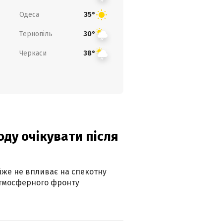
Одеса
35°
Тернопіль
30°
Черкаси
38°
оду очікувати після
айже не впливає на спекотну
атмосферного фронту