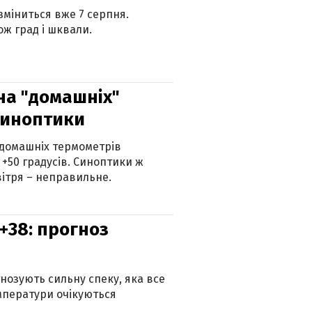
 зміниться вже 7 серпня.
ж град і шквали.
 на "домашніх"
синоптики
 домашніх термометрів
 +50 градусів. Синоптики ж
ітря – неправильне.
+38: прогноз
гнозують сильну спеку, яка все
мператури очікуються