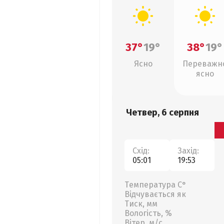
37°
19°
38°
19°
Ясно
Переважн
ясно
Четвер, 6 серпня
Схід:
Захід:
05:01
19:53
Температура С°
Відчувається як
Тиск, мм
Вологість, %
Вітер, м/с