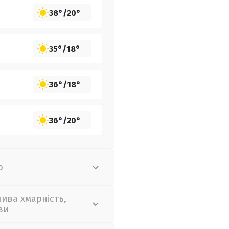
38°
/
20°
35°
/
18°
36°
/
18°
36°
/
20°
о
лива хмарність,
ви