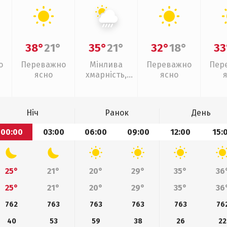
38°
21°
35°
21°
32°
18°
33
о
Переважно
Мінлива
Переважно
Пер
ясно
хмарність,
ясно
зливи
Ніч
Ранок
День
00:00
03:00
06:00
09:00
12:00
15:
25°
21°
20°
29°
35°
36
25°
21°
20°
29°
35°
36
762
763
763
763
763
76
40
53
59
38
26
22