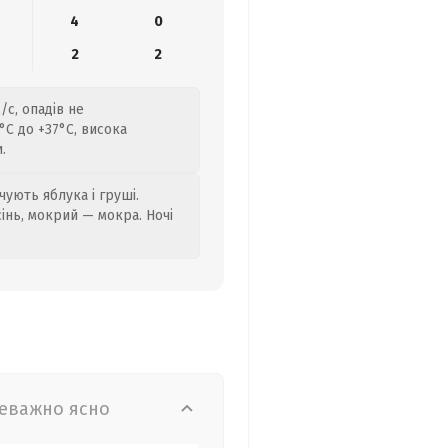
4
0
2
2
/с, опадів не
C до +37°C, висока
.
ують яблука і груші.
сінь, мокрий — мокра. Ночі
еважно ясно