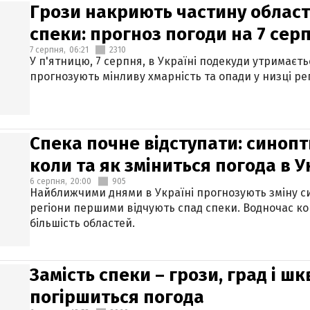
Грози накриють частину областе
спеки: прогноз погоди на 7 сер
7 серпня,
06:21
2310
У п'ятницю, 7 серпня, в Україні подекуди утримаєт
прогнозують мінливу хмарність та опади у низці рег
Спека почне відступати: синопт
коли та як зміниться погода в У
6 серпня,
20:00
905
Найближчими днями в Україні прогнозують зміну син
регіони першими відчують спад спеки. Водночас к
більшість областей.
Замість спеки – грози, град і шк
погіршиться погода