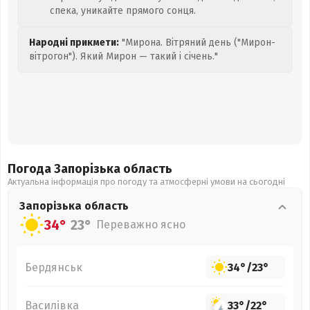
спека, уникайте прямого сонця.
Народні прикмети:
"Мирона. Вітряний день ("Мирон-
вітрогон"). Який Мирон — такий і січень."
Погода Запорізька
область
Актуальна інформація про погоду та атмосферні умови на сьогодні
Запорізька
область
34°
23°
Переважно ясно
Бердянськ
34°
/
23°
Василівка
33°
/
22°