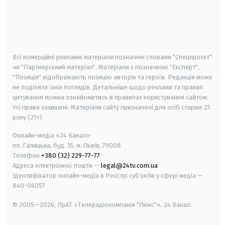
android
apple
smart tv
samsung smart tv
Всі комерційні рекламні матеріали позначені словами "Спецпроєкт"
чи "Партнерський матеріал". Матеріали з позначкою "Експерт",
"Позиція" відображають позицію авторів та героїв. Редакція може
не поділяти їхніх поглядів. Детальніше щодо реклами та правил
цитування можна ознайомитись в правилах користування сайтом.
Усі права захищені.
Матеріали сайту призначені для осіб старше
21
року (21+)
Онлайн-медіа «24 Канал»
пл. Галицька, буд. 15, м. Львів, 79008
Телефон
+380 (32) 229-77-77
Адреса електронної пошти —
legal@24tv.com.ua
Ідентифікатор онлайн-медіа в Реєстрі суб'єктів у сфері медіа —
R40-06057
© 2005—2026,
ПрАТ «Телерадіокомпанія "Люкс"», 24 Канал.