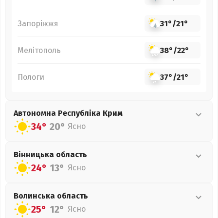
Запоріжжя
31°
/
21°
Мелітополь
38°
/
22°
Пологи
37°
/
21°
Автономна Республіка Крим
34°
20°
Ясно
Вінницька
область
24°
13°
Ясно
Волинська
область
25°
12°
Ясно