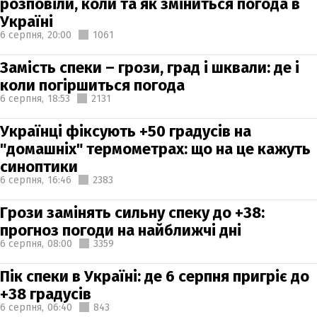
розповіли, коли та як зміниться погода в
Україні
6 серпня,
20:00
1061
Замість спеки – грози, град і шквали: де і
коли погіршиться погода
6 серпня,
18:53
2131
Українці фіксують +50 градусів на
"домашніх" термометрах: що на це кажуть
синоптики
6 серпня,
16:46
2383
Грози замінять сильну спеку до +38:
прогноз погоди на найближчі дні
6 серпня,
08:00
3359
Пік спеки в Україні: де 6 серпня пригріє до
+38 градусів
6 серпня,
06:40
843