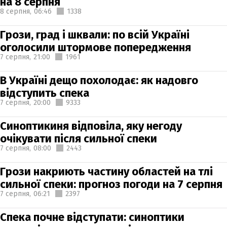
на 8 серпня
8 серпня,
06:46
1338
Грози, град і шквали: по всій Україні
оголосили штормове попередження
7 серпня,
21:00
1961
В Україні дещо похолодає: як надовго
відступить спека
7 серпня,
20:00
9333
Синоптикиня відповіла, яку негоду
очікувати після сильної спеки
7 серпня,
08:00
2443
Грози накриють частину областей на тлі
сильної спеки: прогноз погоди на 7 серпня
7 серпня,
06:21
2397
Спека почне відступати: синоптики