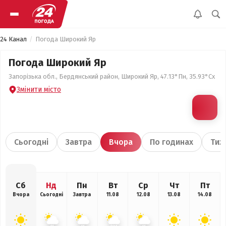
24 Канал
Погода Широкий Яр
Погода Широкий Яр
Запорізька обл., Бердянський район, Широкий Яр, 47.13°Пн, 35.93°Сх
Змінити місто
Сьогодні
Завтра
Вчора
По годинах
Тиж
Сб
Нд
Пн
Вт
Ср
Чт
Пт
Вчора
Сьогодні
Завтра
11.08
12.08
13.08
14.08