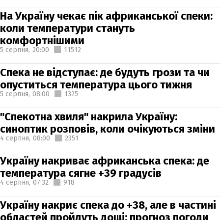
На Україну чекає пік африканської спеки:
коли температури стануть
комфортнішими
5 серпня,
20:00
11512
Спека не відступає: де будуть грози та чи
опуститься температура цього тижня
5 серпня,
08:00
1325
"Спекотна хвиля" накрила Україну:
синоптик розповів, коли очікуються зміни
4 серпня,
08:00
2351
Україну накриває африканська спека: де
температура сягне +39 градусів
4 серпня,
07:32
918
Україну накриє спека до +38, але в частині
областей пройдуть дощі: прогноз погоди