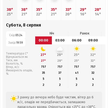
38°
38°
35°
35°
33°
29°
28°
25°
21°
22°
21°
20°
16°
14°
Субота, 8 серпня
Ніч
Ранок
Схід:
05:24
00:00
03:00
06:00
09:00
1
Захід:
19:59
Температура С°
27°
28°
25°
32°
Відчувається як
Тиск, мм
27°
28°
25°
32°
Вологість, %
757
757
757
757
Вітер, м/с
Ймовірність опадів,
35
37
41
32
%
5
5
5
4
2
2
2
2
З ранку до вечора небо буде чистим, вітер до 6
м/с, опадів не передбачається, залишаємо
парасольку вдома. Очікується від +25°C до +38°C,