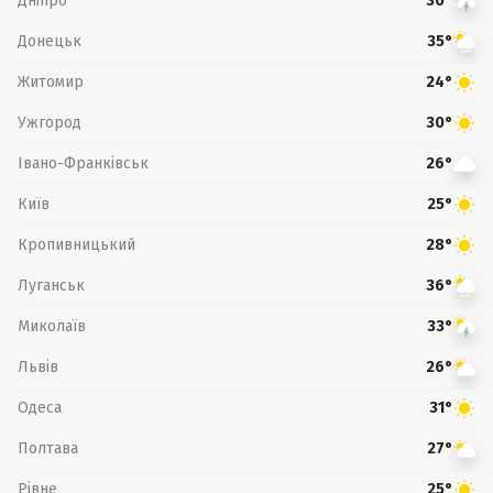
Дніпро
30°
Донецьк
35°
Житомир
24°
Ужгород
30°
Івано-Франківськ
26°
Київ
25°
Кропивницький
28°
Луганськ
36°
Миколаїв
33°
Львів
26°
Одеса
31°
Полтава
27°
Рівне
25°