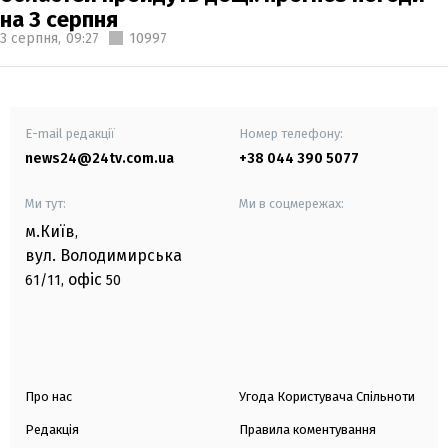
на 3 серпня
3 серпня,
09:27
10997
E-mail редакції
Номер телефону:
news24@24tv.com.ua
+38 044 390 5077
Ми тут:
Ми в соцмережах:
м.Київ
,
вул. Володимирська
офіс
61/11,
50
Про нас
Угода Користувача Спільноти
Редакція
Правила коментування