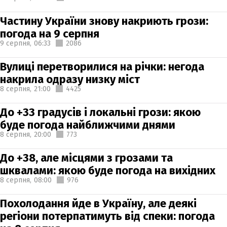
Частину України знову накриють грози:
погода на 9 серпня
9 серпня,
06:33
2086
Вулиці перетворилися на річки: негода
накрила одразу низку міст
8 серпня,
21:00
4425
До +33 градусів і локальні грози: якою
буде погода найближчими днями
8 серпня,
20:00
773
До +38, але місцями з грозами та
шквалами: якою буде погода на вихідних
8 серпня,
08:00
976
Похолодання йде в Україну, але деякі
регіони потерпатимуть від спеки: погода