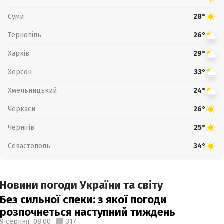
Суми
28°
Тернопіль
26°
Харків
29°
Херсон
33°
Хмельницький
24°
Черкаси
26°
Чернігів
25°
Севастополь
34°
Новини погоди України та світу
Без сильної спеки: з якої погоди
розпочнеться наступний тиждень
9 серпня,
08:00
317