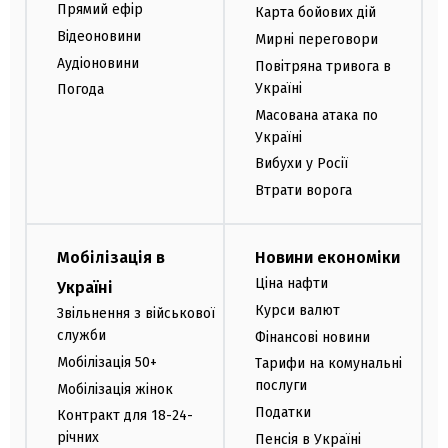
Прямий ефір
Карта бойових дій
Відеоновини
Мирні переговори
Аудіоновини
Повітряна тривога в
Україні
Погода
Масована атака по
Україні
Вибухи у Росії
Втрати ворога
Мобілізація в
Новини економіки
Ціна нафти
Україні
Курси валют
Звільнення з військової
служби
Фінансові новини
Мобілізація 50+
Тарифи на комунальні
послуги
Мобілізація жінок
Податки
Контракт для 18-24-
річних
Пенсія в Україні