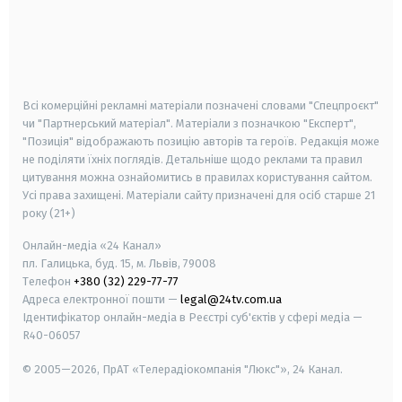
android
apple
smart tv
samsung smart tv
Всі комерційні рекламні матеріали позначені словами "Спецпроєкт"
чи "Партнерський матеріал". Матеріали з позначкою "Експерт",
"Позиція" відображають позицію авторів та героїв. Редакція може
не поділяти їхніх поглядів. Детальніше щодо реклами та правил
цитування можна ознайомитись в правилах користування сайтом.
Усі права захищені.
Матеріали сайту призначені для осіб старше
21
року (21+)
Онлайн-медіа «24 Канал»
пл. Галицька, буд. 15, м. Львів, 79008
Телефон
+380 (32) 229-77-77
Адреса електронної пошти —
legal@24tv.com.ua
Ідентифікатор онлайн-медіа в Реєстрі суб'єктів у сфері медіа —
R40-06057
© 2005—2026,
ПрАТ «Телерадіокомпанія "Люкс"», 24 Канал.