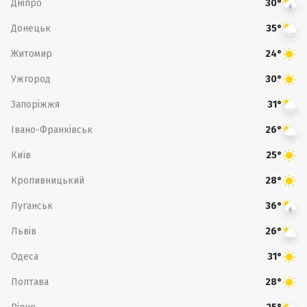
Дніпро
30°
Донецьк
35°
Житомир
24°
Ужгород
30°
Запоріжжя
31°
Івано-Франківськ
26°
Київ
25°
Кропивницький
28°
Луганськ
36°
Львів
26°
Одеса
31°
Полтава
28°