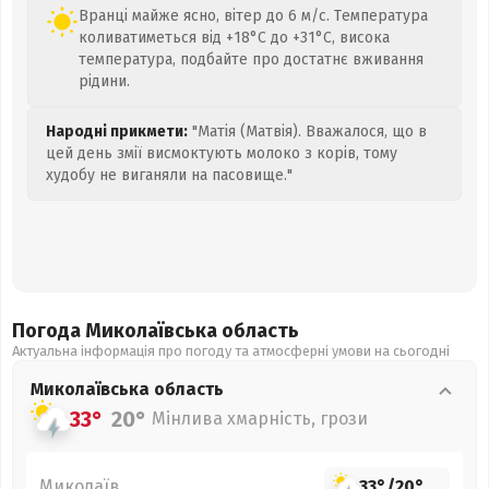
Вранці майже ясно, вітер до 6 м/с. Температура
коливатиметься від +18°C до +31°C, висока
температура, подбайте про достатнє вживання
рідини.
Народні прикмети:
"Матія (Матвія). Вважалося, що в
цей день змії висмоктують молоко з корів, тому
худобу не виганяли на пасовище."
Погода Миколаївська
область
Актуальна інформація про погоду та атмосферні умови на сьогодні
Миколаївська
область
33°
20°
Мінлива хмарність, грози
Миколаїв
33°
/
20°