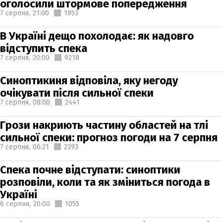
оголосили штормове попередження
7 серпня,
21:00
1953
В Україні дещо похолодає: як надовго
відступить спека
7 серпня,
20:00
9218
Синоптикиня відповіла, яку негоду
очікувати після сильної спеки
7 серпня,
08:00
2441
Грози накриють частину областей на тлі
сильної спеки: прогноз погоди на 7 серпня
7 серпня,
06:21
2393
Спека почне відступати: синоптики
розповіли, коли та як зміниться погода в
Україні
6 серпня,
20:00
1055