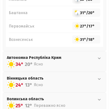
Баштанка
31°
/
20°
Первомайськ
27°
/
17°
Вознесенськ
31°
/
18°
Автономна Республіка Крим
34°
20°
Ясно
Вінницька
область
24°
13°
Ясно
Волинська
область
25°
12°
Переважно ясно