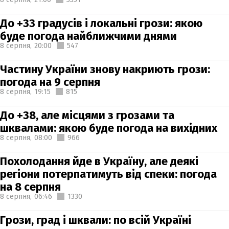
До +33 градусів і локальні грози: якою
буде погода найближчими днями
8 серпня,
20:00
547
Частину України знову накриють грози:
погода на 9 серпня
8 серпня,
19:15
815
До +38, але місцями з грозами та
шквалами: якою буде погода на вихідних
8 серпня,
08:00
966
Похолодання йде в Україну, але деякі
регіони потерпатимуть від спеки: погода
на 8 серпня
8 серпня,
06:46
1330
Грози, град і шквали: по всій Україні