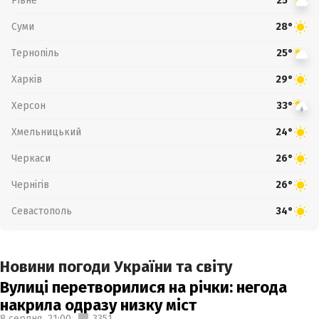
Рівне
25°
Суми
28°
Тернопіль
25°
Харків
29°
Херсон
33°
Хмельницький
24°
Черкаси
26°
Чернігів
26°
Севастополь
34°
Новини погоди України та світу
Вулиці перетворилися на річки: негода
накрила одразу низку міст
8 серпня,
21:00
3351