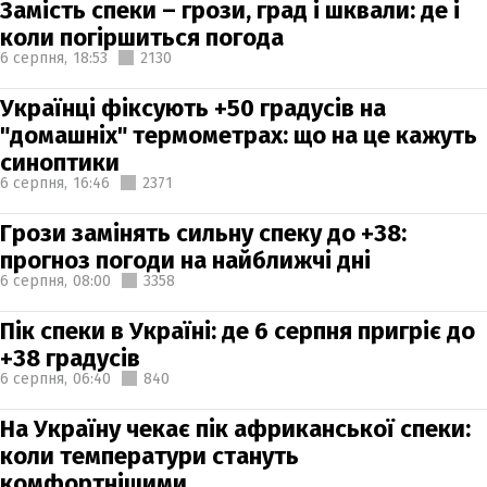
Замість спеки – грози, град і шквали: де і
коли погіршиться погода
6 серпня,
18:53
2130
Українці фіксують +50 градусів на
"домашніх" термометрах: що на це кажуть
синоптики
6 серпня,
16:46
2371
Грози замінять сильну спеку до +38:
прогноз погоди на найближчі дні
6 серпня,
08:00
3358
Пік спеки в Україні: де 6 серпня пригріє до
+38 градусів
6 серпня,
06:40
840
На Україну чекає пік африканської спеки:
коли температури стануть
комфортнішими