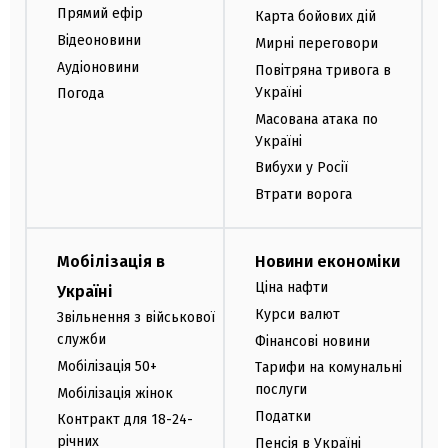
Прямий ефір
Карта бойових дій
Відеоновини
Мирні переговори
Аудіоновини
Повітряна тривога в
Україні
Погода
Масована атака по
Україні
Вибухи у Росії
Втрати ворога
Мобілізація в
Новини економіки
Ціна нафти
Україні
Курси валют
Звільнення з військової
служби
Фінансові новини
Мобілізація 50+
Тарифи на комунальні
послуги
Мобілізація жінок
Податки
Контракт для 18-24-
річних
Пенсія в Україні