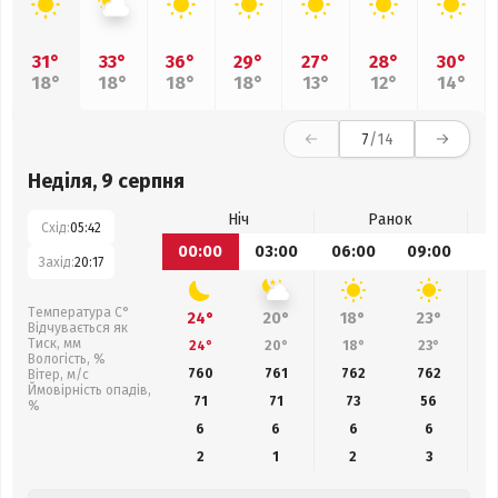
31°
33°
36°
29°
27°
28°
30°
18°
18°
18°
18°
13°
12°
14°
7
/14
Неділя, 9 серпня
Ніч
Ранок
Схід:
05:42
00:00
03:00
06:00
09:00
1
Захід:
20:17
Температура С°
24°
20°
18°
23°
Відчувається як
Тиск, мм
24°
20°
18°
23°
Вологість, %
760
761
762
762
Вітер, м/с
Ймовірність опадів,
71
71
73
56
%
6
6
6
6
2
1
2
3