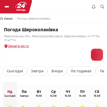
24 Канал
Погода Широколанівка
Погода Широколанівка
Миколаївська обл., Миколаївський район, Широколанівка, 47.17°Пн,
31.43°Сх
Змінити місто
Сьогодні
Завтра
Вчора
По годинах
Тиж
Нд
Пн
Вт
Ср
Чт
Пт
Сб
Сьогодні
Завтра
11.08
12.08
13.08
14.08
15.08