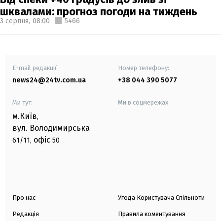
шквалами: прогноз погоди на тиждень
3 серпня,
08:00
5466
E-mail редакції
Номер телефону:
news24@24tv.com.ua
+38 044 390 5077
Ми тут:
Ми в соцмережах:
м.Київ
,
вул. Володимирська
офіс
61/11,
50
Про нас
Угода Користувача Спільноти
Редакція
Правила коментування