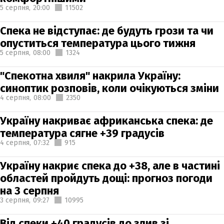
5 серпня,
20:00
11502
Спека не відступає: де будуть грози та чи
опуститься температура цього тижня
5 серпня,
08:00
1324
"Спекотна хвиля" накрила Україну:
синоптик розповів, коли очікуються зміни
4 серпня,
08:00
2350
Україну накриває африканська спека: де
температура сягне +39 градусів
4 серпня,
07:32
915
Україну накриє спека до +38, але в частині
областей пройдуть дощі: прогноз погоди
на 3 серпня
3 серпня,
09:27
10995
Від спеки +40 градусів до злив зі