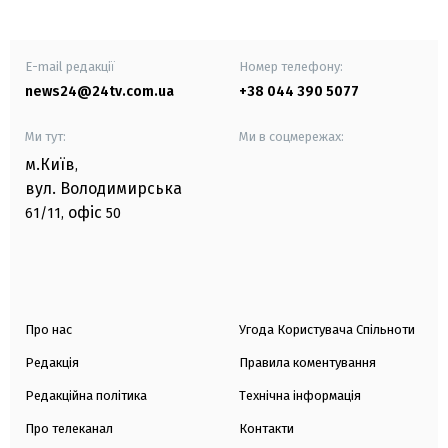
E-mail редакції
Номер телефону:
news24@24tv.com.ua
+38 044 390 5077
Ми тут:
Ми в соцмережах:
м.Київ
,
вул. Володимирська
офіс
61/11,
50
Про нас
Угода Користувача Спільноти
Редакція
Правила коментування
Редакційна політика
Технічна інформація
Про телеканал
Контакти