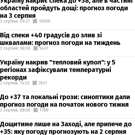
Україну накриє спека до +38, але в частині
областей пройдуть дощі: прогноз погоди
на 3 серпня
3 серпня,
09:27
10926
Від спеки +40 градусів до злив зі
шквалами: прогноз погоди на тиждень
3 серпня,
08:00
5437
Україну накрив "тепловий купол": у 5
регіонах зафіксували температурні
рекорди
2 серпня,
14:52
3637
До +37 та локальні грози: синоптики дали
прогноз погоди на початок нового тижня
2 серпня,
08:00
1788
Дощитиме лише на Заході, але припече до
+35: яку погоду прогнозують на 2 серпня