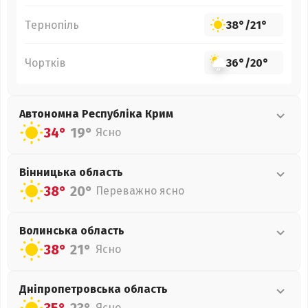
Тернопіль
38°
/
21°
Чортків
36°
/
20°
Автономна Республіка Крим
34°
19°
Ясно
Вінницька
область
38°
20°
Переважно ясно
Волинська
область
38°
21°
Ясно
Дніпропетровська
область
Ясно