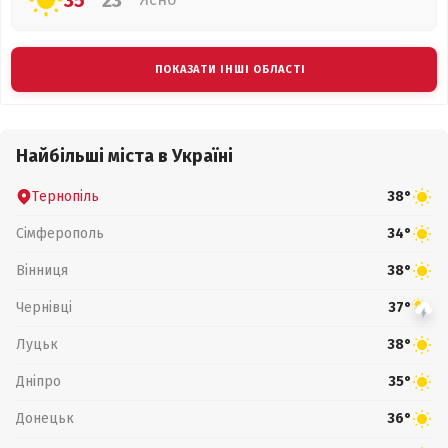
35°
23°
ПОКАЗАТИ ІНШІ ОБЛАСТІ
Найбільші міста в Україні
Тернопіль
38°
Сімферополь
34°
Вінниця
38°
Чернівці
37°
Луцьк
38°
Дніпро
35°
Донецьк
36°