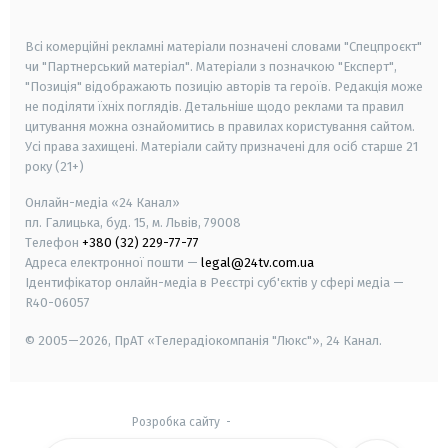
smart tv
samsung smart tv
Всі комерційні рекламні матеріали позначені словами "Спецпроєкт"
чи "Партнерський матеріал". Матеріали з позначкою "Експерт",
"Позиція" відображають позицію авторів та героїв. Редакція може
не поділяти їхніх поглядів. Детальніше щодо реклами та правил
цитування можна ознайомитись в правилах користування сайтом.
Усі права захищені.
Матеріали сайту призначені для осіб старше
21
року (21+)
Онлайн-медіа «24 Канал»
пл. Галицька, буд. 15, м. Львів, 79008
Телефон
+380 (32) 229-77-77
Адреса електронної пошти —
legal@24tv.com.ua
Ідентифікатор онлайн-медіа в Реєстрі суб'єктів у сфері медіа —
R40-06057
© 2005—2026,
ПрАТ «Телерадіокомпанія "Люкс"», 24 Канал.
Розробка сайту
-