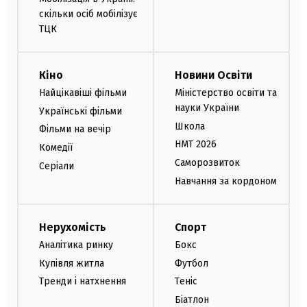
скільки осіб мобілізує
ТЦК
Кіно
Новини Освіти
Найцікавіші фільми
Міністерство освіти та
науки України
Українські фільми
Школа
Фільми на вечір
НМТ 2026
Комедії
Саморозвиток
Серіали
Навчання за кордоном
Нерухомість
Спорт
Аналітика ринку
Бокс
Купівля житла
Футбол
Тренди і натхнення
Теніс
Біатлон