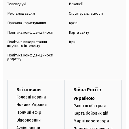
Телеведучі
Вакансії
Рекламодавцям
Структура власності
Правила користування
Архів
Політика конфіденційності
Карта сайту
Політика використання
Ігри
штучного інтелекту
Політика конфіденційності
додатку
Всі новини
Війна Росії з
Головні новини
Україною
Новини України
Ракетні обстріли
Прямий ефір
Карта бойових дій
Відеоновини
Мирні переговори
Аудіоновини
Повітряна тривога в