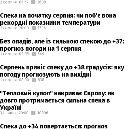
2 серпня,
06:57
2688
Спека на початку серпня: чи поб'є вона
рекордні показники температури
1 серпня,
20:00
1536
Без опадів, але із сильною спекою до +37:
прогноз погоди на 1 серпня
1 серпня,
09:05
649
Серпень приніс спеку до +38 градусів: яку
погоду прогнозують на вихідні
1 серпня,
08:00
838
"Тепловий купол" накриває Європу: як
довго протримається сильна спека в
Україні
31 липня,
20:00
10896
Спека до +34 повертається: прогноз