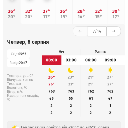
36°
32°
27°
26°
28°
32°
30°
20°
20°
17°
15°
14°
15°
17°
7
/14
Четвер, 6 серпня
Ніч
Ранок
Схід:
05:55
00:00
03:00
06:00
09:00
1
Захід:
20:47
Температура С°
26°
23°
21°
27°
Відчувається як
Тиск, мм
26°
23°
21°
27°
Вологість, %
763
763
762
762
Вітер, м/с
Ймовірність опадів,
49
55
61
47
%
2
2
2
1
2
2
2
2
Температура повітря від +20°C до +36°C, спека,