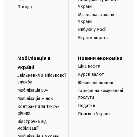
Україні
Погода
Масована атака по
Україні
Вибухи у Росії
Втрати ворога
Мобілізація в
Новини економіки
Ціна нафти
Україні
Курси валют
Звільнення з військової
служби
Фінансові новини
Мобілізація 50+
Тарифи на комунальні
послуги
Мобілізація жінок
Податки
Контракт для 18-24-
річних
Пенсія в Україні
Відстрочка від
мобілізації
Мобілізація в Україні: