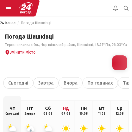
24 Канал
Погода Шишківці
Погода Шишківці
Тернопільська обл., Чортківський район, Шишківці, 48.71°Пн, 26.03°Сх
Змінити місто
Сьогодні
Завтра
Вчора
По годинах
Тиж
Чт
Пт
Сб
Нд
Пн
Вт
Ср
Сьогодні
Завтра
08.08
09.08
10.08
11.08
12.08