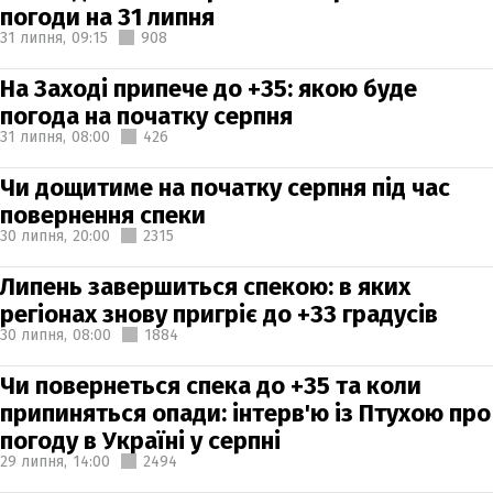
погоди на 31 липня
31 липня,
09:15
908
На Заході припече до +35: якою буде
погода на початку серпня
31 липня,
08:00
426
Чи дощитиме на початку серпня під час
повернення спеки
30 липня,
20:00
2315
Липень завершиться спекою: в яких
регіонах знову пригріє до +33 градусів
30 липня,
08:00
1884
Чи повернеться спека до +35 та коли
припиняться опади: інтерв'ю із Птухою про
погоду в Україні у серпні
29 липня,
14:00
2494