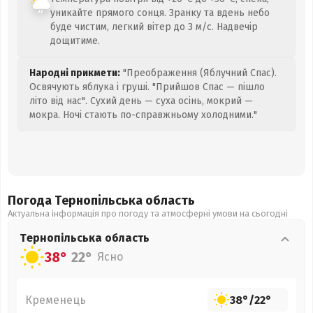
уникайте прямого сонця. Зранку та вдень небо
буде чистим, легкий вітер до 3 м/с. Надвечір
дощитиме.
Народні прикмети:
"Преображення (Яблучний Спас).
Освячують яблука і груші. "Прийшов Спас — пішло
літо від нас". Сухий день — суха осінь, мокрий —
мокра. Ночі стають по-справжньому холодними."
Погода Тернопільська
область
Актуальна інформація про погоду та атмосферні умови на сьогодні
Тернопільська
область
38°
22°
Ясно
Кременець
38°
/
22°