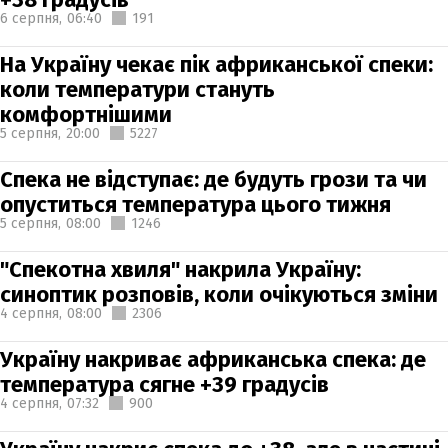
6 серпня,
06:40
191
На Україну чекає пік африканської спеки:
коли температури стануть
комфортнішими
5 серпня,
20:00
5227
Спека не відступає: де будуть грози та чи
опуститься температура цього тижня
5 серпня,
08:00
1246
"Спекотна хвиля" накрила Україну:
синоптик розповів, коли очікуються зміни
4 серпня,
08:00
2306
Україну накриває африканська спека: де
температура сягне +39 градусів
4 серпня,
07:32
900