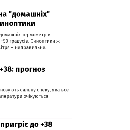
 на "домашніх"
синоптики
 домашніх термометрів
 +50 градусів. Синоптики ж
ітря – неправильне.
+38: прогноз
гнозують сильну спеку, яка все
мператури очікуються
 пригріє до +38