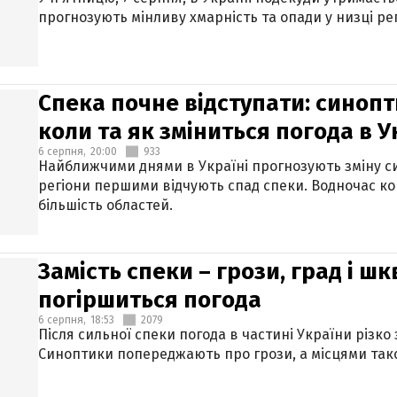
прогнозують мінливу хмарність та опади у низці рег
Спека почне відступати: синопт
коли та як зміниться погода в У
6 серпня,
20:00
933
Найближчими днями в Україні прогнозують зміну син
регіони першими відчують спад спеки. Водночас к
більшість областей.
Замість спеки – грози, град і шк
погіршиться погода
6 серпня,
18:53
2079
Після сильної спеки погода в частині України різко
Синоптики попереджають про грози, а місцями тако