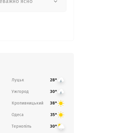
еважно ясно
Луцьк
28°
Ужгород
30°
Кропивницький
38°
Одеса
35°
Тернопіль
30°