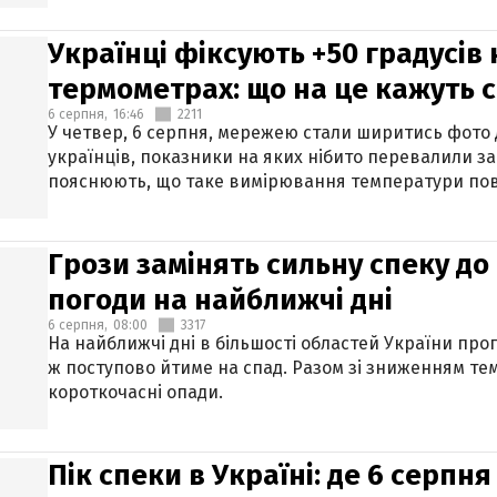
Українці фіксують +50 градусів
термометрах: що на це кажуть 
6 серпня,
16:46
2211
У четвер, 6 серпня, мережею стали ширитись фото
українців, показники на яких нібито перевалили за
пояснюють, що таке вимірювання температури пов
Грози замінять сильну спеку до 
погоди на найближчі дні
6 серпня,
08:00
3317
На найближчі дні в більшості областей України про
ж поступово йтиме на спад. Разом зі зниженням те
короткочасні опади.
Пік спеки в Україні: де 6 серпня