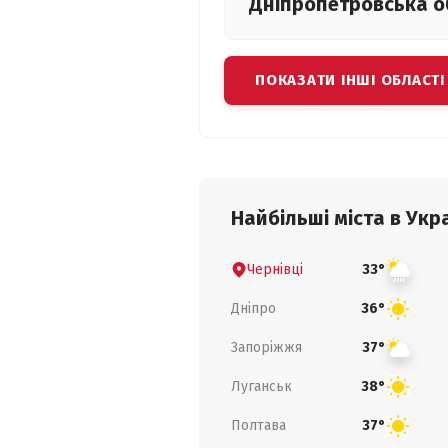
Дніпропетровська
о
ПОКАЗАТИ ІНШІ ОБЛАСТІ
Найбільші міста в Укра
Чернівці
33°
Дніпро
36°
Запоріжжя
37°
Луганськ
38°
Полтава
37°