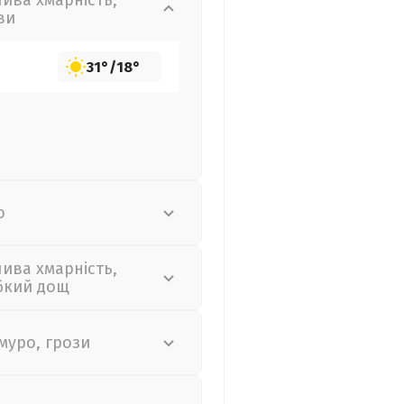
лива хмарність,
ви
31°
/
18°
о
лива хмарність,
бкий дощ
муро, грози