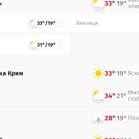
Мін
33°
19°
ь
зли
33°
/
19°
Вижниця
31°
/
19°
33°
19°
ка Крим
Ясн
Мін
34°
21°
сла
28°
19°
Пох