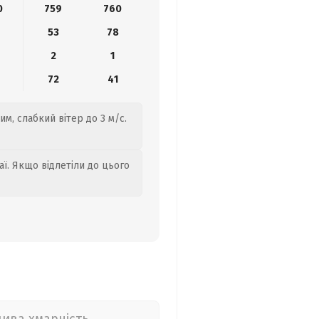
0
759
760
53
78
2
1
72
41
им, слабкий вітер до 3 м/с.
аї. Якщо відлетіли до цього