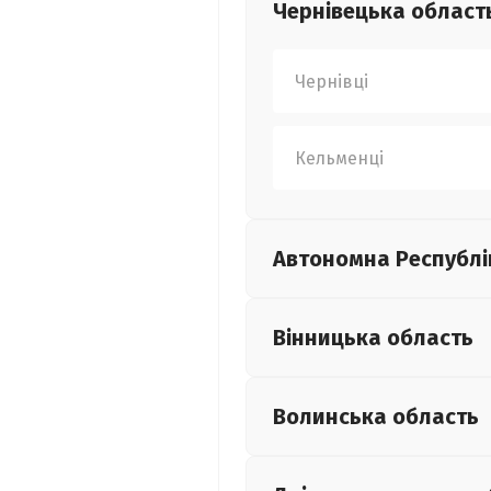
Чернівецька
област
Чернівці
Кельменці
Автономна Республі
Вінницька
область
Волинська
область