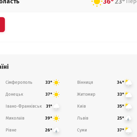
36°
23°
бласть
Пер
їні
Сімферополь
Вінниця
33°
34°
Донецьк
Житомир
37°
33°
Івано-Франківськ
Київ
31°
35°
Миколаїв
Львів
39°
25°
Рівне
Суми
26°
37°