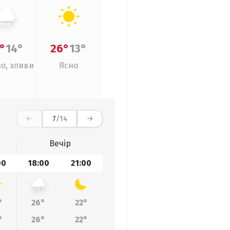
°
14°
26°
13°
о, зливи
Ясно
7
/14
Вечір
00
18:00
21:00
°
26°
22°
°
26°
22°