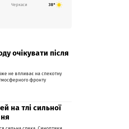
Черкаси
38°
оду очікувати після
айже не впливає на спекотну
атмосферного фронту
й на тлі сильної
пня
ься сильна спека. Синоптики