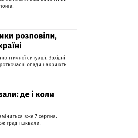
іонів.
ики розповіли,
країні
оптичної ситуації. Західні
ороткочасні опади накриють
вали: де і коли
 зміниться вже 7 серпня.
ж град і шквали.