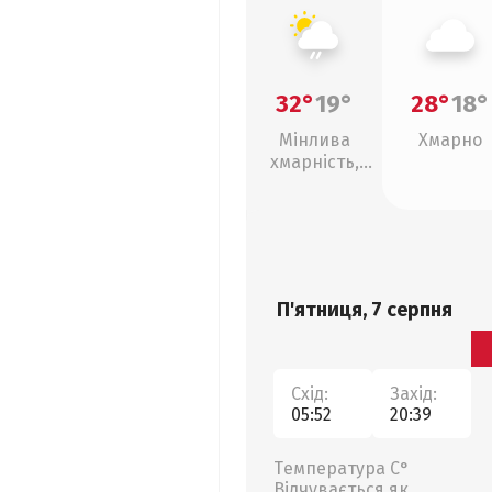
32°
19°
28°
18°
Мінлива
Хмарно
хмарність,
слабкий дощ
П'ятниця, 7 серпня
Схід:
Захід:
05:52
20:39
Температура С°
Відчувається як