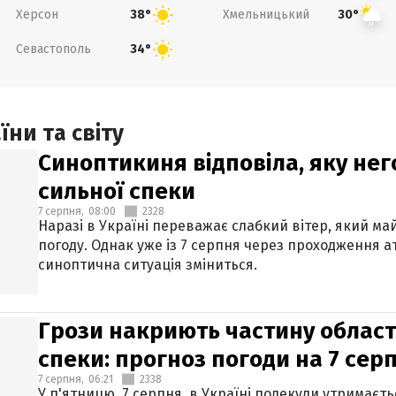
Херсон
Хмельницький
38°
30°
Севастополь
34°
ни та світу
Синоптикиня відповіла, яку нег
сильної спеки
7 серпня,
08:00
2328
Наразі в Україні переважає слабкий вітер, який м
погоду. Однак уже із 7 серпня через проходження 
синоптична ситуація зміниться.
Грози накриють частину областе
спеки: прогноз погоди на 7 сер
7 серпня,
06:21
2338
У п'ятницю, 7 серпня, в Україні подекуди утримаєт