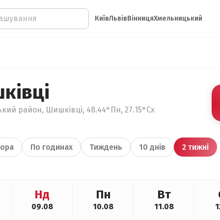
Київ
Львів
Вінниця
Хмельницький
ківці
ький район, Шишківці, 48.44°Пн, 27.15°Сх
ора
По годинах
Тиждень
10 днів
2 тижні
Нд
Пн
Вт
09.08
10.08
11.08
1