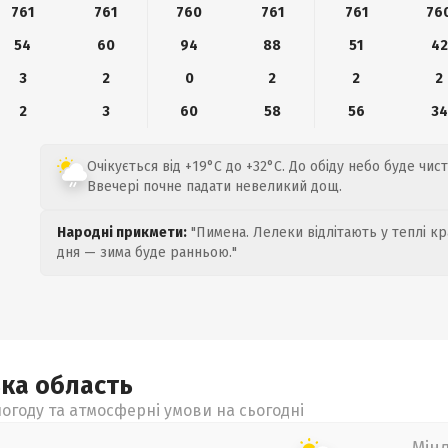
761
761
760
761
761
76
54
60
94
88
51
42
3
2
0
2
2
2
2
3
60
58
56
34
Очікується від +19°C до +32°C. До обіду небо буде чист
Ввечері почне падати невеликий дощ.
Народні прикмети:
"Пимена. Лелеки відлітають у теплі кр
дня — зима буде ранньою."
ька
область
огоду та атмосферні умови на сьогодні