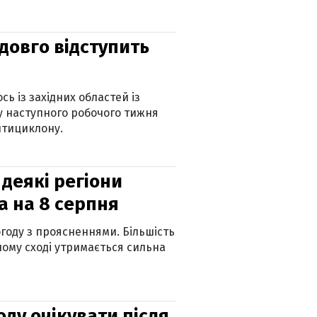
адовго відступить
ь із західних областей із
 наступного робочого тижня
нтициклону.
 деякі регіони
а на 8 серпня
огоду з проясненнями. Більшість
ному сході утримається сильна
оду очікувати після