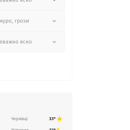
еважно ясно
муро, грози
еважно ясно
Чернівці
33°