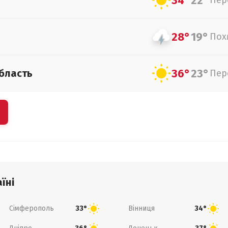
34°
22°
Пер
28°
19°
Пох
36°
23°
бласть
Пер
їні
Сімферополь
Вінниця
33°
34°