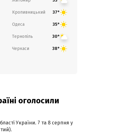
Житомир
33°
Кропивницький
37°
Одеса
35°
Тернопіль
30°
Черкаси
38°
країні оголосили
ласті України. 7 та 8 серпня у
тий).