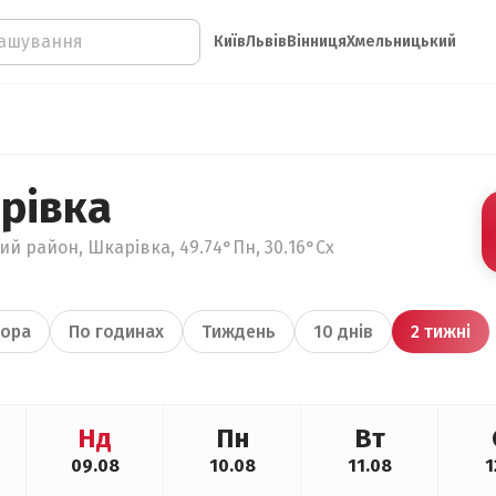
Київ
Львів
Вінниця
Хмельницький
рівка
ий район, Шкарівка, 49.74°Пн, 30.16°Сх
ора
По годинах
Тиждень
10 днів
2 тижні
Нд
Пн
Вт
09.08
10.08
11.08
1