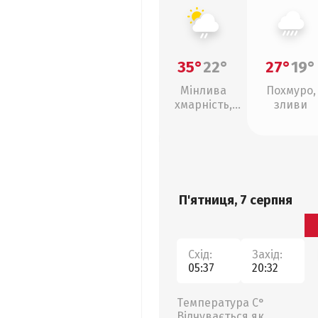
35°
22°
27°
19°
Мінлива
Похмуро,
хмарність,
зливи
слабкий дощ
П'ятниця, 7 серпня
Схід:
Захід:
05:37
20:32
Температура С°
Відчувається як