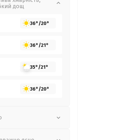
лива хмарність,
бкий дощ
36°
/
20°
36°
/
21°
35°
/
21°
36°
/
20°
о