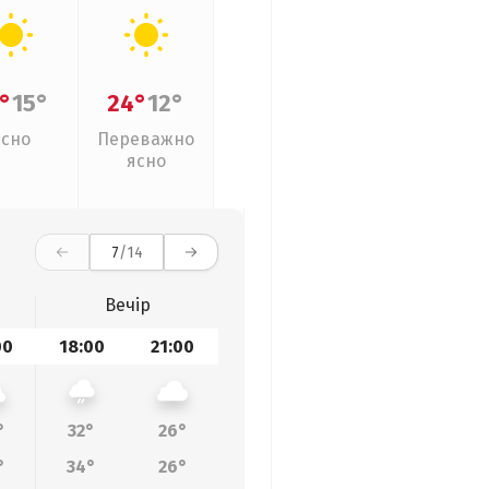
°
15°
24°
12°
Ясно
Переважно
ясно
7
/14
Вечір
00
18:00
21:00
°
32°
26°
°
34°
26°