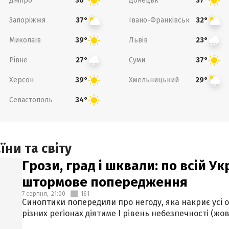
Дніпро
Донецьк
36°
37°
Запоріжжя
Івано-Франківськ
37°
32°
Миколаїв
Львів
39°
23°
Рівне
Суми
27°
37°
Херсон
Хмельницький
39°
29°
Севастополь
34°
ни та світу
Грози, град і шквали: по всій У
штормове попередження
7 серпня,
21:00
161
Синоптики попередили про негоду, яка накриє усі об
різних регіонах діятиме І рівень небезпечності (жов