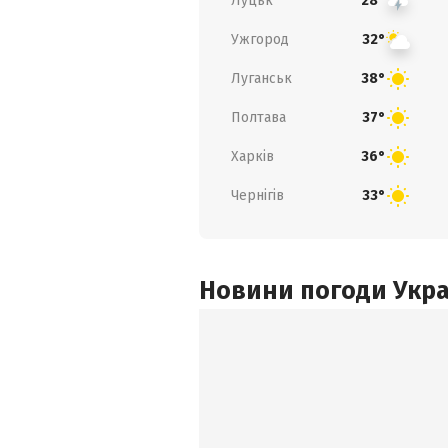
Луцьк
28°
Ужгород
32°
Луганськ
38°
Полтава
37°
Харків
36°
Чернігів
33°
Новини погоди Украї