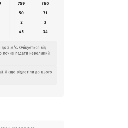
9
759
760
8
50
71
2
3
45
34
до 3 м/с. Очікується від
чір почне падати невеликий
аї. Якщо відлетіли до цього