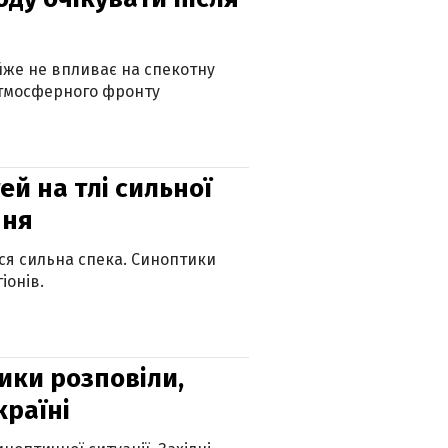
айже не впливає на спекотну
атмосферного фронту
й на тлі сильної
пня
ься сильна спека. Синоптики
іонів.
ики розповіли,
країні