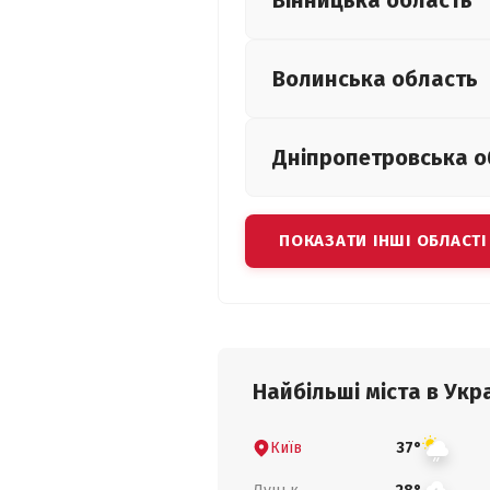
Вінницька
область
Волинська
область
Дніпропетровська
о
ПОКАЗАТИ ІНШІ ОБЛАСТІ
Найбільші міста в Укра
Київ
37°