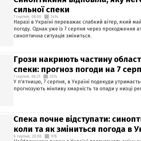
сильної спеки
7 серпня,
08:00
2414
Наразі в Україні переважає слабкий вітер, який м
погоду. Однак уже із 7 серпня через проходження 
синоптична ситуація зміниться.
Грози накриють частину областе
спеки: прогноз погоди на 7 сер
7 серпня,
06:21
2374
У п'ятницю, 7 серпня, в Україні подекуди утримаєт
прогнозують мінливу хмарність та опади у низці рег
Спека почне відступати: синопт
коли та як зміниться погода в У
6 серпня,
20:00
976