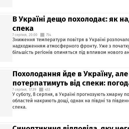
В Україні дещо похолодає: як н
спека
7 серпня,
20:00
754
Зниження температури повітря в Україні розпочалос
надходженням атмосферного фронту. Уже з початку
більшість регіонів опиняться під впливом нового а
Похолодання йде в Україну, але
потерпатимуть від спеки: погод
7 серпня,
17:39
453
У суботу, 8 серпня, в Україні прогнозують хмарну п
областей накриють дощі, однак на півдні та півден
спека.
Синоптикиня відповіла, яку нег