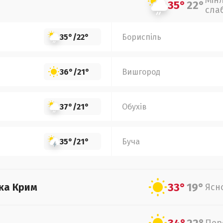
Мін
35°
22°
сла
35°
/
22°
Бориспіль
36°
/
21°
Вишгород
37°
/
21°
Обухів
35°
/
21°
Буча
33°
19°
ка Крим
Ясн