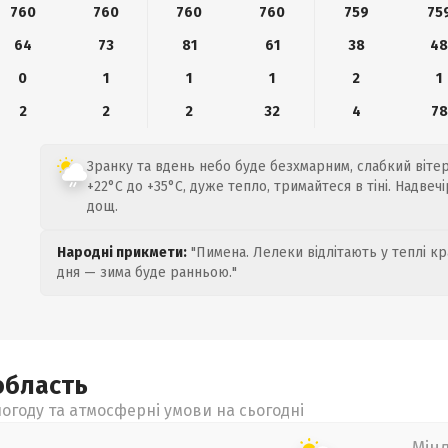
760
760
760
760
759
75
64
73
81
61
38
4
0
1
1
1
2
1
2
2
2
32
4
78
Зранку та вдень небо буде безхмарним, слабкий вітер 
+22°C до +35°C, дуже тепло, тримайтеся в тіні. Надве
дощ.
Народні прикмети:
"Пимена. Лелеки відлітають у теплі кр
дня — зима буде ранньою."
область
огоду та атмосферні умови на сьогодні