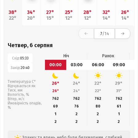
38°
34°
27°
25°
28°
32°
26°
22°
20°
15°
12°
12°
14°
14°
7
/14
Четвер, 6 серпня
Ніч
Ранок
Схід:
05:33
00:00
03:00
06:00
09:00
1
Захід:
20:40
Температура С°
26°
24°
22°
29°
Відчувається як
Тиск, мм
26°
24°
22°
31°
Вологість, %
762
762
762
762
Вітер, м/с
Ймовірність опадів,
69
76
80
61
%
1
2
2
1
2
2
2
2
Зранку та вдень небо буде безхмарним, слабкий