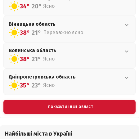
34°
20°
Ясно
Вінницька
область
38°
21°
Переважно ясно
Волинська
область
38°
21°
Ясно
Дніпропетровська
область
35°
23°
Ясно
ПОКАЗАТИ ІНШІ ОБЛАСТІ
Найбільші міста в Україні