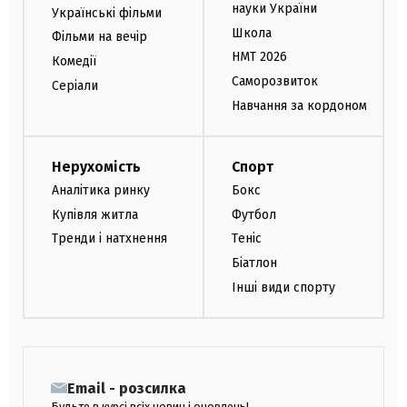
науки України
Українські фільми
Школа
Фільми на вечір
НМТ 2026
Комедії
Саморозвиток
Серіали
Навчання за кордоном
Нерухомість
Спорт
Аналітика ринку
Бокс
Купівля житла
Футбол
Тренди і натхнення
Теніс
Біатлон
Інші види спорту
Email - розсилка
Будьте в курсі всіх новин і оновлень!