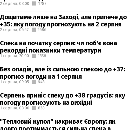
2 серпня,
08:00
1787
Дощитиме лише на Заході, але припече до
+35: яку погоду прогнозують на 2 серпня
2 серпня,
06:57
2686
Спека на початку серпня: чи поб'є вона
рекордні показники температури
1 серпня,
20:00
1536
Без опадів, але із сильною спекою до +37:
прогноз погоди на 1 серпня
1 серпня,
09:05
648
Серпень приніс спеку до +38 градусів: яку
погоду прогнозують на вихідні
1 серпня,
08:00
838
"Тепловий купол" накриває Європу: як
довго протримається сильна спека в