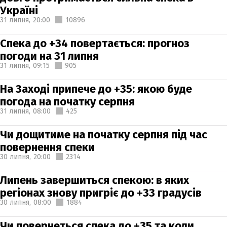
Україні
31 липня,
20:00
10896
Спека до +34 повертається: прогноз
погоди на 31 липня
31 липня,
09:15
905
На Заході припече до +35: якою буде
погода на початку серпня
31 липня,
08:00
425
Чи дощитиме на початку серпня під час
повернення спеки
30 липня,
20:00
2314
Липень завершиться спекою: в яких
регіонах знову пригріє до +33 градусів
30 липня,
08:00
1884
Чи повернеться спека до +35 та коли