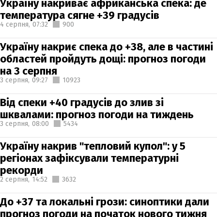
Україну накриває африканська спека: де
температура сягне +39 градусів
4 серпня,
07:32
900
Україну накриє спека до +38, але в частині
областей пройдуть дощі: прогноз погоди
на 3 серпня
3 серпня,
09:27
10923
Від спеки +40 градусів до злив зі
шквалами: прогноз погоди на тиждень
3 серпня,
08:00
5434
Україну накрив "тепловий купол": у 5
регіонах зафіксували температурні
рекорди
2 серпня,
14:52
3632
До +37 та локальні грози: синоптики дали
прогноз погоди на початок нового тижня