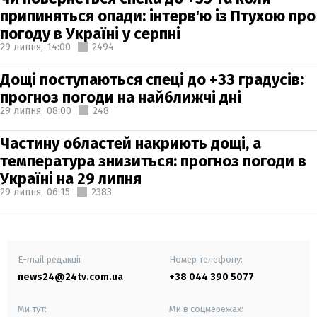
припиняться опади: інтерв'ю із Птухою про
погоду в Україні у серпні
29 липня,
14:00
2494
Дощі поступаються спеці до +33 градусів:
прогноз погоди на найближчі дні
29 липня,
08:00
248
Частину областей накриють дощі, а
температура знизиться: прогноз погоди в
Україні на 29 липня
29 липня,
06:15
2383
E-mail редакції
Номер телефону:
news24@24tv.com.ua
+38 044 390 5077
Ми тут:
Ми в соцмережах: