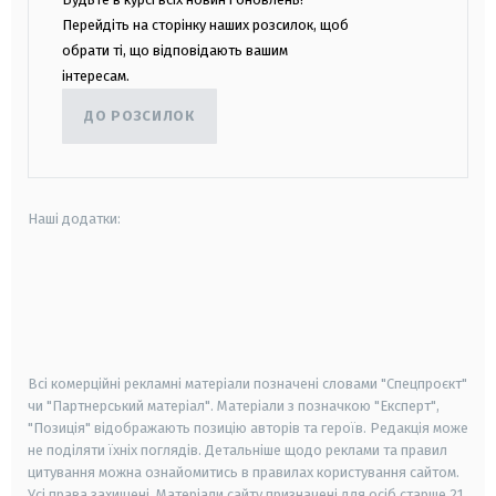
Перейдіть на сторінку наших розсилок, щоб
обрати ті, що відповідають вашим
інтересам.
ДО РОЗСИЛОК
Наші додатки:
android
apple
smart tv
samsung smart tv
Всі комерційні рекламні матеріали позначені словами "Спецпроєкт"
чи "Партнерський матеріал". Матеріали з позначкою "Експерт",
"Позиція" відображають позицію авторів та героїв. Редакція може
не поділяти їхніх поглядів. Детальніше щодо реклами та правил
цитування можна ознайомитись в правилах користування сайтом.
Усі права захищені.
Матеріали сайту призначені для осіб старше
21