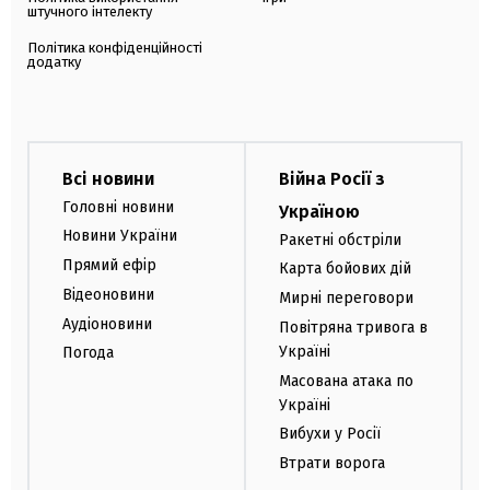
штучного інтелекту
Політика конфіденційності
додатку
Всі новини
Війна Росії з
Головні новини
Україною
Новини України
Ракетні обстріли
Прямий ефір
Карта бойових дій
Відеоновини
Мирні переговори
Аудіоновини
Повітряна тривога в
Україні
Погода
Масована атака по
Україні
Вибухи у Росії
Втрати ворога