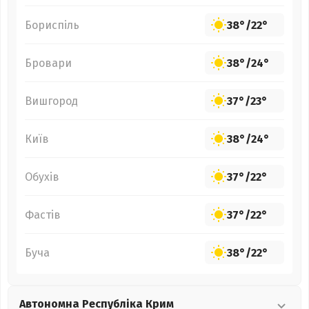
Бориспіль
38°
/
22°
Бровари
38°
/
24°
Вишгород
37°
/
23°
Київ
38°
/
24°
Обухів
37°
/
22°
Фастів
37°
/
22°
Буча
38°
/
22°
Автономна Республіка Крим