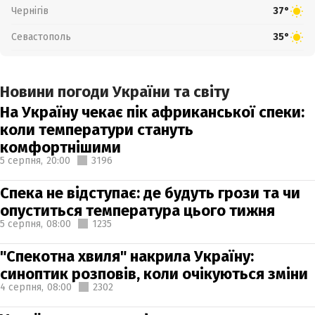
Чернігів
37°
Севастополь
35°
Новини погоди України та світу
На Україну чекає пік африканської спеки:
коли температури стануть
комфортнішими
5 серпня,
20:00
3196
Спека не відступає: де будуть грози та чи
опуститься температура цього тижня
5 серпня,
08:00
1235
"Спекотна хвиля" накрила Україну:
синоптик розповів, коли очікуються зміни
4 серпня,
08:00
2302