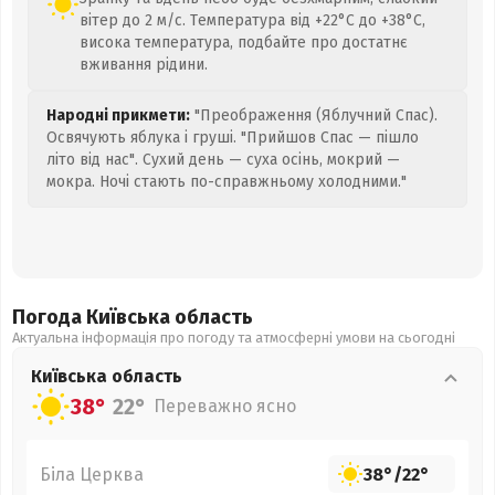
вітер до 2 м/с. Температура від +22°C до +38°C,
висока температура, подбайте про достатнє
вживання рідини.
Народні прикмети:
"Преображення (Яблучний Спас).
Освячують яблука і груші. "Прийшов Спас — пішло
літо від нас". Сухий день — суха осінь, мокрий —
мокра. Ночі стають по-справжньому холодними."
Погода Київська
область
Актуальна інформація про погоду та атмосферні умови на сьогодні
Київська
область
38°
22°
Переважно ясно
Біла Церква
38°
/
22°