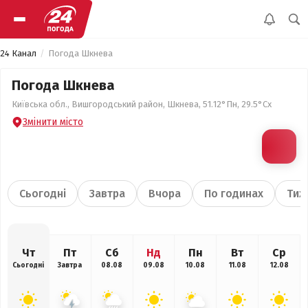
24 Канал
Погода Шкнева
Погода Шкнева
Київська обл., Вишгородський район, Шкнева, 51.12°Пн, 29.5°Сх
Змінити місто
Сьогодні
Завтра
Вчора
По годинах
Тиж
Чт
Пт
Сб
Нд
Пн
Вт
Ср
Сьогодні
Завтра
08.08
09.08
10.08
11.08
12.08