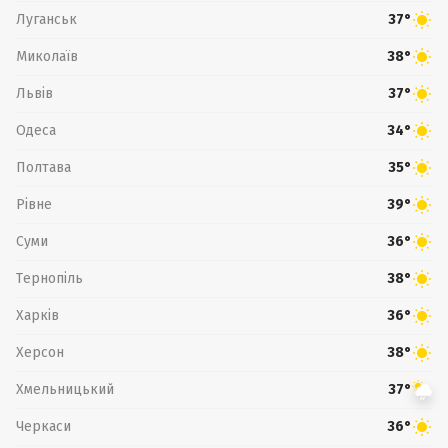
Луганськ
37°
Миколаїв
38°
Львів
37°
Одеса
34°
Полтава
35°
Рівне
39°
Суми
36°
Тернопіль
38°
Харків
36°
Херсон
38°
Хмельницький
37°
Черкаси
36°