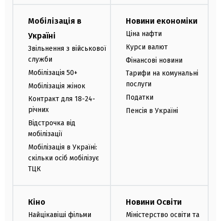
Мобілізація в
Новини економіки
Ціна нафти
Україні
Курси валют
Звільнення з військової
служби
Фінансові новини
Мобілізація 50+
Тарифи на комунальні
послуги
Мобілізація жінок
Податки
Контракт для 18-24-
річних
Пенсія в Україні
Відстрочка від
мобілізації
Мобілізація в Україні:
скільки осіб мобілізує
ТЦК
Кіно
Новини Освіти
Найцікавіші фільми
Міністерство освіти та