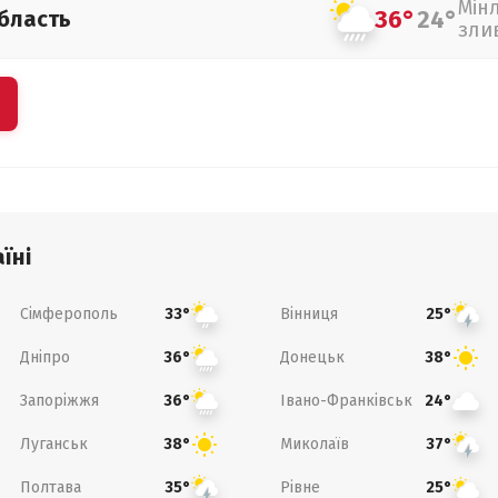
Мін
36°
24°
бласть
зли
їні
Сімферополь
Вінниця
33°
25°
Дніпро
Донецьк
36°
38°
Запоріжжя
Івано-Франківськ
36°
24°
Луганськ
Миколаїв
38°
37°
Полтава
Рівне
35°
25°