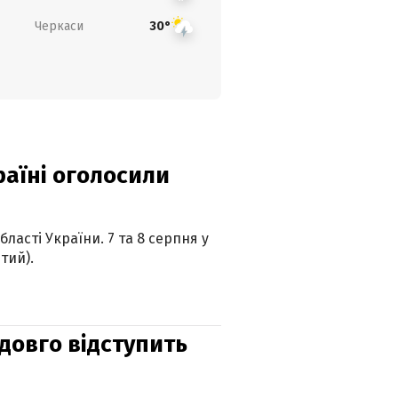
Черкаси
30°
країні оголосили
ласті України. 7 та 8 серпня у
тий).
адовго відступить