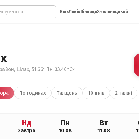
Київ
Львів
Вінниця
Хмельницький
х
район, Шлях, 51.66°Пн, 33.46°Сх
ора
По годинах
Тиждень
10 днів
2 тижні
Нд
Пн
Вт
Завтра
10.08
11.08
1