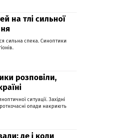
й на тлі сильної
пня
ься сильна спека. Синоптики
іонів.
ики розповіли,
країні
оптичної ситуації. Західні
ороткочасні опади накриють
вали: де і коли