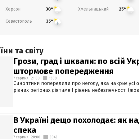
Херсон
Хмельницький
38°
25°
Севастополь
35°
ни та світу
Грози, град і шквали: по всій У
штормове попередження
7 серпня,
21:00
1508
Синоптики попередили про негоду, яка накриє усі об
різних регіонах діятиме І рівень небезпечності (жов
В Україні дещо похолодає: як н
спека
7 серпня,
20:00
3043