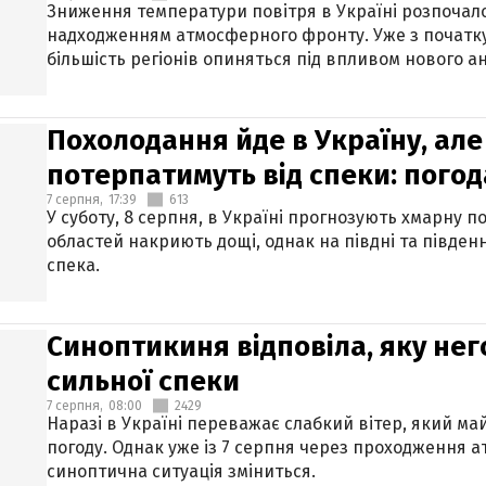
Зниження температури повітря в Україні розпочалос
надходженням атмосферного фронту. Уже з початку
більшість регіонів опиняться під впливом нового а
Похолодання йде в Україну, але
потерпатимуть від спеки: погод
7 серпня,
17:39
613
У суботу, 8 серпня, в Україні прогнозують хмарну п
областей накриють дощі, однак на півдні та півден
спека.
Синоптикиня відповіла, яку нег
сильної спеки
7 серпня,
08:00
2429
Наразі в Україні переважає слабкий вітер, який м
погоду. Однак уже із 7 серпня через проходження 
синоптична ситуація зміниться.