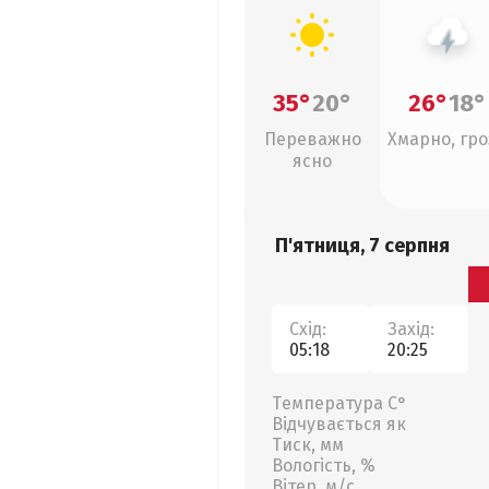
35°
20°
26°
18°
Переважно
Хмарно, гро
ясно
П'ятниця, 7 серпня
Схід:
Захід:
05:18
20:25
Температура С°
Відчувається як
Тиск, мм
Вологість, %
Вітер, м/с