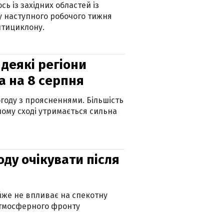
ь із західних областей із
 наступного робочого тижня
нтициклону.
 деякі регіони
а на 8 серпня
огоду з проясненнями. Більшість
ному сході утримається сильна
оду очікувати після
айже не впливає на спекотну
атмосферного фронту