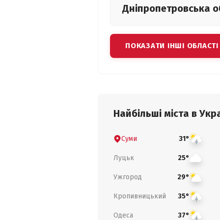
Дніпропетровська
о
ПОКАЗАТИ ІНШІ ОБЛАСТІ
Найбільші міста в Укра
Суми
31°
Луцьк
25°
Ужгород
29°
Кропивницький
35°
Одеса
37°