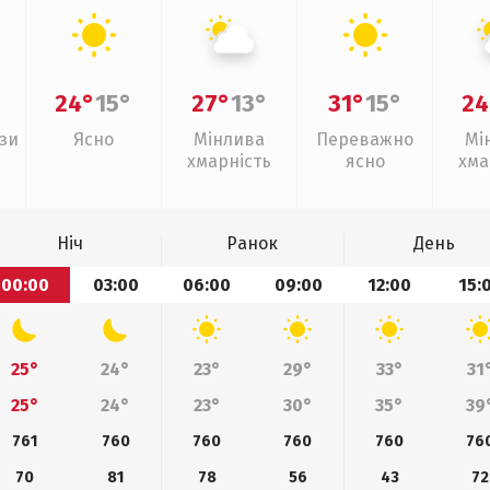
24°
15°
27°
13°
31°
15°
24
зи
Ясно
Мінлива
Переважно
Мі
хмарність
ясно
хма
Ніч
Ранок
День
00:00
03:00
06:00
09:00
12:00
15:
25°
24°
23°
29°
33°
31
25°
24°
23°
30°
35°
39
761
760
760
760
760
76
70
81
78
56
43
72