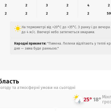
2
2
3
2
4
2
2
2
2
2
2
59
На термометрі від +20°C до +35°C. З ранку і до вечора
до 4 м/с. Ввечері небо затягнеться хмарами.
Народні прикмети:
"Пимена. Лелеки відлітають у теплі кр
дня — зима буде ранньою."
бласть
огоду та атмосферні умови на сьогодні
Мін
25°
18°
гро