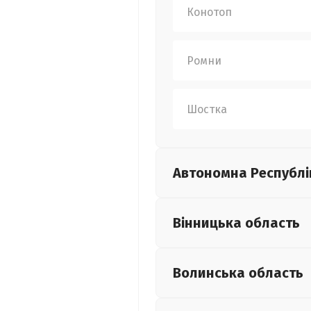
Конотоп
Ромни
Шостка
Автономна Республі
Вінницька
область
Волинська
область