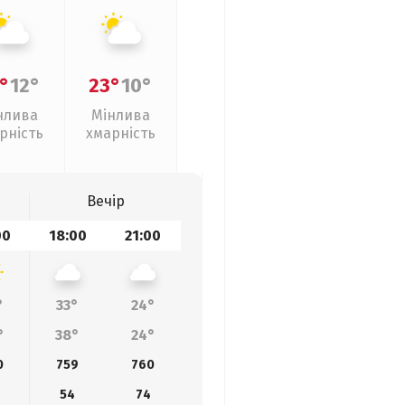
°
12°
23°
10°
нлива
Мінлива
рність
хмарність
Вечір
00
18:00
21:00
°
33°
24°
°
38°
24°
0
759
760
54
74