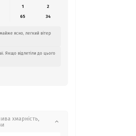
1
2
65
34
 майже ясно, легкий вітер
аї. Якщо відлетіли до цього
лива хмарність,
зи